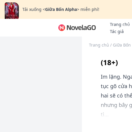
Tải xuống
<
Giữa Bốn Alpha
>
miễn phí!
Trang chủ
Thưởn
Tác giả
Trang chủ
/
Giữa Bốn
(18+)
Im lặng. Nga
tục gõ cửa 
hai sẽ có th
nhưng bây gi
tì...