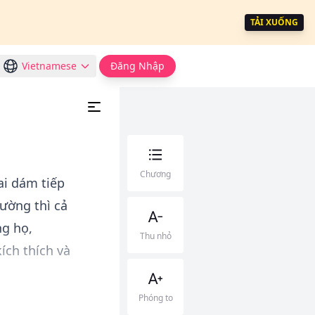
TẢI XUỐNG
Vietnamese
Đăng Nhập
Chương
ai dám tiếp
ường thì cả
ng họ,
Thu nhỏ
ích thích và
Phóng to