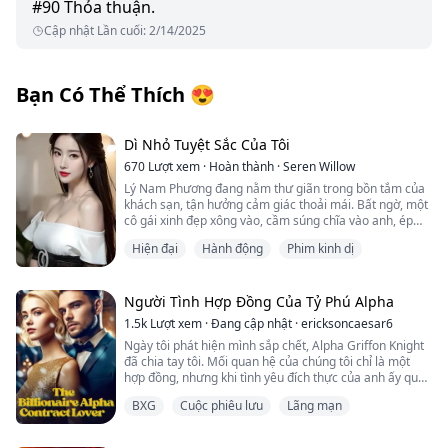
#
90
Thỏa thuận.
Cập nhật Lần cuối
:
2/14/2025
Bạn Có Thể Thích
😍
Dì Nhỏ Tuyệt Sắc Của Tôi
670
Lượt xem
·
Hoàn thành
·
Seren Willow
Lý Nam Phương đang nằm thư giãn trong bồn tắm của
khách sạn, tận hưởng cảm giác thoải mái. Bất ngờ, một
cô gái xinh đẹp xông vào, cầm súng chĩa vào anh, ép
anh phải làm chuyện đó... Sau này anh mới biết, cô gái
Hiện đại
Hành động
Phim kinh dị
xinh đẹp đó lại chính là dì út của anh...
Người Tình Hợp Đồng Của Tỷ Phú Alpha
1.5k
Lượt xem
·
Đang cập nhật
·
ericksoncaesar6
Ngày tôi phát hiện mình sắp chết, Alpha Griffon Knight
đã chia tay tôi. Mối quan hệ của chúng tôi chỉ là một
hợp đồng, nhưng khi tình yêu đích thực của anh ấy quay
trở lại, anh ấy không cần tôi nữa. Anh ấy hủy hợp đồng
BXG
Cuộc phiêu lưu
Lãng mạn
và bảo tôi biến đi. Tôi đã nghĩ rằng sau năm năm, trái
tim băng giá của anh ấy sẽ tan chảy vì tôi. Nhưng tôi đã
sai. Vì vậy, tôi thu dọn đồ đạc và rời đi. Không nói với