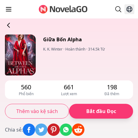
Giữa Bốn Alpha
K. K. Winter
·
Hoàn thành
·
314.5k Từ
560
661
198
Phổ biến
Lượt xem
Đã thêm
Thêm vào kệ sách
Bắt đầu Đọc
Chia sẻ
: