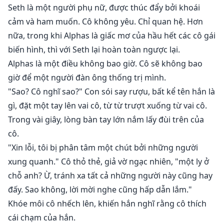
Seth là một người phụ nữ, được thúc đẩy bởi khoái
cảm và ham muốn. Cô không yêu. Chỉ quan hệ. Hơn
nữa, trong khi Alphas là giấc mơ của hầu hết các cô gái
biến hình, thì với Seth lại hoàn toàn ngược lại.
Alphas là một điều không bao giờ. Cô sẽ không bao
giờ để một người đàn ông thống trị mình.
"Sao? Cô nghĩ sao?" Con sói say rượu, bất kể tên hắn là
gì, đặt một tay lên vai cô, từ từ trượt xuống từ vai cô.
Trong vài giây, lòng bàn tay lớn nắm lấy đùi trên của
cô.
"Xin lỗi, tôi bị phân tâm một chút bởi những người
xung quanh." Cô thỏ thẻ, giả vờ ngạc nhiên, "một ly ở
chỗ anh? Ừ, tránh xa tất cả những người này cũng hay
đấy. Sao không, lời mời nghe cũng hấp dẫn lắm."
Khóe môi cô nhếch lên, khiến hắn nghĩ rằng cô thích
cái chạm của hắn.