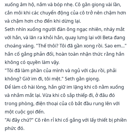
xuống âm hộ, nắm và bóp nhẹ. Cô gằn giọng vài lần,
cắn môi khi các chuyển động của cô trở nên chậm hơn
và chậm hơn cho đến khi dừng lại.
Seth nhìn xuống người đàn ông ngạc nhiên, nháy mắt
với hắn, và lăn ra khỏi hắn, quay lưng lại với Beta đang
choáng váng. "Thế thôi? Tôi đã gần xong rồi. Sao em..."
hắn cố gắng phản đối, hoàn toàn nhận thức rằng hắn
không có quyền làm vậy.
"Tôi đã làm phần của mình và ngủ với cậu rồi, phải
không? Giờ im đi, tôi mệt." Seth gằn giọng.
Để làm cô hài lòng, hắn giữ im lặng khi cô nằm xuống
và nhắm mắt lại. Vừa khi cô sắp thiếp đi, ở đâu đó
trong phòng, điện thoại của cô bắt đầu rung lên với
một cuộc gọi đến.
"Ai đây chứ?" Cô rên rỉ khi cố gắng với lấy thiết bị phiền
phức đó.