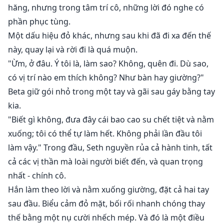
hăng, nhưng trong tâm trí cô, những lời đó nghe có
phần phục tùng.
Một dấu hiệu đỏ khác, nhưng sau khi đã đi xa đến thế
này, quay lại và rời đi là quá muộn.
"Ừm, ở đâu. Ý tôi là, làm sao? Không, quên đi. Dù sao,
có vị trí nào em thích không? Như bàn hay giường?"
Beta giữ gói nhỏ trong một tay và gãi sau gáy bằng tay
kia.
"Biết gì không, đưa đây cái bao cao su chết tiệt và nằm
xuống; tôi có thể tự làm hết. Không phải lần đầu tôi
làm vậy." Trong đầu, Seth nguyền rủa cả hành tinh, tất
cả các vị thần mà loài người biết đến, và quan trọng
nhất - chính cô.
Hắn làm theo lời và nằm xuống giường, đặt cả hai tay
sau đầu. Biểu cảm đỏ mặt, bối rối nhanh chóng thay
thế bằng một nụ cười nhếch mép. Và đó là một điều