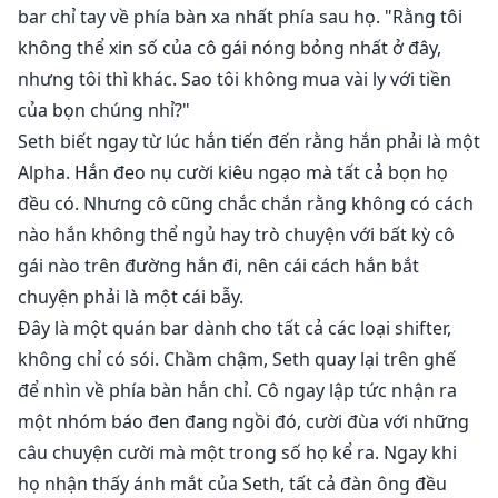
bar chỉ tay về phía bàn xa nhất phía sau họ. "Rằng tôi
"Dừng lại, tôi muốn cảm nhận anh. Sự trêu chọc này
không thể xin số của cô gái nóng bỏng nhất ở đây,
đang giết tôi."
nhưng tôi thì khác. Sao tôi không mua vài ly với tiền
của bọn chúng nhỉ?"
"Không phải như vậy đâu."
Seth biết ngay từ lúc hắn tiến đến rằng hắn phải là một
Người đàn ông đặt tay lên mông cô và đặt cô lên đầu
Alpha. Hắn đeo nụ cười kiêu ngạo mà tất cả bọn họ
gối của mình.
đều có. Nhưng cô cũng chắc chắn rằng không có cách
nào hắn không thể ngủ hay trò chuyện với bất kỳ cô
"Cô cầu xin thêm một lần nữa. Mông cô sẽ bị đánh đỏ."
gái nào trên đường hắn đi, nên cái cách hắn bắt
chuyện phải là một cái bẫy.
🌶🐺🌶🐺🌶🐺🌶🐺
Đây là một quán bar dành cho tất cả các loại shifter,
không chỉ có sói. Chầm chậm, Seth quay lại trên ghế
Seth có một quy tắc - không có Alphas: những Alpha
để nhìn về phía bàn hắn chỉ. Cô ngay lập tức nhận ra
chiếm hữu, thống trị và lãnh thổ có thể tự bẻ cong và
uốn mình, nhưng họ không bao giờ có thể kết thúc
một nhóm báo đen đang ngồi đó, cười đùa với những
trên giường của cô, cũng không thể kéo cô vào giường
câu chuyện cười mà một trong số họ kể ra. Ngay khi
của họ.
họ nhận thấy ánh mắt của Seth, tất cả đàn ông đều