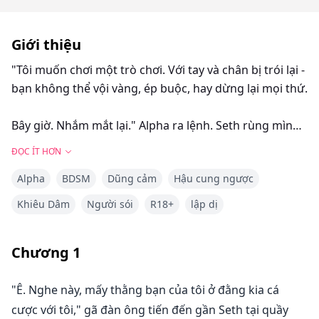
Giới thiệu
"Tôi muốn chơi một trò chơi. Với tay và chân bị trói lại -
bạn không thể vội vàng, ép buộc, hay dừng lại mọi thứ.
Bây giờ. Nhắm mắt lại." Alpha ra lệnh. Seth rùng mình
trước những lời đó.
ĐỌC ÍT HƠN
Alpha
BDSM
Dũng cảm
Hậu cung ngược
Một lúc sau, căn phòng trở nên yên tĩnh.
Tất cả những gì Seth có thể nghe thấy là hơi thở gấp
Khiêu Dâm
Người sói
R18+
lập dị
gáp của cô ấy.
Cô vẫn cảm thấy phấn khích nhưng cũng sợ hãi.
Chương
1
"Luciano, làm ơn," Cô rên rỉ,
"Ê. Nghe này, mấy thằng bạn của tôi ở đằng kia cá
cược với tôi," gã đàn ông tiến đến gần Seth tại quầy
"Gì vậy, mèo con?"