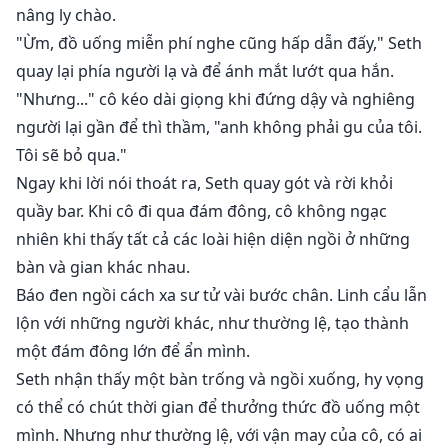
nâng ly chào.
Cho đến ngày các trò chơi nghi lễ Alpha diễn ra: tất cả
"Ừm, đồ uống miễn phí nghe cũng hấp dẫn đấy," Seth
những gì cô phải làm là phục vụ khách và chạy xa nhất
quay lại phía người lạ và để ánh mắt lướt qua hắn.
có thể mỗi khi có cơ hội.
"Nhưng..." cô kéo dài giọng khi đứng dậy và nghiêng
người lại gần để thì thầm, "anh không phải gu của tôi.
Seth không ngờ gặp một Alpha một ngày trước khi rời
Tôi sẽ bỏ qua."
khỏi thị trấn mới, cũng không ngờ phải đối mặt với
Ngay khi lời nói thoát ra, Seth quay gót và rời khỏi
một Alpha khác cố gắng thể hiện sự quan tâm của
quầy bar. Khi cô đi qua đám đông, cô không ngạc
mình - không chỉ một, hai, hay ba, mà là bốn Alpha
nhiên khi thấy tất cả các loài hiện diện ngồi ở những
nam.
bàn và gian khác nhau.
Không ai trong số họ sẵn sàng từ bỏ hay nhường
Báo đen ngồi cách xa sư tử vài bước chân. Linh cẩu lẫn
bước. Những người đàn ông muốn chiếm hữu cô, và
lộn với những người khác, như thường lệ, tạo thành
không ai sẽ dừng lại cho đến khi người phụ nữ là của
một đám đông lớn để ẩn mình.
anh ta hoặc của họ.
Seth nhận thấy một bàn trống và ngồi xuống, hy vọng
có thể có chút thời gian để thưởng thức đồ uống một
Cảnh báo: Đây là một cuốn sách harem ngược chứa
mình. Nhưng như thường lệ, với vận may của cô, có ai