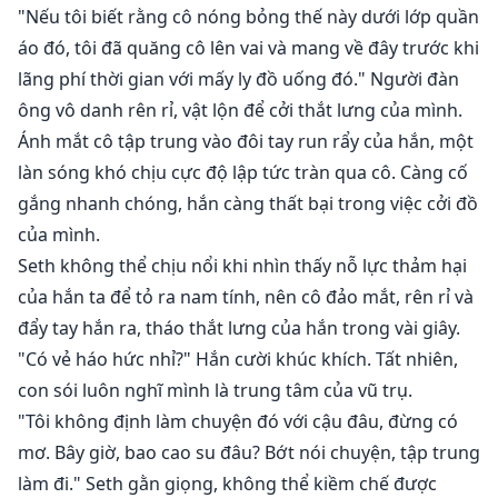
"Nếu tôi biết rằng cô nóng bỏng thế này dưới lớp quần
áo đó, tôi đã quăng cô lên vai và mang về đây trước khi
lãng phí thời gian với mấy ly đồ uống đó." Người đàn
ông vô danh rên rỉ, vật lộn để cởi thắt lưng của mình.
Ánh mắt cô tập trung vào đôi tay run rẩy của hắn, một
làn sóng khó chịu cực độ lập tức tràn qua cô. Càng cố
gắng nhanh chóng, hắn càng thất bại trong việc cởi đồ
của mình.
Seth không thể chịu nổi khi nhìn thấy nỗ lực thảm hại
của hắn ta để tỏ ra nam tính, nên cô đảo mắt, rên rỉ và
đẩy tay hắn ra, tháo thắt lưng của hắn trong vài giây.
"Có vẻ háo hức nhỉ?" Hắn cười khúc khích. Tất nhiên,
con sói luôn nghĩ mình là trung tâm của vũ trụ.
"Tôi không định làm chuyện đó với cậu đâu, đừng có
mơ. Bây giờ, bao cao su đâu? Bớt nói chuyện, tập trung
làm đi." Seth gằn giọng, không thể kiềm chế được