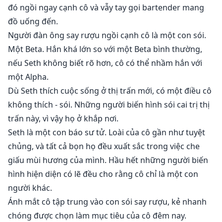
RẤT NHIỀU nội dung trưởng thành và các chủ đề nhạy
đó ngồi ngay cạnh cô và vẫy tay gọi bartender mang
cảm. (Kinks/ BDSM/ ngôn ngữ mạnh, v.v.) Khuyến cáo
đồ uống đến.
mạnh mẽ chỉ dành cho độc giả trưởng thành. !!! 18+ !!!
Người đàn ông say rượu ngồi cạnh cô là một con sói.
Một Beta. Hắn khá lớn so với một Beta bình thường,
nếu Seth không biết rõ hơn, cô có thể nhầm hắn với
một Alpha.
Dù Seth thích cuộc sống ở thị trấn mới, có một điều cô
không thích - sói. Những người biến hình sói cai trị thị
trấn này, vì vậy họ ở khắp nơi.
Seth là một con báo sư tử. Loài của cô gần như tuyệt
chủng, và tất cả bọn họ đều xuất sắc trong việc che
giấu mùi hương của mình. Hầu hết những người biến
hình hiện diện có lẽ đều cho rằng cô chỉ là một con
người khác.
Ánh mắt cô tập trung vào con sói say rượu, kẻ nhanh
chóng được chọn làm mục tiêu của cô đêm nay.