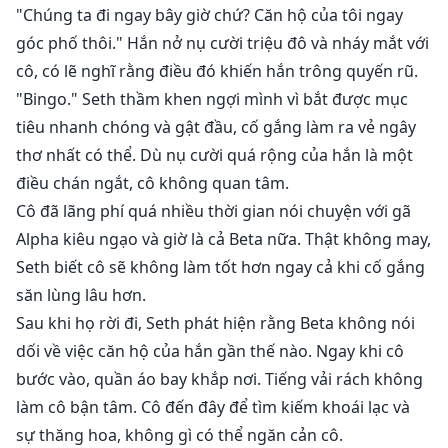
"Chúng ta đi ngay bây giờ chứ? Căn hộ của tôi ngay
góc phố thôi." Hắn nở nụ cười triệu đô và nháy mắt với
cô, có lẽ nghĩ rằng điều đó khiến hắn trông quyến rũ.
"Bingo." Seth thầm khen ngợi mình vì bắt được mục
tiêu nhanh chóng và gật đầu, cố gắng làm ra vẻ ngây
thơ nhất có thể. Dù nụ cười quá rộng của hắn là một
điều chán ngắt, cô không quan tâm.
Cô đã lãng phí quá nhiều thời gian nói chuyện với gã
Alpha kiêu ngạo và giờ là cả Beta nữa. Thật không may,
Seth biết cô sẽ không làm tốt hơn ngay cả khi cố gắng
săn lùng lâu hơn.
Sau khi họ rời đi, Seth phát hiện rằng Beta không nói
dối về việc căn hộ của hắn gần thế nào. Ngay khi cô
bước vào, quần áo bay khắp nơi. Tiếng vải rách không
làm cô bận tâm. Cô đến đây để tìm kiếm khoái lạc và
sự thăng hoa, không gì có thể ngăn cản cô.