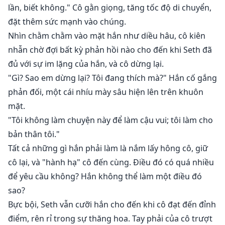
lần, biết không." Cô gằn giọng, tăng tốc độ di chuyển,
đặt thêm sức mạnh vào chúng.
Nhìn chằm chằm vào mặt hắn như diều hâu, cô kiên
nhẫn chờ đợi bất kỳ phản hồi nào cho đến khi Seth đã
đủ với sự im lặng của hắn, và cô dừng lại.
"Gì? Sao em dừng lại? Tôi đang thích mà?" Hắn cố gắng
phản đối, một cái nhíu mày sâu hiện lên trên khuôn
mặt.
"Tôi không làm chuyện này để làm cậu vui; tôi làm cho
bản thân tôi."
Tất cả những gì hắn phải làm là nắm lấy hông cô, giữ
cô lại, và "hành hạ" cô đến cùng. Điều đó có quá nhiều
để yêu cầu không? Hắn không thể làm một điều đó
sao?
Bực bội, Seth vẫn cưỡi hắn cho đến khi cô đạt đến đỉnh
điểm, rên rỉ trong sự thăng hoa. Tay phải của cô trượt