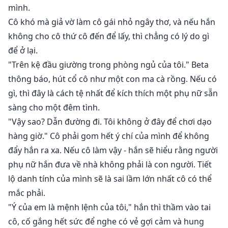
mình.
Cô khó mà giả vờ làm cô gái nhỏ ngây thơ, và nếu hắn
không cho cô thứ cô đến để lấy, thì chẳng có lý do gì
để ở lại.
"Trên kệ đầu giường trong phòng ngủ của tôi." Beta
thông báo, hút cổ cô như một con ma cà rồng. Nếu có
gì, thì đây là cách tệ nhất để kích thích một phụ nữ sẵn
sàng cho một đêm tình.
"Vậy sao? Dẫn đường đi. Tôi không ở đây để chơi dạo
hàng giờ." Cô phải gom hết ý chí của mình để không
đẩy hắn ra xa. Nếu cô làm vậy - hắn sẽ hiểu rằng người
phụ nữ hắn đưa về nhà không phải là con người. Tiết
lộ danh tính của mình sẽ là sai lầm lớn nhất cô có thể
mắc phải.
"Ý của em là mệnh lệnh của tôi," hắn thì thầm vào tai
cô, cố gắng hết sức để nghe có vẻ gợi cảm và hung