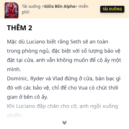
Tải xuống
<
Giữa Bốn Alpha
>
miễn
TẢI XUỐNG
phí!
THÊM 2
Mặc dù Luciano biết rằng Seth sẽ an toàn
trong phòng ngủ, đặc biệt với số lượng bảo vệ
đặt tại cửa, anh vẫn không muốn để cô ấy một
mình.
Dominic, Ryder và Vlad đứng ở cửa, bàn bạc gì
đó với các bảo vệ, chỉ để cho Vua có chút thời
gian ở bên cô ấy.
Khi Luciano đắp chăn cho cô, anh ngồi xuống
giườn...