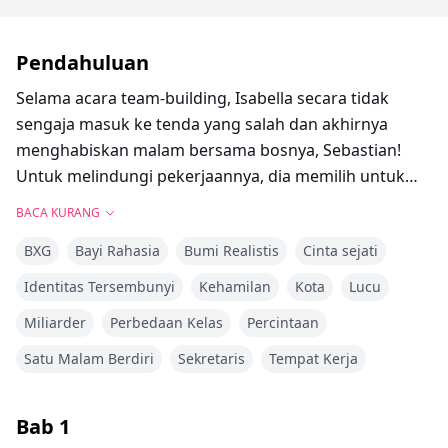
Pendahuluan
Selama acara team-building, Isabella secara tidak
sengaja masuk ke tenda yang salah dan akhirnya
menghabiskan malam bersama bosnya, Sebastian!
Untuk melindungi pekerjaannya, dia memilih untuk
menyembunyikan kejadian itu, tetapi Sebastian
BACA KURANG
menyadarinya dan mulai mengejar Isabella secara
BXG
Bayi Rahasia
Bumi Realistis
Cinta sejati
romantis. Perlahan-lahan, usaha Sebastian
membangkitkan perasaan dalam diri Isabella. Namun,
Identitas Tersembunyi
Kehamilan
Kota
Lucu
dia dikejutkan oleh dua pengungkapan yang
Miliarder
Perbedaan Kelas
Percintaan
mengejutkan: dia hamil, dan Sebastian bertunangan
untuk menikah.
Satu Malam Berdiri
Sekretaris
Tempat Kerja
（tiga bab mingguan）
Bab
1