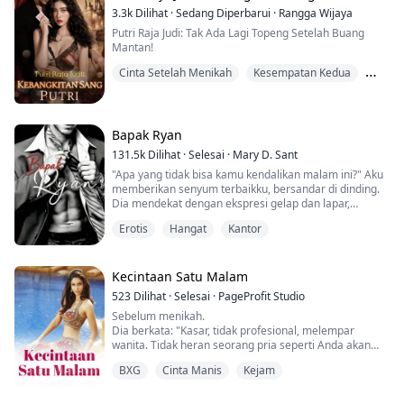
3.3k
Dilihat
·
Sedang Diperbarui
·
Rangga Wijaya
Putri Raja Judi: Tak Ada Lagi Topeng Setelah Buang
Mantan!
Cinta Setelah Menikah
Kesempatan Kedua
Lawan Menarik
Bapak Ryan
131.5k
Dilihat
·
Selesai
·
Mary D. Sant
"Apa yang tidak bisa kamu kendalikan malam ini?" Aku
memberikan senyum terbaikku, bersandar di dinding.
Dia mendekat dengan ekspresi gelap dan lapar,
begitu dekat,
Erotis
Hangat
Kantor
tangannya meraih wajahku, dan dia menekan tubuhnya
ke tubuhku.
Mulutnya mengambil milikku dengan rakus, sedikit
kasar.
Kecintaan Satu Malam
Lidahnya membuatku terengah-engah.
523
Dilihat
·
Selesai
·
PageProfit Studio
"Kalau kamu tidak ikut denganku, aku akan meniduri
Sebelum menikah.
kamu di sini." Dia berbisik.
Dia berkata: "Kasar, tidak profesional, melempar
wanita. Tidak heran seorang pria seperti Anda akan
merampok seorang wanita. "
Katherine menjaga keperawanannya selama bertahun-
BXG
Cinta Manis
Kejam
Dia mencentang bibirnya: mata tersapu di atas
tahun bahkan setelah dia berusia 18 tahun. Tapi suatu
tubuhnya, samar-samar: "kekanak-kanakan, bandara,
hari, dia bertemu dengan seorang pria yang sangat
masalah cinta, bahkan wanita tidak bisa dipanggil, saya