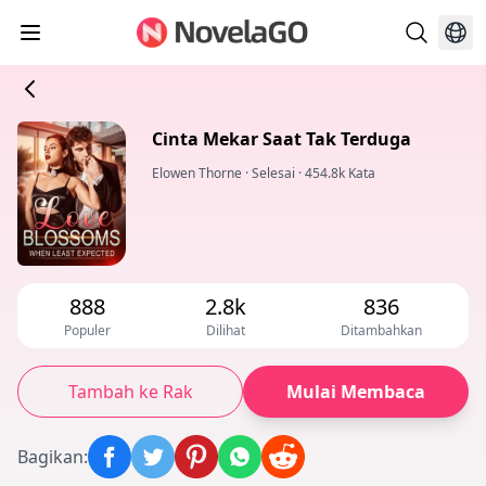
Cinta Mekar Saat Tak Terduga
Elowen Thorne
·
Selesai
·
454.8k Kata
888
2.8k
836
Populer
Dilihat
Ditambahkan
Tambah ke Rak
Mulai Membaca
Bagikan
: