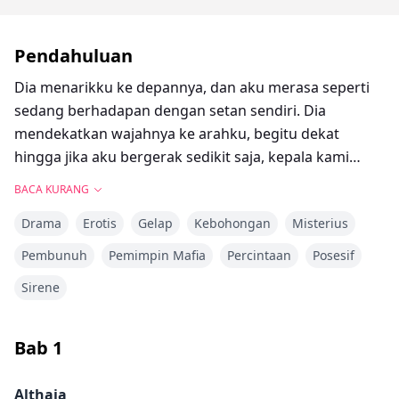
Pendahuluan
Dia menarikku ke depannya, dan aku merasa seperti
sedang berhadapan dengan setan sendiri. Dia
mendekatkan wajahnya ke arahku, begitu dekat
hingga jika aku bergerak sedikit saja, kepala kami
akan bertabrakan. Aku menelan ludah saat
BACA KURANG
menatapnya dengan mata terbelalak, takut akan apa
Drama
Erotis
Gelap
Kebohongan
Misterius
yang mungkin dia lakukan.
Pembunuh
Pemimpin Mafia
Percintaan
Posesif
“Kita akan ngobrol sebentar lagi, oke?” Aku tidak bisa
Sirene
bicara, hanya bisa menatapnya dengan mata
terbelalak sementara jantungku berdegup kencang.
Aku hanya bisa berharap bukan aku yang dia incar.
Bab
1
Althaia bertemu dengan bos mafia berbahaya,
Althaia