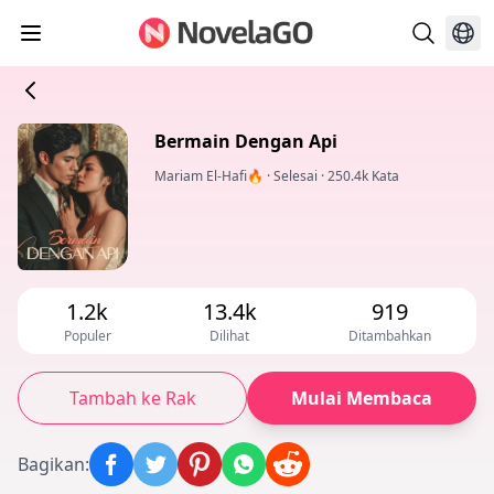
Bermain Dengan Api
Mariam El-Hafi🔥
·
Selesai
·
250.4k Kata
1.2k
13.4k
919
Populer
Dilihat
Ditambahkan
Tambah ke Rak
Mulai Membaca
Bagikan
: