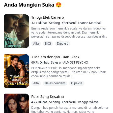
Anda Mungkin Suka
😍
Trilogi Efek Carrero
3.1k
Dilihat
·
Sedang Diperbarui
·
Leanne Marshall
Emma Anderson memiliki segalanya dalam hidupnya
yang sudah terencana dengan baik. Dia memiliki
pekerjaan sempurna di sebuah perusahaan besar di
Manhattan yang memungkinkannya menjalani
Alfa
BXG
Dipaksa
kehidupan yang tenang dan teratur. Hal ini sangat
penting baginya, setelah masa kecil yang penuh
dengan kenangan buruk, pelecehan, dan seorang ibu
yang tidak berguna. Namun, ada satu masalah yang
7 Malam dengan Tuan Black
bisa menggagalkan semua yang dia pikir dia butuhkan
60.7k
Dilihat
·
Selesai
·
ALMOST PSYCHO
dalam hidupnya. Promosinya membawanya langsung
PERINGATAN: Buku ini mengandung adegan seks
ke dalam pekerjaan dekat dengan Jacob Carrero,
eksplisit yang sangat detail... sekitar 10-12 bab. Tidak
seorang miliarder muda, tampan, dan playboy dengan
cocok untuk pembaca muda!
reputasi yang menakutkan sebagai pemain. Terjebak
sebagai tangan kanannya, setiap saat dalam setiap
Alfa
Balas dendam
Dipaksa
"Apa yang kamu lakukan?" Dakota mencengkeram
hari, dia menyadari bahwa Jacob adalah tipe orang
pergelangan tanganku sebelum mereka menyentuh
yang bisa membuatnya gila, dan bukan dalam arti yang
tubuhnya.
baik. Seperti langit dan bumi, dia adalah segalanya
Putri Sang Kesatria
yang bukan Emma. Impulsif, percaya diri, santai,
"Menyentuhmu." Bisikan keluar dari bibirku dan aku
dominan, dan menyenangkan, dengan sikap yang
4.2k
Dilihat
·
Sedang Diperbarui
·
Rangga Wijaya
melihat matanya menyipit padaku seolah aku telah
sangat santai terhadap seks kasual dan kencan. Jake
Dengan hati penuh harap, ia menanti di rumah selama
menghinanya.
adalah satu-satunya yang mampu menghancurkan
tiga tahun yang panjang. Namun, kabar yang