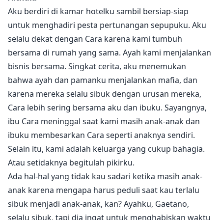
Damiano, yang tertarik pada mata hijaunya yang besar
Aku berdiri di kamar hotelku sambil bersiap-siap
dan polos, dan tidak bisa mengeluarkannya dari
untuk menghadiri pesta pertunangan sepupuku. Aku
pikirannya. Althaia telah disembunyikan dari iblis
selalu dekat dengan Cara karena kami tumbuh
berbahaya itu. Namun takdir membawanya kembali
bersama di rumah yang sama. Ayah kami menjalankan
padanya. Kali ini, dia tidak akan pernah
bisnis bersama. Singkat cerita, aku menemukan
membiarkannya pergi lagi.
bahwa ayah dan pamanku menjalankan mafia, dan
karena mereka selalu sibuk dengan urusan mereka,
Cara lebih sering bersama aku dan ibuku. Sayangnya,
ibu Cara meninggal saat kami masih anak-anak dan
ibuku membesarkan Cara seperti anaknya sendiri.
Selain itu, kami adalah keluarga yang cukup bahagia.
Atau setidaknya begitulah pikirku.
Ada hal-hal yang tidak kau sadari ketika masih anak-
anak karena mengapa harus peduli saat kau terlalu
sibuk menjadi anak-anak, kan? Ayahku, Gaetano,
selalu sibuk, tapi dia ingat untuk menghabiskan waktu