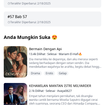
Terakhir Diperbarui
:
2/18/2025
#
57
Bab 57
Terakhir Diperbarui
:
2/18/2025
Anda Mungkin Suka
😍
Bermain Dengan Api
13.4k
Dilihat
·
Selesai
·
Mariam El-Hafi🔥
Dia menarikku ke depannya, dan aku merasa seperti
sedang berhadapan dengan setan sendiri. Dia
mendekatkan wajahnya ke arahku, begitu dekat hingga
jika aku bergerak sedikit saja, kepala kami akan
Drama
Erotis
Gelap
bertabrakan. Aku menelan ludah saat menatapnya
dengan mata terbelalak, takut akan apa yang mungkin
dia lakukan.
KEHAMILAN MANTAN ISTRI MILYARDER
“Kita akan ngobrol sebentar lagi, oke?” Aku tidak bisa
2.1k
Dilihat
·
Selesai
·
Avaya0627
bicara, hanya bisa menatapnya dengan mata
Empat tahun menjalani pernikahan, tak disangka
terbelalak sementara jantungku berdegup kencang.
wanita cantik bernama Miselia Saputro digugat cerai
Aku hanya bisa berharap bukan aku yang dia incar.
oleh suaminya, seorang CEO dari Atmadja Company,