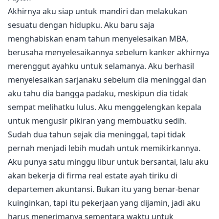
mekanik motor yang suka bicara kotor padanya. Kata-
Akhirnya aku siap untuk mandiri dan melakukan
katanya membuat Payton bergetar dalam antisipasi,
sesuatu dengan hidupku. Aku baru saja
dan tangannya membuat tubuhnya berkedut dan
menghabiskan enam tahun menyelesaikan MBA,
kejang.
berusaha menyelesaikannya sebelum kanker akhirnya
merenggut ayahku untuk selamanya. Aku berhasil
menyelesaikan sarjanaku sebelum dia meninggal dan
aku tahu dia bangga padaku, meskipun dia tidak
sempat melihatku lulus. Aku menggelengkan kepala
untuk mengusir pikiran yang membuatku sedih.
Sudah dua tahun sejak dia meninggal, tapi tidak
pernah menjadi lebih mudah untuk memikirkannya.
Aku punya satu minggu libur untuk bersantai, lalu aku
akan bekerja di firma real estate ayah tiriku di
departemen akuntansi. Bukan itu yang benar-benar
kuinginkan, tapi itu pekerjaan yang dijamin, jadi aku
harus menerimanya sementara waktu untuk