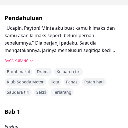
Pendahuluan
"Ucapin, Payton! Minta aku buat kamu klimaks dan
kamu akan klimaks seperti belum pernah
sebelumnya." Dia berjanji padaku. Saat dia
mengatakannya, jarinya menelusuri segitiga kecil
celana dalamku.
BACA KURANG
"Tolong, Jake. Sekarang. Buat aku klimaks." Aku
Bocah nakal
Drama
Keluarga tiri
memohon.
Payton selalu menjadi gadis baik sepanjang hidupnya.
Klub Sepeda Motor
Kota
Panas
Patah hati
Dia hanya ingin keluar dari rumah ibu dan ayah tirinya
Saudara tiri
Seksi
Terlarang
dan menjalani hidupnya sendiri. Yang tidak dia duga
adalah saudara tiri yang sudah lama hilang tiba-tiba
muncul dalam hidup mereka dan menjadi teman
Bab
1
sekamarnya. Memang benar dia adalah mantan
Marinir dengan perut berotot, tapi dia juga seorang
Payton