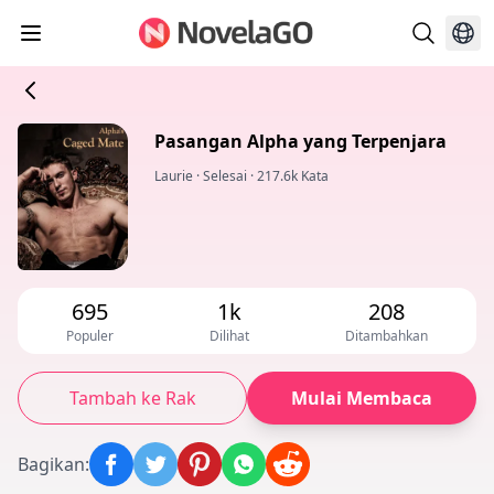
Pasangan Alpha yang Terpenjara
Laurie
·
Selesai
·
217.6k Kata
695
1k
208
Populer
Dilihat
Ditambahkan
Tambah ke Rak
Mulai Membaca
Bagikan
: