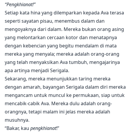
Aroma abu kayu dan bunga violet hampir
“Pengkhianat!”
membuatnya sesak napas.
Setiap kata hina yang dilemparkan kepada Ava terasa
seperti sayatan pisau, menembus dalam dan
Ava menggigit bibirnya, dan memalingkan wajah,
mengoyaknya dari dalam. Mereka bukan orang asing
enggan untuk memulai serangan pertama. Dia yang
yang melontarkan cercaan kotor dan menatapnya
membawanya ke sini dan dia yang menahannya di sini.
dengan kebencian yang begitu mendalam di mata
Jika dia punya sesuatu untuk dilakukan, tidak ada yang
mereka yang menyala; mereka adalah orang-orang
menghentikannya.
yang telah menyaksikan Ava tumbuh, mengajarinya
apa artinya menjadi Serigala.
"Ini saja yang kamu punya untukku, Ava?" Ketika
Sekarang, mereka menunjukkan taring mereka
akhirnya dia berbicara, suaranya kasar dan penuh
dengan amarah, bayangan Serigala dalam diri mereka
nafsu. "Dulu kamu lebih baik dari ini."
mengancam untuk muncul ke permukaan, siap untuk
mencabik-cabik Ava. Mereka dulu adalah orang-
Dituduh membunuh saudara perempuan dan kekasih
orangnya, tetapi malam ini jelas mereka adalah
Alpha, Ava dikirim ke penjara bawah tanah tiga tahun
musuhnya.
lalu. Hukuman seumur hidup. Dua kata ini terlalu
“Bakar, kau
pengkhianat
!”