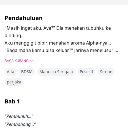
Pendahuluan
"Masih ingat aku, Ava?" Dia menekan tubuhku ke
dinding.
Aku menggigit bibir, menahan aroma Alpha-nya...
"Bagaimana kamu bisa keluar?" jarinya menelusuri
wajahku.
BACA KURANG
"Kamu pikir bisa kabur, pasangan?" Xavier bertindak
Alfa
BDSM
Manusia Serigala
Posesif
Sirene
tidak rasional, berperilaku dengan cara yang sulit
diprediksi dan lebih sulit lagi untuk dilawan.
perjaka
Di atas segalanya, ikatan pasangan kembali dengan
Bab
1
sungguh-sungguh, membuat Ava sangat sadar akan
setiap titik kontak di mana tubuh Xavier menyentuh
“Pembunuh…”
tubuhnya. Tubuhnya mulai memanas dengan
“Pembohong…”
sendirinya, merespons murni karena kedekatannya.