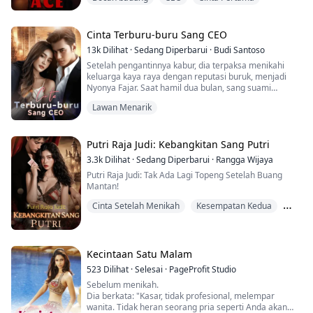
kakaknya, yang telah ia cintai sejak hari dia
menyelamatkannya dari para pengganggu saat
berusia tujuh tahun. Hancur oleh anak laki-laki
impiannya dan dikhianati oleh orang-orang yang
Cinta Terburu-buru Sang CEO
dicintainya, Emerald belajar untuk mengubur kepingan
13k
Dilihat
·
Sedang Diperbarui
·
Budi Santoso
hatinya di sudut terdalam ingatannya.
Setelah pengantinnya kabur, dia terpaksa menikahi
keluarga kaya raya dengan reputasi buruk, menjadi
Hingga tujuh tahun kemudian, dia harus kembali ke
Nyonya Fajar. Saat hamil dua bulan, sang suami
kampung halamannya setelah menyelesaikan
memberinya surat cerai dan pergi tanpa ampun.
kuliahnya. Tempat di mana sekarang tinggal seorang
Lawan Menarik
Bertahun-tahun kemudian, dia telah menjadi seorang
miliarder berhati dingin, yang dulu hatinya yang mati
selebriti yang bersinar, dikelilingi banyak pelamar.
pernah berdetak untuknya.
Melihat anak lelaki yang sangat tampan di dekatnya,
pria itu tersenyum sinis: "Hei, putramu mirip sekali
Putri Raja Judi: Kebangkitan Sang Putri
Terluka oleh masa lalunya, Achilles Valencian telah
denganku!" "Kita sudah cerai!" hardik wanita itu,
berubah menjadi pria yang ditakuti semua orang.
3.3k
Dilihat
·
Sedang Diperbarui
·
Rangga Wijaya
menahan amarah.
Kehidupan yang membakar telah memenuhi hatinya
Putri Raja Judi: Tak Ada Lagi Topeng Setelah Buang
dengan kegelapan tanpa dasar. Dan satu-satunya
Mantan!
cahaya yang membuatnya tetap waras adalah
Rosebud-nya. Seorang gadis dengan bintik-bintik dan
Cinta Setelah Menikah
Kesempatan Kedua
mata pirus yang dia kagumi sepanjang hidupnya. Adik
Lawan Menarik
sahabatnya.
Setelah bertahun-tahun berjarak, ketika saatnya
Kecintaan Satu Malam
akhirnya tiba untuk menangkap cahayanya ke dalam
wilayahnya, Achilles Valencian akan memainkan
523
Dilihat
·
Selesai
·
PageProfit Studio
permainannya. Permainan untuk mengklaim apa yang
Sebelum menikah.
menjadi miliknya.
Dia berkata: "Kasar, tidak profesional, melempar
wanita. Tidak heran seorang pria seperti Anda akan