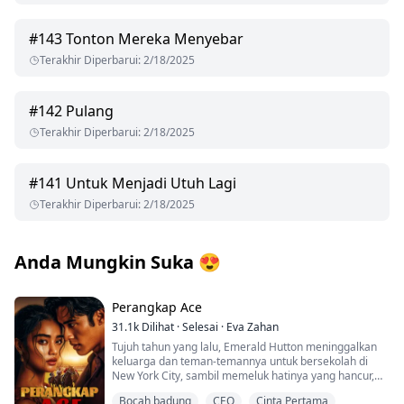
#
143
Tonton Mereka Menyebar
Terakhir Diperbarui
:
2/18/2025
#
142
Pulang
Terakhir Diperbarui
:
2/18/2025
#
141
Untuk Menjadi Utuh Lagi
Terakhir Diperbarui
:
2/18/2025
Anda Mungkin Suka
😍
Perangkap Ace
31.1k
Dilihat
·
Selesai
·
Eva Zahan
Tujuh tahun yang lalu, Emerald Hutton meninggalkan
keluarga dan teman-temannya untuk bersekolah di
New York City, sambil memeluk hatinya yang hancur,
demi melarikan diri dari satu orang saja. Sahabat
Bocah badung
CEO
Cinta Pertama