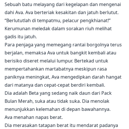
berat untuk diterima. Ava kehilangan harga dirinya,
Sebuah batu melayang dari kegelapan dan mengenai
teman-temannya, keyakinannya, dan cintanya pada
dahi Ava. Ava berteriak kesakitan dan jatuh berlutut.
malam itu.
“Berlututlah di tempatmu, pelacur pengkhianat!”
Setelah tiga tahun, dia diam-diam dikirim ke klub seks
Kerumunan meledak dalam sorakan riuh melihat
– Green Light Club, di mana dia bertemu kembali
gadis itu jatuh.
dengan Alpha-nya, Xavier. Dan dia terkejut mengetahui
Para penjaga yang memegang rantai borgolnya terus
siapa mereka sebenarnya...
berjalan, memaksa Ava untuk bangkit kembali atau
Tiga tahun kehidupan yang penuh penyiksaan
berisiko diseret melalui lumpur. Bertekad untuk
mengubah hidupnya. Dia harus mencari balas
mempertahankan martabatnya meskipun rasa
dendam. Dia harus menggonggong dengan luka,
paniknya meningkat, Ava mengedipkan darah hangat
dendam, dan kebencian. Tapi dia berhutang pada
seseorang. Dan dia harus menepati janjinya. Satu-
dari matanya dan cepat-cepat berdiri kembali.
satunya hal yang bisa dia pikirkan adalah melarikan
Dia adalah Beta yang sedang naik daun dari Pack
diri.
Bulan Merah, suka atau tidak suka. Dia menolak
Namun, Xavier menawarkan sebuah kesepakatan. Tapi
menunjukkan kelemahan di depan bawahannya.
dia harus 'membayar' untuk kebebasan dan
Ava menahan napas berat.
penebusannya. Sementara itu, dia secara bertahap
Dia merasakan tatapan berat itu mendarat padanya