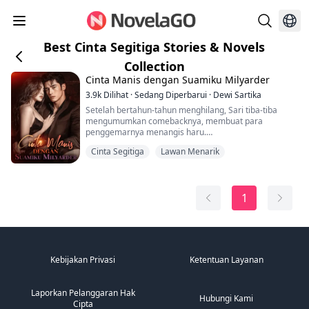
Best Cinta Segitiga Stories & Novels
Collection
Cinta Manis dengan Suamiku Milyarder
3.9k
Dilihat
·
Sedang Diperbarui
·
Dewi Sartika
Setelah bertahun-tahun menghilang, Sari tiba-tiba
mengumumkan comebacknya, membuat para
penggemarnya menangis haru.
Dalam sebuah wawancara, Sari mengaku masih single,
Cinta Segitiga
Lawan Menarik
menyebabkan sensasi besar.
"Nyonya Limbong bercerai" langsung melesat ke
puncak trending search.
Semua orang tahu Ari Limbong adalah taktisi yang
1
kejam.
Persis ketika semua orang mengira dia akan menyikat
habis Sari, sebuah akun baru...
Kebijakan Privasi
Ketentuan Layanan
Laporkan Pelanggaran Hak
Hubungi Kami
Cipta