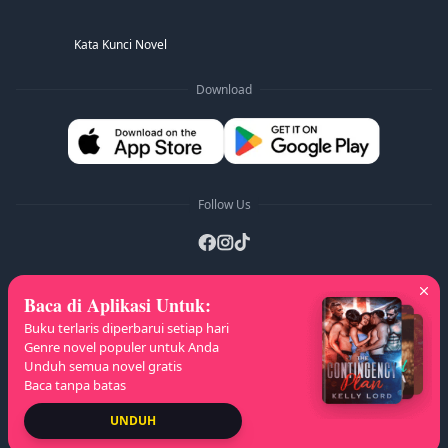
Kata Kunci Novel
Download
Follow Us
Baca di Aplikasi Untuk
:
Daftar A-Z
:
A
B
C
D
E
F
G
H
I
J
Buku terlaris diperbarui setiap hari
K
L
M
N
O
P
Q
R
S
T
U
V
W
Genre novel populer untuk Anda
Unduh semua novel gratis
X
Y
Z
Baca tanpa batas
Hak Cipta
© 2026 NovelaGO
UNDUH