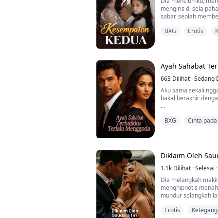
Dia menciumku, meng
mengiris di sela paha
sabar, seolah membe
Rasa sakit itu pelan
BXG
Erotis
yang hangat, yang m
pinggulku ikut menya
atas tubuhku.
Dia menunduk tanpa 
Ayah Sahabat Te
men...
663
Dilihat
·
Sedang 
Aku sama sekali ngg
bakal berakhir denga
Di kamar hotel yang r
BXG
Cinta pad
pelan, “Aku boleh leb
Ini persis skenario 
patah hati ditinggal 
mengubur rasa sakit:
Diklaim Oleh Saud
malam yang nggak per
semuanya baik-baik s.
1.1k
Dilihat
·
Selesai
·
Dia melangkah makin
menghipnotis menah
mundur selangkah la
yang lari tunggang-l
Erotis
Ketegang
bajingan sombong ini