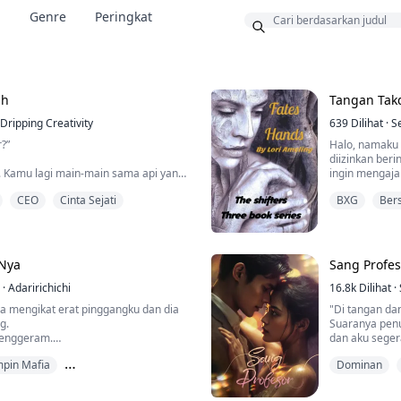
a
Genre
Peringkat
Bonus
ah
Tangan Tak
Dripping Creativity
639
Dilihat
·
S
?”
Halo, namaku 
diizinkan ber
. Kamu lagi main-main sama api yang
ingin mengaja
sampai jadi abu.”
kelompok ini. 
CEO
Cinta Sejati
BXG
Ber
membiarkanku p
 jadi salah satu pramusaji terbaik
seperti banyak
a setiap pertemuan Kamis. Dia bos
karena aku pu
ir.
suatu malam di
-Nya
Sang Profes
puan itu duduk di pangkuannya.
isi di tempat yang tepat. Dan dia
·
Adaririchichi
16.8k
Dilihat
·
tu makin jelas ketika Mi...
 mengikat erat pinggangku dan dia
"Di tangan da
g.
Suaranya pen
menggeram.
dan aku sege
ang juga," dia mendekat, bibirnya
pinggulku.
pin Mafia
Dominan
un telingaku.
Tubuh kami b
u dan melihatmu berteriak dengan
Aku semakin 
ang Kuat
ahku," bisiknya dengan suara serak.
kami bercinta.