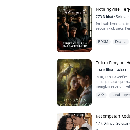
Aku terkejut dan me
Nothingville: Te
pinggangku.
"Kamu kan istriku, b
773
Dilihat
·
Selesai
·
Ini kisah lima sahab
sebuah klub seks. Pe
Laras duduk di pang
BDSM
Drama
mereka kini benar-
pinggulnya pelan, la
payudaranya.
“Ah…”
Trilogi Penyihir H
Desahan lembut Lara
309
Dilihat
·
Selesai
·
jauh. Ia merangkul La
"Aku, Eris Oakenfir
mengambil alih ...
sebagai pasanganku
mungkin sebelum kebe
menusuk dadaku saa
Alfa
Bumi Super
mencengkeram bajuku
dalam. Mata Gideon 
di kursi depan bahka
"Pertama," katanya d
Kesempatan Ked
1.1k
Dilihat
·
Selesai
·