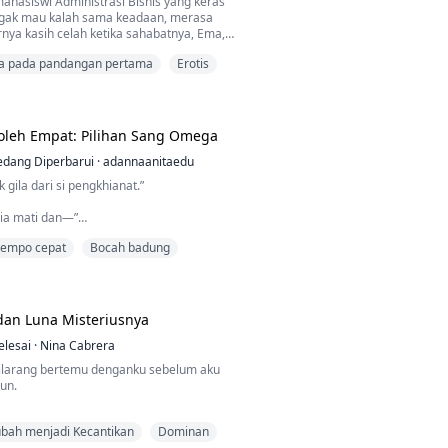
mahasiswi Administrasi Bisnis yang keras
ggak mau kalah sama keadaan, merasa
rnya kasih celah ketika sahabatnya, Ema,
ipin namanya buat magang di salah satu
ta pada pandangan pertama
Erotis
ling berpengaruh dan disegani di Jakarta.
di hari pertama dengan kemeja putih yang
, map berisi berkas, dan jantung yang
ur antara gugup d...
oleh Empat: Pilihan Sang Omega
edang Diperbarui
·
adannaanitaedu
k gila dari si pengkhianat.”
ia mati dan—”
tempo cepat
Bocah badung
ak perlu lagi lihat mukanya mondar-mandir di
dia masih ada di sini?”
dan Luna Misteriusnya
buku-buku itu lebih erat ke dada. Langkahku
 aku mendongak dan mendapati banyak murid
elesai
·
Nina Cabrera
bisik sambil menunjuk-nunjuk ke arahku.
ilarang bertemu denganku sebelum aku
un.
uangan di dalam kawanan. Ia lemah, se...
a dan lavender menyeruak ke indra
bah menjadi Kecantikan
Dominan
dan baunya semakin kuat. Aku berdiri dan