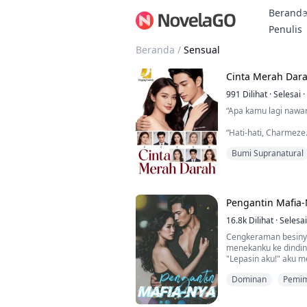
Berand
Penulis
Beranda
/
Sensual
Cinta Merah Dar
991
Dilihat
·
Selesai
·
“Apa kamu lagi nawar
“Hati-hati, Charmeze
bakal ngebakar kamu 
Bumi Supranatural
Perempuan itu pernah
yang melayani merek
mafia—dan juga vamp
Pengantin Mafia
Dia suka saat perem
Tubuhnya lembut, ber
16.8k
Dilihat
·
Selesai
terlalu menyukainya—i
Cengkeraman besinya
menekanku ke dindin
"Lepasin aku!" aku 
"Kalau aku mau sekar
Dominan
Pemim
menyentuh lembut da
"Aku bisa memaksam
Pemimpin Wanita y
nada indahmu di baw