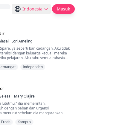
Indonesia
Masuk
dir
elesai
·
Lori Ameling
Spare, ya seperti ban cadangan. Aku tidak
interaksi dengan keluarga kecuali mereka
riku pelajaran. Aku tahu semua rahasia
Aku tidak berpikir mereka akan
semangat
Independen
ergi begitu saja, aku tidak ingin hilang
 gadis belakangan ini. Tapi tidak masalah
nya rencana untuk keluar dari sini. Sampai
 tempat kerja...
or
Selesai
·
Mary Olajire
n lututmu," dia memerintah.
uh dengan beban dan urgensi
ra menurut sebelum dia mengarahkan
Erotis
Kampus
ertemu dengan irama yang keras dan marah.
basah dan panas saat mendengarkan suara