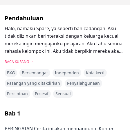
Pendahuluan
Halo, namaku Spare, ya seperti ban cadangan. Aku
tidak diizinkan berinteraksi dengan keluarga kecuali
mereka ingin mengajariku pelajaran. Aku tahu semua
rahasia kelompok ini. Aku tidak berpikir mereka akan
membiarkanku pergi begitu saja, aku tidak ingin
BACA KURANG
hilang seperti banyak gadis belakangan ini. Tapi tidak
BXG
Bersemangat
Independen
Kota kecil
masalah karena aku punya rencana untuk keluar dari
sini. Sampai suatu malam di tempat kerja, aku
Pasangan yang ditakdirkan
Penyalahgunaan
menemukan seorang pria telanjang tergeletak di
Percintaan
Posesif
Sensual
lantai di ruangan yang akan aku bersihkan.
Kamu tahu apa yang mereka katakan tentang
Bab
1
membuat rencana?
"Kamu membuat rencana dan Tuhan tertawa."
PERINGATAN Cerita ini akan mengandung: Konten