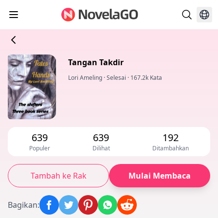
Tangan Takdir
Lori Ameling
·
Selesai
·
167.2k Kata
639
639
192
Populer
Dilihat
Ditambahkan
Tambah ke Rak
Mulai Membaca
Bagikan
: