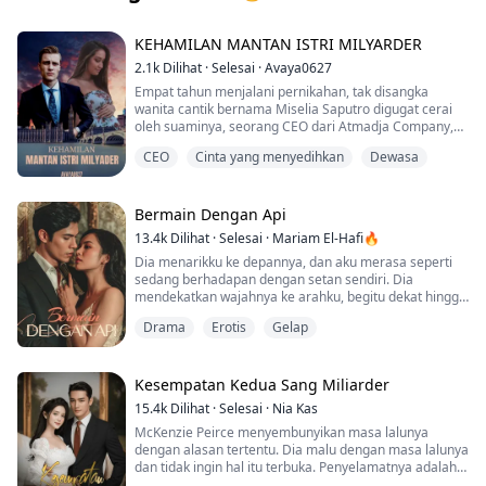
KEHAMILAN MANTAN ISTRI MILYARDER
2.1k
Dilihat
·
Selesai
·
Avaya0627
Empat tahun menjalani pernikahan, tak disangka
wanita cantik bernama Miselia Saputro digugat cerai
oleh suaminya, seorang CEO dari Atmadja Company,
tepat di malam ulang tahun pernikahan mereka.
CEO
Cinta yang menyedihkan
Dewasa
Alasan perceraian dikarenakan Miselia yang tidak bisa
memberikan anak lagi untuk suaminya. Suaminya,
Evan sedang menjalin hubungan asmara lagi dengan
mantan kekasihnya.
Bermain Dengan Api
Beberapa bulan kemudian Miselia mendapati dirinya
13.4k
Dilihat
·
Selesai
·
Mariam El-Hafi🔥
hamil. Tiba-tiba Evan kembali datang dan
Dia menarikku ke depannya, dan aku merasa seperti
mendeklarasikan jika Miselia adalah miliknya. Tetapi,
sedang berhadapan dengan setan sendiri. Dia
Miselia yang kini menjadi ahli waris menolak
mendekatkan wajahnya ke arahku, begitu dekat hingga
kedatangan Evan, sang mantan suami.
jika aku bergerak sedikit saja, kepala kami akan
Akankah CEO yang penuh teka-teki itu memenangkan
Drama
Erotis
Gelap
bertabrakan. Aku menelan ludah saat menatapnya
cintanya kembali atau kebencian akan menang pada
dengan mata terbelalak, takut akan apa yang mungkin
akhirnya?
dia lakukan.
Kesempatan Kedua Sang Miliarder
“Kita akan ngobrol sebentar lagi, oke?” Aku tidak bisa
15.4k
Dilihat
·
Selesai
·
Nia Kas
bicara, hanya bisa menatapnya dengan mata
McKenzie Peirce menyembunyikan masa lalunya
terbelalak sementara jantungku berdegup kencang.
dengan alasan tertentu. Dia malu dengan masa lalunya
Aku hanya bisa berharap bukan aku yang dia incar.
dan tidak ingin hal itu terbuka. Penyelamatnya adalah
seseorang dari keluarga terkaya di Ardwell. Dia setuju