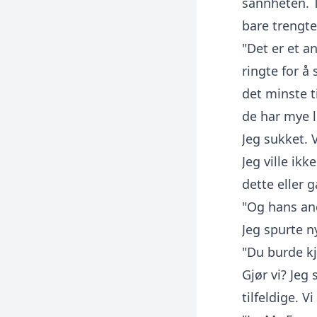
sannheten. 
bare trengt
"Det er et a
ringte for å
det minste t
de har mye l
Jeg sukket. 
Jeg ville ik
dette eller 
"Og hans and
Jeg spurte n
"Du burde k
Gjør vi? Jeg
tilfeldige. Vi