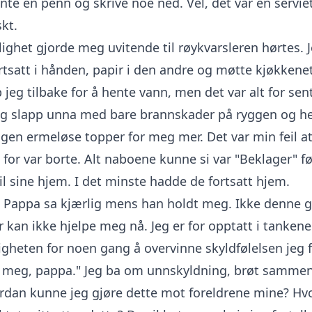
ente en penn og skrive noe ned. Vel, det var en servie
skt.
ighet gjorde meg uvitende til røykvarsleren hørtes. J
rtsatt i hånden, papir i den andre og møtte kjøkkenet
p jeg tilbake for å hente vann, men det var alt for sent
jeg slapp unna med bare brannskader på ryggen og h
gen ermeløse topper for meg mer. Det var min feil at
 for var borte. Alt naboene kunne si var "Beklager" fø
til sine hjem. I det minste hadde de fortsatt hjem.
." Pappa sa kjærlig mens han holdt meg. Ikke denne
kan ikke hjelpe meg nå. Jeg er for opptatt i tankene 
gheten for noen gang å overvinne skyldfølelsen jeg f
ei meg, pappa." Jeg ba om unnskyldning, brøt sammen
ordan kunne jeg gjøre dette mot foreldrene mine? Hv