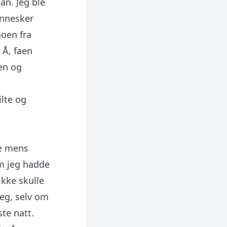
an. Jeg ble
ennesker
noen fra
 Å, faen
ten og
lte og
te mens
om jeg hadde
ikke skulle
meg, selv om
te natt.