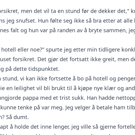
orsikret, men det vil ta en stund før de dekker det,"
eg snufset. Hun følte seg ikke så bra etter at alle 
nes falt og hun var på randen av å bryte sammen, j
et hotell eller noe?" spurte jeg etter min tidligere konk
uset forsikret. Det gjør det fortsatt ikke greit, men d
g på dette tidspunktet.
n stund, vi kan ikke fortsette å bo på hotell og pengen
ie en leilighet vil bli brukt til å kjøpe nye klær og andr
nngjorde pappa med et trist sukk. Han hadde nettopp
kunne tenke på var meg. Jeg velger å betale ham til
? Så dumt.
apt å holde det inne lenger, jeg ville så gjerne fortel