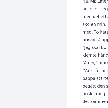
"Ja. Mr. Eme
anspent. Jeg
med det ette
skolen min, 
meg. To kata
prøvde å op
"Jeg skal b
klemte hånd
"Å nei," mum
"Vær så snil
pappa starte
begått den s
huske meg. D
det samme ik