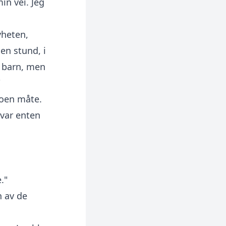
n vei. Jeg
yheten,
 en stund, i
o barn, men
"
noen måte.
 var enten
."
n av de