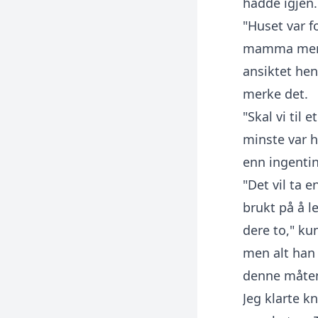
hadde igjen.
"Huset var f
mamma mens j
ansiktet hen
merke det.
"Skal vi til 
minste var h
enn ingentin
"Det vil ta e
brukt på å le
dere to," ku
men alt han 
denne måten
Jeg klarte kn