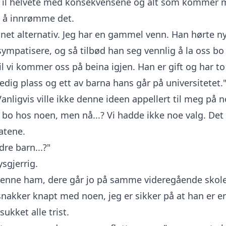
Til helvete med konsekvensene og alt som kommer mi
e å innrømme det.
nnet alternativ. Jeg har en gammel venn. Han hørte n
 sympatisere, og så tilbød han seg vennlig å la oss bo
il vi kommer oss på beina igjen. Han er gift og har t
edig plass og ett av barna hans går på universitetet.
Vanligvis ville ikke denne ideen appellert til meg på 
ke bo hos noen, men nå...? Vi hadde ikke noe valg. Det
gatene.
re barn...?"
ysgjerrig.
jenne ham, dere går jo på samme videregående skole
 snakker knapt med noen, jeg er sikker på at han er e
 sukket alle trist.