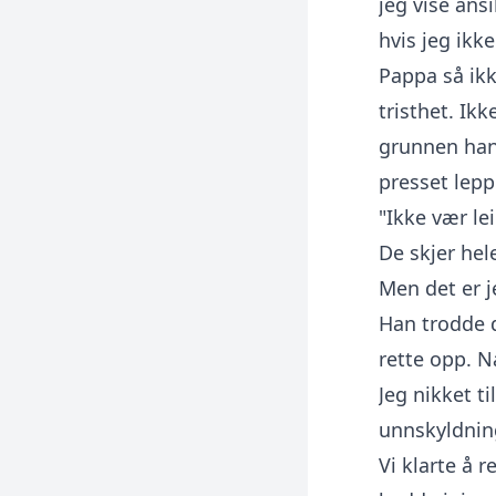
jeg vise ans
hvis jeg ikke
Pappa så ikk
tristhet. Ikk
grunnen han 
presset lep
"Ikke vær lei
De skjer hele
Men det er j
Han trodde d
rette opp. N
Jeg nikket t
unnskyldnin
Vi klarte å r