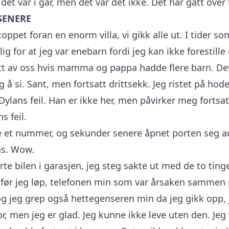
et var i går, men det var det ikke. Det har gått over t
SENERE
oppet foran en enorm villa, vi gikk alle ut. I tider so
ig for at jeg var enebarn fordi jeg kan ikke forestill
itt av oss hvis mamma og pappa hadde flere barn. De
g å si. Sant, men fortsatt drittsekk. Jeg ristet på hod
 Dylans feil. Han er ikke her, men påvirker meg fortsat
s feil.
e et nummer, og sekunder senere åpnet porten seg 
ns. Wow.
te bilen i garasjen, jeg steg sakte ut med de to ting
 før jeg løp, telefonen min som var årsaken samme
og jeg grep også hettegenseren min da jeg gikk opp, 
r, men jeg er glad. Jeg kunne ikke leve uten den. Jeg v