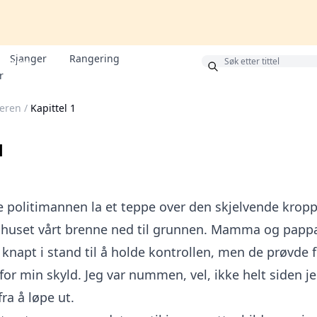
Sjanger
Rangering
Bonus
r
leren
/
Kapittel 1
1
e politimannen la et teppe over den skjelvende krop
 huset vårt brenne ned til grunnen. Mamma og pappa
knapt i stand til å holde kontrollen, men de prøvde f
for min skyld. Jeg var nummen, vel, ikke helt siden j
ra å løpe ut.