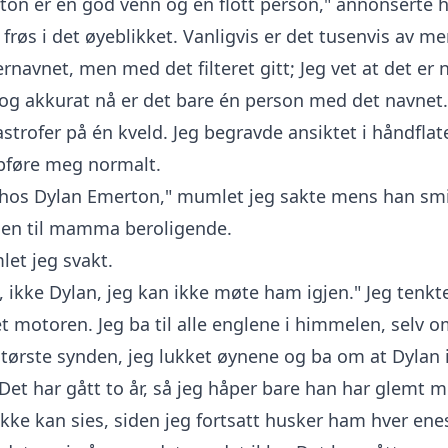
rton er en god venn og en flott person," annonserte h
 frøs i det øyeblikket. Vanligvis er det tusenvis av m
rnavnet, men med det filteret gitt; Jeg vet at det er 
og akkurat nå er det bare én person med det navnet.
strofer på én kveld. Jeg begravde ansiktet i håndfla
pføre meg normalt.
o hos Dylan Emerton," mumlet jeg sakte mens han smi
en til mamma beroligende.
let jeg svakt.
l, ikke Dylan, jeg kan ikke møte ham igjen." Jeg tenk
t motoren. Jeg ba til alle englene i himmelen, selv 
tørste synden, jeg lukket øynene og ba om at Dylan 
et har gått to år, så jeg håper bare han har glemt 
ke kan sies, siden jeg fortsatt husker ham hver enes