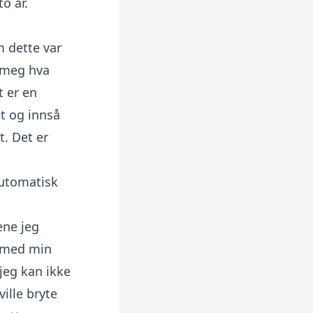
o år.
m dette var
e meg hva
t er en
et og innså
t. Det er
automatisk
ene jeg
n med min
jeg kan ikke
ille bryte