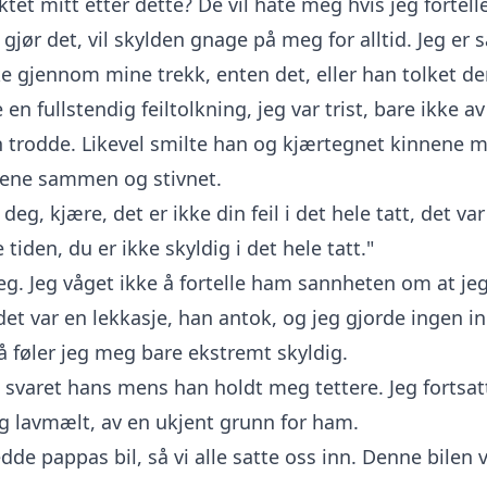
iktet mitt etter dette? De vil hate meg hvis jeg forte
 gjør det, vil skylden gnage på meg for alltid. Jeg er så
e gjennom mine trekk, enten det, eller han tolket d
e en fullstendig feiltolkning, jeg var trist, bare ikke a
trodde. Likevel smilte han og kjærtegnet kinnene m
pene sammen og stivnet.
 deg, kjære, det er ikke din feil i det hele tatt, det va
 tiden, du er ikke skyldig i det hele tatt."
eg. Jeg våget ikke å fortelle ham sannheten om at je
et var en lekkasje, han antok, og jeg gjorde ingen in
å føler jeg meg bare ekstremt skyldig.
il svaret hans mens han holdt meg tettere. Jeg fortsa
g lavmælt, av en ukjent grunn for ham.
edde pappas bil, så vi alle satte oss inn. Denne bilen v