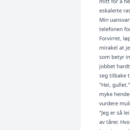
mitt for å h
eskalerte ra
Min uansvarl
telefonen fo
Forvirret, lø
mirakel at 
som betyr in
jobbet hardt
seg tilbake 
"Hei, gullet
myke hender 
vurdere muli
"Jeg er så l
av tårer. Hv