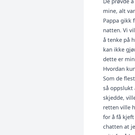
De prøvde å 
mine, alt va
Pappa gikk f
natten. Vi v
å tenke på hv
kan ikke gjø
dette er min 
Hvordan kun
Som de flest
så oppslukt 
skjedde, vill
retten ville h
for å få kje
chatten at j