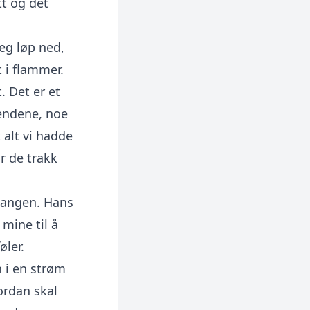
tt og det
eg løp ned,
 i flammer.
. Det er et
endene, noe
 alt vi hadde
r de trakk
 gangen. Hans
mine til å
øler.
 i en strøm
ordan skal