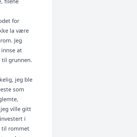
, filene
odet for
ikke la være
 rom. Jeg
 innse at
d til grunnen.
elig, jeg ble
eneste som
 glemte,
jeg ville gitt
nvestert i
k til rommet