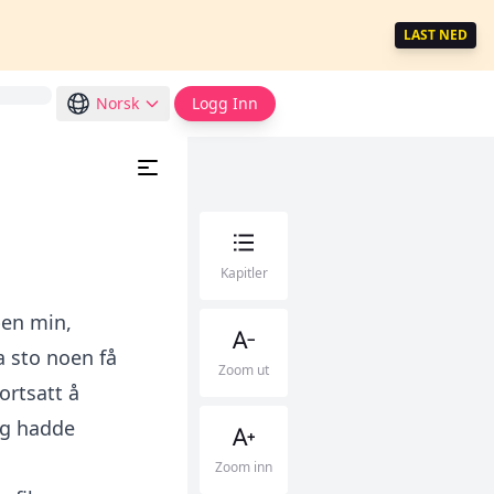
LAST NED
Norsk
Logg Inn
Kapitler
pen min,
 sto noen få
Zoom ut
ortsatt å
eg hadde
Zoom inn