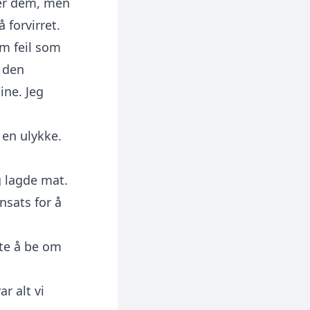
ller dem, men
 forvirret.
em feil som
v den
ine. Jeg
r en ulykke.
g lagde mat.
nsats for å
tte å be om
ar alt vi