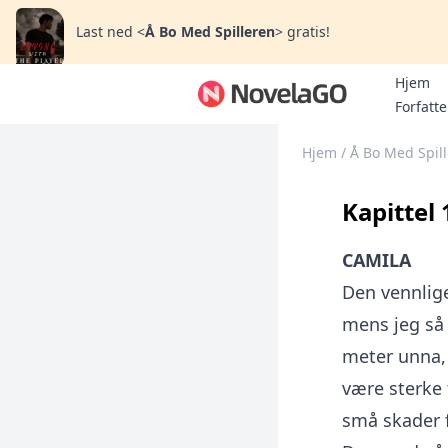
Last ned
<
Å Bo Med Spilleren
>
gratis!
Hjem
Forfatte
Hjem
/
Å Bo Med Spil
Kapittel 
CAMILA
Den vennlig
mens jeg så
meter unna, 
være sterke 
små skader f