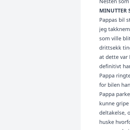
Nesten som d
MINUTTER 
Pappas bil st
jeg takkneml
som ville bl
drittsekk tin
at dette var
definitivt han
Pappa ringt
for bilen ha
Pappa parker
kunne gripe
deltakelse, 
huske hvorfo