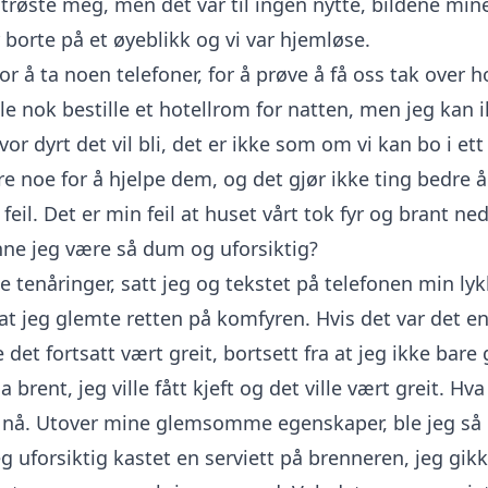
trøste meg, men det var til ingen nytte, bildene mine
r borte på et øyeblikk og vi var hjemløse.
or å ta noen telefoner, for å prøve å få oss tak over h
ille nok bestille et hotellrom for natten, men jeg kan 
or dyrt det vil bli, det er ikke som om vi kan bo i ett
re noe for å hjelpe dem, og det gjør ikke ting bedre å
feil. Det er min feil at huset vårt tok fyr og brant ne
ne jeg være så dum og uforsiktig?
e tenåringer, satt jeg og tekstet på telefonen min lykk
at jeg glemte retten på komfyren. Hvis det var det 
e det fortsatt vært greit, bortsett fra at jeg ikke bare
a brent, jeg ville fått kjeft og det ville vært greit. Hva 
ft nå. Utover mine glemsomme egenskaper, ble jeg så i
eg uforsiktig kastet en serviett på brenneren, jeg gik