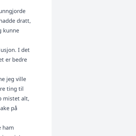
 kunngjorde
hadde dratt,
eg kunne
lusjon. I det
et er bedre
e jeg ville
e ting til
 mistet alt,
bake på
le ham