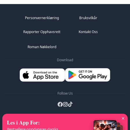
Personvernerklæring
Bruksvilkår
Rapporter Opphavsrett
Kontakt Oss
Roman Nøkkelord
Download
Follow Us
Les i App For
:
A-Z Lister
:
A
B
C
D
E
F
G
H
I
J
K
Bestsellere oppdateres daglig