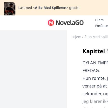
Last ned
<
Å Bo Med Spilleren
>
gratis!
Hjem
Forfatte
Hjem
/
Å Bo Med Spil
Kapittel 
DYLAN EME
FREDAG.
Hun rømte. 
venter på at
sekunder, og
Jeg klarer i