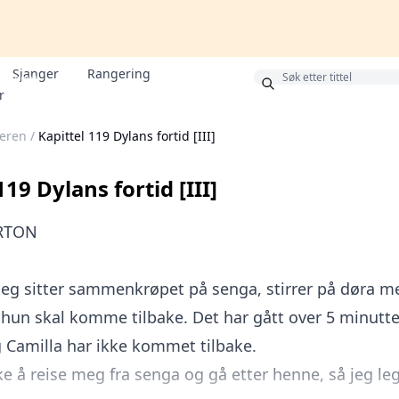
Sjanger
Rangering
Bonus
r
leren
/
Kapittel 119 Dylans fortid [III]
119 Dylans fortid [III]
RTON
Jeg sitter sammenkrøpet på senga, stirrer på døra m
 hun skal komme tilbake. Det har gått over 5 minutte
 Camilla har ikke kommet tilbake.
kke å reise meg fra senga og gå etter henne, så jeg l