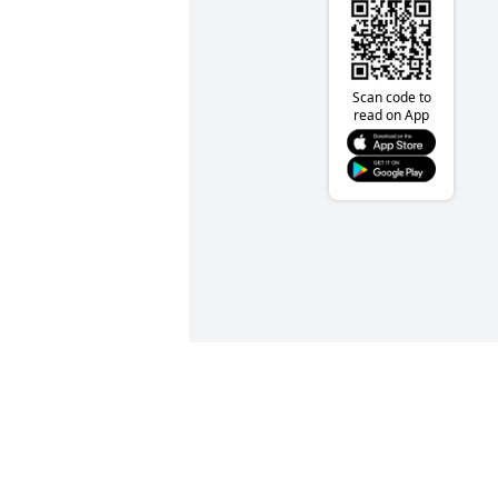
Scan code to
read on App