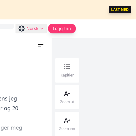
LAST NED
Norsk
Logg Inn
Kapitler
ens jeg
Zoom ut
r og 20
egger meg
Zoom inn