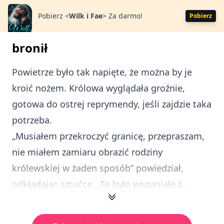
Pobierz
<
Wilk i Fae
>
Za darmo!
Pobierz
bronił
Powietrze było tak napięte, że można by je
kroić nożem. Królowa wyglądała groźnie,
gotowa do ostrej reprymendy, jeśli zajdzie taka
potrzeba.
„Musiałem przekroczyć granicę, przepraszam,
nie miałem zamiaru obrazić rodziny
królewskiej w żaden sposób” powiedział,
odkładając sztućce. „To było wspaniałe ś...