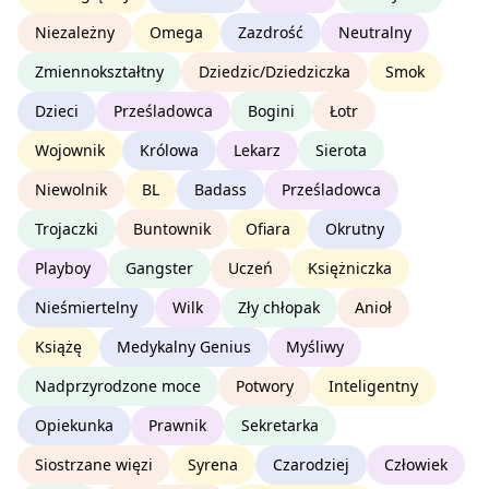
Niezależny
Omega
Zazdrość
Neutralny
Zmiennokształtny
Dziedzic/Dziedziczka
Smok
Dzieci
Prześladowca
Bogini
Łotr
Wojownik
Królowa
Lekarz
Sierota
Niewolnik
BL
Badass
Prześladowca
Trojaczki
Buntownik
Ofiara
Okrutny
Playboy
Gangster
Uczeń
Księżniczka
Nieśmiertelny
Wilk
Zły chłopak
Anioł
Książę
Medykalny Genius
Myśliwy
Nadprzyrodzone moce
Potwory
Inteligentny
Opiekunka
Prawnik
Sekretarka
Siostrzane więzi
Syrena
Czarodziej
Człowiek