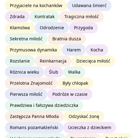
Przyjaciele na kochanków
Udawana śmierć
Zdrada
Kontratak
Tragiczna miłość
Kłamstwa
Odrodzenie
Przygoda
Sekretna miłość
Bratnia dusza
Przymusowa dynamika
Harem
Kocha
Rozstanie
Reinkarnacja
Dziecięca miłość
Różnica wieku
Ślub
Walka
Przelotna Znajomość
Były chłopak
Pierwsza miłość
Podróże w czasie
Prawdziwa i fałszywa dziedziczka
Zastępcza Panna Młoda
Odzyskać żonę
Romans pozamałżeński
Ucieczka z dzieckiem