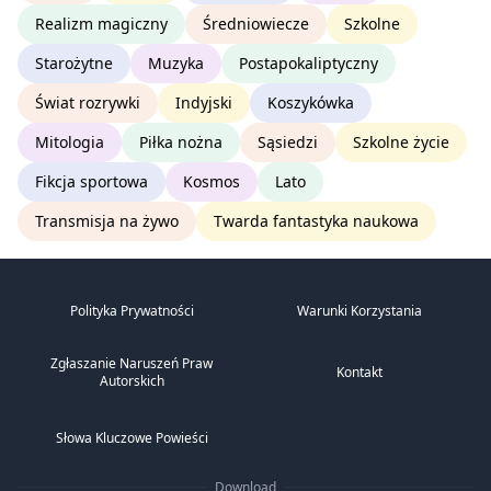
Realizm magiczny
Średniowiecze
Szkolne
Starożytne
Muzyka
Postapokaliptyczny
Świat rozrywki
Indyjski
Koszykówka
Mitologia
Piłka nożna
Sąsiedzi
Szkolne życie
Fikcja sportowa
Kosmos
Lato
Transmisja na żywo
Twarda fantastyka naukowa
Polityka Prywatności
Warunki Korzystania
Zgłaszanie Naruszeń Praw
Kontakt
Autorskich
Słowa Kluczowe Powieści
Download