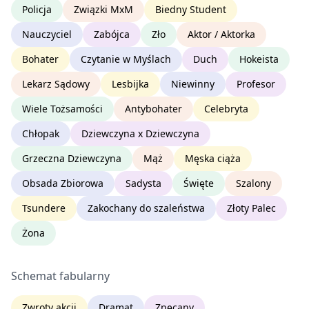
Policja
Związki MxM
Biedny Student
Nauczyciel
Zabójca
Zło
Aktor / Aktorka
Bohater
Czytanie w Myślach
Duch
Hokeista
Lekarz Sądowy
Lesbijka
Niewinny
Profesor
Wiele Tożsamości
Antybohater
Celebryta
Chłopak
Dziewczyna x Dziewczyna
Grzeczna Dziewczyna
Mąż
Męska ciąża
Obsada Zbiorowa
Sadysta
Święte
Szalony
Tsundere
Zakochany do szaleństwa
Złoty Palec
Żona
Schemat fabularny
Zwroty akcji
Dramat
Znęcany