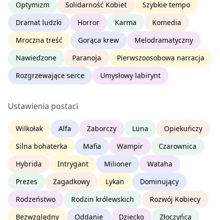
Optymizm
Solidarność Kobiet
Szybkie tempo
Dramat ludzki
Horror
Karma
Komedia
Mroczna treść
Gorąca krew
Melodramatyczny
Nawiedzone
Paranoja
Pierwszoosobowa narracja
Rozgrzewające serce
Umysłowy labirynt
Ustawienia postaci
Wilkołak
Alfa
Zaborczy
Luna
Opiekuńczy
Silna bohaterka
Mafia
Wampir
Czarownica
Hybrida
Intrygant
Milioner
Wataha
Prezes
Zagadkowy
Lykan
Dominujący
Rodzeństwo
Rodzin królewskich
Rozwój Kobiecy
Bezwzględny
Oddanie
Dziecko
Złoczyńca