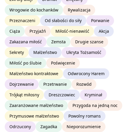
Wrogowie do kochanków
Rywalizacja
Przeznaczeni
Od słabości do siły
Porwanie
Ciąża
Przyjaźń
Miłość-nienawiść
Akcja
Zakazana miłość
Zemsta
Drugie szanse
Sekrety
Małżeństwo
Ukryta Tożsamość
Miłość po ślubie
Poświęcenie
Małżeństwo kontraktowe
Odwrocony Harem
Dojrzewanie
Przetrwanie
Rozwód
Trójkąt miłosny
Dreszczowiec
Kryminał
Zaaranżowane małżeństwo
Przygoda na jedną noc
Przymusowe małżeństwo
Powolny romans
Odrzucony
Zagadka
Nieporozumienie