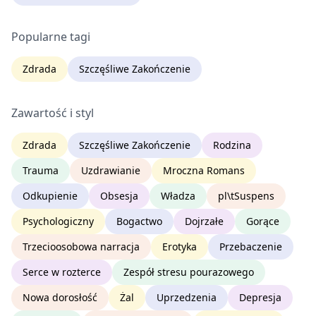
Popularne tagi
Zdrada
Szczęśliwe Zakończenie
Zawartość i styl
Zdrada
Szczęśliwe Zakończenie
Rodzina
Trauma
Uzdrawianie
Mroczna Romans
Odkupienie
Obsesja
Władza
pl\tSuspens
Psychologiczny
Bogactwo
Dojrzałe
Gorące
Trzecioosobowa narracja
Erotyka
Przebaczenie
Serce w rozterce
Zespół stresu pourazowego
Nowa dorosłość
Żal
Uprzedzenia
Depresja