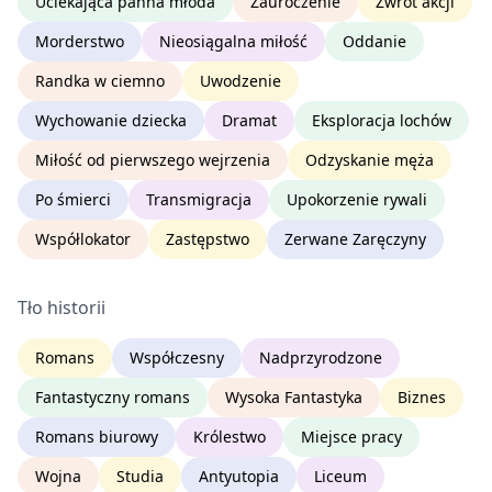
Uciekająca panna młoda
Zauroczenie
Zwrot akcji
Morderstwo
Nieosiągalna miłość
Oddanie
Randka w ciemno
Uwodzenie
Wychowanie dziecka
Dramat
Eksploracja lochów
Miłość od pierwszego wejrzenia
Odzyskanie męża
Po śmierci
Transmigracja
Upokorzenie rywali
Współlokator
Zastępstwo
Zerwane Zaręczyny
Tło historii
Romans
Współczesny
Nadprzyrodzone
Fantastyczny romans
Wysoka Fantastyka
Biznes
Romans biurowy
Królestwo
Miejsce pracy
Wojna
Studia
Antyutopia
Liceum