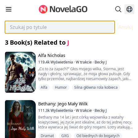
Anuluj
3
Book(s) Related to
J
Alfa Nicholas
119.4k
Wyświetlenia
·
W trakcie
·
Becky J
„Co to za zapach?” Głos mojego wilka, Storma, jest
nagły i głośny, sprawiając, że moja głowa pulsuje. Gdy
tylko przemówi, najbardziej niesamowity zapach, jaki
kiedykolwiek znałem, uderza mnie w nos, wysyłając
Alfa
Humor
Silna główna rola kobieca
moje zmysły na pełne obroty. To mieszanka truskawek i
cynamonu, natychmiast przyciągająca mnie do przodu,
moje nogi poruszają się same z siebie.
Bethany: Jego Mały Wilk
Przeciskając się przez tłum, zapach się nasila, a nagle
111.3k
Wyświetlenia
·
W trakcie
·
Becky J
wszystko dzieje się tak szybko, że kręci mi się w głowie.
Bethany ma 14 lat i jest córką wojownika z watahy
Taki zapach może oznaczać tylko jedno... Znalazłem
księżycowej, jej życie jest idealne, aż do tej jednej nocy,
swoją drugą połówkę. Uświadomienie sobie tego
która wywraca jej świat do góry nogami. Łotry atakują
uderza mnie, gdy ona wychodzi z domu stada,
jej watahę, pozostawiając ją samą, aby zadbała o siebie
zostawiając mnie bez tchu. „Cholera, nie!”
Dramat
GXG
Od biednych do bogatych
i swoją 6-miesięczną siostrzenicę Bellę. Udaje jej się