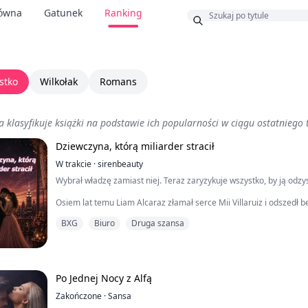
łówna
Gatunek
Ranking
s
stko
Wilkołak
Romans
ta klasyfikuje książki na podstawie ich popularności w ciągu ostatniego
Dziewczyna, którą miliarder stracił
W trakcie
·
sirenbeauty
Wybrał władzę zamiast niej. Teraz zaryzykuje wszystko, by ją odzy
Osiem lat temu Liam Alcaraz złamał serce Mii Villaruiz i odszedł be
niczym poza pytaniami bez odpowiedzi i cieniem miłości, w którą k
BXG
Biuro
Druga szansa
Teraz jest jednym z najmłodszych i najpotężniejszych prezesów w 
A Mia nie jest już dziewczyną, którą zostawił. Z wyrzutka stała s
adwokackiego, błyskotliwą prawniczką korporacyjną znaną z bystr
Po Jednej Nocy z Alfą
Nieustraszona. Nietykalna. Niezłomna.
Zakończone
·
Sansa
Aż los ponownie sprowadza go do jej życia. Kiedy Mia dostaje zlec