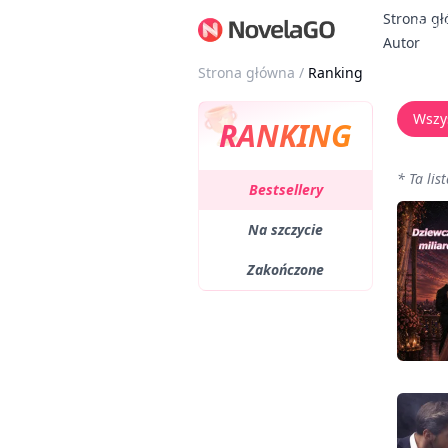
Strona g
Bonu
Autor
Strona główna
/
Ranking
Wszy
RANKING
*
Ta lis
Bestsellery
Na szczycie
Zakończone