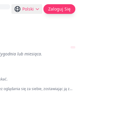
Polski
Zaloguj Się
 tygodnia lub miesiąca.
skać.
z oglądania się za siebie, zostawiając ją z
iedyś wierzyła, że przetrwa wiecznie.
kraju.
ię najlepszą absolwentką egzaminu
ego umysłu i niezachwianej pewności siebie.
enie, by zająć się wartym miliardy imperium