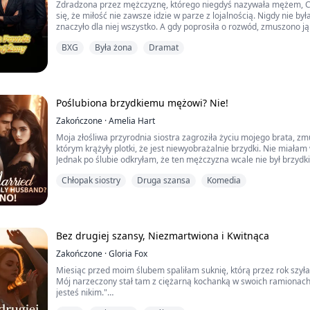
Zdradzona przez mężczyznę, którego niegdyś nazywała mężem, C
się, że miłość nie zawsze idzie w parze z lojalnością. Nigdy nie b
znaczyło dla niej wszystko. A gdy poprosiła o rozwód, zmuszono j
poświęcenia… do zostawienia swojej pięcioletniej córki.
BXG
Była żona
Dramat
Ta strata stała się jej ogniem.
Lata później świat zna jej nazwisko — nie jako kobiety, którą Frede
zbudował swoją potęgę. Szefowa kuchni światowej klasy. Ceniona 
Poślubiona brzydkiemu mężowi? Nie!
cyberbezpieczeństwa. Miliarderka-inwestorka, która jednym ruch
Zakończone
·
Amelia Hart
Ale mężczyzna, który ją złamał, nie ma pojęcia, że imperium, które
których ją zostawił.
Moja złośliwa przyrodnia siostra zagroziła życiu mojego brata, z
którym krążyły plotki, że jest niewyobrażalnie brzydki. Nie miałam
Teraz Frederick chce tego, co kiedyś wyrzucił. Tyle że serce Cassii
Jednak po ślubie odkryłam, że ten mężczyzna wcale nie był brzydki;
sobie do niego prawa.
a do tego był miliarderem!
Chłopak siostry
Druga szansa
Komedia
Bo tajemniczy mężczyzna właśnie wstrząsnął światem jednym tw
„Moja żona jest najpiękniejszą kobietą na świecie”.
Bez drugiej szansy, Niezmartwiona i Kwitnąca
A zdjęcie w załączniku?
Zakończone
·
Gloria Fox
Cassia Munroe.
Miesiąc przed moim ślubem spaliłam suknię, którą przez rok szy
Kobieta, o której wszyscy sądzili, że jest złamana, właśnie stała si
Mój narzeczony stał tam z ciężarną kochanką w swoich ramionach
miliarder na świecie.
jesteś nikim."
Odwróciłam się i zapukałam do drzwi najbogatszego człowieka w 