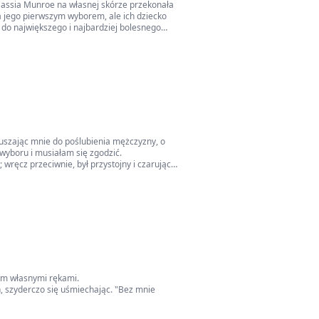
assia Munroe na własnej skórze przekonała
yła jego pierwszym wyborem, ale ich dziecko
ą do największego i najbardziej bolesnego
rick Jones odrzucił, lecz jako kogoś, kto sam
magnatka branży fitness. Tajna geniuszka
em na rynku mogłaby zgnieść całe imperia.
 stworzyła, narodziło się z popiołów, w
muszając mnie do poślubienia mężczyzny, o
 wyboru i musiałam się zgodzić.
 nie należy już do niego — nie może już rościć
 wręcz przeciwnie, był przystojny i czarujący,
eetem:
łam własnymi rękami.
ę jedyną rzeczą, której pragnie każdy
, szyderczo się uśmiechając. "Bez mnie
mieście. "Panie Locke, zainteresowany