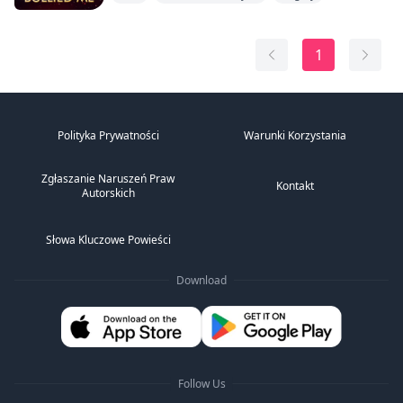
„A czy ty, Nathan Edward Ashford, bierzesz April Lillian
Farrah za żonę, na dobre i na złe, w zdrowiu i chorobie,
aż do śmierci?”
1
Nathan ściska moją dłoń i pochyla się do przodu. Jego
ust...
Polityka Prywatności
Warunki Korzystania
Zgłaszanie Naruszeń Praw
Kontakt
Autorskich
Słowa Kluczowe Powieści
Download
Follow Us