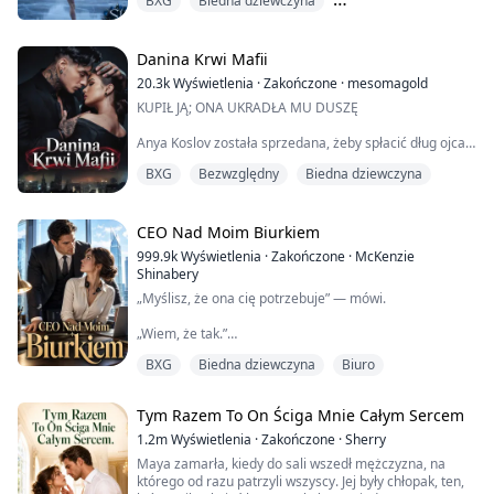
BXG
Biedna dziewczyna
Trzymać jej bliźniaczego brata, Charliego,
bezpiecznego. Utrzymać przy życiu jego hokejowe
Gojenie : zdrowienie
marzenie. I uciszyć własne potrzeby. Pracuje za dużo,
śpi za mało, a jedyną rzecz, która wciąż wydaje s...
Danina Krwi Mafii
20.3k
Wyświetlenia
·
Zakończone
·
mesomagold
KUPIŁ JĄ; ONA UKRADŁA MU DUSZĘ
Anya Koslov została sprzedana, żeby spłacić dług ojca,
stając się Krwawą Daniną dla najpotężniejszej bratwy w
BXG
Bezwzględny
Biedna dziewczyna
Moskwie. Teraz jest własnością Nikołaja Markowa,
pachana tak lodowato bezwzględnego, że nawet
potwory wolały nie wypowiadać jego nazwiska na głos.
CEO Nad Moim Biurkiem
— Proszę… zrobię wszystko — wyszeptała Anya, a jej
999.9k
Wyświetlenia
·
Zakończone
·
McKenzie
głos był jak cieniutka nitka w miażdżącej ciszy sali. Klę...
Shinabery
„Myślisz, że ona cię potrzebuje” — mówi.
„Wiem, że tak.”
BXG
Biedna dziewczyna
Biuro
„A co, jeśli nie chce takiej ochrony?”
„Będzie chciała” — odpowiadam, a mój głos
Tym Razem To On Ściga Mnie Całym Sercem
nieznacznie cichnie. „Bo potrzebuje faceta, który
potrafi dać jej cały świat.”
1.2m
Wyświetlenia
·
Zakończone
·
Sherry
Maya zamarła, kiedy do sali wszedł mężczyzna, na
„A jeśli świat stanie w ogniu?”
którego od razu patrzyli wszyscy. Jej były chłopak, ten,