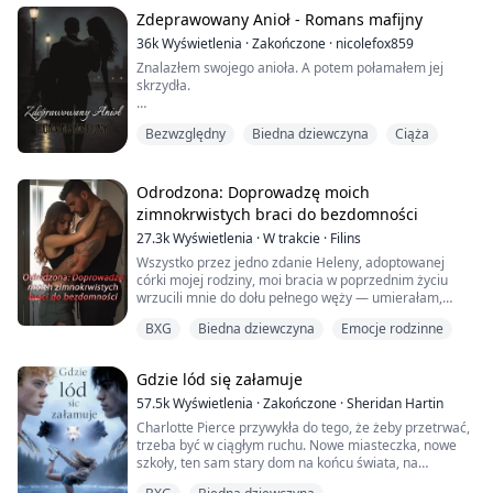
jego dotyk — powolna trucizna.
Zdeprawowany Anioł - Romans mafijny
Chciałam umrzeć. Nawet na to mi nie pozwolił.
36k
Wyświetlenia
·
Zakończone
·
nicolefox859
Znalazłem swojego anioła. A potem połamałem jej
Ale dziś w nocy ktoś wsunął mi do ręki paszport. Bilet
skrzydła.
na lot stąd. Szansę, żeby zniknąć.
Alexis nigdy nie powinna była postawić stopy w moim
I wyszeptane...
Bezwzględny
Biedna dziewczyna
Ciąża
świecie.
Tacy faceci jak ja brudzą takie dziewczyny jak ona.
Zabieramy im niewinność i rozszarpujemy ją na
strzępy.
Odrodzona: Doprowadzę moich
Ona myśli, że jest twarda. Myśli, że da sobie ze mną
zimnokrwistych braci do bezdomności
radę.
27.3k
Wyświetlenia
·
W trakcie
·
Filins
Ale nie ma pojęcia, jak głęboko sięga mój mrok.
Wszystko przez jedno zdanie Heleny, adoptowanej
Najlepiej było, że wziąłem ją na jedną noc i zostawiłem
córki mojej rodziny, moi bracia w poprzednim życiu
za ...
wrzucili mnie do dołu pełnego węży — umierałam,
wrzeszcząc, gdy kły rozszarpywały mi ciało.
BXG
Biedna dziewczyna
Emocje rodzinne
Kiedy znowu otworzyłam oczy, miałam dwadzieścia lat.
Dokładnie wróciłam do chwili, gdy bracia zaczęli mnie
Gdzie lód się załamuje
zmuszać do oddawania krwi, żebym była osobistym
królikiem doświadczalnym Heleny.
57.5k
Wyświetlenia
·
Zakończone
·
Sheridan Hartin
Charlotte Pierce przywykła do tego, że żeby przetrwać,
Tym razem nie mam z...
trzeba być w ciągłym ruchu. Nowe miasteczka, nowe
szkoły, ten sam stary dom na końcu świata, na
odludziu, i ta sama zasada, która trzyma ją na nogach.