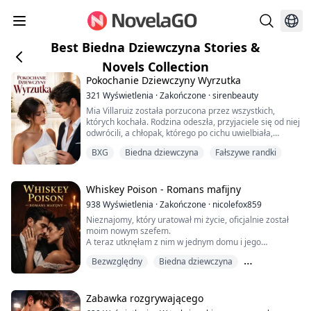
Best Biedna Dziewczyna Stories &
Novels Collection
Pokochanie Dziewczyny Wyrzutka
321
Wyświetlenia
·
Zakończone
·
sirenbeauty
Mia Villaruiz została porzucona przez wszystkich,
których kochała. Rodzina odeszła, przyjaciele się od niej
odwrócili, a chłopak, którego po cichu uwielbiała,
związał się z kimś innym. Sama nauczyła się przetrwać,
BXG
Biedna dziewczyna
Fałszywe randki
nie oczekując od nikogo niczego.
Wtedy pojawił się Liam Alcaraz. Pewny siebie,
magnetyczny i niemożliwy do zignorowania, dostrzegł
Whiskey Poison - Romans mafijny
dziewczynę, o której nikt inny już nie pamiętał.
938
Wyświetlenia
·
Zakończone
·
nicolefox859
Nieznajomy, który uratował mi życie, oficjalnie został
Kied...
moim nowym szefem.
A teraz utknęłam z nim w jednym domu i jego
DZIECKIEM...
Bezwzględny
Biedna dziewczyna
Dopóki nie znajdę sposobu, żeby wydostać stąd nas
oboje.
Małżeństwo
Jest prezesem.
Zabawka rozgrywającego
Donem Bratwy.