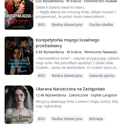
620
Wyświetlenia
·
W trakcie
·
chinemerem osakwe
Moim nowym szefem...
Oddech Dylana owiał mi twarz.
A teraz także moim więziennym strażnikiem.
— Nigdy więcej nie zmuszaj mnie, żebym musiał ci
przypominać, że jesteś moim zwierzakiem!
Timofey Viktorov nie ma żadnych skrupułów, by
szantażem zmusić mnie do swojego układu.
BXG
Biedna dziewczyna
Gorzko-słodkie
— Puść mnie… — wychrypiałam, kiedy jego dłoń
Mieszkaj w mojej rezydencji......
jeszcze mocniej przycisnęła mi gardło.
Korepetytorka mojego licealnego
Życie Reet już się rozpada.
prześladowcy
6.6k
Wyświetlenia
·
W trakcie
·
Mmesoma Nwawulu
Gdy traci dom, jej ojciec trafia do więzienia, a Dylan
Carter — szkolny „zły chłopiec” — obiera ją sobie za
– Nienawidzisz mnie? – zapytał, przygryzając zębami
ulubiony cel, Reet przeklina swój los w chwili, gd...
moje ucho. Nie potrafiłam wydobyć z siebie słów.
Czułam… sama nie wiedziałam, co czułam. Jeszcze
minutę temu byłam pewna, że go nienawidzę, ale teraz,
BXG
Biedna dziewczyna
Gwiazda sportu
kiedy był tak blisko, tak blisko, że czułam jego oddech
na swojej skórze, nie byłam już pewna.
Ukarana Narzeczona na Zastępstwo
– Nienawidzisz mnie? – zapytał znowu, a jego głos
zabrzmiał przy moim uchu jak niski pomruk.
12.4k
Wyświetlenia
·
Zakończone
·
Sophie Langston
– Ja… ja...
Wszyscy obwiniają mnie o śmierć mojej siostry. Mój
mąż najbardziej.
Ożenił się ze mną tylko po to, żeby mnie dręczyć —
BXG
Biedna dziewczyna
Bliźnięta
żebym zapłaciła za życie, którego już nigdy nie
przywrócę. Jego nienawiść to mój chleb powszedni,