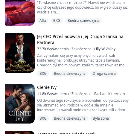
"To właśnie chcesz mi zrobić?" Nawet nie wiedziałam,
czy chcę usłyszeć jego odpowiedź, bo w głębi duszy już
wiedziałam.
Alfa
BXG
Biedna dziewczyna
"Tak." Lincoln nawet się nie zawahał. Jego ręka
przesunęła się w górę, by objąć moją wzgórkę. "Od
momentu, gdy cię po raz pierwszy zobaczyłem, aż do
tej chwili, chcę cię wypełnić. Rozciągnąć cię i zamknąć
Jej CEO Prześladowca i Jej Druga Szansa na
się tak głęboko w twojej cipce, że będziesz krzyczeć, bo
Partnera
nie będziesz wied...
72.7k
Wyświetlenia
·
Zakończone
·
Lilly W Valley
Zatrzymałam się przy uchylonych drzwiach sali
konferencyjnej, próbując utrzymać tacę z kawami.
Creedon był moim nowym szefem, teraz również moim
chłopakiem. Nasłuchiwałam przy drzwiach.
BXG
Biedna dziewczyna
Druga szansa
„Gdzie jest ta twoja dziwka, Creedon? Musi być niezła w
łóżku. Kawa będzie zimna,” narzekał Michael. „Jaki jest
Cienie Ivy
sens trzymać ją przy sobie? Nawet nie jest z twojego
środowiska.”
11.8k
Wyświetlenia
·
Zakończone
·
Rachael Kitterman
Nie z jego środowiska?
Od dwunastego roku życia pracowałem dorywczo, żeby
„Wiesz, ...
się utrzymać. Moi rodzice w ogóle się mną nie
interesowali, uważali mnie za ciężar i wyrzucili z domu.
BXG
Biedna dziewczyna
Była żona
Wtedy pojawił się Chris jak rycerz na białym koniu.
Myślałem, że to miłość od pierwszego wejrzenia. Byłem
tak rozpaczliwie spragniony miłości, że ślepo za nim
podążałem.