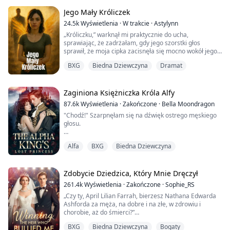
ogień i wywoła chaos wśród więźniów?
Jego Mały Króliczek
Świeżo po ukończeniu liceum i dusząca się w swojej
24.5k
Wyświetlenia
·
W trakcie
·
Astylynn
beznadziejnej rodzinnym mieście, Margot pragnie
„Króliczku,” warknął mi praktycznie do ucha,
ucieczki. Jej lekkomyślna prz...
sprawiając, że zadrżałam, gdy jego szorstki głos
sprawił, że moja cipka zacisnęła się mocno wokół jego
członka, zanim całe moje ciało niemal skurczyło się z
BXG
Biedna Dziewczyna
Dramat
rozkoszy.
„BIAŁY KRÓLIK!” krzyknęłam, gdy każdy mięsień w
moim ciele rozluźnił się jednocześnie, pozostawiając
mnie w drgającym bezładzie, gdy on wbijał się we mnie
Zaginiona Księżniczka Króla Alfy
mocniej, powtarzając w kółko, „Kr...
87.6k
Wyświetlenia
·
Zakończone
·
Bella Moondragon
"Chodź!" Szarpnęłam się na dźwięk ostrego męskiego
głosu.
Strach narastał w moim gardle, gdy zbliżałam się do
Alfa
BXG
Biedna Dziewczyna
tego, co wydawało się natychmiastową śmiercią.
Przełknęłam go i zmusiłam moje drżące nogi do ruchu,
aż znalazłam się sześć stóp od jego biurka.
Zdobycie Dziedzica, Który Mnie Dręczył
Krzesło powoli się obróciło, ukazując mężczyznę z
261.4k
Wyświetlenia
·
Zakończone
·
Sophie_RS
wyrzeźbionymi mięśniami pod czarną koszulą, a jego
„Czy ty, April Lilian Farrah, bierzesz Nathana Edwarda
niebieskie oczy płonęły jak szafiry.
Ashforda za męża, na dobre i na złe, w zdrowiu i
chorobie, aż do śmierci?”
Próbo...
Patrzę w jego przepiękne zielone oczy i moja
BXG
Biedna Dziewczyna
Bogaty
odpowiedź jest natychmiastowa: „Tak.”