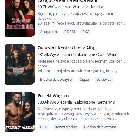
Zastępcza Panna Młoda Mafii
69.7k
Wyświetlenia
·
W trakcie
·
Kendra
Spotykaliśmy się przez miesiąc, a ja zakochałem się w
Będę cię pieprzył, aż zajdziesz w ciążę z moim
nim po uszy. Nie wie...
dzieckiem.
Związał mi ręce i nogi, przywiązując je do czterech
rogów łóżka, a następnie powoli podwinął rękawy
Arogancki
BDSM
BXG
koszuli.
Jego bat przesunął się po mojej cipce.
Poczułam, jak moja cipka robi się mokra, a woda
spływała mi po udach.
Związana Kontraktem z Alfą
Lekko uderzył mnie batem i rozkazał: "Powiedz mi.
931.4k
Wyświetlenia
·
Zakończone
·
CalebWhite
Czego chcesz?"
Moje idealne życie rozpadło się w jednym uderzeniu
serca.
William — mój niesamowicie przystojny, bogaty
Kiedy odkryłam, że mężczyzna, z którym miałam
narzeczony wilkołak, przeznaczony na Deltę — miał być
jednora...
Biedna dziewczyna
Ciąża
Dziewica
mój na zawsze. Po pięciu latach razem, byłam gotowa
stanąć na ślubnym kobiercu i odebrać swoje szczęśliwe
zakończenie.
Zamiast tego, znalazłam go z nią. I ich synem.
Projekt Więzień
Zdradzona, bez pracy i tonąca w rachunkach za
783.6k
Wyświetlenia
·
Zakończone
·
Bethany D
leczenie mojego ojca, osiągnęł...
Najświeższy eksperyment rządu w dziedzinie
resocjalizacji przestępców - wysyłanie tysięcy młodych
kobiet, aby żyły obok najniebezpieczniejszych
mężczyzn trzymanych za kratami...
BXG
Bezwzględny
Biedna dziewczyna
Czy miłość może oswoić nietykalnych? Czy tylko podsyci