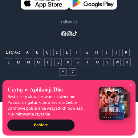
Follow Us
Listy A-Z
:
A
B
C
D
E
F
G
H
I
J
K
L
M
N
O
P
Q
R
S
T
U
V
W
X
Y
Z
Prawa Autorskie
© 2026 NovelaGO
Czytaj w Aplikacji Dla
:
Bestsellery aktualizowane codziennie
Popularne gatunki powieści dla Ciebie
Darmowe pobieranie wszystkich powieści
Nielimitowane czytanie
Pobierz