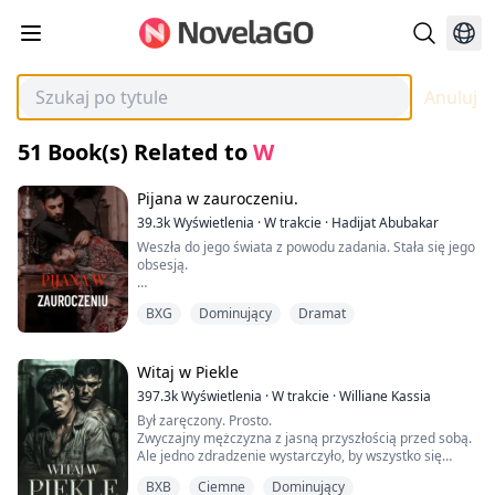
Anuluj
51
Book(s) Related to
W
Pijana w zauroczeniu.
39.3k
Wyświetlenia
·
W trakcie
·
Hadijat Abubakar
Weszła do jego świata z powodu zadania. Stała się jego
obsesją.
Meera była zwyczajną studentką uniwersytetu, cicho
BXG
Dominujący
Dramat
przemierzającą swoje życie klasy średniej. Jej dni
wypełniały wykłady, projekty grupowe i przelotne chwile
radości spędzone z przyjaciółmi. Ale wszystko zmieniło
się w dniu, kiedy wkroczyła do świata A.M Empire na
Witaj w Piekle
potrzeby zadania klasowego.
397.3k
Wyświetlenia
·
W trakcie
·
Williane Kassia
Zadanie było proste: przeprowadzić wywiad z CEO i
Był zaręczony. Prosto.
przeanalizować jego styl przywództwa. Świadoma
Zwyczajny mężczyzna z jasną przyszłością przed sobą.
niesławnej reputacji mafijnego A.M Empire, Meera była
Ale jedno zdradzenie wystarczyło, by wszystko się
pełna obaw. Jej nerwowość była widoczna, gdy dotarła
rozpadło.
do rezydencji. Ku jej zaskoczeniu, Siddhartha, milszy i
BXB
Ciemne
Dominujący
bardziej przystępny brat tajemniczego lidera imperium,