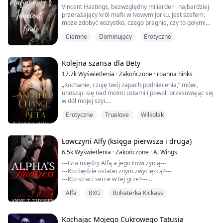
Vincent Hastings, bezwzględny miliarder i najbardziej
„Pozwól mi spróbować jeszcze raz... ustami. Myślę, że
przerażający król mafii w Nowym Jorku. Jest szefem,
mogę...”
może zdobyć wszystko, czego pragnie, czy to gołymi
rękami, czy siłą. Tak jak zmusił Sophie Laurens,
„Cisza!” Jego głos odbi...
Ciemne
Dominujący
Erotyczne
najmłodszą córkę Alberta Laurensa, jednego z
najbogatszych ludzi w Nowym Jorku, który zawarł z
Vincentem umowę, że jedna z jego córek poślubi go.
Chętnie zaoferował swoją najmłodszą, nie zważają...
Kolejna szansa dla Bety
17.7k
Wyświetlenia
·
Zakończone
·
roanna hinks
„Kochanie, czuję twój zapach podniecenia,” mówi,
unosząc się nad moimi ustami i powoli przesuwając się
w dół mojej szyi.
Erotyczne
Truelove
Wilkołak
„Theo, proszę...” mówię, ale wychodzi to jako jęk.
Czuję uśmiech na jego ustach, gdy zatrzymuje się na
mojej szyi.
Łowczyni Alfy (księga pierwsza i druga)
6.5k
Wyświetlenia
·
Zakończone
·
A. Wings
„Wiem, że mnie chcesz, Hayley,” mówi.
---Gra między Alfą a jego Łowczynią---
---Kto będzie ostatecznym zwycięzcą?---
Przesuwa obie ręce na moją talię, jego zapach mnie
---Kto straci serce w tej grze?---
otacza, co sprawia, że drżę.
Alfa
BXG
Bohaterka Kickass
„Wiesz, nigdy mi nie powiedziałaś, dlaczego masz te
Czuję kręgi, które robi na moich biodrach...
numery,” powiedział Rogan. „Czy mają jakieś specjalne
znaczenie?”
„Dostajemy je przydzielone, ale mogłam wybrać swój,”
Kochając Mojego Cukrowego Tatusia