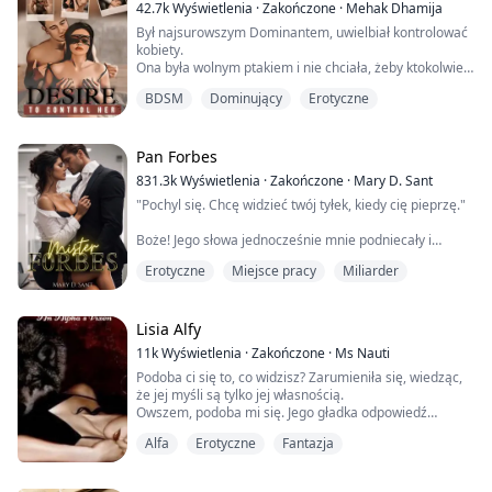
włosów, przyciągając go do siebie.
42.7k
Wyświetlenia
·
Zakończone
·
Mehak Dhamija
Był najsurowszym Dominantem, uwielbiał kontrolować
TO JEST POWIEŚĆ HAREMOWA - CZYTAJ NA WŁASNĄ
kobiety.
ODPOWIEDZIALNOŚĆ...
Ona była wolnym ptakiem i nie chciała, żeby ktokolwiek
ją kontrolował.
*************...
BDSM
Dominujący
Erotyczne
On interesował się BDSM, a ona nienawidziła tego z
całego serca.
Pan Forbes
Szukając wyzwania w uległej, ona była idealnym
831.3k
Wyświetlenia
·
Zakończone
·
Mary D. Sant
wyborem, ale ta dziewczyna nie była gotowa
"Pochyl się. Chcę widzieć twój tyłek, kiedy cię pieprzę."
zaakceptować jego oferty, ponieważ żyła bez żadnych
zasad i ograniczeń. Chciała latać wysoko jak wolny
Boże! Jego słowa jednocześnie mnie podniecały i
ptak, bez...
irytowały. Nawet teraz, nadal jest tym samym draniem,
Erotyczne
Miejsce pracy
Miliarder
aroganckim i władczym jak zawsze, który zawsze
chciał, żeby wszystko było po jego myśli.
"Dlaczego miałabym to zrobić?" zapytałam, czując, jak
Lisia Alfy
moje nogi się uginają.
11k
Wyświetlenia
·
Zakończone
·
Ms Nauti
Podoba ci się to, co widzisz? Zarumieniła się, wiedząc,
"Przepraszam, jeśli dałem ci do zrozumienia, że masz
że jej myśli są tylko jej własnością.
jakikolwiek wybór,...
Owszem, podoba mi się. Jego gładka odpowiedź
odbijała się echem w jej zamglonych alkoholem
Alfa
Erotyczne
Fantazja
myślach.
Zaledwie na kilka sekund spotkała wzrok tego gorącego