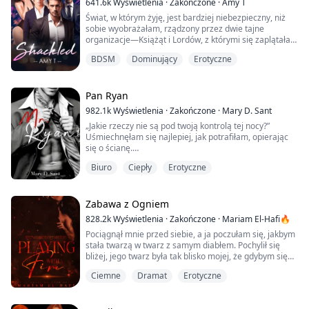
641.6k
Wyświetlenia
·
Zakończone
·
Amy T
swoje życie, Isabelle nie zna niczego o świecie.
Świat, w którym żyję, jest bardziej niebezpieczny, niż
Uciekając przed swoimi złośliwymi oprawcami, trafia ...
sobie wyobrażałam, rządzony przez dwie tajne
organizacje—Książąt i Lordów, z którymi się zaplątałam
—ale nie tak niebezpieczny jak zdradliwy mężczyzna,
BDSM
Dominujący
Erotyczne
którego mój ojciec, Książę Veross City, nalega, żebym
poślubiła. Uciekłam, zanim zdążył wbić we mnie swoje
pazury. Zmuszona jestem błagać o pomoc mojego
dawnego najlepszego przyjaciela—Alekosa. ...
Pan Ryan
982.1k
Wyświetlenia
·
Zakończone
·
Mary D. Sant
„Jakie rzeczy nie są pod twoją kontrolą tej nocy?”
Uśmiechnęłam się najlepiej, jak potrafiłam, opierając
się o ścianę.
Podszedł bliżej z mrocznym i głodnym wyrazem twarzy,
Biuro
Ciepły
Erotyczne
tak blisko,
jego ręce sięgnęły mojej twarzy, a on przycisnął swoje
ciało do mojego.
Jego usta pochłonęły moje z zapałem, trochę
Zabawa z Ogniem
niegrzecznie.
828.2k
Wyświetlenia
·
Zakończone
·
Mariam El-Hafi🔥
Jego język odebrał mi dech.
Pociągnął mnie przed siebie, a ja poczułam się, jakbym
„Jeśli nie pójdziesz ze mną, przelecę cię tutaj.”
stała twarzą w twarz z samym diabłem. Pochylił się
Szepnął....
bliżej, jego twarz była tak blisko mojej, że gdybym się
poruszyła, zderzylibyśmy się głowami. Przełknęłam
Ciemne
Dramat
Erotyczne
ślinę, patrząc na niego szeroko otwartymi oczami,
przerażona tym, co może zrobić.