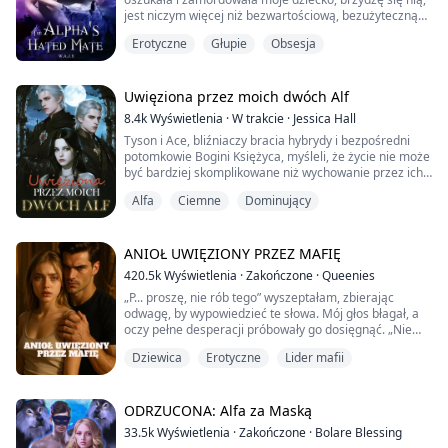
jest niczym więcej niż bezwartościową, bezużyteczną
kłamczuchą. Byłem dla niej taki dobry, a ona tak mi się
Erotyczne
Głupie
Obsesja
odwdzięcza? Kochałem ją, zmieniłem się dla niej.
Znosiłem jej irytujące i żenujące zachowanie, ale wiesz
co, zabierz ją z powrotem do Ryana, jeśli musisz,
jestem pewien, że był tak ulż...
Uwięziona przez moich dwóch Alf
8.4k
Wyświetlenia
·
W trakcie
·
Jessica Hall
Tyson i Ace, bliźniaczy bracia hybrydy i bezpośredni
potomkowie Bogini Księżyca, myśleli, że życie nie może
być bardziej skomplikowane niż wychowanie przez ich
starszego brata, Króla Alfy. Ale kiedy Ryker znalazł
Alfa
Ciemne
Dominujący
swoją drugą szansę na partnerkę, dowiadują się, że
ona ma zaginioną córkę. Bliźniacy pomagają ją
odnaleźć i przyprowadzić do domu. Tylko wtedy, gdy to
robią, nie mogą powstrzymać się od u...
ANIOŁ UWIĘZIONY PRZEZ MAFIĘ
420.5k
Wyświetlenia
·
Zakończone
·
Queenies
„P... proszę, nie rób tego” wyszeptałam, zbierając
odwagę, by wypowiedzieć te słowa. Mój głos błagał, a
oczy pełne desperacji próbowały go dosięgnąć. „Nie
mogę już dłużej czekać. Nie wiesz, jak bardzo cię
Dziewica
Erotyczne
Lider mafii
pragnę, nawet twoje łzy mnie podniecają”. Jego twarz
zbliżyła się do mojej. Czułam ciepły oddech na swojej
twarzy, a jego słowa przeszywały mnie dreszczem.
ODRZUCONA: Alfa za Maską
☆☆☆
33.5k
Wyświetlenia
·
Zakończone
·
Bolare Blessing