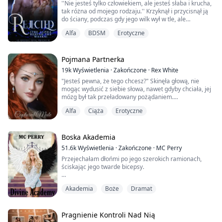
''Nie jesteś tylko człowiekiem, ale jesteś słaba i krucha,
Gdy niebezpieczny porywacz zwróci...
tak różna od mojego rodzaju.'' Krzyknął i przycisnął ją
do ściany, podczas gdy jego wilk wył w tle, ale
całkowicie go zignorował i wpatrywał się prosto w jej
Alfa
BDSM
Erotyczne
oczy, które wyrażały strach i ból.
''Nigdy cię nie zaakceptuję jako mojej partnerki, nie
dlatego, że jesteś człowiekiem, ale dlatego, że zupełnie
nie jesteś w moim typie, a kocham kog...
Pojmana Partnerka
19k
Wyświetlenia
·
Zakończone
·
Rex White
"Jesteś pewna, że tego chcesz?" Skinęła głową, nie
mogąc wydusić z siebie słowa, nawet gdyby chciała, jej
mózg był tak przeładowany pożądaniem.
Alfa
Ciąża
Erotyczne
Mój mózg też musi źle funkcjonować, nie mogę
uwierzyć, że łamię wszystkie zasady, biorąc ją teraz,
przed grami. Wzięcie jej w ten sposób mogłoby
skutkować moim własnym chłostaniem lub gorzej.
Boska Akademia
Znałem zasady, ale każda kara byłaby warta tego, by ją
51.6k
Wyświetlenia
·
Zakończone
·
MC Perry
mieć.
Przejechałam dłońmi po jego szerokich ramionach,
ściskając jego twarde bicepsy.
"...
"Podoba ci się, co widzisz, Księżniczko?" zapytał
Akademia
Boże
Dramat
Aphelion z zarozumiałym uśmiechem na twarzy.
"Po prostu zamknij się i pocałuj mnie." odpowiedziałam,
unosząc ręce z jego ramion i oplatając je wokół jego
Pragnienie Kontroli Nad Nią