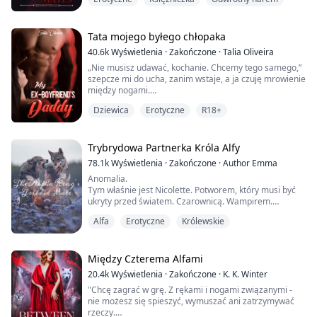
Xavier przesunęła ręce do jego gardła i zaśmiała się.
"Nie ukrywaj tego, bestii w tobie. Chcę, żebyś ją na
mnie uwolnił. Chcę, żebyś... zdominował mnie... i moje
ciało."
Tata mojego byłego chłopaka
40.6k
Wyświetlenia
·
Zakończone
·
Talia Oliveira
Sebastian położył zimną i miękką dłoń na jej policzku,
„Nie musisz udawać, kochanie. Chcemy tego samego,”
zanim zło...
szepcze mi do ucha, zanim wstaje, a ja czuję mrowienie
między nogami.
Dziewica
Erotyczne
R18+
„Jesteś bardzo pewny siebie, Kauer.” Podążam za nim i
staję przed nim, żeby nie zauważył, jak bardzo na mnie
działa. „Ledwo mnie znasz. Skąd możesz wiedzieć,
czego chcę?”
Trybrydowa Partnerka Króla Alfy
78.1k
Wyświetlenia
·
Zakończone
·
Author Emma
„Wiem, Hana, bo odkąd mnie zobaczyłaś, nie przestałaś
Anomalia.
zaciskać ud,” szepcze prawie niesłyszalnie, jego kla...
Tym właśnie jest Nicolette. Potworem, który musi być
ukryty przed światem. Czarownicą. Wampirem.
Wilkołakiem. Wszystko w jednej osobie. Taka moc w tak
Alfa
Erotyczne
Królewskie
małej formie.
Nicolette nigdy nie myślała, że ma szansę na partnera.
Jej wilk nie dręczył jej tym przez 683 lata i ona sama
nigdy nie szukała. Ukrywa się. Nigdy nie chce być
Między Czterema Alfami
znaleziona.
20.4k
Wyświetlenia
·
Zakończone
·
K. K. Winter
"Chcę zagrać w grę. Z rękami i nogami związanymi -
Prawdziwy Potwór.
nie możesz się spieszyć, wymuszać ani zatrzymywać
Potężny Alfa Król. Malcom.
rzeczy.
Ni...