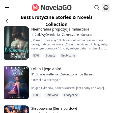
Best Erotyczne Stories & Novels
Collection
Niemoralna propozycja miliardera
112.5k
Wyświetlenia
·
Zakończone
·
Sunscar
„Mam propozycję.” Nicholas delikatnie głaskał moją
skórę, patrząc na mnie. „Chcę mieć dzieci. I chcę, żebyś
mi w tym pomogła.” Chciał, żebym dała mu dziecko! „W
zamian dam ci wszystko, czego tylko zapragniesz.”
BXG
Bogaty
Erotyczne
Osierocona i bez miejsca, które mogłaby nazwać
domem, Willow miała tylko jedną szansę na szczęście –
Lykan i jego Anioł
pójść na studia. Kiedy jej stypendium przepadło, mogła
31.5k
Wyświetlenia
·
Zakończone
·
Liz Barnet
tylko skontaktować si...
•Treści dla dorosłych•
Książę Lykanów, Kaden Moretti, jest znany ze swojej
bezwzględności i okrucieństwa, ale to się zmienia
BXG
Dziewica
Erotyczne
pewnego dnia, gdy znajduje ranną anielicę w lesie -
Isabelle Morgan, która rzekomo jest jego
przeznaczoną partnerką.
Skrępowana (Seria Lordów)
Przetrzymywana i odizolowana od cywilizacji przez całe