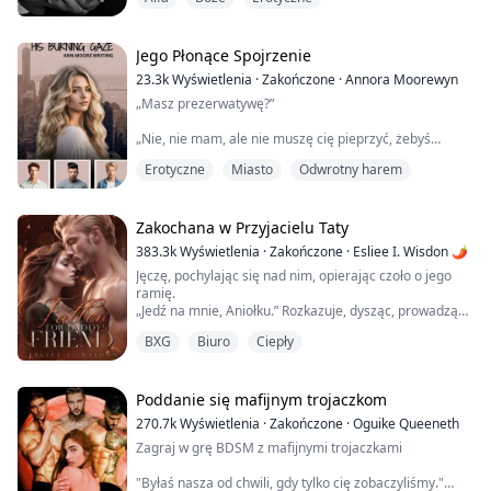
w tył po podłodze.
„Nie zrobiłem tego” zakaszlałem, łapiąc powietrze.
Czułem, jakby moja klatka piersiowa się zapadła.
Myślałem, że zaraz zwymiotuję, gdy Hank złapał mnie
Jego Płonące Spojrzenie
za włosy i podniósł moją głowę. TRZASK. To było jakby
23.3k
Wyświetlenia
·
Zakończone
·
Annora Moorewyn
moje oko eksplodowało wewnątrz czaszki,...
„Masz prezerwatywę?”
„Nie, nie mam, ale nie muszę cię pieprzyć, żebyś
doszła.”
Erotyczne
Miasto
Odwrotny harem
Moje plecy przyciśnięte do jego klatki piersiowej, jedna
ręka obejmująca moją talię i masująca pierś, a druga
wędrująca do mojej szyi.
Zakochana w Przyjacielu Taty
383.3k
Wyświetlenia
·
Zakończone
·
Esliee I. Wisdon 🌶
„Spróbuj nie wydawać żadnych dźwięków”, wsunął rękę
Jęczę, pochylając się nad nim, opierając czoło o jego
pod gumkę moich legginsów.
ramię.
„Jedź na mnie, Aniołku.” Rozkazuje, dysząc, prowadząc
Leah ma 25 lat i została adoptowana. Po rozwodzie
moje biodra.
uwikłała się w relacje z trzema różnymi mężczyznami.
BXG
Biuro
Ciepły
„Włóż go we mnie, proszę…” Błagam, gryząc jego
...
ramię, próbując kontrolować przyjemne uczucie, które
przejmuje moje ciało intensywniej niż jakikolwiek
orgazm, który przeżyłam sama. On tylko ociera się o
Poddanie się mafijnym trojaczkom
mnie, a to uczucie jest lepsze niż cokolwiek, co mogłam
270.7k
Wyświetlenia
·
Zakończone
·
Oguike Queeneth
sobie zapewnić...
Zagraj w grę BDSM z mafijnymi trojaczkami
"Byłaś nasza od chwili, gdy tylko cię zobaczyliśmy."