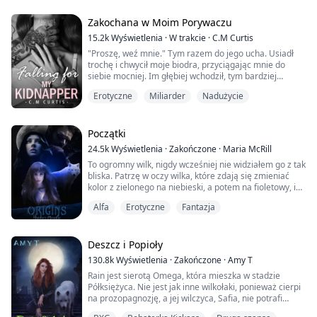
„N-nie możemy, Boston.”
Zakochana w Moim Porywaczu
Jego język szuka dostępu, a jego ręce wędrują od mojej
15.2k
Wyświetlenia
·
W trakcie
·
C.M Curtis
talii do dolnej części pleców, przyciągając moje ciało
"Proszę, weź mnie." Tym razem do jego ucha. Usiadł
bliżej do siebie....
trochę i chwycił moje biodra, przyciągając mnie do
siebie mocniej. Im głębiej wchodził, tym bardziej
traciłam kontrolę. Czułam, że się powstrzymuje. Może
Erotyczne
Miliarder
Nadużycie
bał się, że mnie skrzywdzi. Siniaki, przez to, co wie o
mojej przeszłości, myśli, że musi traktować mnie
jakbym była krucha. Spojrzałam prosto w jego oczy.
"Mogę to znieść, proszę, chcę, żebyś mn...
Początki
24.5k
Wyświetlenia
·
Zakończone
·
Maria McRill
To ogromny wilk, nigdy wcześniej nie widziałem go z tak
bliska. Patrzę w oczy wilka, które zdają się zmieniać
kolor z zielonego na niebieski, a potem na fioletowy, i
oddycham ciężko. Czy on mnie zabije? Myśląc o tym,
Alfa
Erotyczne
Fantazja
naprawdę mnie to nie obchodzi. Prawie mam nadzieję,
że wilk zrobi mi tę przysługę.
"Obiecaj mi, że przeżyjesz" - znowu spoglądam na
bestię.
Deszcz i Popioły
"Zmusisz mnie, żebym dotrzymał słowa, prawd...
130.8k
Wyświetlenia
·
Zakończone
·
Amy T
Rain jest sierotą Omega, która mieszka w stadzie
Półksiężyca. Nie jest jak inne wilkołaki, ponieważ cierpi
na prozopagnozję, a jej wilczyca, Safia, nie potrafi
mówić. Jej stado uważa, że Rain jest przeklęta przez