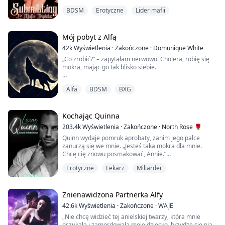
BDSM
Erotyczne
Lider mafii
"Nie wiem, ile czasu ci zajmie, zanim zrozumiesz, że
należysz do nas." Jeden z trojaczków powiedział,
szarpiąc moją głowę do tyłu, by spotkać się z jego
intensywnym spojrzeniem.
Mój pobyt z Alfą
42k
Wyświetlenia
·
Zakończone
·
Domunique White
"Jesteś nasza do pieprzenia, nasza do kochania, nasza
„Co zrobić?” – zapytałam nerwowo. Cholera, robię się
do roszczenia i u...
mokra, mając go tak blisko siebie.
Uśmiechnął się złośliwie i powiedział: „Polizać cię od
Alfa
BDSM
BXG
góry do dołu”.
Zanim zdążyłam odpowiedzieć, podniósł mnie, posadził
na blacie, wcisnął się między moje nogi i zaczął mnie
Kochając Quinna
całować i lizać.
203.4k
Wyświetlenia
·
Zakończone
·
North Rose 🌹
Quinn wydaje pomruk aprobaty, zanim jego palce
Jego język dotarł do mojej szyi, a ja zadrżałam. Byłam
zanurzą się we mnie. „Jesteś taka mokra dla mnie.
jeszcze bardziej mokra niż wcześniej.
Chcę cię znowu posmakować, Annie.”
Moje ciało robiło się...
Erotyczne
Lekarz
Miliarder
Zanim zdążę zrozumieć, co zamierza zrobić, Quinn
klęka, zarzuca moje nogi na swoje ramiona, a potem
przywiera ustami do mojego centrum. Jęczę głośno,
gdy zaczyna pracować nad moim łechtaczką. Wsuwa
Znienawidzona Partnerka Alfy
dwa palce głęboko we mnie.
42.6k
Wyświetlenia
·
Zakończone
·
WAJE
„Nie chcę widzieć tej anielskiej twarzy, która mnie
Jedną ręką chwytam się biurka, a drugą za...
oszukała i zamordowała moje dziecko, brzydzę się nią,