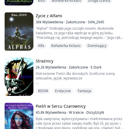
BXG
Bohaterka Kickass
Druga szansa
Boginię Księżyca, ponieważ jest jedyną ocalałą z
pożaru, który spalił dom, w którym była, i zabił jej
rodziców.
Życie z Alfami
Kiedy Rain kończy osiemnaście lat i znajduje swoją
36k
Wyświetlenia
·
Zakończone
·
SAN_2045
bratnią duszę, myśli, ż...
"Alpha!" Dotknęła jego szczęki nosem, doskonale
świadoma, że jego ręka wędruje w górę jej boku.
"Potrzebuję cię, potrzebuję twojego węzła..." Jego ręka
była taka szorstka, taka duża, a sposób, w jaki
Alfa
Bohaterka Kickass
Dominujący
przesuwała się po jej skórze, sprawiał, że omega
pulsowała wszędzie.
"Nikt nigdy nie dotykał cię w ten sposób, omega? Jesteś
taka wrażliwa."
Strażnicy
"Nie, próbowali... ale nie... pozwoliłam im." Jęknęła,
26.2k
Wyświetlenia
·
Zakończone
·
E.Dark
odch...
Ostrzeżenie Treści dla dorosłych: Graficzne sceny
seksualne, język, wyzwalacze
Nowe miejsce, nowe życie, wszystko nowe...
BDSM
Erotyczne
Fantazja
Elicia Dewalt, sierota z Teksasu, bez żadnych więzi. Jej
"życie marzeń" zaczyna szybko się wykolejać przez
dziwne zdarzenia, które zawsze wydają się prowadzić
do czterech przystojniaków w klubie, w którym spędziła
Pieśń w Sercu Czarownicy
swoją pierwszą noc w Londynie.
45.8k
Wyświetlenia
·
W trakcie
·
DizzyIzzyN
Była uwięziona, wykorzystywana i maltretowana przez
Co się stanie, gdy jej całe i...
całe życie przez sabat swojej matki. Byli źli, jej ojciec i
członkowie jego klanu, podobnie jak ona, również byli tu