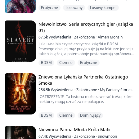
uwięzieni. Moja matka zdecydowała, gdy byłam młoda,
Erotyczne
Losowany
Losowy kumpel
że moja hybrydowa natura powinna być użyteczna do
czegoś więcej niż tylko do okazjonalnego wzmacniania
jej i zaklęć jej sabatu. Umieścili mnie w swojej
bibliotece, pełnej magii, i...
Niewolnictwo: Seria erotycznych gier (Książka
01)
67.5k
Wyświetlenia
·
Zakończone
·
Aimen Mohsin
Julia uwielbia czytać erotyczne książki o BDSM.
Pewnego dnia jej mąż przyłapuje ją na lekturze jednej z
takich książek, a potem oboje postanawiają spróbować
zabaw erotycznych, w których Julia odgrywa rolę
BDSM
Ciemne
Erotyczne
niewolnicy. Julia czerpie ogromną przyjemność z tych
miłosnych gier z mężem. Ale czy te zabawy wpłyną na
ich małżeństwo? Przekonajmy się, jak to wszystko się
Zniewolona Lykańska Partnerka Ostatniego
zaczęło i jak się rozwija!
Smoka
To jest pi...
256.5k
Wyświetlenia
·
Zakończone
·
My Fantasy Stories
-OSTRZEŻENIE- Ta historia może zawierać treści, które
niektórzy mogą uznać za niepokojące.
„Jeśli nie potrafisz mnie zadowolić ustami, będziesz
BDSM
Ciemne
Dominujący
musiała zrobić to w inny sposób.”
Zerwał z niej cienkie ubranie i rzucił podarte kawałki na
Niewinna Panna Młoda Króla Mafii
bok. Visenya wpadła w panikę, gdy zrozumiała, co
dokładnie miał na myśli.
67.4k
Wyświetlenia
·
Zakończone
·
Snowmoon