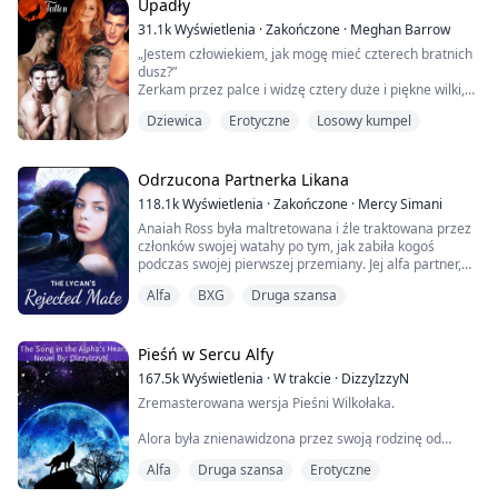
„Wkrótce sobie porozmawiamy, dobrze?” Nie mogłam
Upadły
mówić, tylko wpatrywałam się w niego szeroko
31.1k
Wyświetlenia
·
Zakończone
·
Meghan Barrow
otwartymi o...
„Jestem człowiekiem, jak mogę mieć czterech bratnich
dusz?”
Zerkam przez palce i widzę cztery duże i piękne wilki,
które na mnie patrzą. Jeden ma świecące czerwone
Dziewica
Erotyczne
Losowy kumpel
oczy, to pewnie Colton, drugi żółte, to pewnie Joel, a
dwa mają świecące niebieskie oczy, to muszą być
bliźniacy. „O mój Boże… to niesamowite!”
Odrzucona Partnerka Likana
Colton schodzi na cztery łapy i powoli zbliża się z
118.1k
Wyświetlenia
·
Zakończone
·
Mercy Simani
uszami przyciśniętymi do tyłu. Wyciągam...
Anaiah Ross była maltretowana i źle traktowana przez
członków swojej watahy po tym, jak zabiła kogoś
podczas swojej pierwszej przemiany. Jej alfa partner,
Amos, odrzucił ją i wrzucił do lochu, co sprawiło, że jej
Alfa
BXG
Druga szansa
serce rozpadło się na kawałki. Później zaakceptowała
jego odrzucenie, a w swoje osiemnaste urodziny
znalazła drugą szansę na miłość z nikim innym jak
potężnym, niebezpiecznym królem likan...
Pieśń w Sercu Alfy
167.5k
Wyświetlenia
·
W trakcie
·
DizzyIzzyN
Zremasterowana wersja Pieśni Wilkołaka.
Alora była znienawidzona przez swoją rodzinę od
urodzenia. Ulubioną rozrywką jej rodziny było
Alfa
Druga szansa
Erotyczne
torturowanie jej.