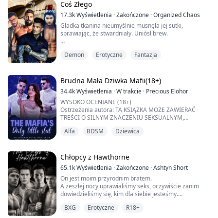
nieznajomego w klubie, a już wiedziała, że za pięć dni
Coś Złego
zostanie przez niego zdobyta! Niegrzeczna lisica Myra
17.3k
Wyświetlenia
·
Zakończone
·
Organized Chaos
spotyka dominującego Alfa Króla Sloana...
Gładka tkanina nieumyślnie musnęła jej sutki,
sprawiając, że stwardniały. Uniósł brew.
„Cóż, to nie wyszło. Próbowałem ubrać cię w coś mniej
Demon
Erotyczne
Fantazja
rozpraszającego, ale twoje ciało nie chce
współpracować.” Szybko zakryła piersi, jej policzki
zarumieniły się.
Brudna Mała Dziwka Mafii(18+)
„C-czego chcesz?” – powiedziała, starając się brzmieć
34.4k
Wyświetlenia
·
W trakcie
·
Precious Elohor
gniewnie.
WYSOKO OCENIANE (18+)
Ostrzeżenia autora: TA KSIĄŻKA MOŻE ZAWIERAĆ
„Nie… chyba nie jesteś, może dlatego wybrali cię na
TREŚCI O SILNYM ZNACZENIU SEKSUALNYM,
moją żonę.”
PRZEMOC, NIELEGALNE DZIAŁANIA I ŚMIERĆ.
Alfa
BDSM
Dziewica
JEŚLI NIE MOŻESZ ZNIEŚĆ KTÓREJKOLWIEK Z
WYMIENIONYCH POWYŻEJ RZECZY, UPRZEJMIE
Alaric, znan...
PROSZĘ PRZEJŚĆ DALEJ, PONIEWAŻ TO NIE JEST DLA
SŁABYCH.
Chłopcy z Hawthorne
65.1k
Wyświetlenia
·
Zakończone
·
Ashtyn Short
"Są zasady wiążące ten kontrakt, Isabella", powiedział
On jest moim przyrodnim bratem.
Leonardo, patrząc mi głęboko w oczy.
A zeszłej nocy uprawialiśmy seks, oczywiście zanim
Przeszedł mnie dr...
dowiedzieliśmy się, kim dla siebie jesteśmy.
Teraz nie wiem, czy powinniśmy zachować to, co się
BXG
Erotyczne
R18+
między nami wydarzyło, w tajemnicy, ukrywając nasze
uczucia, czy...?