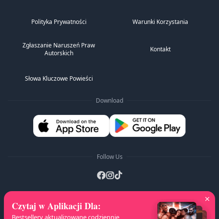
Polityka Prywatności
Warunki Korzystania
Zgłaszanie Naruszeń Praw
Kontakt
Autorskich
Słowa Kluczowe Powieści
Download
Follow Us
Czytaj w Aplikacji Dla
:
Listy A-Z
:
A
B
C
D
E
F
G
H
I
J
K
Bestsellery aktualizowane codziennie