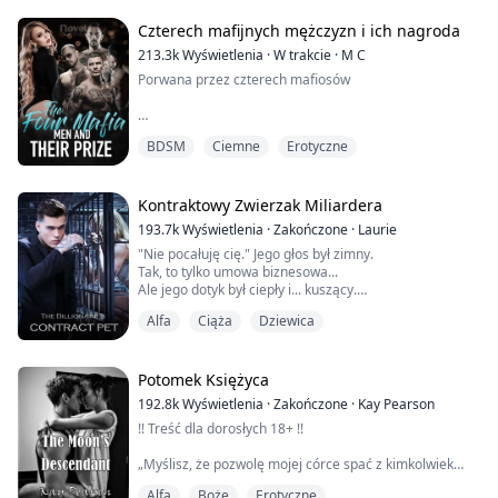
Po ukończeniu osiemnastu lat zostaje odrzucona przez
swojego partnera, który okazuje się być chłopakiem jej
Czterech mafijnych mężczyzn i ich nagroda
starszej siostry.
213.3k
Wyświetlenia
·
W trakcie
·
M C
Porwana przez czterech mafiosów
Zrywając łańcuchy, które wiązały jej moce, Alora
uwalnia się od rodziny, która jej nienawidzi, i otrzymuje
nową r...
„Oddaj pocałunek” mamrocze, a ja czuję szorstkie ręce
BDSM
Ciemne
Erotyczne
na całym ciele, które mocno mnie ściskają, ostrzegając,
żebym ich nie wkurzała bardziej. Więc się poddaję.
Zaczynam poruszać ustami i lekko otwieram wargi.
Jason nie traci czasu, pochłaniając każdy centymetr
Kontraktowy Zwierzak Miliardera
moich ust swoim językiem. Nasze wargi tańczą tango,
193.7k
Wyświetlenia
·
Zakończone
·
Laurie
jego dominacja wygrywa wyścig.
"Nie pocałuję cię." Jego głos był zimny.
...
Tak, to tylko umowa biznesowa...
Ale jego dotyk był ciepły i... kuszący.
"Jesteś dziewicą?" nagle spojrzał na mnie...
Alfa
Ciąża
Dziewica
Emma Wells, studentka, która zaraz miała ukończyć
studia. Była maltretowana i torturowana przez swoją
Potomek Księżyca
macochę Jane i przyrodnią siostrę Annę. Jedyną
192.8k
Wyświetlenia
·
Zakończone
·
Kay Pearson
nadzieją w jej życiu był jej chłopak Matthew David, który
!! Treść dla dorosłych 18+ !!
obiecał uczynić ją najszczęś...
„Myślisz, że pozwolę mojej córce spać z kimkolwiek
zechce?” wypluł. Kopnął mnie w żebra, a ja poleciałem
Alfa
Boże
Erotyczne