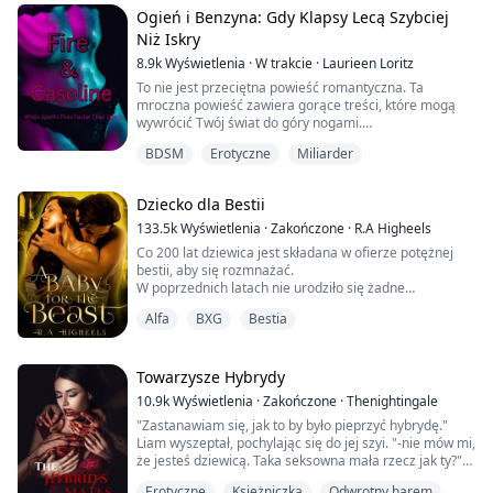
niebezpieczeństwem.
Ogień i Benzyna: Gdy Klapsy Lecą Szybciej
"Nie, to niemożliwe......
Niż Iskry
8.9k
Wyświetlenia
·
W trakcie
·
Laurieen Loritz
To nie jest przeciętna powieść romantyczna. Ta
mroczna powieść zawiera gorące treści, które mogą
wywrócić Twój świat do góry nogami.
BDSM
Erotyczne
Miliarder
Jedną z Twoich największych fantazji nie powinno być
pragnienie, aby Twój szef pochylał Cię nad swoim
biurkiem.
Dziecko dla Bestii
133.5k
Wyświetlenia
·
Zakończone
·
R.A Higheels
Nigdy nie pozwól, aby Twój szef wprowadził Cię w
Co 200 lat dziewica jest składana w ofierze potężnej
ciemność, odkrywając przed Tobą zupełnie nowy świat,
bestii, aby się rozmnażać.
o którym nie miałaś pojęcia.
W poprzednich latach nie urodziło się żadne
potomstwo. Wiadomo, że tylko partnerka bestii może
Alfa
BXG
Bestia
dać mu potomka.
Nigdy nie pozwó...
Społeczność zawsze wybiera wyklętą dziewicę, z
powodu skomplikowanego strachu przed bestią.
Jestem Ava Goodchild, jedną z wybranych dziewic.
Towarzysze Hybrydy
10.9k
Wyświetlenia
·
Zakończone
·
Thenightingale
{KSIĘGA 1 z serii Dystopia}
"Zastanawiam się, jak to by było pieprzyć hybrydę."
Liam wyszeptał, pochylając się do jej szyi. "-nie mów mi,
że jesteś dziewicą. Taka seksowna mała rzecz jak ty?"
Erotyczne
Księżniczka
Odwrotny harem