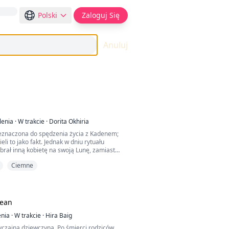
Polski
Zaloguj Się
Anuluj
lenia
·
W trakcie
·
Dorita Okhiria
zeznaczona do spędzenia życia z Kadenem;
eli to jako fakt. Jednak w dniu rytuału
brał inną kobietę na swoją Lunę, zamiast
czonej partnerki.
Ciemne
rzucona i upokorzona, Lucia postanowiła
m polegał na tym, że mimo iż jej nie chciał,
jej odejścia. Twierdził, że wolałby umrzeć,
ak odchodzi.
cean
czyzna, który pojawił się w jej życiu, stał się
enia
·
W trakcie
·
Hira Baig
z drugiej szansy. Czy będzie wystarczająco
yczajną dziewczyną. Po śmierci rodziców