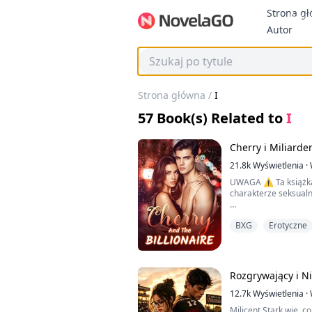
Strona g
Bonu
Autor
Strona główna
/
I
57
Book(s) Related to
I
Cherry i Miliarde
21.8k
Wyświetlenia
·
UWAGA ⚠️ Ta książka
charakterze seksualn
Cherry to młoda, odn
BXG
Erotyczne
pracuje jako striptize
bogatego Nigeryjczy
Zatrudnia ją jako sw
służbowej, a niedług
seksualnie przyciąga
Rozgrywający i N
Zasadą Cherry jest n
klientami, ale enigm
12.7k
Wyświetlenia
·
jego doświadczenie w
Milicent Stark wie, c