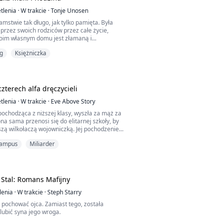
órego miała poślubić!
ści nawet Amaya Peterson nie rozumiała,
tlenia
·
W trakcie
·
Tonje Unosen
aby poślubić mężczyznę, który zamierza ją
łamstwie tak długo, jak tylko pamięta. Była
zeddzień ślubu? Dlaczego poślubić
przez swoich rodziców przez całe życie,
ry nie kochał jej wystarczająco i nie potrafił
oim własnym domu jest złamaną i
wolić?
ziewczyną. Poza tymi czterema ścianami
go wyjścia, jak tylko pchnąć się w całkowicie
g
Księżniczka
ą, z którą trzeba się liczyć! Nie boi się robić
znaczenie!
 żeby przetrwać!
 czterech alfa dręczycieli
tlenia
·
W trakcie
·
Eve Above Story
pochodząca z niższej klasy, wyszła za mąż za
ona sama przenosi się do elitarnej szkoły, by
szą wilkołaczą wojowniczką. Jej pochodzenie
, że staje się cierniem w oku czterech braci
ampus
Miliarder
kołą. Muszą zabrać do szkoły małą
tóra ma mniej niż rok. Ale dziewczynka
ystkim... oprócz Chloe. Więc Chloe, świeżo
zmuszona zostać nianią dziewczynki i
 akademiku prześladowców?
 Stal: Romans Mafijny
lenia
·
W trakcie
·
Steph Starry
 pochować ojca. Zamiast tego, została
ubić syna jego wroga.