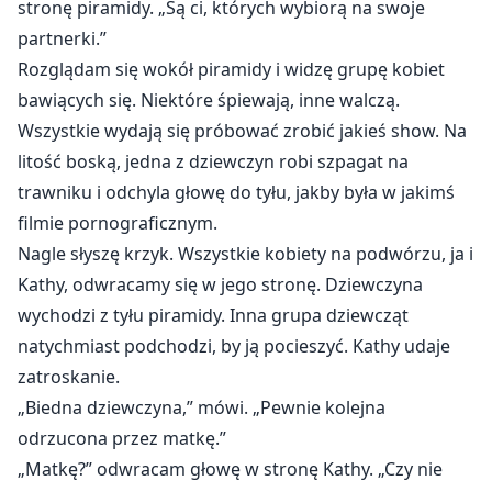
stronę piramidy. „Są ci, których wybiorą na swoje
partnerki.”
Rozglądam się wokół piramidy i widzę grupę kobiet
bawiących się. Niektóre śpiewają, inne walczą.
Wszystkie wydają się próbować zrobić jakieś show. Na
litość boską, jedna z dziewczyn robi szpagat na
trawniku i odchyla głowę do tyłu, jakby była w jakimś
filmie pornograficznym.
Nagle słyszę krzyk. Wszystkie kobiety na podwórzu, ja i
Kathy, odwracamy się w jego stronę. Dziewczyna
wychodzi z tyłu piramidy. Inna grupa dziewcząt
natychmiast podchodzi, by ją pocieszyć. Kathy udaje
zatroskanie.
„Biedna dziewczyna,” mówi. „Pewnie kolejna
odrzucona przez matkę.”
„Matkę?” odwracam głowę w stronę Kathy. „Czy nie