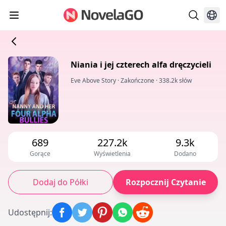
Niania i jej czterech alfa dręczycieli
Eve Above Story
·
Zakończone
·
338.2k słów
689
227.2k
9.3k
Gorące
Wyświetlenia
Dodano
Dodaj do Półki
Rozpocznij Czytanie
Udostępnij
: