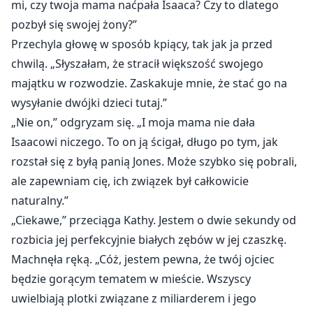
mi, czy twoja mama naćpała Isaaca? Czy to dlatego
pozbył się swojej żony?”
Przechyla głowę w sposób kpiący, tak jak ja przed
chwilą. „Słyszałam, że stracił większość swojego
majątku w rozwodzie. Zaskakuje mnie, że stać go na
wysyłanie dwójki dzieci tutaj.”
„Nie on,” odgryzam się. „I moja mama nie dała
Isaacowi niczego. To on ją ścigał, długo po tym, jak
rozstał się z byłą panią Jones. Może szybko się pobrali,
ale zapewniam cię, ich związek był całkowicie
naturalny.”
„Ciekawe,” przeciąga Kathy. Jestem o dwie sekundy od
rozbicia jej perfekcyjnie białych zębów w jej czaszkę.
Machnęła ręką. „Cóż, jestem pewna, że twój ojciec
będzie gorącym tematem w mieście. Wszyscy
uwielbiają plotki związane z miliarderem i jego