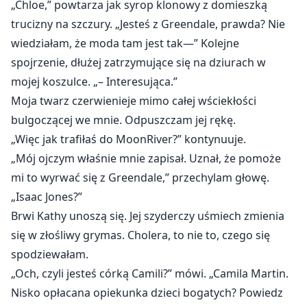
„Chloe,” powtarza jak syrop klonowy z domieszką
trucizny na szczury. „Jesteś z Greendale, prawda? Nie
wiedziałam, że moda tam jest tak—” Kolejne
spojrzenie, dłużej zatrzymujące się na dziurach w
mojej koszulce. „– Interesująca.”
Moja twarz czerwienieje mimo całej wściekłości
bulgoczącej we mnie. Odpuszczam jej rękę.
„Więc jak trafiłaś do MoonRiver?” kontynuuje.
„Mój ojczym właśnie mnie zapisał. Uznał, że pomoże
mi to wyrwać się z Greendale,” przechylam głowę.
„Isaac Jones?”
Brwi Kathy unoszą się. Jej szyderczy uśmiech zmienia
się w złośliwy grymas. Cholera, to nie to, czego się
spodziewałam.
„Och, czyli jesteś córką Camili?” mówi. „Camila Martin.
Nisko opłacana opiekunka dzieci bogatych? Powiedz