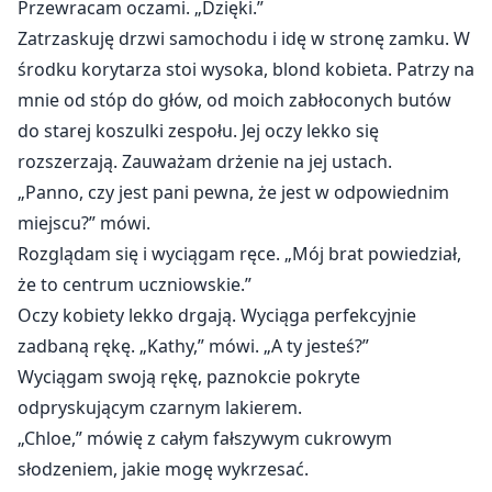
Przewracam oczami. „Dzięki.”
Zatrzaskuję drzwi samochodu i idę w stronę zamku. W
środku korytarza stoi wysoka, blond kobieta. Patrzy na
mnie od stóp do głów, od moich zabłoconych butów
do starej koszulki zespołu. Jej oczy lekko się
rozszerzają. Zauważam drżenie na jej ustach.
„Panno, czy jest pani pewna, że jest w odpowiednim
miejscu?” mówi.
Rozglądam się i wyciągam ręce. „Mój brat powiedział,
że to centrum uczniowskie.”
Oczy kobiety lekko drgają. Wyciąga perfekcyjnie
zadbaną rękę. „Kathy,” mówi. „A ty jesteś?”
Wyciągam swoją rękę, paznokcie pokryte
odpryskującym czarnym lakierem.
„Chloe,” mówię z całym fałszywym cukrowym
słodzeniem, jakie mogę wykrzesać.