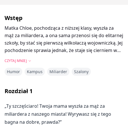
Wstęp
Matka Chloe, pochodząca z niższej klasy, wyszła za
mąż za miliardera, a ona sama przenosi się do elitarnej
szkoły, by stać się pierwszą wilkołaczą wojowniczką. Jej
pochodzenie sprawia jednak, że staje się cierniem w
oku czterech braci rządzących szkołą. Muszą zabrać
CZYTAJ MNIEJ
do szkoły małą dziewczynkę, która ma mniej niż rok.
Humor
Kampus
Miliarder
Szalony
Ale dziewczynka opiera się wszystkim... oprócz Chloe.
Więc Chloe, świeżo dorosła, jest zmuszona zostać
nianią dziewczynki i zamieszkać w akademiku
Rozdział
1
prześladowców?
„Ty szczęściaro! Twoja mama wyszła za mąż za
miliardera z naszego miasta! Wyrywasz się z tego
bagna na dobre, prawda?”