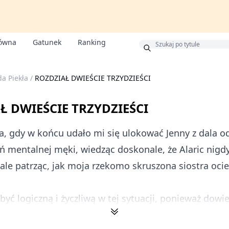
łówna
Gatunek
Ranking
s
a Piekła
/
ROZDZIAŁ DWIEŚCIE TRZYDZIEŚCI
Ł DWIEŚCIE TRZYDZIEŚCI
a, gdy w końcu udało mi się ulokować Jenny z dala 
eń mentalnej męki, wiedząc doskonale, że Alaric nigd
, ale patrząc, jak moja rzekomo skruszona siostra ocie
być logiczną i życzliwą w tej sytuacji, ponieważ dowied