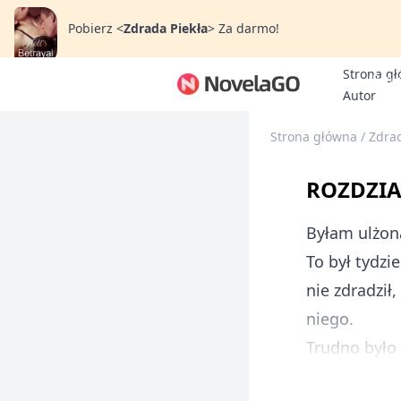
Pobierz
<
Zdrada Piekła
>
Za darmo!
Strona g
Bonu
Autor
Strona główna
/
Zdrad
ROZDZIA
Byłam ulżon
To był tydzi
nie zdradził
niego.
Trudno było 