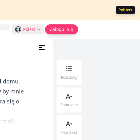
Pobierz
Polski
Zaloguj Się
Rozdziały
od domu.
y by mnie
ra się o
Pomniejsz
zieli...
Powiększ