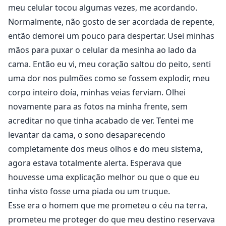
homem elegante.
meu celular tocou algumas vezes, me acordando.
Eu podia ver que a Beta Ava estava sorrindo sem parar,
Normalmente, não gosto de ser acordada de repente,
mas eu simplesmente não conseguia entender o que a
então demorei um pouco para despertar. Usei minhas
fazia rir.
mãos para puxar o celular da mesinha ao lado da
"Por favor, deixe-me convencê-lo pessoalmente."
cama. Então eu vi, meu coração saltou do peito, senti
"Então faça isso. Estou ouvindo," ele disse, colocando
uma dor nos pulmões como se fossem explodir, meu
as mãos no peito.
corpo inteiro doía, minhas veias ferviam. Olhei
"O quê?" Eu não entendi o que ele quis dizer.
novamente para as fotos na minha frente, sem
"Ele é o Rei Alfa, Querida."
acreditar no que tinha acabado de ver. Tentei me
levantar da cama, o sono desaparecendo
Depois que Elisabeth foi destituída de seu título como
completamente dos meus olhos e do meu sistema,
Luna da matilha da lua segura e descobriu que o Alfa e
agora estava totalmente alerta. Esperava que
companheiro que ela conhecia durante toda sua vida
houvesse uma explicação melhor ou que o que eu
adulta engravidou alguém que não era ela, alguém em
quem ela confiava com todo seu ser e por quem
tinha visto fosse uma piada ou um truque.
sacrificou tudo, incluindo seu pai companheiro que ele
Esse era o homem que me prometeu o céu na terra,
rejeitou por ela. Agora desonrada e prestes a ser
prometeu me proteger do que meu destino reservava