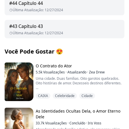
#
44
Capítulo 44
Última Atualização
:
12/27/2024
#
43
Capítulo 43
Última Atualização
:
12/27/2024
Você Pode Gostar
😍
O Contrato do Ator
5.5k
Visualizações
·
Atualizando
·
Zea Drew
Uma cidade. Duas famílias. Oito garotos quebrados.
Oito histórias de amor. Dezesseis destinos diferentes.
Todos ligados ao mesmo destino. E não importa o que
CAIXA
Celebridade
Cidade
aconteça – eles sempre estarão juntos.
Dizem que toda história tem um começo. Talvez o
começo possa ser falso... mas o destino é sempre real.
As Identidades Ocultas Dela, o Amor Eterno
Dele
Eu sou Enrique Blackburn. Um garoto de São Francisco.
33.7k
Visualizações
·
Concluído
·
Iris Voss
Do tipo rico e famoso – um ator, um modelo, um