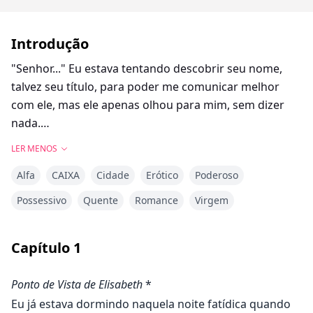
Introdução
"Senhor..." Eu estava tentando descobrir seu nome,
talvez seu título, para poder me comunicar melhor
com ele, mas ele apenas olhou para mim, sem dizer
nada.
"Senhor, eu prometo que não estava desafiando nada.
LER MENOS
Eu só estava perguntando para onde estávamos
Alfa
CAIXA
Cidade
Erótico
Poderoso
sendo levados. Na verdade, eu gostaria de ver o Rei
Alfa agora. Eu posso trabalhar. Posso ser um grande
Possessivo
Quente
Romance
Virgem
trunfo para o seu parque, e como ele é velho, ele
precisaria de mais uma jovem mulher poderosa em
Capítulo
1
sua matilha. Não acho que ele queira me matar depois
de me conhecer, por favor."
Ponto de Vista de Elisabeth
*
"Não acho que o Rei Alfa precise de mais pessoas para
Eu já estava dormindo naquela noite fatídica quando
trabalhar para ele, já temos mãos suficientes," disse o