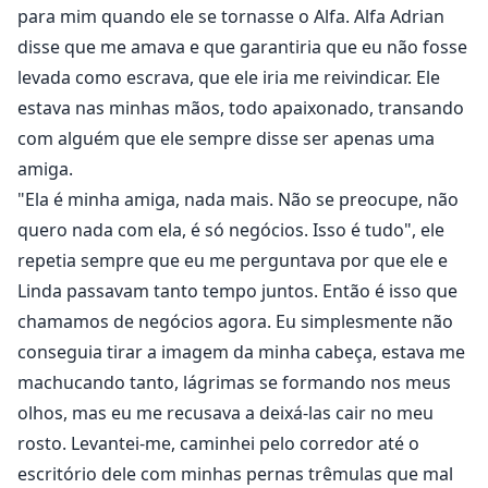
enviada como escrava para o Rei Alfa, que todos
para mim quando ele se tornasse o Alfa. Alfa Adrian
temiam e conheciam como o pior tipo de ditador.
disse que me amava e que garantiria que eu não fosse
Ela tentou escapar para encontrar seu próprio mundo,
levada como escrava, que ele iria me reivindicar. Ele
para se destacar, a única coisa que ela queria fazer era
estava nas minhas mãos, todo apaixonado, transando
se salvar primeiro de ser levada para o Rei Alfa, ela
com alguém que ele sempre disse ser apenas uma
preferia se tornar uma loba solitária do que cair nas
amiga.
mãos do Rei Alfa que a destruiria completamente, mas
"Ela é minha amiga, nada mais. Não se preocupe, não
isso não saiu como planejado. O plano só a colocou
quero nada com ela, é só negócios. Isso é tudo", ele
em mais problemas.
repetia sempre que eu me perguntava por que ele e
O Rei Alfa acabou não sendo o que todos imaginavam,
Linda passavam tanto tempo juntos. Então é isso que
ela não esperava quem viu quando chegou lá. Agora
ela tem que usá-lo a seu favor, para domar a besta
chamamos de negócios agora. Eu simplesmente não
nele. Através da humilhação e da perseverança, ela
conseguia tirar a imagem da minha cabeça, estava me
conseguiu sobreviver.
machucando tanto, lágrimas se formando nos meus
O Rei Alfa a ajudou a se levantar sozinha, enquanto ela
olhos, mas eu me recusava a deixá-las cair no meu
recuperava o que havia perdido e mais...
rosto. Levantei-me, caminhei pelo corredor até o
Como um rei poderoso pode amar uma loba humilde
escritório dele com minhas pernas trêmulas que mal