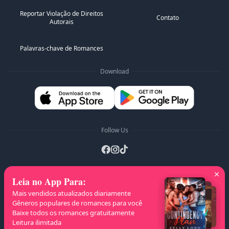
Reportar Violação de Direitos
Contato
Autorais
Palavras-chave de Romances
Download
Follow Us
Leia no App Para
:
Listas A-Z
:
A
B
C
D
E
F
G
H
I
J
Mais vendidos atualizados diariamente
K
L
M
N
O
P
Q
R
S
T
U
V
W
Gêneros populares de romances para você
Baixe todos os romances gratuitamente
X
Y
Z
Leitura ilimitada