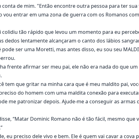
conta de mim. "Então encontre outra pessoa para ter sua v
ão vou entrar em uma zona de guerra com os Romanos com
 colidiu tão rápido que levou um momento para eu perceb
us dedos lentamente alcançaram o canto dos lábios sangra
ê pode ser uma Moretti, mas antes disso, eu sou seu MALDI
berrou.
frente afirmar ser meu pai, ele não era nada do que um pa
.
você tem que gritar na minha cara que é meu maldito pai, vo
u preciso do homem com uma maldita conexão para executa
pode me patronizar depois. Ajude-me a conseguir as armas 
 disse, “Matar Dominic Romano não é tão fácil, mesmo que v
.”
e, eu preciso dele vivo e bem. Ele é quem vai cavar a cov