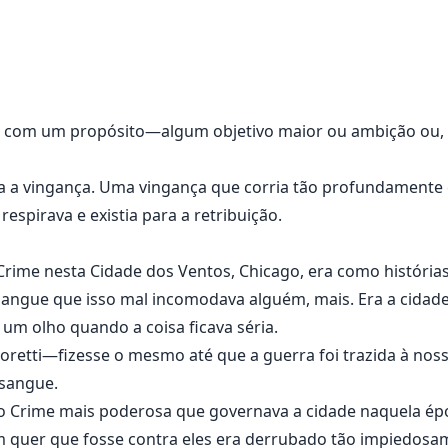
o enquanto eu tentava abaixar seu corpo.
e você como se fosse algum tipo de Deus," ela rosnou.
u ligeiramente. "Não, você não vai se ajoelhar para mim," 
a - porque eu sou o maldito monstro, querida."
e com um propósito—algum objetivo maior ou ambição ou
 para a vingança. Uma vingança que corria tão profundament
respirava e existia para a retribuição.
 Crime nesta Cidade dos Ventos, Chicago, era como histórias
ngue que isso mal incomodava alguém, mais. Era a cidade 
um olho quando a coisa ficava séria.
oretti—fizesse o mesmo até que a guerra foi trazida à nos
 sangue.
o Crime mais poderosa que governava a cidade naquela époc
uer que fosse contra eles era derrubado tão impiedosam