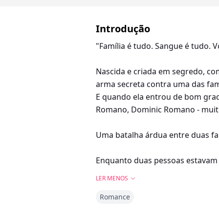
Introdução
"Família é tudo. Sangue é tudo. V
Nascida e criada em segredo, com
arma secreta contra uma das fam
E quando ela entrou de bom grad
Romano, Dominic Romano - muito
Uma batalha árdua entre duas f
Enquanto duas pessoas estavam 
amor era mais letal do que seu 
LER MENOS
Romance
T R E C H O -