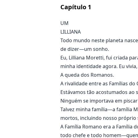
Capítulo
1
Meus dedos agarraram seu cabel
"Eu não vou me ajoelhar diante d
UM
O canto dos meus lábios se curvo
LILLIANA
abrir as pernas para mim, Lillian
Todo mundo neste planeta nasc
de dizer—um sonho.
Eu, Lilliana Moretti, fui criada
minha identidade agora. Eu vivia, 
A queda dos Romanos.
A rivalidade entre as Famílias do
Estávamos tão acostumados ao sa
Ninguém se importava em piscar 
Talvez minha família—a família M
mortos, incluindo nosso próprio
A Família Romano era a Família d
todo chefe e todo homem—quem q