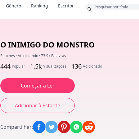
Bônus
Gênero
Ranking
Escritor
O INIMIGO DO MONSTRO
Peaches
·
Atualizando
·
73.9k Palavras
444
1.5k
136
Popular
Visualizações
Adicionado
Começar a Ler
Adicionar à Estante
Compartilhar
: