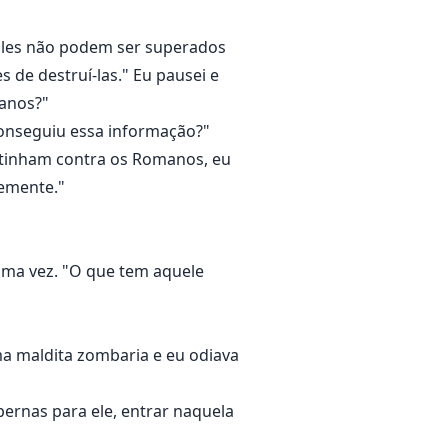
Eles não podem ser superados
 de destruí-las." Eu pausei e
manos?"
onseguiu essa informação?"
s tinham contra os Romanos, eu
temente."
uma vez. "O que tem aquele
a maldita zombaria e eu odiava
 pernas para ele, entrar naquela