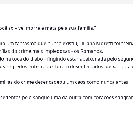
ocê só vive, morre e mata pela sua família."
o um fantasma que nunca existiu, Lilliana Moretti foi tre
ílias do crime mais impiedosas - os Romanos.
o na toca do diabo - fingindo estar apaixonada pelo seg
s segredos enterrados foram desenterrados, deixando-a 
amílias do crime desencadeou um caos como nunca antes.
sedentas pelo sangue uma da outra com corações sangra
ódio mútuo.