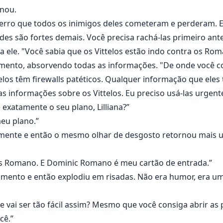
snou.
rro que todos os inimigos deles cometeram e perderam. 
s são fortes demais. Você precisa rachá-las primeiro antes
 a ele. "Você sabia que os Vittelos estão indo contra os Ro
mento, absorvendo todas as informações. "De onde você c
telos têm firewalls patéticos. Qualquer informação que ele
s informações sobre os Vittelos. Eu preciso usá-las urgen
 exatamente o seu plano, Lilliana?”
eu plano.”
ramente e então o mesmo olhar de desgosto retornou mais 
os Romano. E Dominic Romano é meu cartão de entrada.”
ento e então explodiu em risadas. Não era humor, era um
ue vai ser tão fácil assim? Mesmo que você consiga abrir as
cê.”