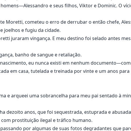
homens—Alessandro e seus filhos, Viktor e Dominic. O víci
te Moretti, cometeu o erro de derrubar o então chefe, Ale
e joelhos e fugiu da cidade.
etti juraram vingança. E meu destino foi selado antes me
ngança, banho de sangue e retaliação.
u nascimento, eu nunca existi em nenhum documento—com
ucada em casa, tutelada e treinada por vinte e um anos para
a cima e arqueei uma sobrancelha para meu pai sentado à m
ha dezoito anos, que foi sequestrada, estuprada e abusada p
 com prostituição ilegal e tráfico humano.
, passando por algumas de suas fotos degradantes que par