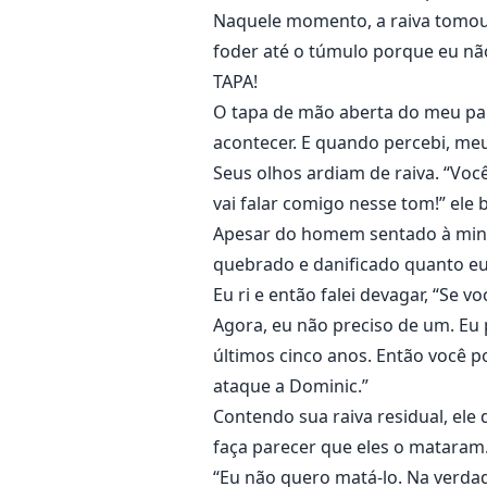
Naquele momento, a raiva tomou 
foder até o túmulo porque eu n
TAPA!
O tapa de mão aberta do meu pai
acontecer. E quando percebi, me
Seus olhos ardiam de raiva. “Voc
vai falar comigo nesse tom!” ele 
Apesar do homem sentado à minha 
quebrado e danificado quanto eu
Eu ri e então falei devagar, “Se 
Agora, eu não preciso de um. E
últimos cinco anos. Então você 
ataque a Dominic.”
Contendo sua raiva residual, ele
faça parecer que eles o mataram
“Eu não quero matá-lo. Na verdad