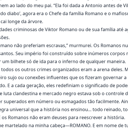
em ao lado do meu pai. “Ela foi dada a Antonio antes de Vi
o diabo’, agora era o Chefe da família Romano e o mafioso
cai longe da árvore.
idades criminosas de Viktor Romano ou de sua família até 
sões.
mano não preferiam escravas,” murmurei. Os Romanos nu
 santos. Seu império foi construído sobre inúmeros corpos
r um bilhete só de ida para o inferno de qualquer maneira.
e todos os outros crimes organizados eram a arena deles. 
ro sujo ou conexões influentes que os fizeram governar a 
. E a cada geração, eles redefiniam o significado de pod
e luta clandestina e mercado negro estava sob o controle de
er superados em número ou esmagados tão facilmente. Ain
 universal que a história nos ensinou... todo reinado, t
E os Romanos não eram deuses para reescrever a história.
me martelado na minha cabeça—ROMANO. E em nome de tudo