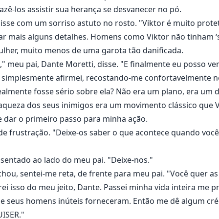
 fazê-los assistir sua herança se desvanecer no pó.
isse com um sorriso astuto no rosto. "Viktor é muito prote
lhear mais alguns detalhes. Homens como Viktor não tinham
lher, muito menos de uma garota tão danificada.
na," meu pai, Dante Moretti, disse. "E finalmente eu posso v
 eu simplesmente afirmei, recostando-me confortavelmente n
 realmente fosse sério sobre ela? Não era um plano, era um 
fraqueza dos seus inimigos era um movimento clássico que 
 dar o primeiro passo para minha ação.
u de frustração. "Deixe-os saber o que acontece quando vo
 sentado ao lado do meu pai. "Deixe-nos."
hou, sentei-me reta, de frente para meu pai. "Você quer a
ei isso do meu jeito, Dante. Passei minha vida inteira me 
e seus homens inúteis forneceram. Então me dê algum créd
UISER."