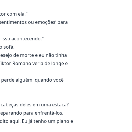
tor com ela."
 ‘sentimentos ou emoções’ para
er isso acontecendo."
o sofá.
desejo de morte e eu não tinha
Viktor Romano veria de longe e
cê perde alguém, quando você
s cabeças deles em uma estaca?
preparando para enfrentá-los,
ito aqui. Eu já tenho um plano e