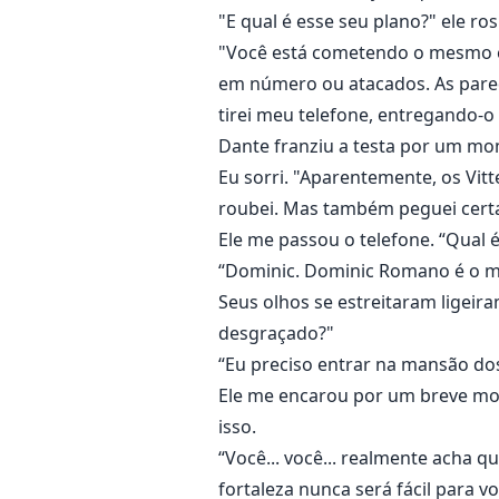
"E qual é esse seu plano?" ele ro
"Você está cometendo o mesmo e
em número ou atacados. As parede
tirei meu telefone, entregando-o
Dante franziu a testa por um mo
Eu sorri. "Aparentemente, os Vit
roubei. Mas também peguei certa
Ele me passou o telefone. “Qual é
“Dominic. Dominic Romano é o m
Seus olhos se estreitaram ligei
desgraçado?"
“Eu preciso entrar na mansão d
Ele me encarou por um breve mom
isso.
“Você... você... realmente acha q
fortaleza nunca será fácil para vo