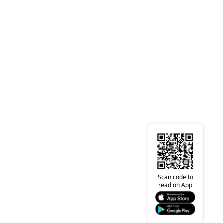
Scan code to
read on App