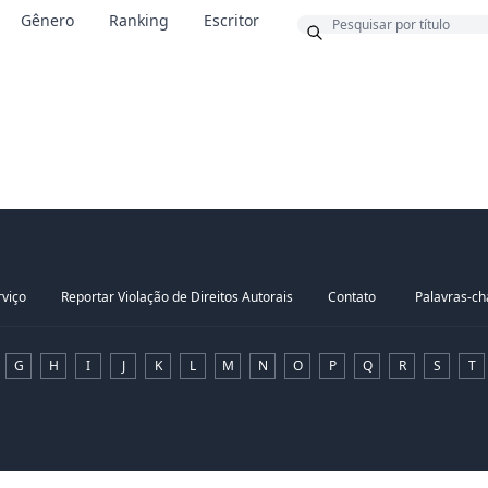
Bônus
Gênero
Ranking
Escritor
viço
Reportar Violação de Direitos Autorais
Contato
Palavras-c
G
H
I
J
K
L
M
N
O
P
Q
R
S
T