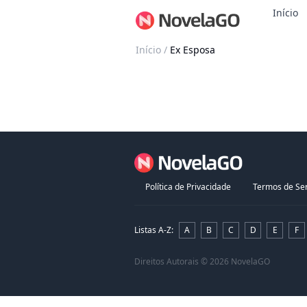
Início
Início
/
Ex Esposa
Política de Privacidade
Termos de Ser
Listas A-Z
:
A
B
C
D
E
F
Direitos Autorais
© 2026 NovelaGO