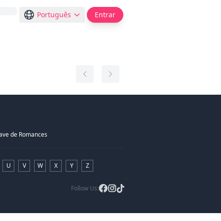
Português
Entrar
have de Romances
U
V
W
X
Y
Z
Follow Us: