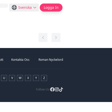
Svenska
Logga In
ott
Kontakta Oss
Roman Nyckelord
U
V
W
X
Y
Z
Follow Us: