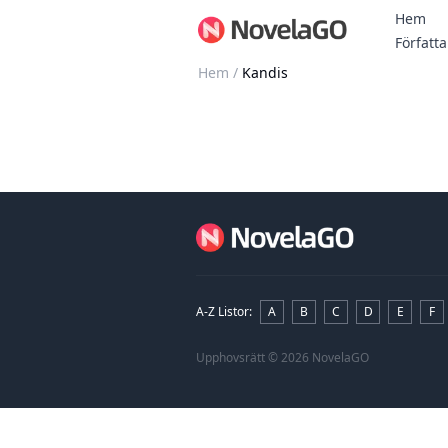
Hem
Författa
Hem
/
Kandis
A-Z Listor
:
A
B
C
D
E
F
Upphovsrätt
© 2026 NovelaGO