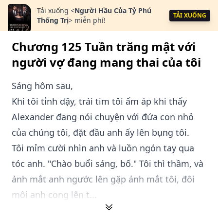
Tải xuống
<
Người Hầu Của Tỷ Phú
TẢI XUỐNG
Thống Trị
>
miễn phí!
Chương 125 Tuần trăng mật với
người vợ đang mang thai của tôi
Sáng hôm sau,
Khi tôi tỉnh dậy, trái tim tôi ấm áp khi thấy
Alexander đang nói chuyện với đứa con nhỏ
của chúng tôi, đặt đầu anh ấy lên bụng tôi.
Tôi mỉm cười nhìn anh và luồn ngón tay qua
tóc anh. "Chào buổi sáng, bố." Tôi thì thầm, và
ánh mắt anh ngước lên gặp ánh mắt tôi, đôi
môi anh cong lên t...