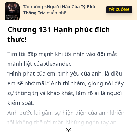
Tải xuống
<
Người Hầu Của Tỷ Phú
TẢI XUỐNG
Thống Trị
>
miễn phí!
Chương 131 Hạnh phúc đích
thực!
Tim tôi đập mạnh khi tôi nhìn vào đôi mắt
mãnh liệt của Alexander.
“Hình phạt của em, tình yêu của anh, là điều
em sẽ nhớ mãi.” Anh thì thầm, giọng nói đầy
sự thống trị và khao khát, làm rõ ai là người
kiểm soát.
Anh bước lại gần, sự hiện diện của anh khiến
tôi không thể rời mắt. Những ngón tay an...