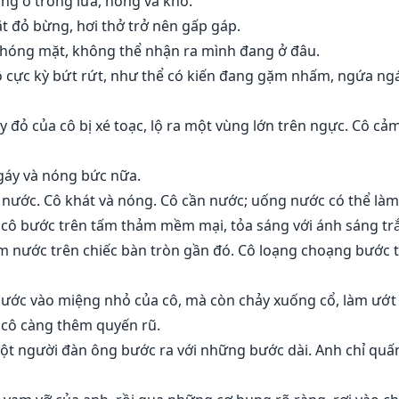
ng ở trong lửa, nóng và khô.
ặt đỏ bừng, hơi thở trở nên gấp gáp.
 chóng mặt, không thể nhận ra mình đang ở đâu.
ô cực kỳ bứt rứt, như thể có kiến đang gặm nhấm, ngứa ngáy
váy đỏ của cô bị xé toạc, lộ ra một vùng lớn trên ngực. Cô 
gáy và nóng bức nữa.
 nước. Cô khát và nóng. Cô cần nước; uống nước có thể làm
a cô bước trên tấm thảm mềm mại, tỏa sáng với ánh sáng tr
m nước trên chiếc bàn tròn gần đó. Cô loạng choạng bước 
ước vào miệng nhỏ của cô, mà còn chảy xuống cổ, làm ướt 
 cô càng thêm quyến rũ.
ột người đàn ông bước ra với những bước dài. Anh chỉ quấ