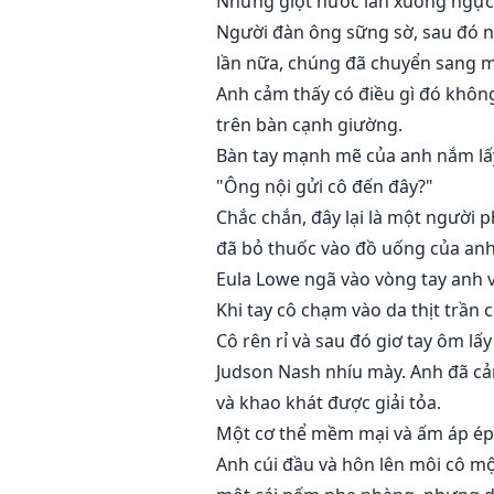
Những giọt nước lăn xuống ngực v
Người đàn ông sững sờ, sau đó nh
lần nữa, chúng đã chuyển sang 
Anh cảm thấy có điều gì đó không
trên bàn cạnh giường.
Bàn tay mạnh mẽ của anh nắm lấy
"Ông nội gửi cô đến đây?"
Chắc chắn, đây lại là một người 
đã bỏ thuốc vào đồ uống của anh
Eula Lowe ngã vào vòng tay anh v
Khi tay cô chạm vào da thịt trần c
Cô rên rỉ và sau đó giơ tay ôm lấy
Judson Nash nhíu mày. Anh đã cả
và khao khát được giải tỏa.
Một cơ thể mềm mại và ấm áp ép 
Anh cúi đầu và hôn lên môi cô mộ