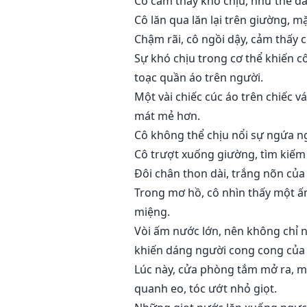
Cô cảm thấy khó chịu, như thể đa
Cô lăn qua lăn lại trên giường, m
Chậm rãi, cô ngồi dậy, cảm thấy
Sự khó chịu trong cơ thể khiến c
toạc quần áo trên người.
Một vài chiếc cúc áo trên chiếc 
mát mẻ hơn.
Cô không thể chịu nổi sự ngứa n
Cô trượt xuống giường, tìm kiếm
Đôi chân thon dài, trắng nõn củ
Trong mơ hồ, cô nhìn thấy một ấ
miệng.
Vòi ấm nước lớn, nên không chỉ n
khiến dáng người cong cong của
Lúc này, cửa phòng tắm mở ra, m
quanh eo, tóc ướt nhỏ giọt.