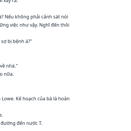
i xảy ra."
à? Nếu không phải cảnh sát nói
hững việc như vậy. Nghĩ đến thôi
 sợ bị bệnh à?"
về nhà."
o nữa.
a Lowe. Kế hoạch của bà là hoàn
e.
n đường đến nước T.