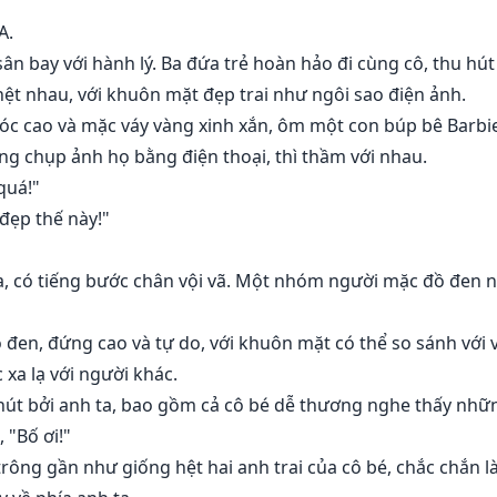
A.
ân bay với hành lý. Ba đứa trẻ hoàn hảo đi cùng cô, thu hút
ệt nhau, với khuôn mặt đẹp trai như ngôi sao điện ảnh.
 tóc cao và mặc váy vàng xinh xắn, ôm một con búp bê Barbie
 chụp ảnh họ bằng điện thoại, thì thầm với nhau.
quá!"
đẹp thế này!"
 kia, có tiếng bước chân vội vã. Một nhóm người mặc đồ đen
đen, đứng cao và tự do, với khuôn mặt có thể so sánh với 
xa lạ với người khác.
 hút bởi anh ta, bao gồm cả cô bé dễ thương nghe thấy nh
 "Bố ơi!"
 trông gần như giống hệt hai anh trai của cô bé, chắc chắn 