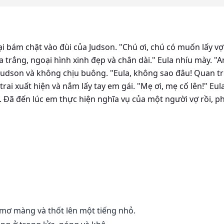
bám chặt vào đùi của Judson. "Chú ơi, chú có muốn lấy vợ
 trắng, ngoại hình xinh đẹp và chân dài." Eula nhíu mày. "A
udson và không chịu buông. "Eula, không sao đâu! Quan tr
p trai xuất hiện và nắm lấy tay em gái. "Mẹ ơi, mẹ cố lên!" 
i. Đã đến lúc em thực hiện nghĩa vụ của một người vợ rồi, p
 mơ màng và thốt lên một tiếng nhỏ.