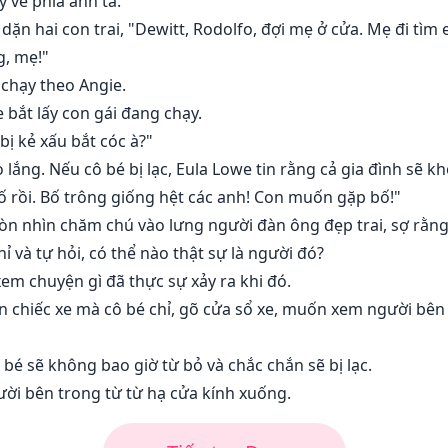
y về phía anh ta.
dặn hai con trai, "Dewitt, Rodolfo, đợi mẹ ở cửa. Mẹ đi tìm 
g, mẹ!"
 chạy theo Angie.
 bắt lấy con gái đang chạy.
bị kẻ xấu bắt cóc à?"
 lắng. Nếu cô bé bị lạc, Eula Lowe tin rằng cả gia đình sẽ k
bố rồi. Bố trông giống hệt các anh! Con muốn gặp bố!"
ròn nhìn chăm chú vào lưng người đàn ông đẹp trai, sợ rằng
 và tự hỏi, có thể nào thật sự là người đó?
em chuyện gì đã thực sự xảy ra khi đó.
n chiếc xe mà cô bé chỉ, gõ cửa sổ xe, muốn xem người bên 
bé sẽ không bao giờ từ bỏ và chắc chắn sẽ bị lạc.
ười bên trong từ từ hạ cửa kính xuống.