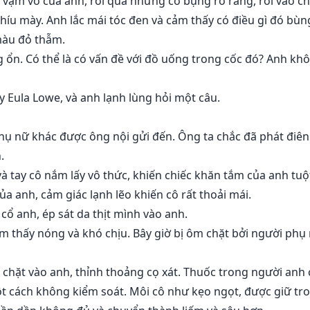
ạm vỡ của anh, rồi qua những cơ bụng rõ ràng, rơi vào ch
íu mày. Anh lắc mái tóc đen và cảm thấy có điều gì đó bùn
màu đỏ thẫm.
 ổn. Có thể là có vấn đề với đồ uống trong cốc đó? Anh kh
 Eula Lowe, và anh lạnh lùng hỏi một câu.
phụ nữ khác được ông nội gửi đến. Ông ta chắc đã phát điê
.
à tay cô nắm lấy vô thức, khiến chiếc khăn tắm của anh tuộ
ủa anh, cảm giác lạnh lẽo khiến cô rất thoải mái.
 cổ anh, ép sát da thịt mình vào anh.
m thấy nóng và khó chịu. Bây giờ bị ôm chặt bởi người ph
chặt vào anh, thỉnh thoảng cọ xát. Thuốc trong người anh 
t cách không kiểm soát. Môi cô như kẹo ngọt, được giữ tro