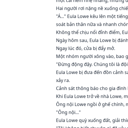
một cái nếm nhẹ nhàng, nhưng d
Hai người rơi nặng nề xuống chi
"Á..." Eula Lowe kêu lên một tiế
soát bản thân nữa và nhanh chóng
Không thể chịu nổi đỉnh điểm, Eu
Ngày hôm sau, Eula Lowe bị đánh 
Ngay lúc đó, cửa bị đẩy mở.
Một nhóm người xông vào, bao g
"Đừng động đậy. Chúng tôi là đội
Eula Lowe bị đưa đến đồn cảnh sá
xảy ra.
Cảnh sát thông báo cho gia đình 
Khi Eula Lowe trở về nhà Lowe, mọ
Ông nội Lowe ngồi ở ghế chính, m
"Ông nội..."
Eula Lowe quỳ xuống đất, giải thí