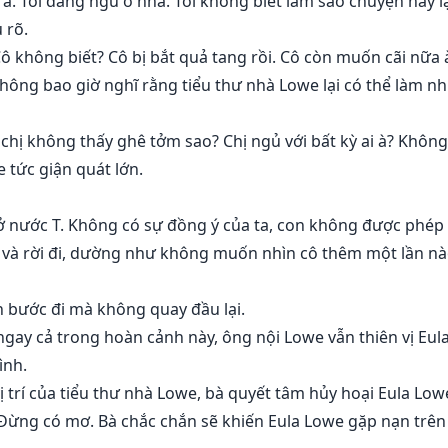
ra. Tôi đang ngủ ở nhà. Tôi không biết làm sao chuyện này lạ
 rõ.
ô không biết? Cô bị bắt quả tang rồi. Cô còn muốn cãi nữa 
không bao giờ nghĩ rằng tiểu thư nhà Lowe lại có thể làm n
 chị không thấy ghê tởm sao? Chị ngủ với bất kỳ ai à? Không
 tức giận quát lớn.
 ở nước T. Không có sự đồng ý của ta, con không được phép 
 và rời đi, dường như không muốn nhìn cô thêm một lần nà
n bước đi mà không quay đầu lại.
gay cả trong hoàn cảnh này, ông nội Lowe vẫn thiên vị Eul
ình.
ị trí của tiểu thư nhà Lowe, bà quyết tâm hủy hoại Eula Low
? Đừng có mơ. Bà chắc chắn sẽ khiến Eula Lowe gặp nạn trê