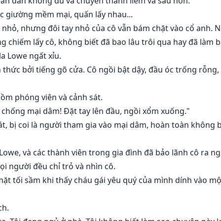
ần dần không đủ và chuyển thành liếm và sâu hơn.
ếc giường mềm mại, quấn lấy nhau...
ng nhỏ, nhưng đôi tay nhỏ của cô vẫn bám chặt vào cổ anh.
 chiếm lấy cô, không biết đã bao lâu trôi qua hay đã làm b
la Lowe ngất xỉu.
thức bởi tiếng gõ cửa. Cô ngồi bật dậy, đầu óc trống rỗng, 
ồm phóng viên và cảnh sát.
 chống mại dâm! Đặt tay lên đầu, ngồi xổm xuống."
t, bị coi là người tham gia vào mại dâm, hoàn toàn không b
Lowe, và các thành viên trong gia đình đã bảo lãnh cô ra ng
i người đều chỉ trỏ và nhìn cô.
ặt tối sầm khi thấy cháu gái yêu quý của mình dính vào mộ
ch.