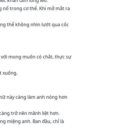
iếc khăn tắm lỏng lẻo.
g nổ trong cơ thể. Khi mở mắt ra
ông thể không nhìn lướt qua cốc
n với mong muốn có chắt, thực sự
t xuống.
ụ nữ này càng làm anh nóng hơn
càng trở nên mãnh liệt hơn.
ng miệng anh. Ban đầu, chỉ là