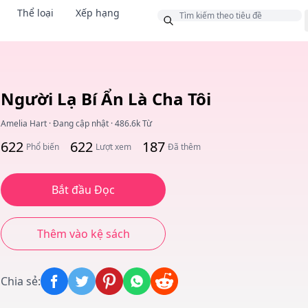
Thể loại
Xếp hạng
g
i
Người Lạ Bí Ẩn Là Cha Tôi
Amelia Hart
·
Đang cập nhật
·
486.6k Từ
622
622
187
Phổ biến
Lượt xem
Đã thêm
Bắt đầu Đọc
Thêm vào kệ sách
Chia sẻ
: