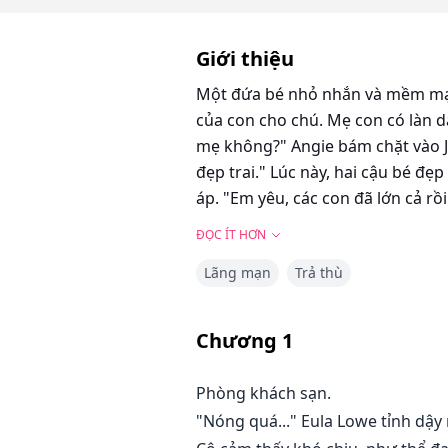
Giới thiệu
Một đứa bé nhỏ nhắn và mềm mại 
của con cho chú. Mẹ con có làn da
mẹ không?" Angie bám chặt vào J
đẹp trai." Lúc này, hai cậu bé đẹ
áp. "Em yêu, các con đã lớn cả rồ
ĐỌC ÍT HƠN
Lãng mạn
Trả thù
Chương
1
Phòng khách sạn.
"Nóng quá..." Eula Lowe tỉnh dậy