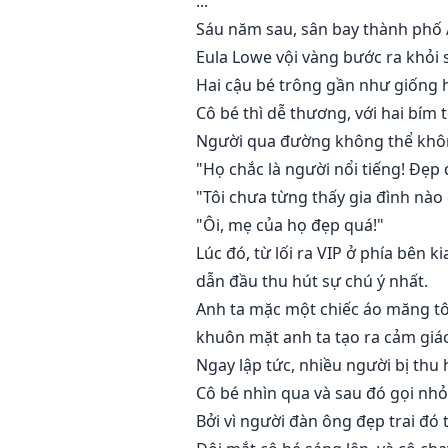
...
Sáu năm sau, sân bay thành phố 
Eula Lowe vội vàng bước ra khỏi s
Hai cậu bé trông gần như giống h
Cô bé thì dễ thương, với hai bím
Người qua đường không thể không
"Họ chắc là người nổi tiếng! Đẹp 
"Tôi chưa từng thấy gia đình nào 
"Ôi, mẹ của họ đẹp quá!"
Lúc đó, từ lối ra VIP ở phía bên
dẫn đầu thu hút sự chú ý nhất.
Anh ta mặc một chiếc áo măng tô 
khuôn mặt anh ta tạo ra cảm giác 
Ngay lập tức, nhiều người bị thu
Cô bé nhìn qua và sau đó gọi nhỏ,
Bởi vì người đàn ông đẹp trai đó