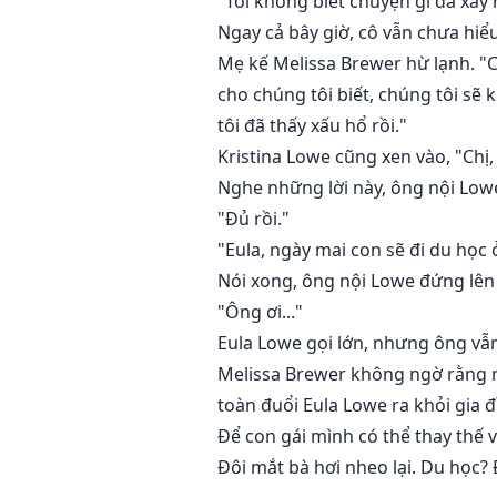
"Tôi không biết chuyện gì đã xảy 
Ngay cả bây giờ, cô vẫn chưa hiểu
Mẹ kế Melissa Brewer hừ lạnh. "C
cho chúng tôi biết, chúng tôi sẽ 
tôi đã thấy xấu hổ rồi."
Kristina Lowe cũng xen vào, "Chị,
Nghe những lời này, ông nội Lowe
"Đủ rồi."
"Eula, ngày mai con sẽ đi du học
Nói xong, ông nội Lowe đứng lên
"Ông ơi..."
Eula Lowe gọi lớn, nhưng ông vẫ
Melissa Brewer không ngờ rằng n
toàn đuổi Eula Lowe ra khỏi gia đ
Để con gái mình có thể thay thế v
Đôi mắt bà hơi nheo lại. Du học