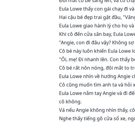
Đôi mắt cô bé sáng lên, và cô chạ
Eula Lowe thấy con gái chạy đi và 
Hai cậu bé đẹp trai gật đầu, "Vân
Eula Lowe giao hành lý cho họ và
Khi cô đến cửa sân bay, Eula Lowe
"Angie, con đi đâu vậy? Không sợ 
Cô bé này luôn khiến Eula Lowe lo
"Ôi, mẹ! Đi nhanh lên. Con thấy 
Cô bé rất nôn nóng, đôi mắt to t
Eula Lowe nhìn về hướng Angie chỉ
Cô cũng muốn tìm anh ta và hỏi x
Eula Lowe nắm tay Angie và đi đế
cô không.
Và nếu Angie không nhìn thấy, cô 
Nghe thấy tiếng gõ cửa sổ xe, ng