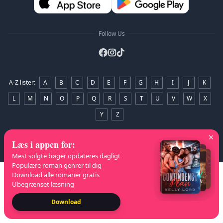
Follow Us
A-Z lister
:
A
B
C
D
E
F
G
H
I
J
K
L
M
N
O
P
Q
R
S
T
U
V
W
X
Y
Z
Ophavsret
© 2026 NovelaGO
Læs i appen for
:
Mest solgte bøger opdateres dagligt
Populære roman genrer til dig
Download alle romaner gratis
Ubegrænset læsning
Download