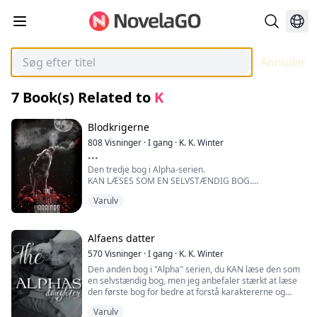
Annuller
7
Book(s) Related to
K
Blodkrigerne
808
Visninger
·
I gang
·
K. K. Winter
•••
Den tredje bog i Alpha-serien.
KAN LÆSES SOM EN SELVSTÆNDIG BOG.
•••
Varulv
Zane Snow - rygterne siger, at han er en kvindebedårer,
hensynsløs teenager, bølle og alt derimellem, men
vigtigst af alt, denne uansvarlige unge mand var den
Alfaens datter
kommende Alpha for Blood Warrior-flokken.
570
Visninger
·
I gang
·
K. K. Winter
Livet virkede simpelt; han havde det sjovt, fik mere end
Den anden bog i "Alpha" serien, du KAN læse den som
nok opmærksomhed og respekt uden at gøre noget.
en selvstændig bog, men jeg anbefaler stærkt at læse
Det hele sluttede, da hans øjne faldt på en bestemt
den første bog for bedre at forstå karaktererne og
hun-ulv.
begivenhederne.
Han trak på skuldrene og ignorerede hendes eksistens,
Varulv
•••
uden at ane hvad der ventede ham.