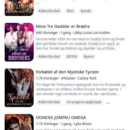
"Du skal tage hver eneste tomme af mig." Hviskede
Aldersforskel
BXG
Bande
han, mens han stødte opad.
"Fuck, du føles så fucking godt. Er det her, hvad du ville
have, min pik inde i dig?" Spurgte han, velvidende at jeg
Mine Tre Daddier er Brødre
havde fristet ham fra starten.
640
Visninger
·
I gang
·
Libby Lizzie Loo Author
Serena leder efter en nat med en Daddy Dom og finder
"J..ja," gispede jeg.
den perfekte mand i en sexklub. Daddy tror også, at
han har fundet perfektion og skynder sig at finde
hende, efter hun stikker af. Hvad vil Serena gøre, når
Brianna Fletcher ha...
Aldersforskel
BDSM
Byens
hun finder ud af, at Daddy vil dele hende med sine
venner? Vil hun tøve, eller vil hun kaste sig ud i det?
Forkælet af den Mystiske Tycoon
1.7k
Visninger
·
Afsluttet
·
Calista York
Tre dage før forlovelsen opdagede hun sin forlovede og
stedsøster i en affære, hvilket knuste hendes hjerte. I
det silende regn samlede en mand, der værdsatte
hende, hende op og sagde: "Jeg har endelig fundet dig."
Aldersforskel
Arrangeret ægteskab
Efter en nat sammen giftede de sig i hast. Hun
opdagede derefter, at han var finansminister og
Første kærlighed
administrerende direktør for et stort konglomerat.
Samtidig indså hun, at hun havde mistet...
DONENS JOMFRU OMEGA
1.1k
Visninger
·
I gang
·
Lyka Moon