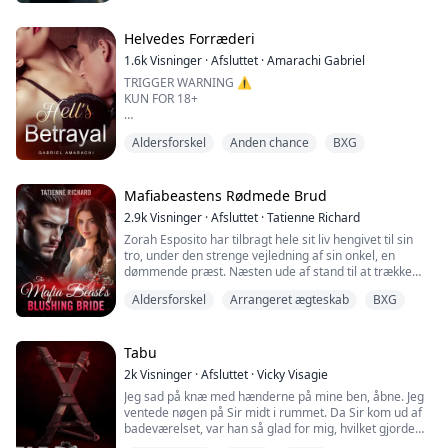
af samfundet, misundt af mænd og ønsket af utallige
kvinder. Men Aidens hjerte var lukket af, en fæstning
forseglet af tab, hvor k...
Helvedes Forræderi
1.6k
Visninger
·
Afsluttet
·
Amarachi Gabriel
TRIGGER WARNING ⚠️
KUN FOR 18+
Aldersforskel
Anden chance
BXG
At se hende kneppe sig selv til tanken om mig gjorde
mig vanvittig. Som en kryb stod jeg ved siden af hendes
seng i min dæmonform for at være usynlig, mens jeg
pumpede min pik frem og tilbage i hånden, mens jeg så
Mafiabeastens Rødmede Brud
hendes to fingre dykke ind og ud af hendes smukke,
2.9k
Visninger
·
Afsluttet
·
Tatienne Richard
våde fisse.
Zorah Esposito har tilbragt hele sit liv hengivet til sin
"Ja! Sla' min fisse, Sir," stønnede hun, hendes fantasier
tro, under den strenge vejledning af sin onkel, en
løb løbsk. Da hun skælvede og...
dømmende præst. Næsten ude af stand til at trække
vejret uden hans nedladenhed, bliver Zorah forfærdet,
Aldersforskel
Arrangeret ægteskab
BXG
da hendes onkel overrasker hende ved at annoncere,
at hun er blevet arrangeret til ægteskab. Da hun finder
ud af, at hendes forlovede er en playboy mafioso uden
moral, føler hun sig strak...
Tabu
2k
Visninger
·
Afsluttet
·
Vicky Visagie
Jeg sad på knæ med hænderne på mine ben, åbne. Jeg
ventede nøgen på Sir midt i rummet. Da Sir kom ud af
badeværelset, var han så glad for mig, hvilket gjorde
mig glad til gengæld. Sir bad mig takke ham for, hvad