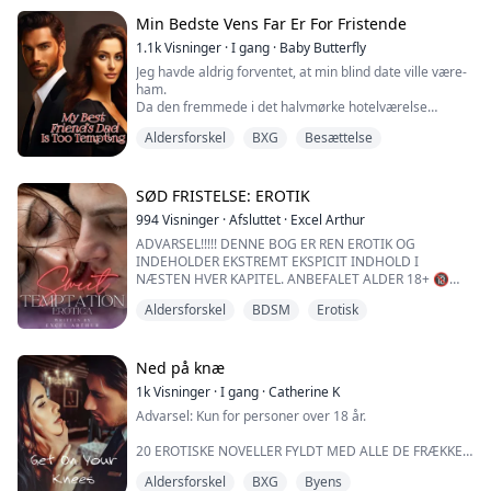
ind.
Min Bedste Vens Far Er For Fristende
"Ahh!"
1.1k
Visninger
·
I gang
·
Baby Butterfly
Jeg havde aldrig forventet, at min blind date ville være-
Hun udstøder et brændende støn, da jeg rammer
ham.
hendes følsomme punkt, og jeg nærmer mig hendes
Da den fremmede i det halvmørke hotelværelse
højre bryst, markerer det med mine bid og suger. Jeg vil
spurgte, "må jeg komme tættere på?" var det noget, jeg
have...
Aldersforskel
BXG
Besættelse
havde forestillet mig efter mit hjertesorg med min
kæreste.
Mens han klædte mig af, lod han fingerspidserne glide
over min hud, hvilket sendte kuldegysninger ned ad
SØD FRISTELSE: EROTIK
min ryg, jeg stønnede blidt og samtidig genkendte jeg
994
Visninger
·
Afsluttet
·
Excel Arthur
en velkendt duft.
ADVARSEL!!!!! DENNE BOG ER REN EROTIK OG
M...
INDEHOLDER EKSTREMT EKSPICIT INDHOLD I
NÆSTEN HVER KAPITEL. ANBEFALET ALDER 18+ 🔞
DET ER EN SAMLING AF TRE TABU EROTISKE
Aldersforskel
BDSM
Erotisk
ROMANCEHISTORIER I ÉN.
HOVEDHISTORIE
Ned på knæ
Attenårige Marilyn Muriel bliver chokeret en smuk
1k
Visninger
·
I gang
·
Catherine K
sommerdag, da hendes mor præsenterer en slående,
Advarsel: Kun for personer over 18 år.
flot ung mand som sin nye mand. En øjeblikkelig og
uforklarlig forbindelse opstår mellem hende og d...
20 EROTISKE NOVELLER FYLDT MED ALLE DE FRÆKKE,
HETE SCENER, ALPHA-KONGEN, EN KLOG, FRÆK,
Aldersforskel
BXG
Byens
STJÅLET BRUD BOKSSÆT, DU HAR LÆNGTES EFTER!!