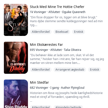
have en affære bag min ryg.
Stuck Med Mine Tre Hottie Chefer
Men ingen af dem følte nogen anger for deres
1k
Visninger
·
Afsluttet
·
Oguike Queeneth
handlinger. I stedet havde de hånet mig som en faldet
"Din fisse drypper for os, tigger om at blive brugt."
arvi...
Hans dybe stemme sendte kuldegysninger ned ad min
ryg.
Aldersforskel
Biseksuel
Erotisk
"Vil du have det, skat? Vil du have, at vi giver din lille
kusse, hvad den længes efter?"
"J...ja, sir." Jeg hviskede
Min Ekskærestes Far
695
Visninger
·
Afsluttet
·
Talia Oliveira
"Du behøver ikke at lade som om, skat. Vi vil det
Joanna Clovers hårde arbejde gennem universitetet
samme," hvisker han i mit øre, før han rejser sig, og jeg
bar frugt, da hun fik et jobtilbud som sekretær i sit
mærker en sitren mellem mine ben.
drømmefirma, Dangote Group of Industries. ...
Aldersforskel
Arrangeret ægteskab
Erotisk
"Du er meget selvsikker, Kauer." Jeg følger efter ham og
stiller mig foran ham, så han ikke opdager, hvor meget
han påvirker mig. "Du kender mig knap nok. Hvordan
kan du være sikker på, hvad jeg vil?"
Min Stedfar
682
Visninger
·
I gang
·
Author FlyingSoul
"Jeg kender dig, Hana, fordi du ikke har stoppet med
Historien om Rose og Josephs hede kærlighedshistorie
at...
med et strejf af forræderi, spænding og thrill.
"Jeg har ventet på dette øjeblik, prinsesse," hviskede
Aldersforskel
Almindelig heltinde