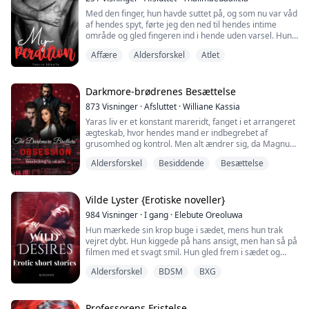
Med den finger, hun havde suttet på, og som nu var våd
af hendes spyt, førte jeg den ned til hendes intime
område og gled fingeren ind i hende uden varsel. Hun
bøjede hofterne opad og undertrykte det støn, der sad
Affære
Aldersforskel
Atlet
fast i hendes hals.
"Støn for mig, min lækre. Jeg vil elske at høre dine
støn," sagde jeg, mens jeg langsomt bevægede
Darkmore-brødrenes Besættelse
fingeren inde i hende.
873
Visninger
·
Afsluttet
·
Williane Kassia
Yaras liv er et konstant mareridt, fanget i et arrangeret
**
ægteskab, hvor hendes mand er indbegrebet af
grusomhed og kontrol. Men alt ændrer sig, da Magnus,
Isabela er lige kommet ud af et 15-årig...
Kael og Damien Darkmore, tre mystiske og farligt
Aldersforskel
Besiddende
Besættelse
forførende brødre, træder ind i hendes liv. Splittet
mellem frygten for det ukendte og en uimodståelig
tiltrækning, finder Yara sig fanget i et spil af skygger,
lidenskab og magt, hvor hendes fri...
Vilde Lyster {Erotiske noveller}
984
Visninger
·
I gang
·
Elebute Oreoluwa
Hun mærkede sin krop buge i sædet, mens hun trak
vejret dybt. Hun kiggede på hans ansigt, men han så på
filmen med et svagt smil. Hun gled frem i sædet og
spredte benene, så han fik mere plads til at mærke
Aldersforskel
BDSM
BXG
hendes lår. Han drev hende til vanvid, fik hendes fisse
til at dryppe af pinefuld spænding, mens han knap nok
bevægede sin hånd tættere på hendes skød.
Professorens Fristelse