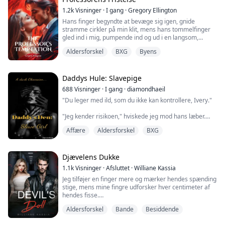
Hans hånd føltes så stærk og sikker, og h...
1.2k
Visninger
·
I gang
·
Gregory Ellington
Hans finger begyndte at bevæge sig igen, gnide
stramme cirkler på min klit, mens hans tommelfinger
gled ind i mig, pumpende ind og ud i en langsom,
bevidst rytme.
Aldersforskel
BXG
Byens
Jeg stønnede ind i hans mund, min krop bevægede sig
med hans tommelfinger, mine hofter bukkede, mens
jeg jagtede min forløsning. "Tom, vær sød," hviskede
jeg mod hans læber.
Daddys Hule: Slavepige
"Kom for mig, Sara," knurrede han, hans finger
688
Visninger
·
I gang
·
diamondhaeil
pressede hårdere...
"Du leger med ild, som du ikke kan kontrollere, Ivery."
"Jeg kender risikoen," hviskede jeg mod hans læber.
Affære
Aldersforskel
BXG
Han brummede, lavt og mørkt. "Nej, det gør du ikke."
Hans fingre dvælede ved min kæbe, tegnede en linje
ned til min hals, hvilket sendte en kuldegysning
gennem mig.
Djævelens Dukke
1.1k
Visninger
·
Afsluttet
·
Williane Kassia
"Jeg er ikke som de unge elskere, du har været
Jeg tilføjer en finger mere og mærker hendes spænding
sammen med. Jeg er en mand, Ivery, meget ældre end
stige, mens mine fingre udforsker hver centimeter af
dig, meget stærkere end di...
hendes fisse.
Aldersforskel
Bande
Besiddende
"Slap af i kroppen." Jeg kysser hendes venstre balde og
vrider mine fingre indeni hende og skubber dem hårdt