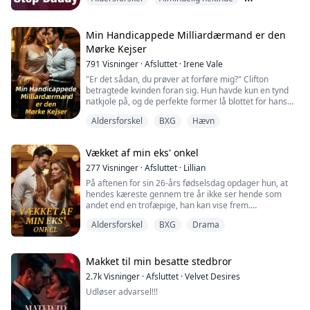
han i mit øre og gav mig gåsehud.
Anden chance
"D..daddy," stammede jeg.
Min Handicappede Milliardærmand er den
"Shhhhhh.. skat, du stoler på mig, ikke?" spurgte han.
Mørke Kejser
791
Visninger
·
Afsluttet
·
Irene Vale
Modent indhold
"Er det sådan, du prøver at forføre mig?" Clifton
Dette er et fiktionsværk. Alle navne eller karakterer,
betragtede kvinden foran sig. Hun havde kun en tynd
virksomheder eller steder, begivenheder eller
natkjole på, og de perfekte former lå blottet for hans
hændelse...
blik.
Aldersforskel
BXG
Hævn
"Jeg indrømmer, at jeg er tiltrukket af dig." Clifton
sænkede pludseligt hovedet. Hans smalle læber bed sig
Vækket af min eks' onkel
fast ved mit kraveben, og hans fingre gled ned fra mit
fyldige bryst og videre mellem mine lår.
277
Visninger
·
Afsluttet
·
Lillian
På aftenen for sin 26-års fødselsdag opdager hun, at
Jeg blev holdt nede mod sengen ...
hendes kæreste gennem tre år ikke ser hende som
andet end en trofæpige, han kan vise frem.
Aldersforskel
BXG
Drama
For at vække familiens nedarvede evne til at vurdere
skatte beslutter hun sig for at tage en chance. Hun
tilbringer en nat med den farligste mand på baren.
Makket til min besatte stedbror
Det, hun troede var en pirrende handel, viser sig at
2.7k
Visninger
·
Afsluttet
·
Velvet Desires
være et chokerende vendepunkt: Manden er inge...
Udløser advarsel!!!