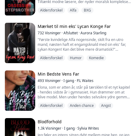
Tiltænkt modne læsere, der nyder moralsk komplekse,
langsomt opbyggende, besiddelsesrige, forbudte,
Aldersforskel
Alfa
BXG
mørke romancer, der udfordrer grænser.
UDDRAG
Mærket til min eks' Lycan Konge Far
Blod overalt. Rystende hænder.
732
Visninger
·
Afsluttet
·
Aurora Starling
"Første kvindelige Alfa nogensinde, skilt fra en utro
"Nej!" Mine øjne slørede.
mand, næsten haft et engangsknald med sin eks' far,
Lykan Kongen! Kan det blive mere dramatisk?"
Hans livløse øjne stirrede tilbage på mig, hans blod
samlede sig ved mine fødder. Manden, jeg elskede -
Aldersforskel
Humor
Komedie
Graces verden blev vendt på hovedet, da hendes mage
død.
valgte en anden, og brød deres bånd, hvilket gjorde
hende til den første skilte kvindelige Alfa i
Dræbt af den ene person, jeg aldrig kunne undslippe -
varulvehistorien. Nu navigerer hun de hårde bølger af
Min Bedste Vens Far
mi...
singlelivet, og næsten ender i armene på sin...
493
Visninger
·
I gang
·
P.L Waites
Elona, som er atten år, står på tærsklen til et nyt kapitel
- hendes sidste år i gymnasiet. Hun drømmer om at
blive model. Men under hendes selvsikre ydre gemmer
sig en hemmelig forelskelse i en uventet person - hr.
Aldersforskel
Anden chance
Angst
Crane, hendes bedste vens far.
For tre år siden, efter det tragiske tab af sin kone, står
hr. Crane, en smertefuldt smuk mand, som en
Blodforhold
hårdtarbejdende milliardær, et symbol på både suc...
1.3k
Visninger
·
I gang
·
Sylvia Writes
Jeg føler en intens sitren dybt mellem mine ben, og jeg