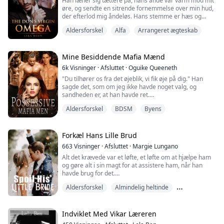
Han læner sig tættere på, hans ånde var varm mod mit
øre, og sendte en sitrende fornemmelse over min hud,
der efterlod mig åndeløs. Hans stemme er hæs og
farlig, og sender et stød ned i min mave. "Kunne du
Aldersforskel
Alfa
Arrangeret ægteskab
lide, hvad du så, Mia?" spørger han, hans ord fyldt med
drilsk hensigt.
Et klynk undslap mig, og jeg bed hurtigt i min læbe for
at stoppe det, men hans berøring var hypnotisk, og jeg
Mine Besiddende Mafia Mænd
smeltede in...
6k
Visninger
·
Afsluttet
·
Oguike Queeneth
"Du tilhører os fra det øjeblik, vi fik øje på dig." Han
sagde det, som om jeg ikke havde noget valg, og
sandheden er, at han havde ret.
Aldersforskel
BDSM
Byens
"Jeg ved ikke, hvor lang tid det vil tage dig at indse det,
skat, men du er vores." Hans dybe stemme sagde,
mens han rykkede mit hoved tilbage, så hans intense
øjne mødte mine.
Forkæl Hans Lille Brud
663
Visninger
·
Afsluttet
·
Margie Lungano
"Din fisse drypper for os, nu vær en god pige og spred
Alt det krævede var et løfte, et løfte om at hjælpe ham
dine ben. Jeg vil smage, vil ...
og gøre alt i sin magt for at assistere ham, når han
havde brug for det.
En stakkels sjæl uden en eneste ejendel til sit navn; for
Aldersforskel
Almindelig heltinde
manden, hun ubetinget forelskede sig i ved første
øjekast, gav hun et løfte, et løfte, der landede hende i
Arrangeret ægteskab
en fælde.
Indviklet Med Vikar Læreren
En fælde, som han møjsommeligt gravede til hende, og