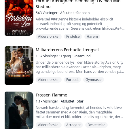
ankomst siden opkaldet," er alt, jeg hører, mens jeg
Forbudt Kærlighed: Hemmeligt Liv med Min
bevæger mig ind i herregården, kun for at blive mødt af
Stedmor
tre flotte mænd, min hals nu tør.
543
Visninger
·
Afsluttet
·
Stephen
"...
Advarsel ###Denne historie indeholder eksplicit
seksuelt indhold, groft sprog og potentielt
provokerende scener. Seerens diskretion tilrådes.###
Benjamin er en elite snigmorder, der påtager sig en
Aldersforskel
Fristelse
Harem
tophemmelig mission midt i krigens kaos, en mission
der symboliserer den højeste ære for enhver
snigmorder. Men under et kritisk øjeblik af sin opgave
Milliardærens Forbudte Længsel
modtager Benjamin et opkald hjemmefra—hans far er
dø...
1.3k
Visninger
·
I gang
·
Rosamund
Under de blændende lys i den fiktive storby Avalon City
har milliardæren Alexander Carter alt—rigdom, magt
og uendelige beundrere. Men hans verden vendes på
hovedet, da han bliver viklet ind i et dystert komplot,
Aldersforskel
Forbudt
Gymnasie
kun for at blive reddet af en mystisk kvinde.
Hun er Allison Bennett, en kvinde der lever i skyggerne
med flere identiteter. En førsteklasses hacker, en
Frossen Flamme
frygtløs eventyrer og en ukendt k...
1.1k
Visninger
·
Afsluttet
·
Star
Nevaeh havde aldrig forventet, at hendes liv ville blive
flettet sammen med Aiden Klein, den magtfulde
milliardær med et blik koldere end is og et hjerte, der
for længst var frosset til. Verden så ham som en mand
Aldersforskel
Arrogant
Besættelse
for perfekt til at røre ved—en strålende figur, beundret