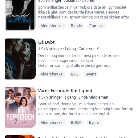
450
Visninger
·
Afsluttet
·
Lola Ben
en fælde, som hun villigt faldt i.
Som milliardærbarn var Rubys sidste år i gymnasiet
ikke så glat, som det burde have været. Hendes
nøgenbillede blev spredt vidt og bredt på skolen efter
en mystisk død af en ung pige. Mens Ruby forsøgte at
Aldersforskel
Bande
Campus
finde sandheden bag det hele, havde den flotte nye
lærer, Adonis Klaus, fået øje på hende.
Lidt vidste hun, at hun ikke kun ville blive intimt
Gå Dybt
involveret med Adonis, men at hele hendes verden v...
1.9k
Visninger
·
I gang
·
Catherine K
Denne bog indeholder de mest pirrende erotiske
noveller, du nogensinde har læst.
Det er en samling af alle erotiske genrer,
mundvandsdrivende, lystfulde og intense krydrede
Aldersforskel
BXG
Byens
historier, der kan tage dig til syndens land.
Tror du, du kan håndtere disse historier?
Vores Forbudte Kærlighed
En vild affære
1.5k
Visninger
·
I gang
·
Linda Middleman
Smagen af Emily
"Vær så god, denne vej, min dame," siger en
Bare tag mig
tjenestepiges stemme, mens jeg forsigtigt bliver ført op
En ordre
ad en trappe, der fører ind i en herregård.
Trekantdate
Vores nye lejer
Aldersforskel
BDSM
Byens
Forbløffet følger jeg efter hende, pludselig nervøs.
Pigen ved siden af
Jeg vil have Darlene
"Ingen grund til bekymring, herrerne har ventet på din
*...