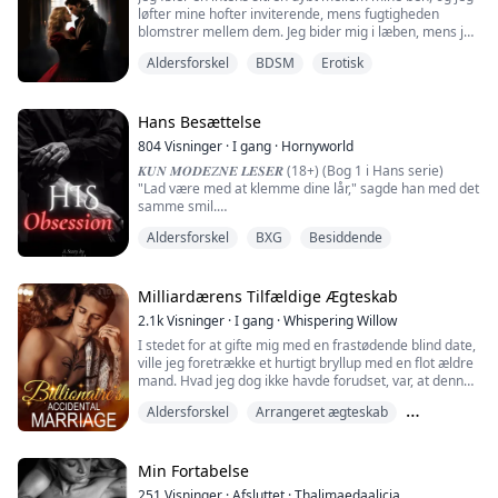
løfter mine hofter inviterende, mens fugtigheden
blomstrer mellem dem. Jeg bider mig i læben, mens jeg
forestiller mig Aleksandr glide sin lange kolde tunge ind
Aldersforskel
BDSM
Erotisk
i min varme våde fisse, udforskende de stramme
lyserøde folder, mens han slikker mig. Mine brystvorter
stivner under den silkeagtige natkjole, mens varmen
strømmer gennem mig, en bølg...
Hans Besættelse
804
Visninger
·
I gang
·
Hornyworld
𝑲𝑼𝑵 𝑴𝑶𝑫𝑬𝑍𝑵𝑬 𝑳𝑬𝑺𝑬𝑹 (18+) (Bog 1 i Hans serie)
"Lad være med at klemme dine lår," sagde han med det
samme smil.
"Hvem siger, at jeg klemmer mine lår?" svarer jeg.
Aldersforskel
BXG
Besiddende
"Så det betyder, at du ikke er våd, ikke?" spurgte han
med et smil.
"Okay, lad mig så tjekke, om du er våd eller ej," sagde
han, mens hans hånd var ved at glide ind i mine trusser,
Milliardærens Tilfældige Ægteskab
da jeg stoppede ham.
2.1k
Visninger
·
I gang
·
Whispering Willow
Nej, jeg kan ikke lade...
I stedet for at gifte mig med en frastødende blind date,
ville jeg foretrække et hurtigt bryllup med en flot ældre
mand. Hvad jeg dog ikke havde forudset, var, at denne
mand, som jeg hastigt giftede mig med, ville vise sig at
Aldersforskel
Arrangeret ægteskab
være ikke kun venlig og omsorgsfuld, men også en
skjult milliardær...
Besiddende
(Jeg kan varmt anbefale en fængslende bog, som jeg
Min Fortabelse
ikke kunne lægge fra mig i tre dage og nætter. Den e...
251
Visninger
·
Afsluttet
·
Thalimaedaalicia