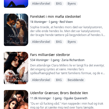
godt du lyder, når jeg knepper dig."
Aldersforskel
BXG
Byens
Yalda, en ung studerende med en mørk fortid, finder
sig selv i en engangsaffære med en dominerende
mand, som viser sig at være en af de rigeste og mest
Forelsket i min mafia stedonkel
indflydelsesrige mænd på kontinentet. Desperat efter
1k
Visninger
·
I gang
·
Red Vixen
e...
Sophia troede, at hendes mors død var katalysatoren,
der ville ende hendes liv. Men det var katalysatoren,
der bragte hende tættere på begyndelsen af hendes liv.
Til den tid, hvor hun virkelig levede.
Aldersforskel
BXG
Byens
Forældreløs som 19-årig og uden andet valg end at
flytte ind hos sin stedonkel, som hun aldrig havde
kendt, bliver Sophias liv en rutsjebane, da hun opdager,
Fars milliardær stedbror
at hendes stedonkel ikke er, hvad hun tr...
534
Visninger
·
I gang
·
Zaria Richardson
Den attenårige Clara Millers liv er langt fra det eventyr,
det engang syntes at være. Hendes fars
spilleafhængighed har tømt familiens formue, og de er
nu afhængige af hendes afdøde mors fond for at
Aldersforskel
BXG
Besiddende
opretholde en skygge af deres tidligere livsstil. Som
følge heraf er Clara en outsider på sin eksklusive high
school, Rosewood Akademi, hvor rigdom og status
betyder alt.
Udenfor Grænser, Brors Bedste Ven
11.8k
Visninger
·
I gang
·
Oguike Queeneth
Alt ændrer sig, da Adrian Bel...
"Du er så fucking våd." Han nappede i min hud og trak
mig op for at sænke mig ned over hans længde.