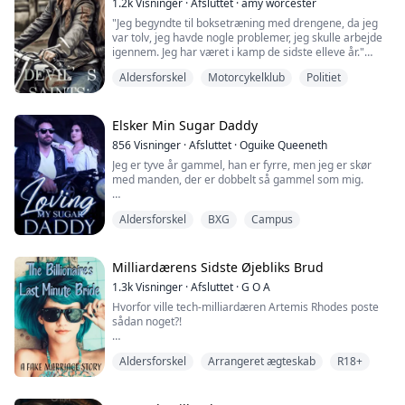
1.2k
Visninger
·
Afsluttet
·
amy worcester
"Jeg begyndte til boksetræning med drengene, da jeg
var tolv, jeg havde nogle problemer, jeg skulle arbejde
igennem. Jeg har været i kamp de sidste elleve år."
Aldersforskel
Motorcykelklub
Politiet
Treogtyve, tænkte han. Det var for ungt til hans
niogtredive år. Men han havde bestemt tænkt sig at
nyde udsigten. Hun gemte i øjeblikket sin krop under
løstsiddende tøj, men han var villig til at vædde på, at
Elsker Min Sugar Daddy
hun var ren muskel nedenunder...
856
Visninger
·
Afsluttet
·
Oguike Queeneth
Jeg er tyve år gammel, han er fyrre, men jeg er skør
med manden, der er dobbelt så gammel som mig.
"Du er så våd for mig, Græskar." Jeffrey hviskede.
Aldersforskel
BXG
Campus
"Lad Far få dig til at føle dig bedre," klynkede jeg, mens
jeg bøjede ryggen mod væggen og forsøgte at presse
mine hofter ned mod hans fingre.
Han begyndte at fingre mig hurtigere, og mit sind var i
Milliardærens Sidste Øjebliks Brud
en rus.
1.3k
Visninger
·
Afsluttet
·
G O A
"Støn mit navn." Mumlede han.
Hvorfor ville tech-milliardæren Artemis Rhodes poste
"J... Jef...
sådan noget?!
"Alle taler om hashtagget, der er gået viralt på mindre
Aldersforskel
Arrangeret ægteskab
R18+
end et par timer. Ikke desto mindre er denne pige
blevet et mysterium, som alle vil løse. Faktisk har vi
billeder fra flere personer, der har set pigen i