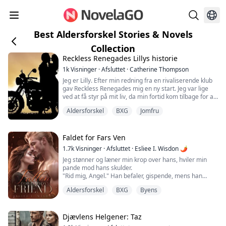
Best Aldersforskel Stories & Novels
Collection
Reckless Renegades Lillys historie
1k
Visninger
·
Afsluttet
·
Catherine Thompson
Jeg er Lilly. Efter min redning fra en rivaliserende klub
gav Reckless Renegades mig en ny start. Jeg var lige
ved at få styr på mit liv, da min fortid kom tilbage for at
hjemsøge mig. Med en nyfundet passion for sang, vil
Aldersforskel
BXG
Jomfru
min gamle værge, som er fast besluttet på at sælge
mig, ødelægge den fremtid, jeg er ved at bygge op?
Efter en ulykke, som min værge arrangerede i et
kidnapningsforsøg, mister j...
Faldet for Fars Ven
1.7k
Visninger
·
Afsluttet
·
Esliee I. Wisdon 🌶
Jeg stønner og læner min krop over hans, hviler min
pande mod hans skulder.
"Rid mig, Angel." Han befaler, gispende, mens han
guider mine hofter.
Aldersforskel
BXG
Byens
"Put den i mig, vær så sød..." beder jeg, bider ham i
skulderen og prøver at kontrollere den behagelige
fornemmelse, der overtager min krop mere intenst end
nogen orgasme, jeg har følt alene. Han gnider bare sin
Djævlens Helgener: Taz
pik mod mig, og fornemmelsen er bedre end ...