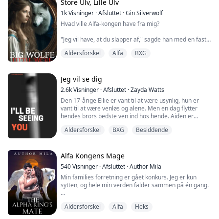
virkeligheden."
Store Ulv, Lille Ulv
1k
Visninger
·
Afsluttet
·
Gin Silverwolf
Skærmen på telefonen er lille, men jeg fanger flere
Hvad ville Alfa-kongen have fra mig?
billeder af mig, der blinker på skærmen. Det her ka...
"Jeg vil have, at du slapper af," sagde han med en fast
stemme.
Aldersforskel
Alfa
BXG
"Måske hvis du forlod rummet." Jeg greb puden for at
dække mig. Hans hasselnøddebrune øjne kneb
sammen. "Det kan jeg ikke."
Hvad ville Alfa-kongen have fra mig?
Jeg vil se dig
2.6k
Visninger
·
Afsluttet
·
Zayda Watts
Hendes flok var blevet ødelagt.
Den 17-årige Ellie er vant til at være usynlig, hun er
Hun var blevet kidnappet.
vant til at være venløs og alene. Men en dag flytter
Så mistede hun alt.
hendes brors bedste ven ind hos hende. Aiden er
Men da Layla vågner op i en fremmed flok uden
ældre, han er farlig, og han er sexet som bare pokker.
erindring ...
Aldersforskel
BXG
Besiddende
Ellie kan ikke lade være med at falde for ham, men en
anden vil have Ellie helt for sig selv og har ikke tænkt
sig at give slip så let; Noah Winters. Skolens bølle og
Alfa Kongens Mage
fast besluttet på at ...
540
Visninger
·
Afsluttet
·
Author Mila
Min families forretning er gået konkurs. Jeg er kun
sytten, og hele min verden falder sammen på én gang.
Jeg opdagede, at min kæreste var mig utro med min
Aldersforskel
Alfa
Heks
bedste veninde. Det gjorde ondt dybt, og jeg følte mig
ekstremt såret ved at se de to personer, jeg stolede på,