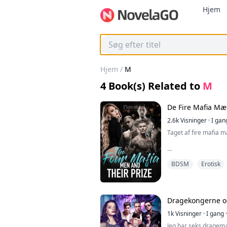
Hjem
Hjem
/
M
4
Book(s) Related to
M
De Fire Mafia Mæ
2.6k
Visninger
·
I gan
Taget af fire mafia 
"Kys igen," mumler 
BDSM
Erotisk
hele min krop, der 
advarsel om ikke at 
efter. Jeg begynder
læber en smule. Jason
tomme af min mund m
Dragekongerne og
tango, hans dominans
1k
Visninger
·
I gang
·
Vi trækker os væk, å
Jeg har seks dragem