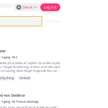
Dansk
Log Ind
Annuller
ster
·
I gang
·
M C
ænke på at stikke af, Sophie. Du vil ikke bryde
." Noget fortalte mig, at hans straf ville være
 en lussing; hans meget erigerede lem var
ator. Jeg var ikke klar til at miste min mødom
rlig dreng
Forbudt
ndnu en gang og nærmede mig dem. Jeg
Zion. Han sprang op som en vandfontæne, da
hånd over ham. "Åhh!" sagde jeg til mig selv.
ed min Stedbror
t undgå at røre ham direkte, mens jeg
d, men så sagde han: "Brug dine hænder.
·
I gang
·
M. Francis Hastings
 røre ved mig." Nå, jeg er allerede i helvede,
d dig, Jacey. Jeg vil få dig til at føle dig godt,"