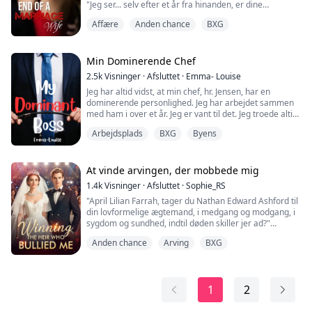
"Jeg ser... selv efter et år fra hinanden, er dine
isbarrikader ikke smeltet endnu, Kardoula mou...." Han
Affære
Anden chance
BXG
så på hende med et svagt hint af afsky.
Det var som at vifte med en rød klud foran en vred tyr.
Hun blev rasende. 'Hvor arrogant kan en mand være?
For et år siden havde hun knap nok undsluppet cellen,
Min Dominerende Chef
hvor han havde låst hende inde - i hans forfædres slot i
2.5k
Visninger
·
Afsluttet
·
Emma- Louise
Grækenland... efter at...
Jeg har altid vidst, at min chef, hr. Jensen, har en
dominerende personlighed. Jeg har arbejdet sammen
med ham i over et år. Jeg er vant til det. Jeg troede altid,
at det kun var forretningsmæssigt, fordi han havde
Arbejdsplads
BXG
Byens
brug for at være sådan, men jeg lærte snart, at det er
mere end det.
Hr. Jensen og jeg har ikke haft andet end et
At vinde arvingen, der mobbede mig
arbejdsmæssigt forhold. Han bossede rundt med mig,
1.4k
Visninger
·
Afsluttet
·
Sophie_RS
og jeg lyttede. Men...
"April Lilian Farrah, tager du Nathan Edward Ashford til
din lovformelige ægtemand, i medgang og modgang, i
sygdom og sundhed, indtil døden skiller jer ad?"
Jeg ser op i hans smukke grønne øjne, og mit svar er
Anden chance
Arving
BXG
øjeblikkeligt: "Det gør jeg."
"Og tager du, Nathan Edward Ashford, April Lillian
Farrah til din lovformelige hustru, i medgang og
modgang, i sygdom og sundhed, indtil døden skiller jer
1
2
ad?"
...