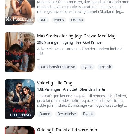
Mine planer for sommeren, tilbringe den i Orlando med
min bedste ven og finde inspiration til min nye bog,
men også nyde pausen fra hjemmet i Skotland. Jeg
havde aldrig planlagt at møde nogen, fordi jeg ikke er i
BXG
Byens
Drama
en position til at involvere mig med nogen, og så
dukker han op! Min bedste vens chef. En mand, som
mange begærer, men som kun giver sin
opmærksomhed til nogle få udvalgte. En mand med øj...
Min Stedsøster og Jeg: Gravid Med Mig
296
Visninger
·
I gang
·
FearGod Prince
Advarsel: Denne roman indeholder modent indhold
+18
"En anderledes sandhed eller konsekvens gives, og den
Barndomsforelskelse
Byens
Erotisk
skal udføres, uanset hvad," sagde Vicky.
"Okay, aftale," sagde jeg.
Voldelig Lille Ting.
"Sandhed eller konsekvens?" spurgte hun.
1.8k
Visninger
·
Afsluttet
·
Sheridan Hartin
"Fuck af?" Jeg lænede mig over til hendes side af bilen,
"Sandhed," sagde jeg.
greb fat om hendes hofter og trak hende over for at
sidde på mit skød. Denne pige var noget helt særligt,
"Hvad er din ærlige mening om de billeder, du så af
det vidste jeg fra starten. Nu skulle hun vide, hvem jeg
mig?" Hun sendte mig et blik fyldt med ren
Bande
Besættelse
Byens
er, og hvad jeg er i stand til. Jeg holdt den ene hånd fast
nysgerrighed, hvilket kun fik mig til at grine lidt.
om hendes talje og den anden om hendes hals. Det var
ikke stramt nok til at gøre hende ondt, men det ville
"Jeg kan ...
holde hende p...
Ødelagt: Du vil altid være min.