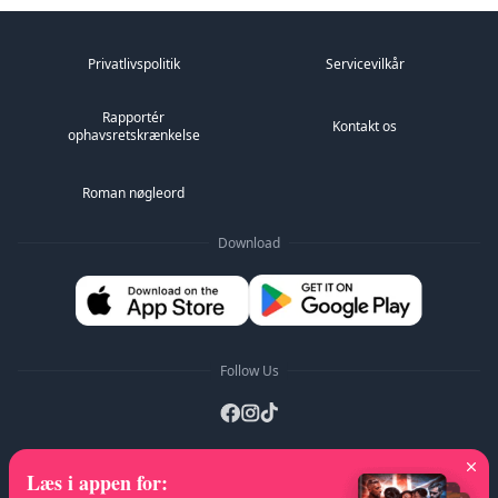
Privatlivspolitik
Servicevilkår
Rapportér
Kontakt os
ophavsretskrænkelse
Roman nøgleord
Download
Follow Us
Læs i appen for
:
A-Z lister
:
A
B
C
D
E
F
G
H
I
J
K