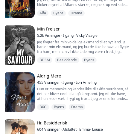
blokere synet af Alfaens stærke, nøgne krop ved siden
af mig. Han havde lige friet, men jeg kendte ikke
Alfa
Byens
Drama
engang hans navn. Hvad i alverden havde jeg gjort i
går aftes efter at være blevet fuld?
"Ulykke? Du er min mage. Følte du det ikke?" Han greb
min hånd stramt, hans øjne brændte af fare.
Min Frelser
...
5.2k
Visninger
·
I gang
·
Vicky Visagie
Jeg flygter fra min voldelige eksmand til et nyt land. Ja,
han er min eksmand, og jeg burde ikke behøve at flygte
fra ham, men han vil ikke lade mig være i fred. Jeg
starter mit nye liv i New York City, hvor jeg arbejder
BDSM
Besiddende
Byens
som barista på en café på Upper East Side og bor
sammen med nogle af min brors venner. Et tilfældigt
møde med den mest sexede mand, jeg nogensinde har
set, kan ændre mit liv for a...
Aldrig Mere
455
Visninger
·
I gang
·
Lori Ameling
Hun er menneske og kender ikke til skifterverdenen, så
det her bliver nødt til at gå langsomt. Jeg vil ikke have,
at hun løber væk i frygt og tror, at jeg er en eller anden
mærkelig type, eller endnu værre, at hun tror, hun er
BXG
Byens
Drama
blevet skør.
Jeg tager en dybere indånding, mens jeg mærker
hendes varme intensivere. Hendes indre sjæl
Hr. Besidderisk
genkender min som hendes sande mage, hvilket er en
604
Visninger
·
Afsluttet
·
Emma- Louise
god ting og gør m...