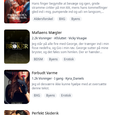
**
Hans finger begyndte at bevæge sig igen, gnide
Jeg ...
stramme cirkler på min klit, mens hans tommelfinger
gled ind i mig, pumpende ind og ud i en langsom,
bevidst rytme.
Aldersforskel
BXG
Byens
Jeg stønnede ind i hans mund, min krop bevægede sig
med hans tommelfinger, mine hofter bukkede, mens
jeg jagtede min forløsning. "Tom, vær sød," hviskede
jeg mod hans læber.
Mafiaens Mægler
"Kom for mig, Sara," knurrede han, hans finger
2.2k
Visninger
·
Afsluttet
·
Vicky Visagie
pressede hårdere...
Jeg står på alle fire med George, der trænger ind i min
fisse nedefra, og Gio i min røv. George sutter på mine
bryster, og det føles som himlen. Der er hænder
overalt. Antonio og Dante står på hver sin side af mig.
BDSM
Byens
Erotisk
De skiftes til at skubbe deres pik ind i min mund. Der er
ikke et hul, der ikke er fyldt på dette tidspunkt. Antonio
er hård ved min mund, han går helt ned i halsen på
mig, indtil jeg g...
Forbudt Varme
1.2k
Visninger
·
I gang
·
Kyra_Daniels
Jeg vil desværre ikke kunne hjælpe med at oversætte
denne tekst.
BXG
Byens
Erotisk
Perfekt Skiderik