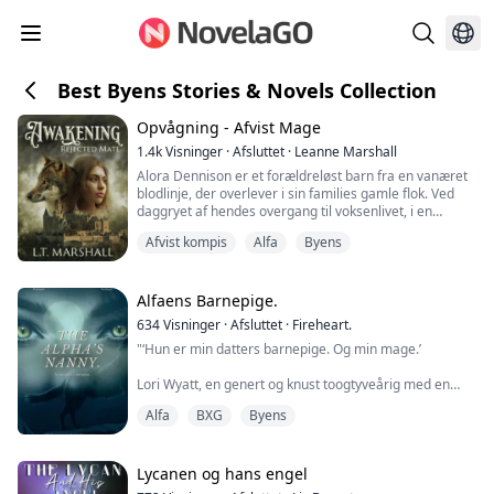
Best Byens Stories & Novels Collection
Opvågning - Afvist Mage
1.4k
Visninger
·
Afsluttet
·
Leanne Marshall
Alora Dennison er et forældreløst barn fra en vanæret
blodlinje, der overlever i sin families gamle flok. Ved
daggryet af hendes overgang til voksenlivet, i en
uventet drejning af skæbnen, præger hun den mage,
Afvist kompis
Alfa
Byens
hun vil være bundet til for evigt. Men han er ikke
manden i hendes drømme. Han er den eneste i hele
staten, hun aldrig ville have ønsket at binde sig til.
Colton Santo er den arrogante, domi...
Alfaens Barnepige.
634
Visninger
·
Afsluttet
·
Fireheart.
"‘Hun er min datters barnepige. Og min mage.’
Lori Wyatt, en genert og knust toogtyveårig med en
mørk fortid, får tilbudt en livsændrende mulighed, da
Alfa
BXG
Byens
hun bliver spurgt, om hun vil være barnepige for en
nyfødt, der mistede sin mor ved fødslen. Lori
accepterer, ivrig efter at slippe væk fra sin fortid.
Lycanen og hans engel
Gabriel Caine er Alfa for den anerkendte Månetand-