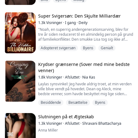
for at tage det, der blev taget fra hende i hendes
tidligere liv, og holder det fast i sine egne hænder. Hun
håndterer kællingen, sparker utro mænd ud og når til
toppen. Hun troede, at...
Super Svigersøn: Den Skjulte Milliardær
1.3k
Visninger
·
I gang
·
Deity
"Noah, en superrig andengenerationsarving, blev for
tre år siden reduceret til en almindelig person på grund
af familiekonflikter. Den smukke Lisa tog sig ikke af
Noahs situation og giftede sig med ham. Efter
Adopteret svigersøn
Byens
Genialt
ægteskabet blev Noah konstant hånet af sin svigermor,
som kaldte ham en uduelig svigersøn. Tre år senere
ophævede familien restriktionerne, og Noah genvandt
sin status som milliardærarving. N...
Krydser grænserne (Sover med mine bedste
venner)
1.8k
Visninger
·
Afsluttet
·
Nia Kas
Laylas synsvinkel: Jeg havde aldrig troet, at min verden
ville blive vendt på hovedet. Dean og Aleck, mine
bedste venner, som havde beskyttet mig lige siden
børnehaven og altid havde været ved min side, var slet
Besiddende
Besættelse
Byens
ikke, som jeg huskede dem. Siden jeg var atten, vidste
jeg det, og jeg holdt det skjult. Jeg skjulte det så godt,
indtil jeg ikke kunne længere. At blive forelsket i sine
Slutningen på et Ægteskab
bedste venner er ...
1.3k
Visninger
·
Afsluttet
·
Shravani Bhattacharya
Anna Miller