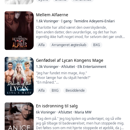
femårig, udstråler en stolt melankoli, er svær at nærme
sig og dybt begravet i sorg. Hans gennemtrængende
havblå øjne har hjemsøgt hende lige siden deres første
møde.
Mellem Alfaerne
1.6k
Visninger
·
I gang
·
Temidire Adeyemi-Enilari
Vil Gra...
Charlotte har altid været den overskydende,
Den anden datter, den uvurderlige, og det har hun
egentlig ikke haft noget imod, for selvom det gør ondt,
giver det hende en frihed, som hendes søster kun kan
Alfa
Arrangeret ægteskab
BXG
drømme om.
En frihed, der bliver taget fra hende, da hun bliver lovet
til den berygtede Alpha Hunter.
Genfødsel af Lycan Kongens Mage
Det vil hun ikke finde sig i; ikke når hun indser, at hun
1.3k
Visninger
·
Afsluttet
·
Elk Entertainment
har en mage derude, så hun stikker a...
"Jeg har fundet min mage, Avy."
"Hvor længe har du skjult hende?"
"En måned."
"En måned? og du gad ikke engang informere mig!"
Alfa
BXG
Besiddende
"Jeg følte, at du ikke ville kunne lide min idé. Jeg vidste,
at du ville være imod det, men jeg kunne ikke skjule
hende længere. Hun har ingen steder at tage hen eller
bo, så jeg er nødt til at beskytte hende mod enhver
En isdronning til salg
skade."
6k
Visninger
·
Afsluttet
·
Maria MW
"Tag dem på." Jeg tog kjolen og undertøjet, og så ville
Avyanna Windsor er Luna af Wales. Da hendes ...
jeg gå tilbage til badeværelset, men hun stoppede mig.
Det føltes som om mit hjerte stoppede et øjeblik, da jeg