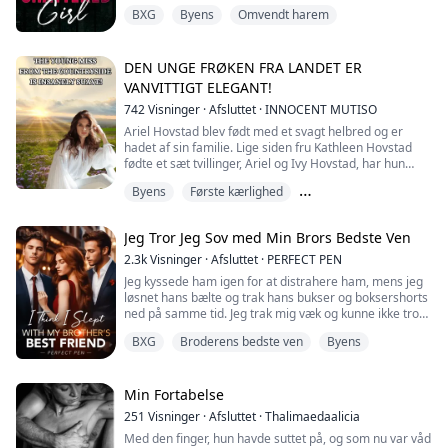
gennem min bh. Jeg spændte mig, og Jake satte sig op
BXG
Byens
Omvendt harem
og rykkede tilbage på sengen, så jeg fik lidt plads.
"Undskyld, skat. Var det for meget?" Jeg kunne se
bekymringen i hans øjne, mens jeg tog en dyb
DEN UNGE FRØKEN FRA LANDET ER
indånding.
VANVITTIGT ELEGANT!
742
Visninger
·
Afsluttet
·
INNOCENT MUTISO
"Jeg ville bare ikke have...
Ariel Hovstad blev født med et svagt helbred og er
hadet af sin familie. Lige siden fru Kathleen Hovstad
fødte et sæt tvillinger, Ariel og Ivy Hovstad, har hun
været sengeliggende. Hun tror, det er fordi Ariel
Byens
Første kærlighed
bringer uheld, da hendes helbred forværres hver gang
hun er i nærheden af hende. Derfor, bange for at blive
Modsætninger tiltrækker
ramt af mere uheld, beordrer fru Kathleen sin mand, hr.
Jeg Tror Jeg Sov med Min Brors Bedste Ven
Henry Hovstad, til at skil...
2.3k
Visninger
·
Afsluttet
·
PERFECT PEN
Jeg kyssede ham igen for at distrahere ham, mens jeg
løsnet hans bælte og trak hans bukser og boksershorts
ned på samme tid. Jeg trak mig væk og kunne ikke tro
mine egne øjne... jeg vidste godt, at han var stor, men
BXG
Broderens bedste ven
Byens
ikke så stor, og jeg er ret sikker på, at han bemærkede,
at jeg var chokeret.
"Hvad er der galt, skat... skræmte jeg dig?" Han smilede
Min Fortabelse
og fangede mit blik. Jeg svarede ved at tilte mi...
251
Visninger
·
Afsluttet
·
Thalimaedaalicia
Med den finger, hun havde suttet på, og som nu var våd