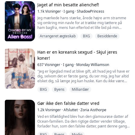
Jaget af min besatte alienchef!
1.1k
Visninger
·
I gang
·
ShadowPrincess
Jeg mærkede hans stærke, årede højre arm stramme
sig omkring min navle for at trække mig tættere på
ham bagfra, mens han efterlod et lille bid på min
øreflip med en hvisken, "Skat, kom nu... hvorfor er du
Arrangeret ægteskab
BXG
Besiddende
pludselig genert nu? Er det ikke det, du ville? Har du
ikke fantaseret om mig... hele denne tid?"
"V-Vent! H-Hvad sker der, Hr.!? H-Hvorfor er vi sådan
Han er en koreansk sexgud - Skjul jeres
her!? D-Det er så forkert... du er min che...
koner!
637
Visninger
·
I gang
·
Monday Williamson
"Jeg er ligeglad med at blive gift, alt hvad jeg vil have er
dig, selvom det er første gang, du ser mig. Jeg har altid
elsket dig, så længe jeg kan huske. Kan du ikke være
min brudgom?"
BXG
Byens
Milliardær
Hun sagde det, og jeg var ved at bryde ud i latter.
Denne kvinde må være skør. Sexen var virkelig
Gør ikke den falske datter vred
fantastisk. Hun er virkelig god i sengen, men jeg er
ingen kvindes brudgom. Jeg er en fri fugl, og jeg vil altid
1.2k
Visninger
·
Afsluttet
·
Zoria Aisthorpe
væ...
Ved en tilfældighed blev hun den glamourøse datter af
Ocean-familien. Da den rigtige datter vender tilbage,
forlader hun, som den falske datter, pænt denne gang.
Efter at være blevet mobbet af dem, beslutter hun sig
BXG
Byens
Modig