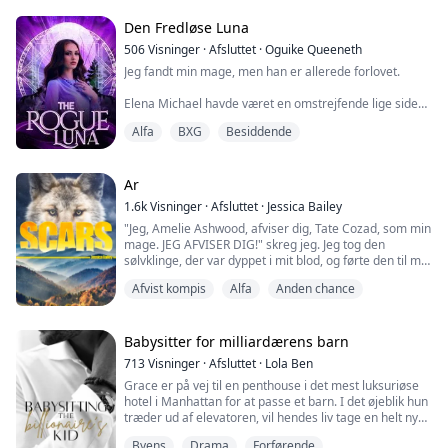
køkkenbordet, kiler sig ind mellem mine ben og
begynder at kysse og slikke mig.
Den Fredløse Luna
506
Visninger
·
Afsluttet
·
Oguike Queeneth
Hans tunge når min hals, og jeg skælver. Jeg blev endnu
Jeg fandt min mage, men han er allerede forlovet.
vådere, end jeg allerede var.
Elena Michael havde været en omstrejfende lige siden
Min krop blev varm, min sund...
hendes forældre blev angrebet og dræbt af Alfaen i
Alfa
BXG
Besiddende
hendes flok, fordi hun besad Alfa-genet, da hun var ti år
gammel. Hun blev tvunget til at overleve og vandrede
helt alene i skoven, hvor hendes fjender ikke kunne
finde hende.
Ar
1.6k
Visninger
·
Afsluttet
·
Jessica Bailey
Alt ændrede sig, da hun blev fanget af en naboflok,
"Jeg, Amelie Ashwood, afviser dig, Tate Cozad, som min
mens hun flygted...
mage. JEG AFVISER DIG!" skreg jeg. Jeg tog den
sølvklinge, der var dyppet i mit blod, og førte den til mit
mage-mærke.
Afvist kompis
Alfa
Anden chance
Amelie ønskede kun at leve et simpelt liv væk fra
rampelyset af sin Alpha-blodlinje. Hun følte, at hun
havde det, da hun fandt sin første mage. Efter mange
år sammen viste hendes mage sig ikke at være den
Babysitter for milliardærens barn
mand, han udgav sig f...
713
Visninger
·
Afsluttet
·
Lola Ben
Grace er på vej til en penthouse i det mest luksuriøse
hotel i Manhattan for at passe et barn. I det øjeblik hun
træder ud af elevatoren, vil hendes liv tage en helt ny
drejning. Hr. Powers, hendes arbejdsgiver og far til en
Byens
Drama
Forførende