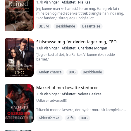
1.7k
Visninger
·
Afsluttet
·
Nia Kas
Jeg kunne mærke ham stå foran mig. Han greb fat i
mine ben og med et enkelt træk trængte han ind i mig.
"For fanden," skreg jeg uundgåeligt.
"Du skal lære at være lydig," sagde han, mens han
BDSM
Besiddende
Besættelse
fortsatte med at trænge ind i mig. Da jeg mærkede
hans hænder på min klit, rystede min krop.
"Asher, vær sød, det er for meget."
"Nej. Hvis jeg virkelig ville straffe dig, ville jeg give dig
Skilsmisse mig før døden tager mig, CEO
hele mig," sagde h...
1.8k
Visninger
·
Afsluttet
·
Charlotte Morgan
"Jeg er ked af det, fru Parker. Vi kunne ikke redde
barnet."
Min hånd rakte instinktivt mod min mave. "Så... det er
Anden chance
BXG
Besiddende
virkelig væk?"
"Din kræftsvækkede krop kan ikke understøtte
graviditeten. Vi er nødt til at afslutte den, snart," siger
Makket til min besatte stedbror
lægen.
2.7k
Visninger
·
Afsluttet
·
Velvet Desires
Udløser advarsel!!!
Efter operationen dukkede HAN op. "Audrey Sinclair!
Hvordan tør du træffe denne beslutning uden at
Tiltænkt modne læsere, der nyder moralsk komplekse,
rådføre dig med mig?"
langsomt opbyggende, besiddelsesrige, forbudte,
Aldersforskel
Alfa
BXG
mørke romancer, der udfordrer grænser.
Jeg ønskede at udøse min smerte,...
UDDRAG