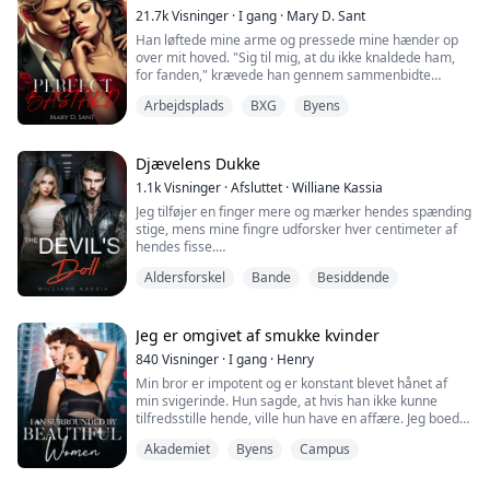
21.7k
Visninger
·
I gang
·
Mary D. Sant
Han løftede mine arme og pressede mine hænder op
over mit hoved. "Sig til mig, at du ikke knaldede ham,
for fanden," krævede han gennem sammenbidte
tænder.
Arbejdsplads
BXG
Byens
"Fuck dig selv, din skiderik!" hvæsede jeg tilbage og
forsøgte at slippe fri.
Djævelens Dukke
"Sig det!" brummede han og greb fat om min hage med
1.1k
Visninger
·
Afsluttet
·
Williane Kassia
den ene hånd.
Jeg tilføjer en finger mere og mærker hendes spænding
stige, mens mine fingre udforsker hver centimeter af
"Tror du, jeg er en luder?"
hendes fisse.
"Så det er et nej?"
Aldersforskel
Bande
Besiddende
"Slap af i kroppen." Jeg kysser hendes venstre balde og
vrider mine fingre indeni hende og skubber dem hårdt
"Skrid ad helvede til!"
ind.
Jeg er omgivet af smukke kvinder
"Godt. Det var alt, je...
"Ahh!"
840
Visninger
·
I gang
·
Henry
Min bror er impotent og er konstant blevet hånet af
Hun udstøder et brændende støn, da jeg rammer
min svigerinde. Hun sagde, at hvis han ikke kunne
hendes følsomme punkt, og jeg nærmer mig hendes
tilfredsstille hende, ville hun have en affære. Jeg boede
højre bryst, markerer det med mine bid og suger. Jeg vil
hos min bror, og til min overraskelse foreslog min bror
have...
Akademiet
Byens
Campus
en aften, at jeg skulle hjælpe ham og min svigerinde
med at få et barn.