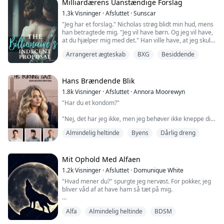
finde sig selv. For første gang i sit liv er hun ikke under
Milliardærens Uanstændige Forslag
en mands kontrol. Med en fraværende far, en voldelig
1.3k
Visninger
·
Afsluttet
·
Sunscar
stedbror og en man...
"Jeg har et forslag." Nicholas strøg blidt min hud, mens
han betragtede mig. "Jeg vil have børn. Og jeg vil have,
at du hjælper mig med det." Han ville have, at jeg skulle
give ham et barn! "Til gengæld vil jeg give dig alt, hvad
Arrangeret ægteskab
BXG
Besiddende
du nogensinde kunne ønske dig."
Forældreløs og uden et sted at kalde hjem var Willows
Hans Brændende Blik
eneste chance for lykke at komme på universitetet. Da
1.8k
Visninger
·
Afsluttet
·
Annora Moorewyn
hendes stipendium ...
"Har du et kondom?"
"Nej, det har jeg ikke, men jeg behøver ikke kneppe dig
for at få dig til at komme."
Almindelig heltinde
Byens
Dårlig dreng
Min ryg mod hans bryst med den ene arm omkring min
talje, masserende mit bryst, og den anden arm, der
stiger op til min hals.
Mit Ophold Med Alfaen
1.2k
Visninger
·
Afsluttet
·
Domunique White
"Prøv ikke at lave nogen lyd," han gled sin hånd under
"Hvad mener du?" spurgte jeg nervøst. For pokker, jeg
elastikken på mine leggings.
bliver våd af at have ham så tæt på mig.
Leah er en 25-årig, der blev adopteret. Efter
Han smiler skævt og siger, "slikke dig op og ned."
skilsmissen blev hun involveret med...
Alfa
Almindelig heltinde
BDSM
Før jeg kan svare, løfter han mig op og placerer mig på