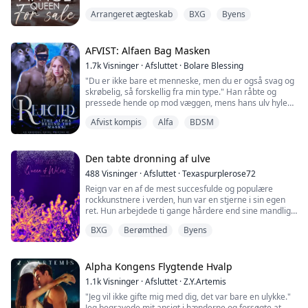
hørte hendes ordre. "Klip dig her. Lad mig se dig." Jeg
Arrangeret ægteskab
BXG
Byens
forstod ikke, hvad hun mente i starten, men da hun
stirrede utålmodigt på mig, vidste jeg, at jeg måtte
gøre, som hun sagde. Jeg åbnede min morgenkåbe og
lagde den på den hvide...
AFVIST: Alfaen Bag Masken
1.7k
Visninger
·
Afsluttet
·
Bolare Blessing
"Du er ikke bare et menneske, men du er også svag og
skrøbelig, så forskellig fra min type." Han råbte og
pressede hende op mod væggen, mens hans ulv hylede
imod den, men han ignorerede det fuldstændigt og
Afvist kompis
Alfa
BDSM
stirrede direkte ind i hendes øjne, som var fyldt med
frygt og smerte.
"Jeg vil aldrig acceptere dig som min mage, ikke fordi
du er et menneske, men fordi du slet ikke er min type,
Den tabte dronning af ulve
og jeg elsker...
488
Visninger
·
Afsluttet
·
Texaspurplerose72
Reign var en af de mest succesfulde og populære
rockkunstnere i verden, hun var en stjerne i sin egen
ret. Hun arbejdede ti gange hårdere end sine mandlige
kolleger. Der var kun en håndfuld kvindelige kunstnere,
BXG
Berømthed
Byens
der havde opnået samme slags succes som hende i en
så ung alder. Hun var meget stolt af, hvad hun havde
opnået de sidste tre år. Det var ikke nemt, hun var kun
femten, da hendes manager, M...
Alpha Kongens Flygtende Hvalp
1.1k
Visninger
·
Afsluttet
·
Z.Y.Artemis
"Jeg vil ikke gifte mig med dig, det var bare en ulykke."
Jeg begravede mit ansigt i hænderne og forsøgte at