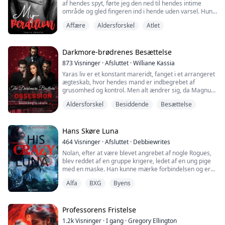
af hendes spyt, førte jeg den ned til hendes intime
område og gled fingeren ind i hende uden varsel. Hun
bøjede hofterne opad og undertrykte det støn, der sad
Affære
Aldersforskel
Atlet
fast i hendes hals.
"Støn for mig, min lækre. Jeg vil elske at høre dine
støn," sagde jeg, mens jeg langsomt bevægede
Darkmore-brødrenes Besættelse
fingeren inde i hende.
873
Visninger
·
Afsluttet
·
Williane Kassia
Yaras liv er et konstant mareridt, fanget i et arrangeret
**
ægteskab, hvor hendes mand er indbegrebet af
grusomhed og kontrol. Men alt ændrer sig, da Magnus,
Isabela er lige kommet ud af et 15-årig...
Kael og Damien Darkmore, tre mystiske og farligt
Aldersforskel
Besiddende
Besættelse
forførende brødre, træder ind i hendes liv. Splittet
mellem frygten for det ukendte og en uimodståelig
tiltrækning, finder Yara sig fanget i et spil af skygger,
lidenskab og magt, hvor hendes fri...
Hans Skøre Luna
464
Visninger
·
Afsluttet
·
Debbiewrites
Nolan, efter at være blevet angrebet af nogle Rogues,
blev reddet af en gruppe krigere, ledet af en ung pige
med en maske. Han kunne mærke forbindelsen og er
sikker på, at hun er hans mage. Hun forsvandt, før han
Alfa
BXG
Byens
kunne finde ud af, hvem hun var. Skæbnen bragte dem
sammen igen efter nogle år, og han blev åbent afvist af
hende. Han må kæmpe for at vinde hendes hjerte eller
miste hende helt.
Professorens Fristelse
1.2k
Visninger
·
I gang
·
Gregory Ellington