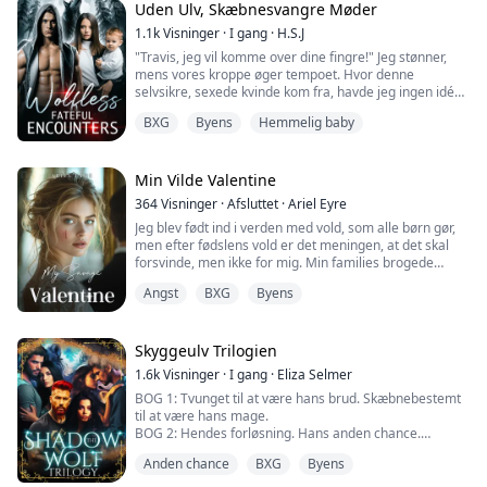
Uden Ulv, Skæbnesvangre Møder
Blod overalt. Rystende hænder.
1.1k
Visninger
·
I gang
·
H.S.J
"Travis, jeg vil komme over dine fingre!" Jeg stønner,
"Nej!" Mine øjne slørede.
mens vores kroppe øger tempoet. Hvor denne
selvsikre, sexede kvinde kom fra, havde jeg ingen idé
Hans livløse øjne stirrede tilbage på mig, hans blod
om, men Travis' krop reagerede på det. "Fuck ja, det
samlede sig ved mine fødder. Manden, jeg elskede -
BXG
Byens
Hemmelig baby
gør du," stønner Travis i mit øre, mens han øger trykket
død.
på min klit med sin tommelfinger, tilføjer en tredje
finger og sender mig over kanten. Jeg eksploderer over
Dræbt af den ene person, jeg aldrig kunne undslippe -
hans hånd, mens jeg gisper han...
Min Vilde Valentine
mi...
364
Visninger
·
Afsluttet
·
Ariel Eyre
Jeg blev født ind i verden med vold, som alle børn gør,
men efter fødslens vold er det meningen, at det skal
forsvinde, men ikke for mig. Min families brogede
historie kom med en lang linje af blod og vildskab. Fra
Angst
BXG
Byens
min fødsel til min død er jeg dømt til at leve midt i kaos
og ødelæggelse. Det betyder intet, at jeg forsøgte at
undslippe denne form for grusomhed. Jeg prøvede at få
et respektabelt jo...
Skyggeulv Trilogien
1.6k
Visninger
·
I gang
·
Eliza Selmer
BOG 1: Tvunget til at være hans brud. Skæbnebestemt
til at være hans mage.
BOG 2: Hendes forløsning. Hans anden chance.
BOG 3: Alfa-prinsessens livvagt.
Anden chance
BXG
Byens
Skæbnen kan være en underlig ting. Den ene dag er du