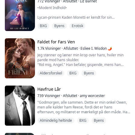
772
Visninger
·
Afsluttet
·
Liz Barnet
pakke og administrerende direktør for Caine I...
•Modent Indhold•
Lycan-prinsen Kaden Moretti er kendt for sin
hensynsløshed og grusomhed, men det ændrer sig den
BXG
Byens
Erotisk
dag, han finder den sårede engel i skoven—Isabelle
Morgan, som angiveligt er hans mage.
Isabelle har været fanget og holdt væk fra civilisationen
Faldet for Fars Ven
hele sit liv og kender intet til verden udenfor. På flugt
1.7k
Visninger
·
Afsluttet
·
Esliee I. Wisdon 🌶
fra sine ondskabsfulde fangevogtere befinder hun sig
Jeg stønner og læner min krop over hans, hviler min
pludselig i en ny og farlig ...
pande mod hans skulder.
"Rid mig, Angel." Han befaler, gispende, mens han
guider mine hofter.
Aldersforskel
BXG
Byens
"Put den i mig, vær så sød..." beder jeg, bider ham i
skulderen og prøver at kontrollere den behagelige
fornemmelse, der overtager min krop mere intenst end
nogen orgasme, jeg har følt alene. Han gnider bare sin
Havfrue Lår
pik mod mig, og fornemmelsen er bedre end ...
739
Visninger
·
Afsluttet
·
amy worcester
"Godmorgen, alle sammen. Dette er min onkel Owen,
men alle kalder ham Reese, fordi det er hans
efternavn, og militæret er mærkeligt på den måde. Han
kan godt lide fyldige piger og vild sex."
Almindelig heltinde
BXG
Byens
Treogfyrreårige Helen er nydivorceret og prøver at