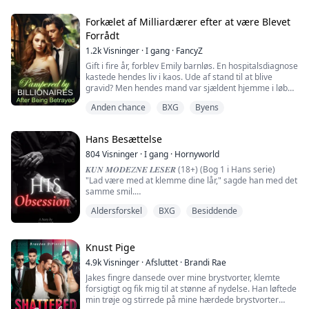
den elskede datter af en magtfuld alfa, og den næste er
du ikke andet end et redskab, der bruges til at forene
Forkælet af Milliardærer efter at være Blevet
kræfter med en anden stærk flok. Og hvis du ikke følger
Forrådt
det, der forventes af dig,...
1.2k
Visninger
·
I gang
·
FancyZ
Gift i fire år, forblev Emily barnløs. En hospitalsdiagnose
kastede hendes liv i kaos. Ude af stand til at blive
gravid? Men hendes mand var sjældent hjemme i løbet
af disse fire år, så hvordan kunne hun blive gravid?
Anden chance
BXG
Byens
Emily og hendes milliardærmand var i et
kontraktægteskab; hun havde håbet at vinde hans
kærlighed gennem indsats. Men da hendes mand
Hans Besættelse
dukkede op med en gravid kvinde, mistede hun håb...
804
Visninger
·
I gang
·
Hornyworld
𝑲𝑼𝑵 𝑴𝑶𝑫𝑬𝑍𝑵𝑬 𝑳𝑬𝑺𝑬𝑹 (18+) (Bog 1 i Hans serie)
"Lad være med at klemme dine lår," sagde han med det
samme smil.
"Hvem siger, at jeg klemmer mine lår?" svarer jeg.
Aldersforskel
BXG
Besiddende
"Så det betyder, at du ikke er våd, ikke?" spurgte han
med et smil.
"Okay, lad mig så tjekke, om du er våd eller ej," sagde
han, mens hans hånd var ved at glide ind i mine trusser,
Knust Pige
da jeg stoppede ham.
4.9k
Visninger
·
Afsluttet
·
Brandi Rae
Nej, jeg kan ikke lade...
Jakes fingre dansede over mine brystvorter, klemte
forsigtigt og fik mig til at stønne af nydelse. Han løftede
min trøje og stirrede på mine hærdede brystvorter