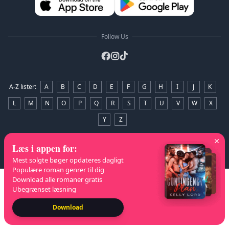
Follow Us
A-Z lister
:
A
B
C
D
E
F
G
H
I
J
K
L
M
N
O
P
Q
R
S
T
U
V
W
X
Y
Z
Ophavsret
© 2026 NovelaGO
Læs i appen for
:
Mest solgte bøger opdateres dagligt
Populære roman genrer til dig
Download alle romaner gratis
Ubegrænset læsning
Download