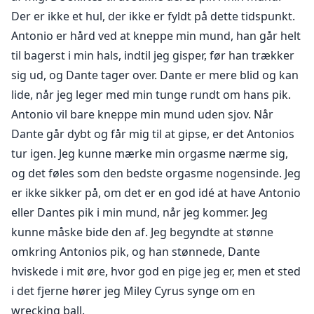
mafiafamilier, men har besluttet at arbejde sammen.
Der er ikke et hul, der ikke er fyldt på dette tidspunkt.
Nu kalder de sig D.A.G.G. Det har skabt mange
Antonio er hård ved at kneppe min mund, han går helt
problemer med deres fædre. Deres navn står for
til bagerst i min hals, indtil jeg gisper, før han trækker
Dante, Antonio, George og Gio, ja, det er deres navne,
sig ud, og Dante tager over. Dante er mere blid og kan
og de er alle vildt lækre, men jeg har en regel. Ingen
lide, når jeg leger med min tunge rundt om hans pik.
blanding af forretning og fornøjelse. Det eneste
Antonio vil bare kneppe min mund uden sjov. Når
problem er, at disse fyre ikke har modtaget min
besked om ikke at blande forretning med fornøjelse,
Dante går dybt og får mig til at gipse, er det Antonios
for åh Gud, kan de give fornøjelse...
tur igen. Jeg kunne mærke min orgasme nærme sig,
og det føles som den bedste orgasme nogensinde. Jeg
er ikke sikker på, om det er en god idé at have Antonio
eller Dantes pik i min mund, når jeg kommer. Jeg
kunne måske bide den af. Jeg begyndte at stønne
omkring Antonios pik, og han stønnede, Dante
hviskede i mit øre, hvor god en pige jeg er, men et sted
i det fjerne hører jeg Miley Cyrus synge om en
wrecking ball.