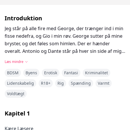
Introduktion
Jeg står på alle fire med George, der trænger ind i min
fisse nedefra, og Gio i min røv. George sutter på mine
bryster, og det føles som himlen. Der er hænder
overalt. Antonio og Dante står på hver sin side af mig.
De skiftes til at skubbe deres pik ind i min mund. Der
Læs mindre
er ikke et hul, der ikke er fyldt på dette tidspunkt.
BDSM
Byens
Erotisk
Fantasi
Kriminalitet
Antonio er hård ved min mund, han går helt ned i
halsen på mig, indtil jeg gisper, før han trækker sig ud,
Lidenskabelig
R18+
Rig
Spænding
Varmt
og Dante tager over. Dante er mere blid og kan lide,
Voldtægt
når jeg leger med min tunge omkring hans pik.
Antonio vil bare kneppe min mund uden noget pjat.
Når Dante går dybt og får mig til at gispe, er det
Kapitel
1
Antonios tur igen. Jeg kan mærke min orgasme
nærme sig, og det føles som den bedste orgasme
Kære Læsere