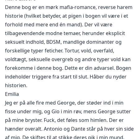
nogensinde. Jeg er ikke sikker på, om det er en god idé
Denne bog er en mørk mafia-romance, reverse harem
at have Antonio eller Dantes pik i munden, når jeg
historie (hvilket betyder, at pigen i bogen vil være i et
kommer. Jeg kunne måske bide den af. Jeg begyndte at
forhold med mere end én mand). Der vil være
stønne omkring Antonios pik, og han stønnede, mens
tilbagevendende modne temaer, herunder eksplicit
Dante hviskede i mit øre, hvor god en pige jeg er...
seksuelt indhold, BDSM, mandlige dominanter og
forskellige typer feticher. Tortur, vold, overfald,
voldtægt, seksuelle overgreb og andre typer vold kan
Mit navn er Emilia Rossi, min far var mægler for en rig
forekomme i denne bog. Dette er din advarsel. Bogen
og berygtet mafiafamilie. Han døde for nogle år siden,
indeholder triggere fra start til slut. Håber du nyder
og jeg besluttede at overtage hans forretning. Den
eneste forskel er, at jeg ikke vil arbejde for kun én
historien.
familie; jeg vil arbejde for så mange kriminelle familier
Emilia
som muligt. Du spørger måske, hvad en mægler gør. Vi
Jeg er på alle fire med George, der støder ind i min
forbinder vores klienter med de rette mennesker. Hvis
fisse under mig, og Gio i min røv, mens George sutter
de er på udkig efter våben, stoffer, diamanter, du
på mine bryster. Fuck, det føles som himlen. Der er
navngiver det, vi kan skaffe det. Jeg mødte denne
hænder overalt. Antonio og Dante står på hver sin side
gruppe mænd, de kommer fra forskellige
af mig. De skiftes til at stikke deres pik i min mund.