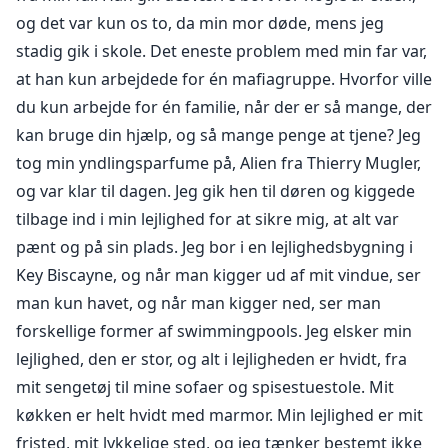
og det var kun os to, da min mor døde, mens jeg
stadig gik i skole. Det eneste problem med min far var,
at han kun arbejdede for én mafiagruppe. Hvorfor ville
du kun arbejde for én familie, når der er så mange, der
kan bruge din hjælp, og så mange penge at tjene? Jeg
tog min yndlingsparfume på, Alien fra Thierry Mugler,
og var klar til dagen. Jeg gik hen til døren og kiggede
tilbage ind i min lejlighed for at sikre mig, at alt var
pænt og på sin plads. Jeg bor i en lejlighedsbygning i
Key Biscayne, og når man kigger ud af mit vindue, ser
man kun havet, og når man kigger ned, ser man
forskellige former af swimmingpools. Jeg elsker min
lejlighed, den er stor, og alt i lejligheden er hvidt, fra
mit sengetøj til mine sofaer og spisestuestole. Mit
køkken er helt hvidt med marmor. Min lejlighed er mit
fristed, mit lykkelige sted, og jeg tænker bestemt ikke