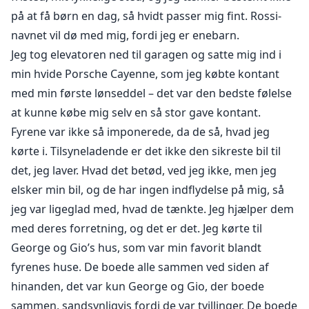
på at få børn en dag, så hvidt passer mig fint. Rossi-
navnet vil dø med mig, fordi jeg er enebarn.
Jeg tog elevatoren ned til garagen og satte mig ind i
min hvide Porsche Cayenne, som jeg købte kontant
med min første lønseddel – det var den bedste følelse
at kunne købe mig selv en så stor gave kontant.
Fyrene var ikke så imponerede, da de så, hvad jeg
kørte i. Tilsyneladende er det ikke den sikreste bil til
det, jeg laver. Hvad det betød, ved jeg ikke, men jeg
elsker min bil, og de har ingen indflydelse på mig, så
jeg var ligeglad med, hvad de tænkte. Jeg hjælper dem
med deres forretning, og det er det. Jeg kørte til
George og Gio’s hus, som var min favorit blandt
fyrenes huse. De boede alle sammen ved siden af
hinanden, det var kun George og Gio, der boede
sammen, sandsynligvis fordi de var tvillinger. De boede