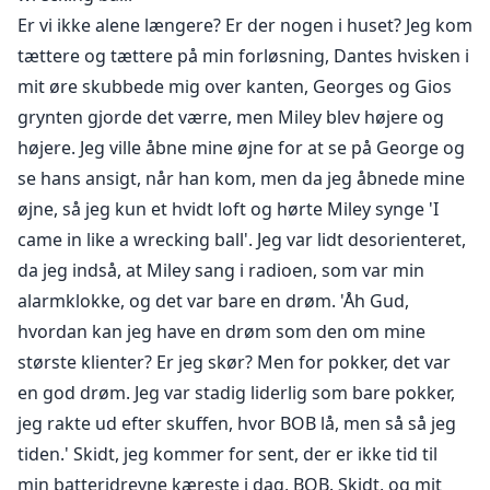
Er vi ikke alene længere? Er der nogen i huset? Jeg kom
tættere og tættere på min forløsning, Dantes hvisken i
mit øre skubbede mig over kanten, Georges og Gios
grynten gjorde det værre, men Miley blev højere og
højere. Jeg ville åbne mine øjne for at se på George og
se hans ansigt, når han kom, men da jeg åbnede mine
øjne, så jeg kun et hvidt loft og hørte Miley synge 'I
came in like a wrecking ball'. Jeg var lidt desorienteret,
da jeg indså, at Miley sang i radioen, som var min
alarmklokke, og det var bare en drøm. 'Åh Gud,
hvordan kan jeg have en drøm som den om mine
største klienter? Er jeg skør? Men for pokker, det var
en god drøm. Jeg var stadig liderlig som bare pokker,
jeg rakte ud efter skuffen, hvor BOB lå, men så så jeg
tiden.' Skidt, jeg kommer for sent, der er ikke tid til
min batteridrevne kæreste i dag, BOB. Skidt, og mit