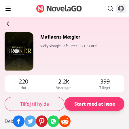
Mafiaens Mægler
Vicky Visagie
·
Afsluttet
·
321.3k ord
220
2.2k
399
Hot
Visninger
Tilføjet
Tilføj til hylde
Start med at læse
Del
: