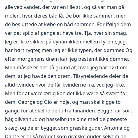
alle ved vandet, der var en lille sti, og så var man på
molen, hvor deres båd lå. De bor ikke sammen, men
de besluttede at købe en båd sammen. For ifølge dem
var det spild af penge at have tre. Tja, hver sin smag.
Jeg er ikke sikker på dynamikken mellem fyrene, jeg
har hørt rygter, men jeg er ikke typen, der dømmer. Og
efter morgenens drøm kan jeg bestemt ikke dømme.
Men måske er det på grund af, hvad jeg har hørt om
dem, at jeg havde den drøm. Tilsyneladende deler de
altid kvinder, hvor de får kvinderne fra, ved jeg ikke.
Men for at være ærlig kan det ikke være så svært for
dem. George og Gio er høje, og man skal kigge to
gange for at skelne de to fra hinanden. Begge har sort
hår, olivenhud og hasselbrune øjne med de pæneste
skæg, og de er bygget som græske guder. Antonia og
Dante er også bygget som græske guder, selvom de