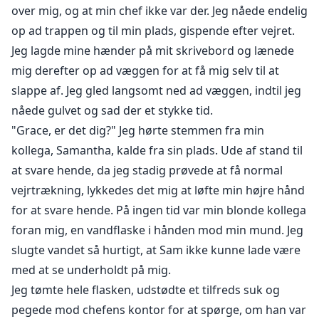
over mig, og at min chef ikke var der. Jeg nåede endelig
op ad trappen og til min plads, gispende efter vejret.
Jeg lagde mine hænder på mit skrivebord og lænede
mig derefter op ad væggen for at få mig selv til at
slappe af. Jeg gled langsomt ned ad væggen, indtil jeg
nåede gulvet og sad der et stykke tid.
"Grace, er det dig?" Jeg hørte stemmen fra min
kollega, Samantha, kalde fra sin plads. Ude af stand til
at svare hende, da jeg stadig prøvede at få normal
vejrtrækning, lykkedes det mig at løfte min højre hånd
for at svare hende. På ingen tid var min blonde kollega
foran mig, en vandflaske i hånden mod min mund. Jeg
slugte vandet så hurtigt, at Sam ikke kunne lade være
med at se underholdt på mig.
Jeg tømte hele flasken, udstødte et tilfreds suk og
pegede mod chefens kontor for at spørge, om han var