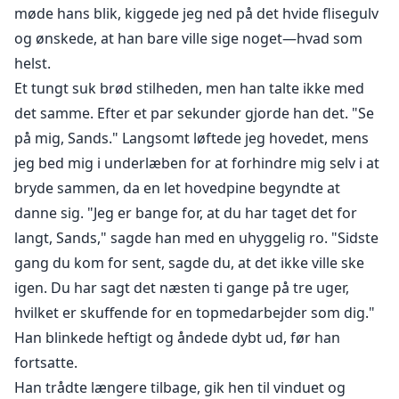
møde hans blik, kiggede jeg ned på det hvide flisegulv
og ønskede, at han bare ville sige noget—hvad som
helst.
Et tungt suk brød stilheden, men han talte ikke med
det samme. Efter et par sekunder gjorde han det. "Se
på mig, Sands." Langsomt løftede jeg hovedet, mens
jeg bed mig i underlæben for at forhindre mig selv i at
bryde sammen, da en let hovedpine begyndte at
danne sig. "Jeg er bange for, at du har taget det for
langt, Sands," sagde han med en uhyggelig ro. "Sidste
gang du kom for sent, sagde du, at det ikke ville ske
igen. Du har sagt det næsten ti gange på tre uger,
hvilket er skuffende for en topmedarbejder som dig."
Han blinkede heftigt og åndede dybt ud, før han
fortsatte.
Han trådte længere tilbage, gik hen til vinduet og