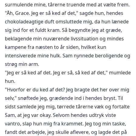
surmulende mine, tårerne truende med at vælte frem.
"Åh, Grace. Jeg er så ked af det," sagde hun, hendes
chokoladeagtige duft omsluttede mig, da hun lænede
sig ind for et fuldt kram. Så begyndte jeg at græde,
beklagende min nuværende livssituation og mindes
kampene fra næsten to år siden, hvilket kun
intensiverede mine hulk. Sam nynnede beroligende og
strøg min arm.
"Jeg er så ked af det. Jeg er så, så ked af det," mumlede
hun.
"Hvorfor er du ked af det? Jeg bragte det her over mig
selv," snøftede jeg, grædende ind i hendes bryst. Til
sidst samlede jeg mig, tørrede tårerne væk og fortalte
Sam, at jeg var okay. Selvom hendes udtryk viste
vantro, slap hun mig fra krammet. Jeg tog min taske,
fandt det arbejde, jeg skulle aflevere, og lagde det på