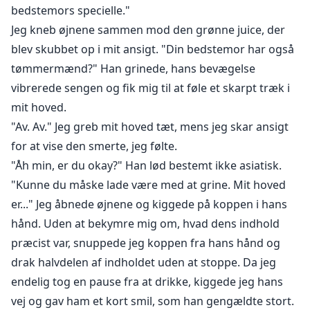
bedstemors specielle."
Jeg kneb øjnene sammen mod den grønne juice, der
blev skubbet op i mit ansigt. "Din bedstemor har også
tømmermænd?" Han grinede, hans bevægelse
vibrerede sengen og fik mig til at føle et skarpt træk i
mit hoved.
"Av. Av." Jeg greb mit hoved tæt, mens jeg skar ansigt
for at vise den smerte, jeg følte.
"Åh min, er du okay?" Han lød bestemt ikke asiatisk.
"Kunne du måske lade være med at grine. Mit hoved
er..." Jeg åbnede øjnene og kiggede på koppen i hans
hånd. Uden at bekymre mig om, hvad dens indhold
præcist var, snuppede jeg koppen fra hans hånd og
drak halvdelen af indholdet uden at stoppe. Da jeg
endelig tog en pause fra at drikke, kiggede jeg hans
vej og gav ham et kort smil, som han gengældte stort.