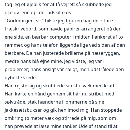
tog jeg et øjeblik for at få vejret; så skubbede jeg
glasdørene op, der adskilte os.
"Godmorgen, sir," hilste jeg figuren bag det store
træskrivebord, som havde papirer arrangeret på den
ene side, en bærbar computer i midten flankeret af to
rammer, og hans telefon liggende lige ved siden af den
bærbare. Da han justerede brillerne på næseryggen,
mødte hans blå øjne mine. Jeg vidste, jeg var i
problemer; hans ansigt var roligt, men udstrålede den
dybeste vrede.
Han rejste sig og skubbede sin stol væk med kraft.
Han kørte en hånd gennem sit hår, nu stribet med
sølvtråde, stak hænderne i lommerne på sine
jakkesætsbukser og gik hen imod mig. Han stoppede
omkring to meter væk og stirrede på mig, som om
han prøvede at læse mine tanker. Ude af stand til at