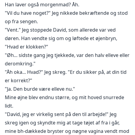
Han laver også morgenmad? Åh.
"Vil du have noget?" Jeg nikkede bekræftende og stod
op fra sengen.
"Vent." Jeg stoppede David, som allerede var ved
døren. Han vendte sig om og løftede et øjenbryn,
"Hvad er klokken?"
"Øh... sidste gang jeg tjekkede, var den halv elleve eller
deromkring."
"Åh oka... Hvad?" Jeg skreg. "Er du sikker på, at din tid
er korrekt?"
"Ja. Den burde være elleve nu."
Mine øjne blev endnu større, og mit hoved snurrede
lidt.
"David, jeg er virkelig sent på den til arbejde!" Jeg
skreg igen og skyndte mig at tage tøjet af fra i går,
mine bh-dækkede bryster og nøgne vagina vendt mod