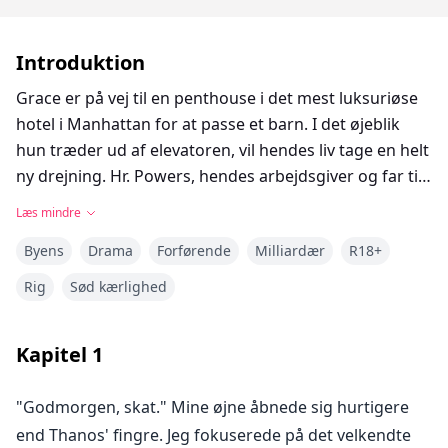
Introduktion
Grace er på vej til en penthouse i det mest luksuriøse
hotel i Manhattan for at passe et barn. I det øjeblik
hun træder ud af elevatoren, vil hendes liv tage en helt
ny drejning. Hr. Powers, hendes arbejdsgiver og far til
en femårig, udstråler en stolt melankoli, er svær at
Læs mindre
nærme sig og dybt begravet i sorg. Hans
Byens
Drama
Forførende
Milliardær
R18+
gennemtrængende havblå øjne har hjemsøgt hende
lige siden deres første møde.
Rig
Sød kærlighed
Vil Grace være i stand til at fokusere på at passe hans
Kapitel
1
femårige barn? Eller vil hun blive distraheret og intenst
viklet ind i den uimodståelige Dominic Powers?
"Godmorgen, skat." Mine øjne åbnede sig hurtigere
end Thanos' fingre. Jeg fokuserede på det velkendte