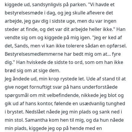
kiggede ud, sandsynligvis på parken. "Vi havde et
bestyrelsesmøde i dag, og jeg skulle aflevere det
arbejde, jeg gav dig i sidste uge, men du var ingen
steder at finde, og det var dit arbejde heller ikke." Han
vendte sig om og kiggede på mig igen. "Jeg er ked af
det, Sands, men vi kan ikke tolerere sådan en opførsel.
Bestyrelsesmedlemmerne har bedt mig om at... fyre
dig." Han hviskede de sidste to ord, som om han ikke
brød sig om at sige dem.
Jeg åndede ud, min krop rystede let. Ude af stand til at
give noget fornuftigt svar på hans underforståede
spørgsmål om mit velbefindende, nikkede jeg blot og
gik ud af hans kontor, følende en usædvanlig tunghed
i brystet. Nedslået nåede jeg min plads og sank ned i
min stol. Samantha kom hen til mig, og da hun nåede
min plads, kiggede jeg op på hende med en