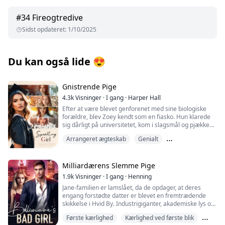
#
34
Fireogtredive
Sidst opdateret
:
1/10/2025
Du kan også lide
😍
Gnistrende Pige
4.3k
Visninger
·
I gang
·
Harper Hall
Efter at være blevet genforenet med sine biologiske
forældre, blev Zoey kendt som en fiasko. Hun klarede
sig dårligt på universitetet, kom i slagsmål og pjækkede
dagligt fra timerne. Desuden blev hendes forlovelse
Arrangeret ægteskab
Genialt
med familien Scott aflyst på grund af hendes kaotiske
privatliv! Alle forventede hendes selvdestruktion. Men
Kickass Heltinde
uventet gav hun dem en lussing! Hun fik en ph.d. og
blev en anerkendt videnskabsmand. Hun var national
Milliardærens Slemme Pige
skakmester, et geni inden for investeringer, en legende
1.9k
Visninger
·
I gang
·
Henning
inden for kampsport... Efterhånden som disse
Jane-familien er lamslået, da de opdager, at deres
uomtvistelige præstationer blev afsløret én efter én,
engang forstødte datter er blevet en fremtrædende
var der utallige mennesker, der forfulgte hende.
skikkelse i Hvid By. Industrigiganter, akademiske lys og
I mellemtiden gik Mr. Phillips, forretningslegenden, der
top-skuespillere tilskriver alle deres succes til hende.
engang behandlede hende med foragt, i panik: Det er
Første kærlighed
Kærlighed ved første blik
Hendes eks, som havde forladt hende for sin
min kone! Flyt jer!