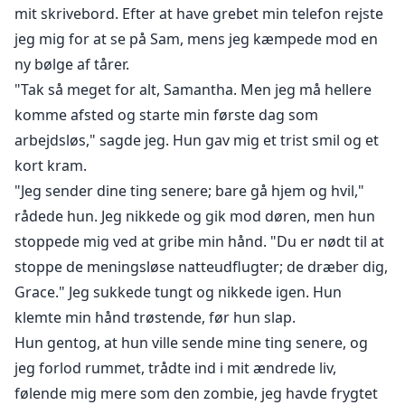
mit skrivebord. Efter at have grebet min telefon rejste
jeg mig for at se på Sam, mens jeg kæmpede mod en
ny bølge af tårer.
"Tak så meget for alt, Samantha. Men jeg må hellere
komme afsted og starte min første dag som
arbejdsløs," sagde jeg. Hun gav mig et trist smil og et
kort kram.
"Jeg sender dine ting senere; bare gå hjem og hvil,"
rådede hun. Jeg nikkede og gik mod døren, men hun
stoppede mig ved at gribe min hånd. "Du er nødt til at
stoppe de meningsløse natteudflugter; de dræber dig,
Grace." Jeg sukkede tungt og nikkede igen. Hun
klemte min hånd trøstende, før hun slap.
Hun gentog, at hun ville sende mine ting senere, og
jeg forlod rummet, trådte ind i mit ændrede liv,
følende mig mere som den zombie, jeg havde frygtet