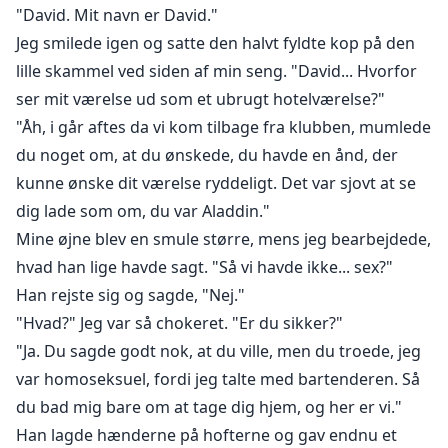
"David. Mit navn er David."
Jeg smilede igen og satte den halvt fyldte kop på den
lille skammel ved siden af min seng. "David... Hvorfor
ser mit værelse ud som et ubrugt hotelværelse?"
"Åh, i går aftes da vi kom tilbage fra klubben, mumlede
du noget om, at du ønskede, du havde en ånd, der
kunne ønske dit værelse ryddeligt. Det var sjovt at se
dig lade som om, du var Aladdin."
Mine øjne blev en smule større, mens jeg bearbejdede,
hvad han lige havde sagt. "Så vi havde ikke... sex?"
Han rejste sig og sagde, "Nej."
"Hvad?" Jeg var så chokeret. "Er du sikker?"
"Ja. Du sagde godt nok, at du ville, men du troede, jeg
var homoseksuel, fordi jeg talte med bartenderen. Så
du bad mig bare om at tage dig hjem, og her er vi."
Han lagde hænderne på hofterne og gav endnu et