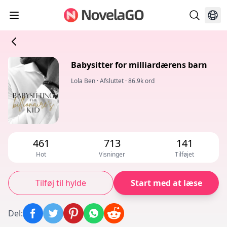
Babysitter for milliardærens barn
Lola Ben
·
Afsluttet
·
86.9k ord
461
713
141
Hot
Visninger
Tilføjet
Tilføj til hylde
Start med at læse
Del
: