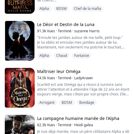
de colère.
Alpha
BDSM
Chef de la mafia
Il eut un sourire en coin et leva une main vers mes
cheveux. Je tressaillis à ce geste et détournai les yeux
des siens.
Le Désir et Destin de la Luna
« Maintenant écoute-moi bien, bella... » dit-il lentement,
91.3k
Vues
·
Terminé
·
suzanne Harris
une expression cruelle sur le visage. J'essayai de
"Enroule tes jambes autour de ma taille, petit loup."
retenir le gémissement de douleur qui menaçait de ...
Je lui obéis et enroulai mes jambes autour de lui.
Maintenant, non seulement ma poitrine le touchait,
mais mon être tout entier était pressé contre lui.
Alpha
Chaud
Fantaisie
"Dis mon nom, petit loup,"
Il grogna à mon oreille alors que sa bouche descendait
lentement le long de mon cou, jusqu'à ma clavicule et
vers ma poitrine.
Maîtriser leur Oméga
Quand je sentis sa main saisir mon sein...
74.5k
Vues
·
Terminé
·
LadyArawn
Scarlett est une Oméga qui a réussi à survivre sans
attirer l'attention et à atteindre l'âge de 22 ans en étant
toujours vierge, mais c'était par son propre choix. Elle
n'a jamais trouvé son âme sœur, mais elle ne veut plus
Arrogant
BDSM
Bondage
se contenter des choses les plus simples, elle veut être
libre et ne plus dépendre de personne, alors elle
décide de vendre sa virginité lors d'une enchère.
La compagne humaine mariée de l'Alpha
Klaus et Liam sont...
62.3k
Vues
·
Terminé
·
Heidi galea
Je suis déjà mariée, mais un père célibataire Alpha a dit