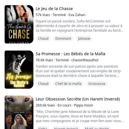
avec Vincent pour que l'une de ses filles l'épouse. Il a
vo...
Le Jeu de la Chasse
57k
Vues
·
Terminé
·
Eva Zahan
Fuyant un passé sombre, Sofia McCommer est
déterminée à repartir de zéro et à prouver sa valeur à
sa famille en rejoignant l'entreprise familiale au bord
de la faillite.
Chaud
Dominant
Jalousie
Brûlé par la vie, Adrian T. Larsen, le puissant magnat
des affaires, est devenu un homme que personne ne
voulait croiser. Avec seulement des ténèbres dans son
Sa Promesse : Les Bébés de la Mafia
cœur mort, il ne connaît pas la gentillesse et éprouve
76.6k
Vues
·
Terminé
·
chavontheauthor
une haine inten...
Tomber enceinte de son patron après une aventure
d'un soir et quitter soudainement son emploi de strip-
teaseuse était la dernière chose à laquelle Serena
s'attendait, et pour aggraver les choses, il est l'héritier
Chaud
Chef de la mafia
Grossesse
de la mafia.
Serena est calme tandis que Christian est intrépide et
franc, mais d'une manière ou d'une autre, ils doivent
Leur Obsession Secrète (Un Harem Inversé)
faire en sorte que cela fonctionne. Lorsque Christian
269.6k
Vues
·
En cours
·
Pippa moon
force Ser...
"Moi, Charlotte Jane Attwood de la Meute de la Lune
Pourpre, vous rejette, Knox et Kane Maddox, en tant
que mes compagnons et je coupe mon lien avec vous
deux et votre meute !" Je récitai, mes yeux dansant
Alpha
Harem inversé
Maté au destin