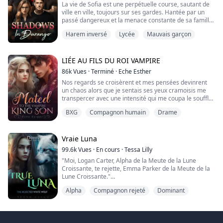
La vie de Sofia est une perpétuelle course, sautant de
d'acheter la virginité d'une fille pour un ...
ville en ville, toujours sur ses gardes. Hantée par un
passé dangereux et la menace constante de sa famille,
elle finit par atterrir dans les bas-fonds de Durango, au
Harem inversé
Lycée
Mauvais garçon
Colorado. Avec un appartement vide et une
détermination brûlante de survivre, Sofia s'inscrit dans
une nouvelle école et commence à chercher un emploi
pour rester en ville aussi ...
LIÉE AU FILS DU ROI VAMPIRE
86k
Vues
·
Terminé
·
Eche Esther
Nos regards se croisèrent et mes pensées devinrent
un chaos alors que je sentais ses yeux cramoisis me
transpercer avec une intensité qui me coupa le souffle.
Pendant un bref instant, tout autour de nous disparut et
BXG
Compagnon humain
Drame
s'effaça. Ses lèvres pleines bougèrent légèrement, et
bien qu'aucun son n'atteignît mon oreille, je savais
exactement ce qu'il murmurait. "À moi."
Vraie Luna
En ce moment, j'essaie de me libérer...
99.6k
Vues
·
En cours
·
Tessa Lilly
"Moi, Logan Carter, Alpha de la Meute de la Lune
Croissante, te rejette, Emma Parker de la Meute de la
Lune Croissante."
Alpha
Compagnon rejeté
Dominant
Je pouvais sentir mon cœur se briser. Leon hurlait en
moi, et je ressentais sa douleur.
Elle me regardait droit dans les yeux, et je pouvais voir