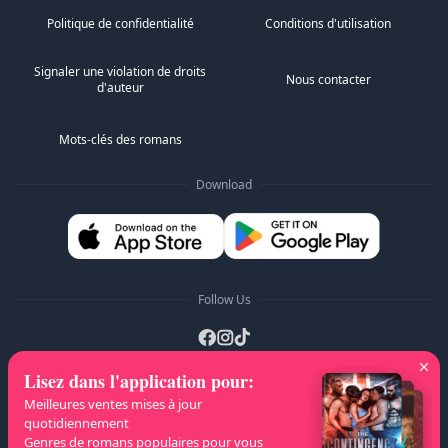
la souffrance dans son regard, mais elle refusait de la
montrer. La plupart des loups tombent à genoux de
Politique de confidentialité
Conditions d'utilisation
douleur. Je voulais tombe...
Signaler une violation de droits
Nous contacter
d'auteur
Mots-clés des romans
Download
Follow Us
Lisez dans l'application pour
:
Listes A-Z
:
A
B
C
D
E
F
G
H
I
J
Meilleures ventes mises à jour
quotidiennement
K
L
M
N
O
P
Q
R
S
T
U
V
W
Genres de romans populaires pour vous