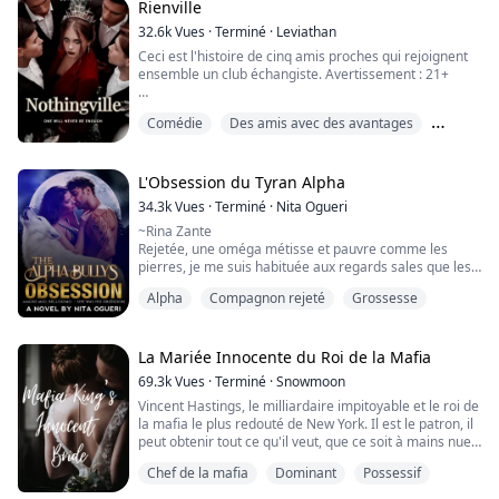
profonds qu'une obsession, alors elle l'a tenu
Rienville
fermement et l'a enchaîné à elle.
32.6k
Vues
·
Terminé
·
Leviathan
Ceci est l'histoire de cinq amis proches qui rejoignent
Ma...
ensemble un club échangiste. Avertissement : 21+
"Oh merde, Lucia, ça va. Ça suffit !"
Comédie
Des amis avec des avantages
"De quoi tu parles ? Tu n'as pas à penser à quoi que ce
Drame
soit, profite juste !"
L'Obsession du Tyran Alpha
Lucia s'assit sur les genoux de Chris après avoir
34.3k
Vues
·
Terminé
·
Nita Ogueri
confirmé que leurs corps étaient maintenant
~Rina Zante
connectés. Lucia remua les hanches et demanda à
Rejetée, une oméga métisse et pauvre comme les
Chris de lui serrer la poitrine.
pierres, je me suis habituée aux regards sales que les
...
gens me lancent. Et même si j'essaie d'ignorer les
Alpha
Compagnon rejeté
Grossesse
moqueries, c'est impossible. Maintenant, ma mère a
trouvé un emploi comme domestique dans la maison
de l'alpha. C'est un grand événement et je devrais être
ravie. Je l'étais, mais plus maintenant. Comment le
La Mariée Innocente du Roi de la Mafia
pourrais-je alors que le fi...
69.3k
Vues
·
Terminé
·
Snowmoon
Vincent Hastings, le milliardaire impitoyable et le roi de
la mafia le plus redouté de New York. Il est le patron, il
peut obtenir tout ce qu'il veut, que ce soit à mains nues
ou par la force. Tout comme il a forcé Sophie Laurens,
Chef de la mafia
Dominant
Possessif
la plus jeune fille d'Albert Laurens, l'un des hommes les
plus riches de New York, qui avait conclu un accord