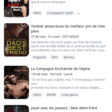
que je suis sa compagne
Je suis Salara, une femme au foyer qui subit des abus
Alpha
Compagnon rejeté
mentaux de la part de mon mari Henry depuis 5 ans.
J'ai failli le quitter une fois il y a quatre ans, mais j'ai
Fausses rencontres
découvert que j'étais enceinte et je me suis sentie
piégée dans un mariage où je suis malheureuse.
Tomber amoureuse du meilleur ami de mon
père
Ce soir, je préparais le dîner pour le par...
37.9k
Vues
·
En cours
·
DITI KOSHY
Ava Monroe a du mal à payer ses frais de scolarité.
Après une terrible faillite qui a ruiné sa famille du jour
au lendemain, Ava a vu tous ses rêves se briser sous
ses yeux. Cela n'aide pas que sa famille soit obsédée
Angoissé
BXG
Bureau
par l'idée de redevenir riche. Le choc de la pauvreté les
avait transformés en quelque chose qu'Ava ne
reconnaissait plus. Cependant, désireuse de gagner de
La Compagne Enchaînée de l'Alpha
l'argent rapidement, Ava ...
103.4k
Vues
·
Terminé
·
Laurie
"Tu ne m'as pas oubliée, Ava ?" Il me plaqua contre le
mur.
Je mordis ma lèvre, résistant à son odeur d'Alpha...
"Comment es-tu sorti ?" Son doigt traça mon visage.
Alpha
BDSM
Loup-garou
"Tu penses pouvoir t'échapper, ma chère ?" Xavier
agissait de manière irrationnelle, se comportant d'une
façon imprévisible et difficile à contrer.
Jouer avec les joueurs : Mon demi-frère
En plus de tout le reste, le lien de couple était revenu