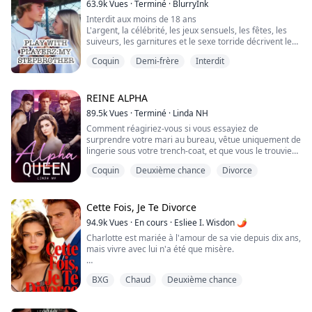
63.9k
Vues
·
Terminé
·
BlurryInk
en force, la submergeant et r...
Interdit aux moins de 18 ans
L'argent, la célébrité, les jeux sensuels, les fêtes, les
suiveurs, les garnitures et le sexe torride décrivent le
mieux les élèves du lycée de Hemsville, où chacun
Coquin
Demi-frère
Interdit
s'efforce d'être le créateur de tendances !
Que feriez-vous si vous étiez manipulé par les playboys
les plus sexy et scandaleux ? Ou lorsque vous réalisez
que votre coup de cœur de longue date devient votre...
REINE ALPHA
89.5k
Vues
·
Terminé
·
Linda NH
Comment réagiriez-vous si vous essayiez de
surprendre votre mari au bureau, vêtue uniquement de
lingerie sous votre trench-coat, et que vous le trouviez
en pleine action avec sa collègue ?
Coquin
Deuxième chance
Divorce
Pour Isabella, c'est la goutte d'eau qui fait déborder le
vase. Après des années de mépris et d'ignorance, elle
décide de mettre fin à son mariage.
Et elle ne s'attendait certainement pas à ce qu'en allant
Cette Fois, Je Te Divorce
célé...
94.9k
Vues
·
En cours
·
Esliee I. Wisdon 🌶
Charlotte est mariée à l'amour de sa vie depuis dix ans,
mais vivre avec lui n'a été que misère.
Lorsque le patriarche de la famille Houghton a décidé
BXG
Chaud
Deuxième chance
que son petit-fils épouserait la dernière Sinclair encore
en vie, Charlotte était heureuse. Ses sentiments pour
Christopher étaient plus forts que le sang et aussi