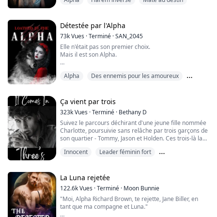
avec une douleur non exprimée en voyant mes
compagnons enlacés avec une autre femme ! Une
femme qui n'était pas moi ! Secouant la tête pour
chasser les larmes que je sentais menacer de tomber
Détestée par l'Alpha
de...
73k
Vues
·
Terminé
·
SAN_2045
Elle n'était pas son premier choix.
Mais il est son Alpha.
Alpha
Des ennemis pour les amoureux
Rose Williams s'est révélée être une Oméga et a été
détestée par tout le monde autour d'elle pour cela. On
Loup-garou
lui rappelle aussi chaque jour qu'elle ne vaut rien,
qu'elle n'est qu'un jouet pour les Alphas. Son seul
Ça vient par trois
espoir était d'atteindre ses vingt et un ans et de
323k
Vues
·
Terminé
·
Bethany D
s'installer avec Zain, un Alpha qui lui avait promis de
Suivez le parcours déchirant d'une jeune fille nommée
l'aimer et de la ...
Charlotte, poursuivie sans relâche par trois garçons de
son quartier - Tommy, Jason et Holden. Ces trois-là la
torturent depuis des années et semblent nourrir une
Innocent
Leader féminin fort
obsession malsaine pour sa personnalité timide...
Mauvais garçon
Charlotte réalise bientôt qu'elle doit échapper à leur
emprise pour survivre... même si cela signifie faire
La Luna rejetée
quelque chose qu'elle re...
122.6k
Vues
·
Terminé
·
Moon Bunnie
"Moi, Alpha Richard Brown, te rejette, Jane Biller, en
tant que ma compagne et Luna."