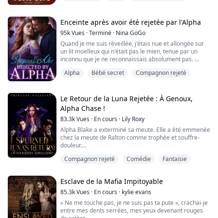
Je ne peux pas contrôler la réaction de mon corps. Je
suis piégée avec cette bête d'homme.
Enceinte après avoir été rejetée par l'Alpha
Mon Dieu, s'il te plaît, aide-moi.
95k
Vues
·
Terminé
·
Nina GoGo
Quand je me suis réveillée, j'étais nue et allongée sur
"Ne t'inquiète pas, je vais prendre soin de toi, belle," il
un lit moelleux qui n'était pas le mien, tenue par un
inclina ma tête et m'embrassa ave...
inconnu que je ne reconnaissais absolument pas.
En même temps, il y avait une douleur intense entre
Alpha
Bébé secret
Compagnon rejeté
mes jambes, j'ai failli crier à haute voix.
Avais-je donné ma virginité à un homme inconnu ?!
****************Je suis la plus jeune fille de l'Alpha
Aiden de la meute de la Lune d'Argent, ...
Le Retour de la Luna Rejetée : À Genoux,
Alpha Chase !
83.3k
Vues
·
En cours
·
Lily Roxy
Alpha Blake a exterminé sa meute. Elle a été emmenée
chez la meute de Ralton comme trophée et souffre-
douleur.
Lors de sa transformation, elle découvre que le fils de
Compagnon rejeté
Comédie
Fantaisie
l'Alpha est son âme sœur.
Il l'a rejetée parce qu'elle était une faible, une Oméga !
Le cœur brisé, elle a quitté la meute et a été traquée
Esclave de la Mafia Impitoyable
par le fils de l'Alpha qui lui a tiré dessus.
Mais elle n'est pas morte, et elle ne l'a pas r...
85.3k
Vues
·
En cours
·
kylie evans
« Ne me touche pas, je ne suis pas ta pute », crachai-je
entre mes dents serrées, mes yeux devenant rouges