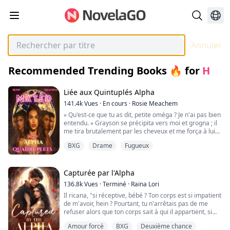
Annuler
Recommended Trending Books 🔥
for
H
Liée aux Quintuplés Alpha
141.4k
Vues
·
En cours
·
Rosie Meachem
« Qu'est-ce que tu as dit, petite oméga ? Je n'ai pas bien
entendu. » Grayson se précipita vers moi et grogna ; il
me tira brutalement par les cheveux et me força à lui
faire face. Puis, il m'attrapa par la nuque. Je ne gémis
BXG
Drame
Fugueux
pas et ne fis aucun bruit. Je regardai le sol, prenant soin
de ne pas croiser son regard. Je savais que cela le
rendrait encore plus furieux et j'avais appris à ne pas le
fai...
Capturée par l'Alpha
136.8k
Vues
·
Terminé
·
Raina Lori
Il ricana, "si réceptive, bébé ? Ton corps est si impatient
de m'avoir, hein ? Pourtant, tu n'arrêtais pas de me
refuser alors que ton corps sait à qui il appartient, si
loyal."
Amour forcé
BXG
Deuxième chance