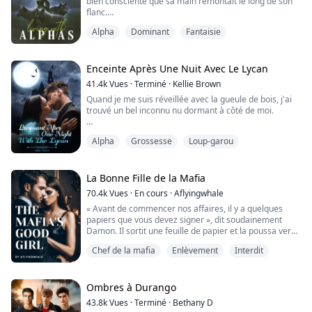
bien consciente que sa main remontait le long de son
flanc.
"J'ai besoin que tu me baises, besoin de ton nœud..." Sa
Alpha
Dominant
Fantaisie
main était si rugueuse, si grande, et la façon dont elle
glissait sur sa peau faisait frémir l'oméga de partout.
"Personne ne t'a jamais touchée comme ça, oméga ?
Tu es si sensible."
Enceinte Après Une Nuit Avec Le Lycan
"Non, ils ont essayé... mais je ne les ai pas.....
41.4k
Vues
·
Terminé
·
Kellie Brown
Quand je me suis réveillée avec la gueule de bois, j'ai
trouvé un bel inconnu nu dormant à côté de moi.
Je m'appelle Tanya, fille d'une mère porteuse, une
Alpha
Grossesse
Loup-garou
oméga sans loup et sans odeur.
Le jour de mes 18 ans, alors que je prévoyais de
donner ma virginité à mon petit ami, je l'ai trouvé en
train de coucher avec ma sœur.
La Bonne Fille de la Mafia
Je suis allée au bar pour me saouler, et j'ai
70.4k
Vues
·
En cours
·
Aflyingwhale
accidentellement eu une avent...
« Avant de commencer nos affaires, il y a quelques
papiers que vous devez signer », dit soudainement
Damon. Il sortit une feuille de papier et la poussa vers
Violet.
Chef de la mafia
Enlèvement
Interdit
« Qu'est-ce que c'est ? » demanda-t-elle.
« Un accord écrit pour le prix de notre transaction »,
Ombres à Durango
répondit Damon. Il le dit si calmement et si
43.8k
Vues
·
Terminé
·
Bethany D
nonchalamment, comme s'il n'était pas en train