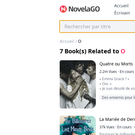
Accueil
Bo
Écrivain
Accueil
/
O
7
Book(s) Related to
O
Quatre ou Morts
2.2m
Vues
·
En cours
« Emma Grace ? »
« Oui. »
« Je suis désolé de v
survécu. » dit le méd
Des ennemis pour 
compatissant.
« M-merci. » dis-je d
Revenge
Mon père était mort, 
juste à côté de moi à c
aucun moyen de le dir
La Mariée de Der
considérée comme un
s'était passé et n'avoi
37k
Vues
·
En cours
·
risquais la prison si l
Pourquoi le milliarda