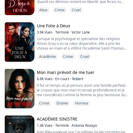
Quand ces démons restent en liberté, que ferais-tu
que ses tétons sont dressés. E...
alors ?
Abus
Crime
Cruel
Les anges ne peuvent pas affronter les démons. La
seule manière de les confronter est de devenir toi-
même un démon, en utilisant des méthodes
démoniaques pour les combattre...
Une Folie à Deux
3.9k
Vues
·
Terminé
·
Victor Lane
Lorsque la psychologue et spécialiste des religions
Alison Gray a vu sa sœur disparaître, elle a pris les
choses en main et a infiltré l'Académie Saint-Thomas
en tant que professeur du Programme Spécial Thomas.
Académie
Crime
Cruel
En approfondissant la disparition de sa sœur, Alison
s'est retrouvée mêlée à une série de meurtres
étranges et effrayants.
Le célèbre détective Oliver était charmant mais
Mon mari prévoit de me tuer
arrogant. Alors qu...
6.8k
Vues
·
En cours
·
Robert
Il fut un temps où je pensais avoir une famille parfaite.
Je croyais que mon mari m'aimait profondément et je
me considérais comme la femme la plus heureuse du
monde.
Crime
Drame
Horreur
Mais un jour, j'ai découvert que notre domestique me
poisonnait en secret. Ce qui m'a encore plus choquée,
c'était de découvrir que mon mari avait une liaison
avec elle...
ACADÉMIE SINISTRE
1.4k
Vues
·
Terminé
·
Antonia Rovayo
Katy Riley espérait que l'académie locale prestigieuse