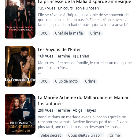
caritative.
La princesse de la Mafia disparue amnésique
135k
Vues
·
En cours
·
Tonje Unosen
Désespérée et grisée au champagne, je suis allée droit
Elle se réveille à l’hôpital, incapable de se souvenir de
vers l’homme le plus intimidant du gala. Il était froid,
quoi que ce soit de son passé. Elle est réunie avec sa
ar...
famille, qui la cherchait depuis qu’on la leur a arrachée.
Mais le retour auprès des siens n’a rien d’une vie faite
BXG
Chef de la mafia
Crime
de roses, et Ella s’efforce de toutes ses forces de
retrouver la mémoire. Sans ses souvenirs, elle a
l’impression qu’il lui manque une part essentielle d’elle-
même.
Les Voyous de l'Enfer
16k
Vues
·
Terminé
·
KJ Dahlen
Meurtres... Secrets de famille, le cartel et un mal qui ne
peut être arrêté...
Lorsque Cat arrive à Granite Falls, elle est là pour
BXG
Club de moto
Crime
chercher justice pour les victimes assassinées qui
hantent ses rêves. Inattendue, elle attire l'attention des
Rogues Of Hell MC. Elle rencontre Titan et oui, il est
aussi imposant et dangereux qu'il en a l'air. Malgré son
La Mariée Achetee du Milliardaire et Maman
attirance évidente pour elle, il suit les ord...
Instantanée
29k
Vues
·
Terminé
·
Abigail Hayes
Vendue dans un mariage avec un inconnu qu'elle ne
rencontrera jamais, Aveline Reeves perd tout. Six ans
plus tard, une nuit de passion désespérée sous
l'emprise de la drogue avec le milliardaire le plus
Bébé secret
Coup d&#39;un soir
Crime
dangereux de Manhattan change tout.