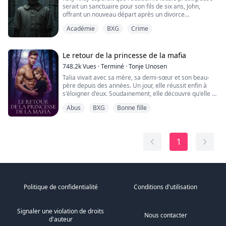
serait un sanctuaire pour son fils de six ans, John,
offrant un nouveau départ après un divorce
douloureux. Réputée pour son excellence, l'école
Académie
BXG
Crime
promettait sécurité et stabilité. Mais sous sa façade
polie, quelque chose ne va terriblement pas.
Interdite d'entrer dans l'enceinte de l'école et troublée
Le retour de la princesse de la mafia
par les barreaux de fer aux fenêtres des s...
748.2k
Vues
·
Terminé
·
Tonje Unosen
Talia vivait avec sa mère, sa demi-sœur et son beau-
père depuis des années. Un jour, elle réussit enfin à
s'éloigner d'eux. Soudainement, elle découvre qu'elle a
plus de famille ailleurs et qu'il y a beaucoup de gens
Abus
BXG
Bonne fille
qui l'aiment vraiment, quelque chose qu'elle n'avait
jamais ressenti auparavant ! Du moins, pas dans ses
souvenirs. Elle doit apprendre à faire confiance aux
autres, à se faire accept...
1
Politique de confidentialité
Conditions d'utilisation
Signaler une violation de droits
Nous contacter
d'auteur