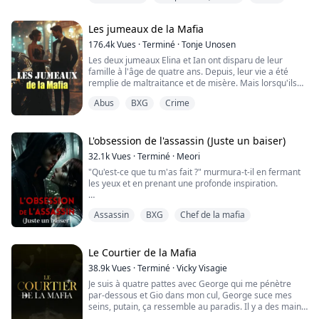
Elle fuit son lit, ne laissant qu'une bague inestimable -
sans jamais savoir qu'elle vient de se marquer pour
Les jumeaux de la Mafia
être traquée.
176.4k
Vues
·
Terminé
·
Tonje Unosen
Les deux jumeaux Elina et Ian ont disparu de leur
famille à l'âge de quatre ans. Depuis, leur vie a été
remplie de maltraitance et de misère. Mais lorsqu'ils
sont repérés dans les rues du Mexique à l'âge de neuf
Abus
BXG
Crime
ans, ils sont pris en charge par un gang. Un jour, ils
disparaissent à nouveau et sont retenus captifs
pendant un an avant d'être secourus. Pendant cette
année de captivité, ils subissent ...
L'obsession de l'assassin (Juste un baiser)
32.1k
Vues
·
Terminé
·
Meori
"Qu'est-ce que tu m'as fait ?" murmura-t-il en fermant
les yeux et en prenant une profonde inspiration.
"Tu vas payer pour m'avoir rendu si excité hier soir, et
Assassin
BXG
Chef de la mafia
tu vas payer pour m'avoir fait faire un rêve érotique à
ton sujet... mais pas aujourd'hui," dit-il, me laissant
complètement perdue.
Le Courtier de la Mafia
"Prépare-toi, Bluey, parce que tu vas voir ce visage
38.9k
Vues
·
Terminé
·
Vicky Visagie
souvent, et je te promets que notre prochaine renco...
Je suis à quatre pattes avec George qui me pénètre
par-dessous et Gio dans mon cul, George suce mes
seins, putain, ça ressemble au paradis. Il y a des mains
partout. Antonio et Dante se tiennent de chaque côté