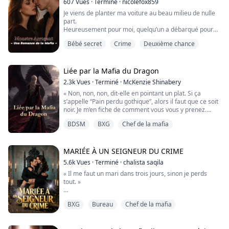
607
Vues
·
Terminé
·
nicolefox859
mon épaule.
Je viens de planter ma voiture au beau milieu de nulle
part.
« Tant mieux, » soufflé-...
Heureusement pour moi, quelqu’un a débarqué pour
me sauver.
Bébé secret
Crime
Deuxième chance
Malheureusement pour moi, cette personne est un
criminel en cavale.
Daniil Vlasov.
Liée par la Mafia du Dragon
Deux mètres de ténébreuse intensité aux yeux bleus.
2.3k
Vues
·
Terminé
·
McKenzie Shinabery
Il ne me dira pas un seul mot sur qui il est ni sur ce qu’il
« Non, non, non, dit-elle en pointant un plat. Si ça
fiche ici.
s’appelle “Pain perdu gothique”, alors il faut que ce soit
Mais nul besoin d’être un génie pour comprendre que
noir. Je m’en fiche de comment vous vous y prenez.
cet homme...
Charbon actif. Mûres. Colorant alimentaire. Sang de
BDSM
BXG
Chef de la mafia
démon. N’importe quoi. »
Le chef semblait prier en silence pour qu’on l’achève.
MARIÉE À UN SEIGNEUR DU CRIME
Je me précipitai. « Amara. Arrête de traumatiser ces
5.6k
Vues
·
Terminé
·
chalista saqila
pauvres gens. »
« Il me faut un mari dans trois jours, sinon je perds
tout. »
Elle se retourna, ravie. « Sera !...
Après d’innombrables tentatives de mise en couple qui
BXG
Bureau
Chef de la mafia
avaient tourné court, ma mère a menacé d’annuler le
trust que mon père m’avait laissé. Trois jours avant
mes vingt-huit ans, je me suis rendue à une soirée