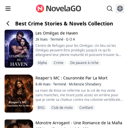
Best Crime Stories & Novels Collection
Les Omégas de Haven
2k
Vues
·
Terminé
·
G O A
Centre de Refuges pour les Omégas. Un lieu où les
Omégas peuvent être protégés jusqu'à ce qu'ils
atteignent leur pleine maturité et puissent trouver la
meute parfaite.
Alpha
Crime
De pauvre à riche
Enfin, c'est ce qu'ils m'avaient promis. Quand j'ai perdu
mes parents à quatorze ans, j'ai été envoyée au Refuge
et on m'a promis monts et merveilles. Mais quand mon
Reaper's MC : Couronnée Par La Mort
tour est arrivé, la meute que j'avais choisie m'a
8.4k
Vues
·
Terminé
·
McKenzie Shinabery
droguée et vend...
La main de Knox se referme sur le col de ma veste
sans manches, me tirant juste assez en arrière pour
que je sente sa chaleur contre ma colonne vertébrale.
BXG
Club de moto
Confiant
« À force de regarder les ennuis comme ça, murmure-
t-il contre mon oreille d’une voix rauque et basse, un
jour, ils finiront par te rendre ton regard. »
Monstre Arrogant - Une Romance de la Mafia
Je relève le menton et croise son regard par-dessus