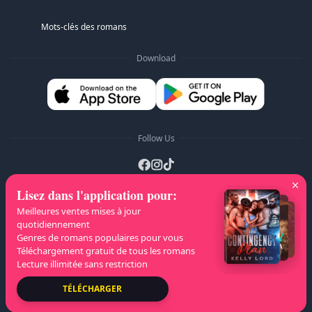
Mots-clés des romans
Download
Follow Us
Lisez dans l'application pour
:
Listes A-Z
:
A
B
C
D
E
F
G
H
I
J
Meilleures ventes mises à jour
quotidiennement
K
L
M
N
O
P
Q
R
S
T
U
V
W
Genres de romans populaires pour vous
Téléchargement gratuit de tous les romans
X
Y
Z
Lecture illimitée sans restriction
Droits d'auteur
© 2026 NovelaGO
TÉLÉCHARGER