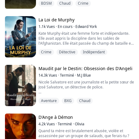
BDSM
Chaud
Crime
de moi. Ils prennent tour à tour leurs dicks dans ma
bouche. Il n'y a pas un trou qui n'est pas rempli à ce
stade. Antonio est brutal en baisant ma bouche, il va
jusqu'au fond de ma gorge ju...
La Loi de Murphy
1.1k
Vues
·
En cours
·
Edward York
Kate Murphy était une femme forte et indépendante.
Elle avait appris la discipline dans les sables de
l'Afghanistan. Elle était passée du champ de bataille en
tant que marine aux rues de Paris, d'abord comme
Crime
Détective
Indépendant
agent de police, puis comme détective en homicides.
Ses compétences furent reconnues très tôt et elle
devint lieutenant grâce à son travail acharné et son
esprit dévoué.
Maudit par le Destin: Obsession des D'Angeli
14.3k
Vues
·
Terminé
·
M.J Blue
Elle était une mentor...
Nicole Salvatore est une journaliste et la petite sœur de
José Salvatore, un détective de police.
Contrairement à ce qu'elle sait, son frère est un
Aventure
BXG
Chaud
mafioso. Dans sa quête pour attraper son frère, Roman
pose enfin les yeux sur Nicole Salvatore et devient
obsédé. Il jure qu'elle sera à lui.
D'Ange à Démon
...Il la kidnappe.
4.2k
Vues
·
Terminé
·
Olivia
Quand ta mère est brutalement abusée, violée et
assassinée par un groupe de salauds, que ferais-tu ?
« Hmm. » Je glisse ma main sous son chemisier et vois