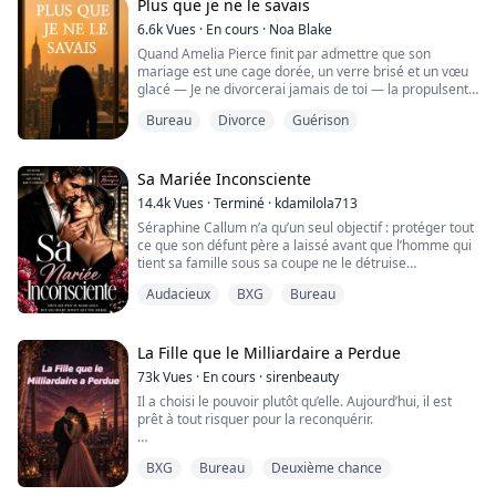
Plus que je ne le savais
6.6k
Vues
·
En cours
·
Noa Blake
Le dur labeur de Joanna Clover à l'université a porté
Quand Amelia Pierce finit par admettre que son
ses fruits lorsqu'elle a reçu une offre d'emploi de
mariage est une cage dorée, un verre brisé et un vœu
secrétaire dans l'entreprise de ses rêves, l...
glacé — Je ne divorcerai jamais de toi — la propulsent
droit dans l’orbite de Bryson Hearst : son nouveau
Bureau
Divorce
Guérison
patron, son plus vieux secret, et l’homme qui, six ans
plus tôt, lui a acheté en silence une bague avant de
l’enfermer dans son coffre.
Sa Mariée Inconsciente
Dans un monde de salles de réunion au sommet des
14.4k
Vues
·
Terminé
·
kdamilola713
tours et...
Séraphine Callum n’a qu’un seul objectif : protéger tout
ce que son défunt père a laissé avant que l’homme qui
tient sa famille sous sa coupe ne le détruise
entièrement.
Audacieux
BXG
Bureau
Lorsque son beau-père organise son mariage avec un
inconnu sans son consentement, Séraphine refuse de
se soumettre en silence. Une rencontre fortuite avec
La Fille que le Milliardaire a Perdue
une femme mystérieuse lui offre une échappatoire
73k
Vues
·
En cours
·
sirenbeauty
inattendue : un mariage é...
Il a choisi le pouvoir plutôt qu’elle. Aujourd’hui, il est
prêt à tout risquer pour la reconquérir.
Il y a huit ans, Liam Alcaraz a brisé le cœur de Mia
BXG
Bureau
Deuxième chance
Villaruiz et est parti sans se retourner, ne lui laissant
que des questions sans réponse et le fantôme d’un