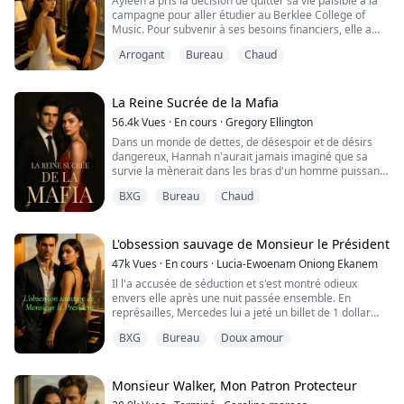
Ayleen a pris la décision de quitter sa vie paisible à la
campagne pour aller étudier au Berklee College of
Music. Pour subvenir à ses besoins financiers, elle a
rejoint un groupe qui se produisait au bar LGBT local.
Arrogant
Bureau
Chaud
Ce qu'elle ne savait pas, c'est que sa vie allait prendre
un tournant inattendu lorsqu'elle croiserait Clara, une
procureure réputée pour briser les cœurs.
La Reine Sucrée de la Mafia
56.4k
Vues
·
En cours
·
Gregory Ellington
Dans un monde de dettes, de désespoir et de désirs
dangereux, Hannah n'aurait jamais imaginé que sa
survie la mènerait dans les bras d'un homme puissant
et mystérieux.
BXG
Bureau
Chaud
Luttant pour sauver sa mère malade et échapper à une
ruine financière écrasante, Hannah accepte un
arrangement à haut risque qui promet de résoudre ses
L'obsession sauvage de Monsieur le Président
problèmes—mais à quel prix ? Leonardo, un homme
47k
Vues
·
En cours
·
Lucia-Ewoenam Oniong Ekanem
aux ombres plus sombres que la ...
Il l'a accusée de séduction et s'est montré odieux
envers elle après une nuit passée ensemble. En
représailles, Mercedes lui a jeté un billet de 1 dollar
comme paiement pour son service et comme mesure
BXG
Bureau
Doux amour
de sa performance, qu'elle a jugée médiocre. Pendant
ce temps, son corps lui faisait terriblement mal et ses
parois étaient endolories.
Monsieur Walker, Mon Patron Protecteur
Deux jours plus tard, elle se rendit à son nouveau