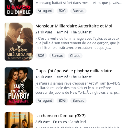
Mon sang battait si fort dans mes oreilles que j'avais
du mal à entendre autre chose. Je rampai loin de lui sur
Arrogant
BXG
Bureau
le sol.
Avec de longues enjambées, il se tenait déjà au-dessus
de moi. Il me releva et couvrit ma bouche de sa paume.
Monsieur Milliardaire Autoritaire et Moi
21.1k
Vues
·
Terminé
·
The Guitarist
La panique s'installa, mes membres tremblaient de
« C'est la veille de ton mariage avec Taylor, et tu veux
terreur.
que j'aille à son enterrement de vie de garçon, que je
m'infiltre - bien sûr avec précaution - et que je
"Tu as besoin d'un rappel de qui tu appartiens." Ses
m'assure qu'il ne couche pas avec une strip-teaseuse ?
yeux dépareillés fixaient...
BXG
Bureau
Chaud
»
« Oui. »
« Tu es folle ! »
Oui, Mary pensait que sa meilleure amie Amaya
Oups, j'ai épousé le playboy milliardaire
Peterson était vraiment folle, ce qui montrait en fait
16.2k
Vues
·
Terminé
·
The Guitarist
qu'Amaya Peterson n'avait aucune confiance en
Je n'aurais jamais rêvé d'épouser Art William Jr.—PDG
l'homme...
milliardaire, idole des tabloïds et le plus célèbre
coureur de jupons de New York. À vingt-trois ans, je
n'étais qu'Emily Rowling, une fille ordinaire qui avait
Arrogant
BXG
Bureau
sauvé une grand-mère étouffée dans le parc… et qui,
d'une manière ou d'une autre, s'était retrouvée
embarquée dans une mission pour faire tomber son
petit-fils amoureux.
La chanson d'amour (GXG)
Un juge, une ba...
8.6k
Vues
·
En cours
·
Sarah Radi