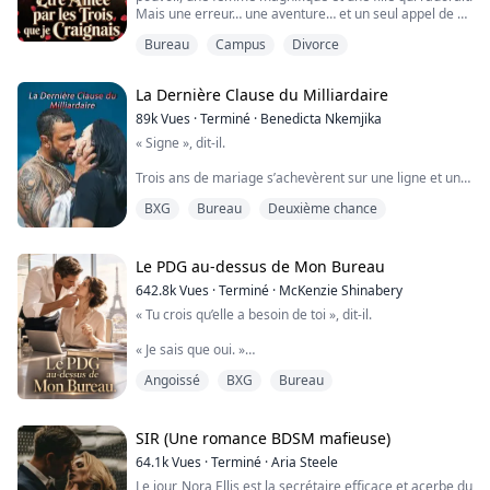
Mais une erreur… une aventure… et un seul appel de sa
maîtresse ont suffi à briser la vie parfaite qu’il croyait
Bureau
Campus
Divorce
contrôler.
Quand Amelia est partie, elle n’a pas seulement laissé
La Dernière Clause du Milliardaire
son mari derrière elle : elle emportait aussi son propre
secret, un secret capable de tout bouleverser.
89k
Vues
·
Terminé
·
Benedicta Nkemjika
« Signe », dit-il.
À présen...
Trois ans de mariage s’achevèrent sur une ligne et un
stylo qui tremblait dans sa main. Ce n’étaient pas les
BXG
Bureau
Deuxième chance
papiers qui faisaient mal — c’était sa façon à lui de ne
même pas ciller quand elle, elle vacillait.
Amelia Hart quitta son penthouse ce soir-là avec pour
Le PDG au-dessus de Mon Bureau
tout bagage une valise et le cœur en miettes. Elle avait
642.8k
Vues
·
Terminé
·
McKenzie Shinabery
tout donné à Daniel Sterling — son amour, son identité,
« Tu crois qu’elle a besoin de toi », dit-il.
sa...
« Je sais que oui. »
Angoissé
BXG
Bureau
« Et si elle ne voulait pas de ce genre de protection ? »
« Elle voudra », dis-je, la voix légèrement plus grave. «
Parce qu’il lui faut un homme capable de lui offrir le
SIR (Une romance BDSM mafieuse)
monde. »
64.1k
Vues
·
Terminé
·
Aria Steele
Le jour, Nora Ellis est la secrétaire efficace et acerbe du
« Et si le monde brûle ? »