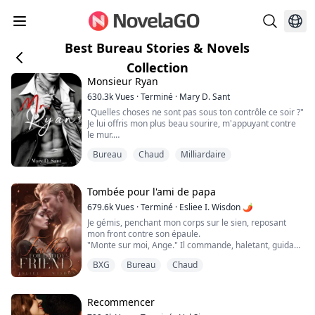
Best Bureau Stories & Novels
Collection
Monsieur Ryan
630.3k
Vues
·
Terminé
·
Mary D. Sant
"Quelles choses ne sont pas sous ton contrôle ce soir ?"
Je lui offris mon plus beau sourire, m'appuyant contre
le mur.
Il s'approcha avec une expression sombre et affamée,
Bureau
Chaud
Milliardaire
si près,
ses mains atteignirent mon visage, et il pressa son
corps contre le mien.
Sa bouche prit la mienne avec avidité, un peu
Tombée pour l'ami de papa
rudement.
679.6k
Vues
·
Terminé
·
Esliee I. Wisdon 🌶
Sa langue me laissa sans souffle.
Je gémis, penchant mon corps sur le sien, reposant
"Si tu ne viens pas avec moi, je te baise ici même." I...
mon front contre son épaule.
"Monte sur moi, Ange." Il commande, haletant, guidant
mes hanches.
BXG
Bureau
Chaud
"Mets-le en moi, s'il te plaît..." Je supplie, mordant son
épaule, essayant de contrôler la sensation de plaisir
qui envahit mon corps plus intensément que n'importe
quel orgasme que j'ai ressenti seule. Il ne fait que
Recommencer
frotter son sexe contre moi, et la...