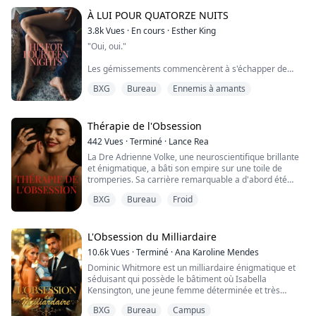
tous les deux lourdement. Mes lèvres étaient gonflées,
et mes cheveux habituellement impeccables ét...
À LUI POUR QUATORZE NUITS
3.8k
Vues
·
En cours
·
Esther King
"Oui, oui."
Les gémissements commencèrent à s'échapper de
mes lèvres de manière incontrôlable. Je ne pouvais pas
BXG
Bureau
Ennemis à amants
voir ses expressions faciales dans l'obscurité, mais je
savais qu'un sourire satisfait se dessinait sur son
visage et que ses yeux plissés me regardaient.
Thérapie de l'Obsession
Sa voix était basse, "Tu aimes ça ? Tu aimes comment
442
Vues
·
Terminé
·
Lance Rea
je te touche comme ça ? Tu aimes comment je frotte
La Dre Adrienne Volke, une neuroscientifique brillante
ton clitoris avec mon doig...
et énigmatique, a bâti son empire sur une toile de
tromperies. Sa carrière remarquable a d'abord été
construite dans le domaine de la thérapie par les
BXG
Bureau
Froid
parfums, où elle s'est consacrée à aider les patients
atteints de SSPT à naviguer dans le labyrinthe de leurs
traumatismes et cauchemars. Grâce à des senteurs
thérapeutiques soigneusement sélect...
L'Obsession du Milliardaire
10.6k
Vues
·
Terminé
·
Ana Karoline Mendes
Dominic Whitmore est un milliardaire énigmatique et
séduisant qui possède le bâtiment où Isabella
Kensington, une jeune femme déterminée et très
attirante, étudie. Dominic n'aurait jamais imaginé que
BXG
Bureau
Campus
son destin croiserait celui d'une femme aussi tentante