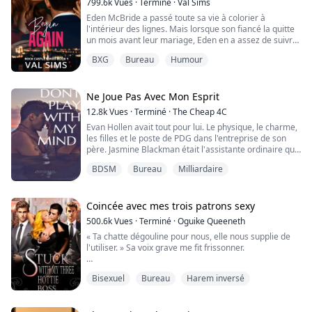
799.6k
Vues
·
Terminé
·
Val Sims
Eden McBride a passé toute sa vie à colorier à
l'intérieur des lignes. Mais lorsque son fiancé la quitte
un mois avant leur mariage, Eden en a assez de suivre
les règles. Un coup de foudre est exactement ce qu'il
BXG
Bureau
Humour
lui faut pour soigner son cœur brisé. Non, pas
vraiment. Mais c'est ce dont Eden a besoin. Liam
Anderson, l'héritier de la plus grande entreprise de
logistique de Rock Union, est le parfa...
Ne Joue Pas Avec Mon Esprit
12.8k
Vues
·
Terminé
·
The Cheap 4C
Evan Hollen avait tout pour lui. Le physique, le charme,
les filles et le poste de PDG dans l'entreprise de son
père. Jasmine Blackman était l'assistante ordinaire qui
avait un faible pour son patron. Ses rêveries et
BDSM
Bureau
Milliardaire
fantasmes ont fini par s'intensifier lorsque les deux ont
partagé des verres et ont fini par passer la nuit
ensemble. Juste au moment où elle pensait devoir lui
avouer ses sentiments,...
Coincée avec mes trois patrons sexy
500.6k
Vues
·
Terminé
·
Oguike Queeneth
« Ta chatte dégouline pour nous, elle nous supplie de
l'utiliser. » Sa voix grave me fit frissonner.
« Tu veux ça, ma chérie ? Tu veux qu'on donne à ta
Bisexuel
Bureau
Harem inversé
petite chatte ce qu'elle désire ? »
« O...oui, monsieur. » soufflai-je