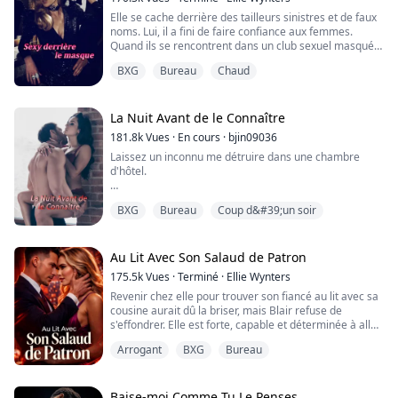
Elle se cache derrière des tailleurs sinistres et de faux
Callan, après avoir été jeté dehors par ses parents
noms. Lui, il a fini de faire confiance aux femmes.
parce qu’il était gay, a trouvé refuge dans les bras de
Quand ils se rencontrent dans un club sexuel masqué,
son petit ami, qui a ensuite transformé sa vie en enfer.
aucun des deux ne réalise qu’ils se livrent une guerre
I...
BXG
Bureau
Chaud
sans merci de l’autre côté de la table du conseil
d’administration depuis dix-huit mois.
Chez Taylor Industries, elle est Joy Smith — la directrice
La Nuit Avant de le Connaître
financière terne qui noie ses for...
181.8k
Vues
·
En cours
·
bjin09036
Laissez un inconnu me détruire dans une chambre
d'hôtel.
Deux jours plus tard, je suis entrée dans mon stage et
BXG
Bureau
Coup d&#39;un soir
je l'ai trouvé assis derrière le bureau du PDG.
Maintenant, je vais chercher du café pour l'homme qui
m'a fait gémir, et il agit comme si c'était moi qui avais
Au Lit Avec Son Salaud de Patron
franchi une limite.
175.5k
Vues
·
Terminé
·
Ellie Wynters
Revenir chez elle pour trouver son fiancé au lit avec sa
cousine aurait dû la briser, mais Blair refuse de
Tout a commencé par un défi. Cela s'est terminé par
s'effondrer. Elle est forte, capable et déterminée à aller
l'homme qu'elle ne devrait jamais désirer.
de l'avant. Ce qu'elle n'avait pas prévu, c'est de noyer
Arrogant
BXG
Bureau
son chagrin dans trop de scotch de son patron... ou de
June...
finir au lit avec son patron impitoyable et
dangereusement charmant, Roman.
Une nuit. C'est tout ce que ça devait être.
Baise-moi Comme Tu Le Penses