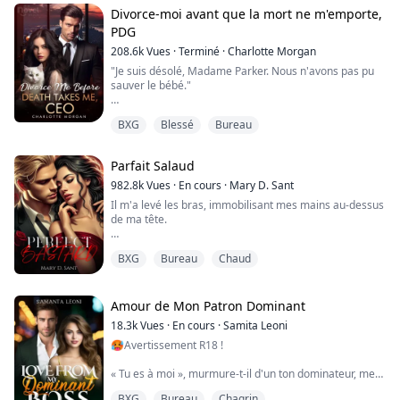
Valentina De Luca n'était jamais censée être une
Divorce-moi avant que la mort ne m'emporte,
mariée Caruso. C'était le rôle de sa sœur—jusqu'à ce
PDG
qu'Alecia s'enfuie avec son fiancé, laissant derrière elle
208.6k
Vues
·
Terminé
·
Charlotte Morgan
une famille noyée dans les dettes et un ...
"Je suis désolé, Madame Parker. Nous n'avons pas pu
sauver le bébé."
Ma main se porta instinctivement à mon ventre.
BXG
Blessé
Bureau
"Alors... c'est vraiment fini?"
"Votre corps affaibli par le cancer ne peut pas
Parfait Salaud
supporter la grossesse. Nous devons y mettre fin, et
vite," dit le médecin.
982.8k
Vues
·
En cours
·
Mary D. Sant
Il m'a levé les bras, immobilisant mes mains au-dessus
Après l'opération, IL est apparu. "Audrey Sinclair!
de ma tête.
Comment as-tu osé prendre cette décision sans me
consulter?"
"Dis-moi que tu ne l'as pas baisé," exigea-t-il entre ses
BXG
Bureau
Chaud
dents serrées.
Je voulais ...
"Va te faire foutre, espèce de salaud !" répliquai-je,
essayant de me libérer.
Amour de Mon Patron Dominant
18.3k
Vues
·
En cours
·
Samita Leoni
"Dis-le !" grogna-t-il, me saisissant le menton d'une
🥵Avertissement R18 !
main.
« Tu es à moi », murmure-t-il d'un ton dominateur, me
"Tu me prends pour une pute ?"
pénétrant avec une brutalité qui témoigne de son
BXG
Bureau
Chagrin