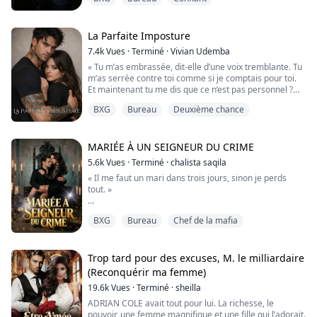
dangereusement plus âgé, terriblement puissant, et
plais pas ? ...
bien trop tentant pour son propre bien. Un seul baiser
suffit à embraser son âme.
La Parfaite Imposture
Mais quand le brouillard se dissipe, Lena découvre que
7.4k
Vues
·
Terminé
·
Vivian Udemba
ce...
« Tu m’as embrassée, dit-elle d’une voix tremblante. Tu
m’as serrée contre toi comme si je comptais pour toi.
Et maintenant tu me dis que ce n’est pas personnel ?
BXG
Bureau
Deuxième chance
La mâchoire de Kennedy se crispa. — C’était une
erreur.
Le mot la transperça.
MARIÉE À UN SEIGNEUR DU CRIME
5.6k
Vues
·
Terminé
·
chalista saqila
— Tu n’as pas le droit de me garder tout contre toi une
« Il me faut un mari dans trois jours, sinon je perds
nuit et de me détruire le lendemain. »
tout. »
...............................................................
Après d’innombrables tentatives de mise en couple qui
BXG
Bureau
Chef de la mafia
avaient tourné court, ma mère a menacé d’annuler le
trust que mon père m’avait laissé. Trois jours avant
mes vingt-huit ans, je me suis rendue à une soirée
caritative.
Trop tard pour des excuses, M. le milliardaire
(Reconquérir ma femme)
Désespérée et grisée au champagne, je suis allée droit
19.6k
Vues
·
Terminé
·
sheilla
vers l’homme le plus intimidant du gala. Il était froid,
ar...
ADRIAN COLE avait tout pour lui. La richesse, le
pouvoir, une femme magnifique et une fille qui l’adorait.