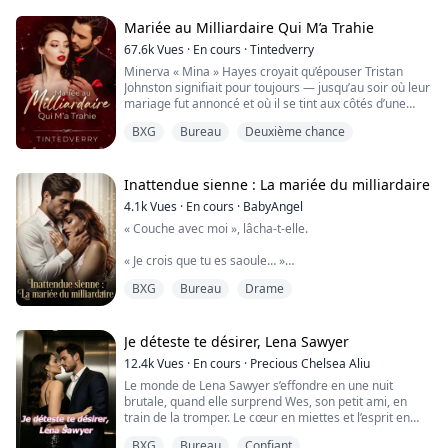
amour qu’elle croyait éternel.
Mariée au Milliardaire Qui M’a Trahie
Aujourd’hui, il est l’un des PDG les plus jeunes et les
67.6k
Vues
·
En cours
·
Tintedverry
plus puissants du pays.
Minerva « Mina » Hayes croyait qu’épouser Tristan
Johnston signifiait pour toujours — jusqu’au soir où leur
Et Mia n’est plus la fill...
mariage fut annoncé et où il se tint aux côtés d’une
autre femme, laissant le monde marquer Mina du
BXG
Bureau
Deuxième chance
sceau de la maîtresse éhontée, la troisième personne.
Trahie, enceinte et abandonnée, elle disparut sans
laisser de trace, jurant de ne plus jamais l’aimer.
Inattendue sienne : La mariée du milliardaire
Trois ans plus tard, Mina revient ...
4.1k
Vues
·
En cours
·
BabyAngel
« Couche avec moi », lâcha-t-elle.
« Je crois que tu es saoule… »
BXG
Bureau
Drame
« Je ne suis pas saoule. Je ne le suis pas. Je sais ce que
je dis. » Sa voix était calme, mais ferme. « J’ai besoin de
me sentir… désirée. Ou alors tu as une petite amie ?
Je déteste te désirer, Lena Sawyer
— Non, je n’en ai pas…
12.4k
Vues
·
En cours
·
Precious Chelsea Aliu
— Alors tu dois être marié », coupa Rebecca.
Le monde de Lena Sawyer s’effondre en une nuit
brutale, quand elle surprend Wes, son petit ami, en
« Je ne suis pas marié.
train de la tromper. Le cœur en miettes et l’esprit en
roue libre, elle se jette dans les bras d’un inconnu —
— Alors qu’est-ce qui t’en empêche ? Quoi ? Je ne te
BXG
Bureau
Confiant