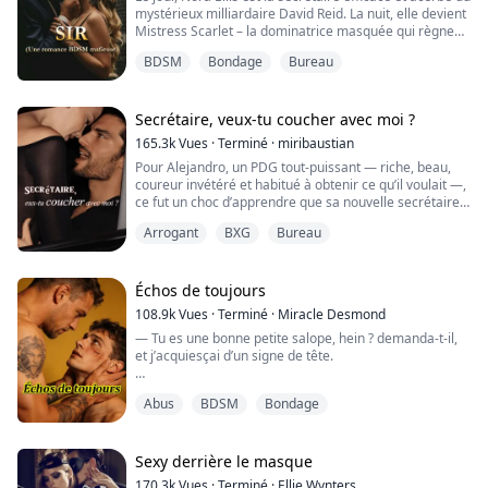
mystérieux milliardaire David Reid. La nuit, elle devient
Mistress Scarlet – la dominatrice masquée qui règne
Ma main se resserre imperceptiblement à la taille de
sur la Red Room.
Violet.
BDSM
Bondage
Bureau
Ses deux vies ne se croisent jamais.
« Alors je lui en bâtirai un nouveau, répondis-je. Même
Jusqu’à la nuit où son patron franchit le seuil de son
si ...
monde en tant que nouveau client.
Secrétaire, veux-tu coucher avec moi ?
165.3k
Vues
·
Terminé
·
miribaustian
David n’a rien à apprendre en matière de contrôle : le
Pour Alejandro, un PDG tout-puissant — riche, beau,
jour, il est le PDG impitoyabl...
coureur invétéré et habitué à obtenir ce qu’il voulait —,
ce fut un choc d’apprendre que sa nouvelle secrétaire
refusait de coucher avec lui alors que toutes les autres
Arrogant
BXG
Bureau
femmes étaient tombées à ses pieds.
C’était peut-être pour ça qu’aucune ne tenait plus de
deux semaines. Il s’en lassait vite. Mais Valeria avait dit
Échos de toujours
non, et ce refus ne fit que ...
108.9k
Vues
·
Terminé
·
Miracle Desmond
— Tu es une bonne petite salope, hein ? demanda-t‑il,
et j’acquiesçai d’un signe de tête.
— Alors, je t’ordonne de t’agenouiller et de sucer.
Abus
BDSM
Bondage
J’obéis aussitôt, prenant sa bite dans ma bouche.
— Quel bon petit garçon.
Sexy derrière le masque
170.3k
Vues
·
Terminé
·
Ellie Wynters