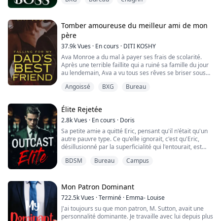
excitation. Il libère ma bouche et me retourne, une
"Est-ce que c'est un non ?"
main fermement posée sur mon dos, l'autre agrippant
mes fesses. Il me donne des coups de reins puissants
"Va en enfer !"
par derrière, mes seins rebondissant, le miroir me
Tomber amoureuse du meilleur ami de mon
renvoyant l'image complète de ma soumission.
"Bien. C'est tout ce que je voulais sav...
père
37.9k
Vues
·
En cours
·
DITI KOSHY
Suzanne Peyt...
Ava Monroe a du mal à payer ses frais de scolarité.
Après une terrible faillite qui a ruiné sa famille du jour
au lendemain, Ava a vu tous ses rêves se briser sous
ses yeux. Cela n'aide pas que sa famille soit obsédée
Angoissé
BXG
Bureau
par l'idée de redevenir riche. Le choc de la pauvreté les
avait transformés en quelque chose qu'Ava ne
reconnaissait plus. Cependant, désireuse de gagner de
Élite Rejetée
l'argent rapidement, Ava ...
2.8k
Vues
·
En cours
·
Doris
Sa petite amie a quitté Eric, pensant qu'il n'était qu'un
autre pauvre type. Ce qu'elle ignorait, c'est qu'Eric,
désillusionné par la superficialité qui l'entourait, est
déterminé à gravir les échelons contre vents et
BDSM
Bureau
Campus
marées. Ils peuvent le mépriser maintenant, mais
bientôt, il s'élèvera à des hauteurs dont ils ne peuvent
que rêver.
Mon Patron Dominant
Chers lecteurs, nous sommes ravis de vous informer
722.5k
Vues
·
Terminé
·
Emma- Louise
que le précie...
J'ai toujours su que mon patron, M. Sutton, avait une
personnalité dominante. Je travaille avec lui depuis plus