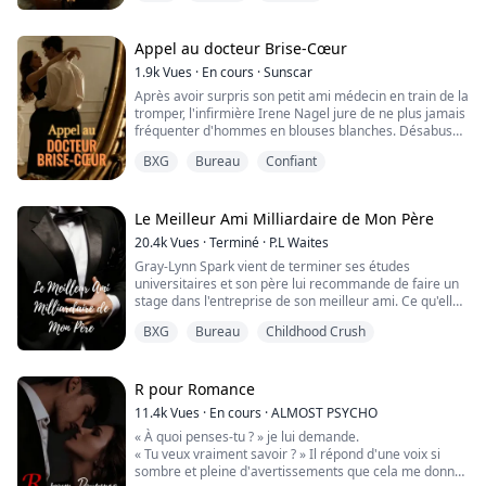
et stimulante. Bientôt, une rencontre inattendue
déclenche une attraction interdite et irrésistible entre
eux. Ils cèdent tous deux au désir, et ...
Appel au docteur Brise-Cœur
1.9k
Vues
·
En cours
·
Sunscar
Après avoir surpris son petit ami médecin en train de la
tromper, l'infirmière Irene Nagel jure de ne plus jamais
fréquenter d'hommes en blouses blanches. Désabusée
et épuisée, elle range ses blouses et son cœur brisé,
BXG
Bureau
Confiant
troquant le drame et les mauvais souvenirs contre un
nouvel hôpital tranquille à l'autre bout du pays.
Déterminée à rester célibataire et à repartir de zéro,
Irene est prête à se co...
Le Meilleur Ami Milliardaire de Mon Père
20.4k
Vues
·
Terminé
·
P.L Waites
Gray-Lynn Spark vient de terminer ses études
universitaires et son père lui recommande de faire un
stage dans l'entreprise de son meilleur ami. Ce qu'elle
ne sait pas, c'est que M. Stern est son amour d'enfance,
BXG
Bureau
Childhood Crush
qu'elle a complètement oublié et qu'elle n'a pas vu
depuis des années. Elle a du mal au bureau à ne pas
laisser ses sentiments affecter son travail, car avec M.
Stern, le travail est très ...
R pour Romance
11.4k
Vues
·
En cours
·
ALMOST PSYCHO
« À quoi penses-tu ? » je lui demande.
« Tu veux vraiment savoir ? » Il répond d'une voix si
sombre et pleine d'avertissements que cela me donne