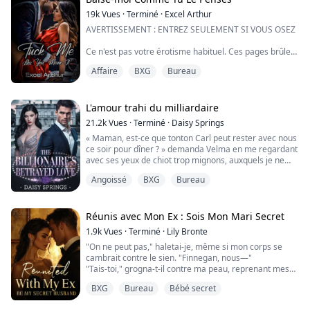
Ma...
19k
Vues
·
Terminé
·
Excel Arthur
AVERTISSEMENT : ENTREZ SEULEMENT SI VOUS OSEZ
Ce n'est pas votre érotisme habituel. Ces pages brûlent
d'un désir brut, interdit et totalement débridé. Une
Affaire
BXG
Bureau
collection de désirs tabous—sombres, décadents et
dangereusement addictifs. Vous vous retrouverez à
bout de souffle, gémissant, en désirant toujours plus
alors que chaque histoire tordue dévoile des couches
L'amour trahi du milliardaire
de luxure et de dépravation. Pas pour...
21.2k
Vues
·
Terminé
·
Daisy Springs
« Maman, est-ce que tonton Carl peut rester avec nous
ce soir pour dîner ? » demanda Velma en me regardant
avec ses yeux de chiot trop mignons, auxquels je ne
pouvais presque jamais dire non.
Angoissé
BXG
Bureau
« Et pourquoi donc ? » questionnai-je gentiment.
« Parce que je veux qu'il devienne mon papa, » elle
Réunis avec Mon Ex : Sois Mon Mari Secret
gloussa.
1.9k
Vues
·
Terminé
·
Lily Bronte
"On ne peut pas," haletai-je, même si mon corps se
cambrait contre le sien. "Finnegan, nous—"
Alma s'est retrouvée impliquée dans un scandale d'une
"Tais-toi," grogna-t-il contre ma peau, reprenant mes
nuit orchestré par sa belle-sœur et...
lèvres. Ce baiser était plus lent, plus profond, chargé
BXG
Bureau
Bébé secret
de tous les mots que nous ne pouvions pas dire.
Quand nous nous séparâmes enfin, nous respirions