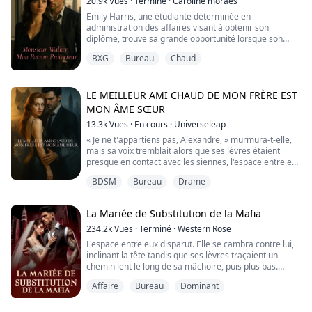
20.9k
Vues
·
Terminé
·
Caroline moraes
bureau et ...
Emily Harris, une étudiante déterminée en
administration des affaires visant à obtenir son
diplôme, trouve sa grande opportunité lorsque son
amie Emma lui décroche un stage dans l'une des
BXG
Bureau
Chaud
entreprises les plus influentes et puissantes de Paris.
Ce qu'Emily n'avait jamais prévu, c'était de croiser le
chemin de Noah Walker, le PDG énigmatique et
autoritaire de 34 ans, connu pour son comportement
LE MEILLEUR AMI CHAUD DE MON FRÈRE EST
froi...
MON ÂME SŒUR
13.3k
Vues
·
En cours
·
Universeleap
« Je ne t'appartiens pas, Alexandre, » murmura-t-elle,
mais sa voix tremblait alors que ses lèvres étaient
presque en contact avec les siennes, l'espace entre eux
rempli de tension.
BDSM
Bureau
Drame
« Tu dis ça, » murmura-t-il doucement, son souffle
caressant ses lèvres, « mais ton corps dit le contraire. »
« Dis-moi que tu ne veux pas ça, » murmura-t-il d'une
La Mariée de Substitution de la Mafia
voix rauque juste avant de presser ses lèvres contre l...
234.2k
Vues
·
Terminé
·
Western Rose
L'espace entre eux disparut. Elle se cambra contre lui,
inclinant la tête tandis que ses lèvres traçaient un
chemin lent le long de sa mâchoire, puis plus bas.
Affaire
Bureau
Dominant
Mon Dieu, elle en voulait plus.