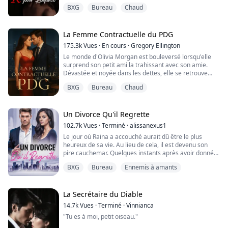
des frissons dans le dos.
BXG
Bureau
Chaud
« Oui. » dis-je, faisant preuve d'un courage absolu.
Un léger sourire en coin soulève le coin de ses lèvres
alors qu'il marche vers moi. Ses pas sont lents et
calculés, comme un prédateur en chasse.
La Femme Contractuelle du PDG
Délibérément, il s'arrête à ju...
175.3k
Vues
·
En cours
·
Gregory Ellington
Le monde d'Olivia Morgan est bouleversé lorsqu'elle
surprend son petit ami la trahissant avec son amie.
Dévastée et noyée dans les dettes, elle se retrouve
propulsée dans un arrangement improbable avec
BXG
Bureau
Chaud
Alexander Carter, le PDG froid et calculateur de Carter
Enterprises. En échange d'un mariage de convenance
d'un an, Olivia obtient l'argent dont elle a
désespérément besoin et une promotion qu'elle ...
Un Divorce Qu'il Regrette
102.7k
Vues
·
Terminé
·
alissanexus1
Le jour où Raina a accouché aurait dû être le plus
heureux de sa vie. Au lieu de cela, il est devenu son
pire cauchemar. Quelques instants après avoir donné
naissance à leurs jumeaux, Alexander a brisé son cœur
BXG
Bureau
Ennemis à amants
—divorçant d'elle et la forçant à renoncer à la garde de
leur fils, Liam. Avec rien d'autre que la trahison et le
chagrin à son actif, Raina a disparu, élevant seule leur
fille, Ava. Des ann...
La Secrétaire du Diable
14.7k
Vues
·
Terminé
·
Vinnianca
"Tu es à moi, petit oiseau."