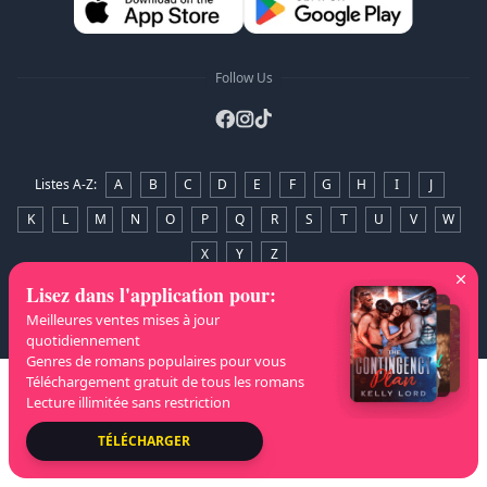
Follow Us
Listes A-Z
:
A
B
C
D
E
F
G
H
I
J
K
L
M
N
O
P
Q
R
S
T
U
V
W
X
Y
Z
Lisez dans l'application pour
:
Droits d'auteur
© 2026 NovelaGO
Meilleures ventes mises à jour
quotidiennement
Genres de romans populaires pour vous
Téléchargement gratuit de tous les romans
Lecture illimitée sans restriction
TÉLÉCHARGER