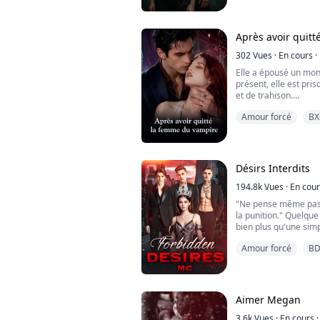
Avertissement : Livr
Cam pourra-t-elle gé
. . ...................................
amour, apprendre la v
faire face à quelqu'un
Après avoir quit
Dakota Black était 
pouvoir.
302
Vues
·
En cours
·
Mais je l'ai transfor
Il y a trois ans, je l'
Elle a épousé un mon
Et maintenant, il est
présent, elle est pri
"Sept nuits." Il a dit.
et de trahison.
pourrie. Je te donne 
Amour forcé
BX
avec moi. Et je te lib
Cassandra n’aurait j
Il a promis de détruir
mariage l’enchaînera
ne suivais pas ses or
de Wall Street le jour
n’être que sa source 
Sa pute personnelle, 
n’a jamais voulue, el
Désirs Interdits
sa demi-sœur Serena
🔻CONTENU MATUR
beauté dangereuse, m
194.8k
Vues
·
En cour
Cassandra n’a, au fo
"Ne pense même pas à
la punition." Quelque
Quand la jalousie d’
bien plus qu'une simp
Cassandra comprend qu
était un autre indicat
manoir gothique ni le
Amour forcé
B
perdre ma virginité.
homme sans cœur. Ma
nouer un complot mo
Je hochai la tête une 
tout. Le prochain Bal
commençai par Zion.
chaos, le sang… et 
d'eau quand je passai
Aimer Megan
moi-même. J'essayai 
Peut-être qu’être ané
le savonnant, mais il 
3.6k
Vues
·
En cours
·