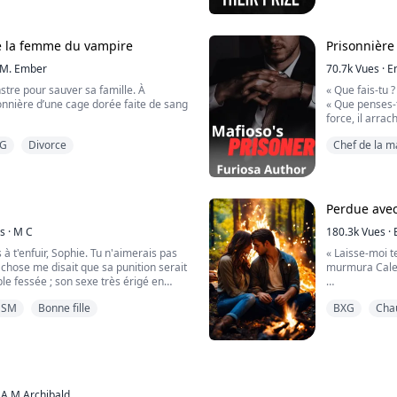
Des ennemis
e pour adultes 🔞
rer sa remise de diplôme, un nouvel
Alors, je cèd
...................................................................
Pris entre les 
érité sur elle-même et sa famille, et
entrouvrir lé
la femme qu’il
 qui semble vouloir lui nuire ?
temps et dévo
té la femme du vampire
Prisonnière
un homme enveloppé de charisme et de
cette fois, so
langue. Nos l
était la seule 
M. Ember
remportant la
70.7k
Vues
·
E
mé en monstre.
ai envoyé en prison. Par accident.
stre pour sauver sa famille. À
« Que fais-tu 
Une histoire d
Nous nous sépa
 de retour pour se venger de moi.
sonnière d’une cage dorée faite de sang
« Que penses-t
L’amour peut-i
tête vers lui 
 "J'ai passé sept nuits dans cette prison
force, il arra
demander par
définitivement
sept nuits pour vivre avec moi. Dormir
Je le vois co
gémis dans sa
G
Divorce
Chef de la m
érerai de tes péchés."
amais imaginé que ses vœux de
s'enflamment e
échanger notre
e ma vie pour le plaisir de la vue si je
ient à Alexander — seigneur vampire
détourne le r
inférieure ent
dres.
, prédateur absolu la nuit. Réduite à
Effrayée, je me
cheveux, me fo
de sang exclusive et une épouse qu’il
de l'atteindre
silhouette me
c'est comme ça qu'il m'appelait.
le endure sa froide brutalité tandis que
taille et me ti
Perdue ave
lèvres. Il est 
, fraîchement transformée et d’une
rapidement.
mélange des d
E🔻
anigance pour lui voler tout ce que
s
·
M C
« Qu'est-ce qu
180.3k
Vues
·
tout chaud et
nd, jamais vraiment possédé.
murmurent à m
 t'enfuir, Sophie. Tu n'aimerais pas
caoutchouc. P
« Laisse-moi te
« Je vais te po
 chose me disait que sa punition serait
ils savent emb
murmura Cale
Alexander manque de la tuer,
jambes, violem
le fessée ; son sexe très érigé en
e la prison la plus cruelle n’est ni le
couvrait mon i
eur. Je n'étais pas encore prête à
« Tu me fais d
s chaînes d’argent : c’est d’aimer un
DSM
Bonne fille
BXG
Cha
Aurora a toujou
délicieusemen
is surprendre Serena en train de
Par hasard, el
rtel avec des clans ennemis change
Arthur Drummo
fois de plus et m'approchai d'eux. Je
Jason, Charlie
« Je peux te fa
 de la Lune de Sang s’achèvera dans le
découvre que 
 Il se dressa comme une fontaine
bureau, dans l
mordillant ma l
son assassinat programmé.
l'intérieur. Dé
 ma main sur lui. "Ohh !" dis-je pour
obtiennent tou
plus en plus 
de ne pas le toucher directement en
TOUT.
« Q-Que veux-t
antie est précisément la liberté dont
brillante étud
dut dire, "Utilise tes mains. C'est bon
A M Archibald