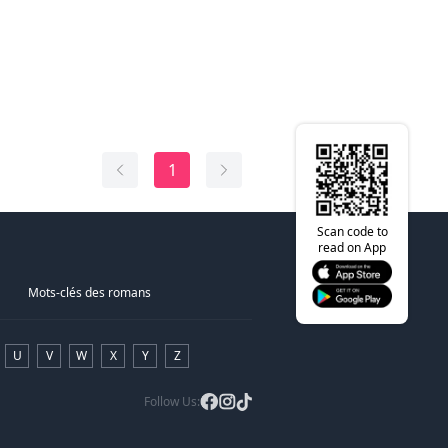
 il devient convaincu qu'Ariel détient la clé
a s'adaptera-t-elle à avoir non pas un, mais
et ferme les yeux », répondit Caleb. Sa main
la vérité derrière les trahisons.
puissants lui montrant le plaisir dont elle
ma jupe, et je fermai les yeux bien fort.
 rêvé ? Que se passera-t-il lorsqu'une
mélange de suspicion et de fascination,
érieuse s'intéressera à Aurora et
e pour entrer dans la vie d'Ariel, utilisant
les notoires hommes de la mafia ? Aurora se
demi-frère de 22 ans. Quand j'avais 15 ans,
et ses ressources pour manipuler les
e enfin et reconnaîtra-t-elle ses désirs les
e l'aimais. Il a ri et a quitté la pièce. Depuis,
qui les rapprochent. Malgré sa résistance
ou son innocence sera-t-elle à jamais ruinée
nt devenues pour le moins gênantes.
 se sent inexplicablement attirée par cet
ique et dangereux qui semble détenir
t, c'est mon 18e anniversaire, et nous
onses qu'elle cherche.
r - avec nos parents. Mon père. Sa mère.
1
r. Je prévois de me perdre autant que
eur connexion s'approfondit, les frontières
ne pas avoir à affronter Caleb.
n et désir s'estompent, les menant sur un
ux où secrets et mensonges s'entrelacent. La
e perdre, mais Caleb est avec moi, et quand
lacable de la vérité par Arthur commence à
Scan code to
rouvons dans une cabane abandonnée, je
mettant en péril non seulement son empire
read on App
ses sentiments envers moi ne sont pas tout à
aussi la fragile confiance entre lui et Ariel.
pensais.
Mots-clés des romans
e ses sentiments grandissants pour Arthur et
eut !
al d'être impliquée avec un criminel, Ariel
chirée entre loyauté et préservation de soi.
 demi-frère. Nos parents nous tueraient - si
 enjeux augmentent et que leurs mondes
illégaux qui viennent de défoncer la porte ne
U
V
W
X
Y
Z
t, ils doivent affronter leurs propres
 premier.
e des choix qui changeront le cours de leurs
Follow Us:
oire captivante d'amour, de trahison et de
 la ligne entre le méchant et le héros