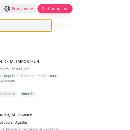
Français
Se Connecter
Annuler
N DE M. IMPOSTEUR
cours
·
Zelda Blair
 toi depuis le début, hein ? » murmura
ix brisée.
u riais chaque fois que je te déclarais mon
Dominant
Interdit
u jamais aimé, ou n'était-ce qu'un jeu pour
ds, comment cela pourrait-il être réel alors
 j'ai fait, c'est te faire confiance
pendant que tu me manipulais comme une
i ne dansait qu'à ton rythme ? » Elle
partir, M. Howard
nt lui.
En cours
·
Agatha
m'écouter, juste une fois ? » dit Lorenzo
ns, j'ai été la maîtresse de Sébastien.