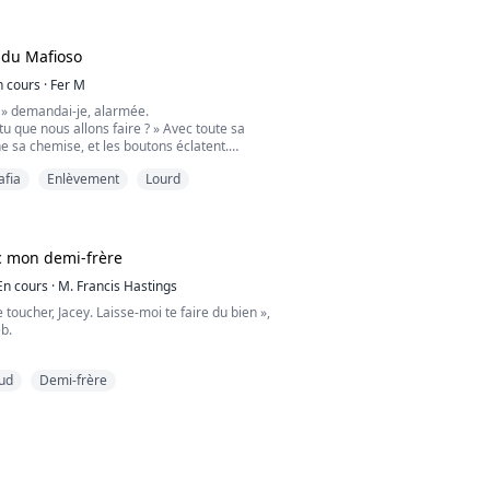
 pour les amoureux
e. Je commence à bouger ma bouche et à
remords, la trahison familiale et la lutte pour
gèrement mes lèvres. Jason ne perd pas de
 tenait pour acquise, Adrian doit prouver que,
re chaque centimètre de ma bouche avec sa
 du Mafioso
n amour est réel. Mais si le pardon d’Amelia
èvres dansent le tango, sa dominance
chose qu’il ne puisse jamais racheter ?
 course.
n cours
·
Fer M
? » demandai-je, alarmée.
e trahison, de chagrin et de rédemption.
rons, respirant fort. Ensuite, Ben tourne ma
u que nous allons faire ? » Avec toute sa
l survivre quand il est déjà trop tard pour
et fait la même chose. Son baiser est
che sa chemise, et les boutons éclatent.
don ?
 plus doux mais tout aussi contrôlant. Je
mplètement nu devant moi, mes joues
 bouche alors que nous continuons à
afia
Enlèvement
Lourd
n apercevant son pénis dur et puissant. Je
 salive. Il tire légèrement ma lèvre
egard, me sentant tellement honteuse.
re ses dents en se retirant. Kai tire mes
 lève du lit et cours vers la porte, mais avant
rçant à lever les yeux vers lui, sa grande
, ses mains fortes et épaisses enserrent ma
 dominant. Il se penche et réclame mes
rent vers son corps, il me retourne
c mon demi-frère
brutal et impérieux. Charlie suit et est un
eux. Mes lèvres sont enflées, mon visage est
i ne va pas, bébé ? Tu as peur ? » Ses lèvres
En cours
·
M. Francis Hastings
 rougi, et mes jambes sont comme du
on oreille.
our des psychopathes meurtriers, bon sang,
 toucher, Jacey. Laisse-moi te faire du bien »,
sséder, ma fille. » Arthur se glisse entre mes
rasser.
b.
ment, il arrache le seul morceau qui
ntimité.
éjà du bien », lâchai-je, mon corps frissonnant
ud
Demi-frère
rs travaillé dur. Elle veut juste vivre sa vie.
t sous son toucher.
le a rencontré quatre hommes de la mafia :
nd, un puissant et redouté chef de la mafia,
, Ben et Kai. Ils sont les dominants ultimes au
ire sentir encore mieux », dit Caleb en
son empire est systématiquement pillé de
a rue, et certainement dans la chambre. Ils
èvre inférieure. « Tu me laisses faire ? »
terminé à identifier le coupable, il devient de
jours ce qu'ils veulent et ILS PARTAGENT
obsédé par une femme nommée Ariel, une
u que je fasse ? » demandai-je.
iante en médecine. Alors qu'Arthur s'enfonce