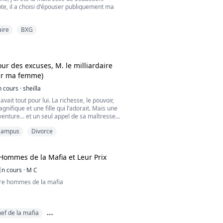
que.
te, il a choisi d'épouser publiquement ma
puisses mentir –
idement : "Dégage !"
aire
BXG
nu à cette relation et j'ai rencontré de
le temps de finir sa phrase qu'il la plaqua
mes exceptionnels.
et l'embrassa sans relâche, la punissant pour
équentais un autre homme, Sébastien est
 venait de dire.
jalousie.
 contre le mur, a écrasé ses lèvres contre les
ur des excuses, M. le milliardaire
mhh »
 prise avec une urgence féroce et brutale.
ir ma femme)
 je n'atteigne l'orgasme, il s'est arrêté.
e ses lèvres alors qu'elle ne pouvait rien dire,
 chérie," a-t-il murmuré, sa voix rauque et
n cours
·
sheilla
spirer tout en étant dévorée par la bête. Il
 te laisserai jouir."
comme un animal affamé, déversant sa colère
ait tout pour lui. La richesse, le pouvoir,
 et lui faisant comprendre qui était aux
ifique et une fille qui l’adorait. Mais une
venture… et un seul appel de sa maîtresse
er la vie parfaite qu’il croyait contrôler.
Campus
Divorce
st partie, elle n’a pas seulement laissé son
elle : elle emportait aussi son propre secret,
ble de tout bouleverser.
Hommes de la Mafia et Leur Prix
En cours
·
M C
rian n’a plus que des ombres à poursuivre —
emme qui l’a aimé jadis — et il comprend trop
tre hommes de la mafia
rgent ni l’orgueil ne recousent les plaies de la
 le chemin qui mène au cœur d’Amelia n’est
barré par sa douleur : il est empoisonné par
" murmure-t-il, et je sens des mains
 sa propre sœur, dont la haine secrète est plus
ef de la mafia
courir mon corps, me serrant fermement
uiconque pourrait l’imaginer.
tissement de ne pas les énerver davantage.