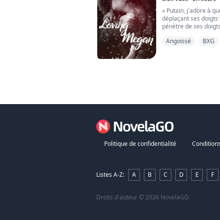
elle a besoin.
de me toucher." Eh bie
« Putain, j'adore à qu
m'amuser un peu. Pui
Dans un monde où les
déplaçant ses doigts 
esprit. Je commençai à
femme humaine doit ch
pénètre de ses doigts
fait.
parcourt mon corps.
Angoissé
BXG
Sophie Deltoro était 
« Logan », gémis-je e
introvertie qui pensai
les yeux et le regar
sûre et ennuyeuse ave
sexe. Sa langue lèche
elle se fait kidnappe
revient. En penchant 
et ses deux fils. Tous
dans ses cheveux alo
revendiquer et de la
merveilles sur mon c
Elle est emportée da
Logan est tombé am
violence, forcée dans
elle l'aimer en retour
dans une école qui en
sexuels sadiques de 
Avec le père de Mega
digne de confiance. 
reconstruire sa vie o
connaître n'a jamais 
Politique de confidentialité
Conditions
menacent-ils de tout 
volontairement à ses
laissera-t-elle l'obsc
Logan peut-il aider 
monde autour d'elle 
propres secrets s'int
centre de tous. Domma
Listes A-Z
:
A
B
C
D
E
F
Lisez le deuxième vol
Droits d'auteur
© 2026 NovelaGO