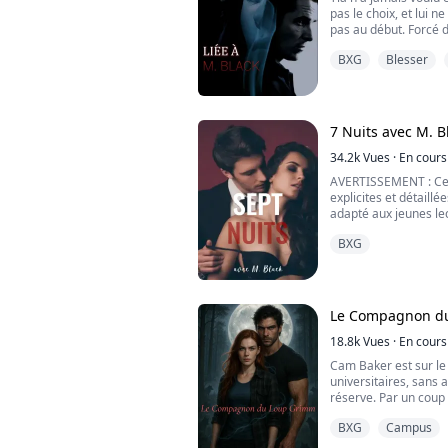
pas le choix, et lui n
pas au début. Forcé d
grand-mère, Adam la 
BXG
Blesser
sans pitié, tandis qu
tout cela.
Ils sont tous les de
durera-t-il pour toujo
7 Nuits avec M. B
Découvrez la magnifi
34.2k
Vues
·
En cours
Nelson.
AVERTISSEMENT : Ce l
explicites et détaillé
adapté aux jeunes lec
BXG
"Qu'est-ce que tu fai
même qu'ils ne touch
"Je te touche." Un m
vois ses yeux se pliss
Le Compagnon d
"Emara. Tu ne me tou
18.8k
Vues
·
En cours
Cam Baker est sur le
Des doigts puissants
universitaires, sans 
fermement au-dessus
réserve. Par un coup 
elle-même, sa famille
"Je ne suis pas ici pou
BXG
Campus
bouleverse à jamais s