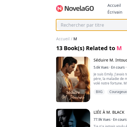
Accueil
Bo
Écrivain
Accueil
/
M
13
Book(s) Related to
M
Séduire M. Intou
5.6k
Vues
·
En cours
·
Je suis Emily. J'avai
père, la maladie de m
volé notre fortune. M
besoin d'aide. J'ai ac
BXG
Courageux
découvert des secrets
Et maintenant, que fa
LIÉE À M. BLACK
77.9k
Vues
·
En cours
Tia n'a jamais voulu 