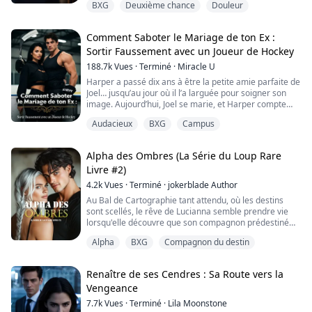
BXG
Deuxième chance
Douleur
j’avais passé une nuit dévastatrice avec l’homme qui
possédait mon cœur. Mais, au matin, Julian m’avait
regardée comme si j’étais de la crasse sous ses
Comment Saboter le Mariage de ton Ex :
chaussures, son beau visage tordu par u...
Sortir Faussement avec un Joueur de Hockey
188.7k
Vues
·
Terminé
·
Miracle U
Harper a passé dix ans à être la petite amie parfaite de
Joel… jusqu’au jour où il l’a larguée pour soigner son
image. Aujourd’hui, Joel se marie, et Harper compte
s’incruster à son mariage au bras de Crew Lawson, le
Audacieux
BXG
Campus
seul joueur que Joel ne peut pas voir en peinture. À la
base, c’est censé être du faux : trois mois de revanche
médiatique. Sauf que Crew cache une addiction
Alpha des Ombres (La Série du Loup Rare
dangereuse, Harper cache ...
Livre #2)
4.2k
Vues
·
Terminé
·
jokerblade Author
Au Bal de Cartographie tant attendu, où les destins
sont scellés, le rêve de Lucianna semble prendre vie
lorsqu'elle découvre que son compagnon prédestiné
est Jacob, l'Alpha séduisant et puissant de la Meute de
Alpha
BXG
Compagnon du destin
l'Ombre.
Mais au lieu de l'amour, elle est accueillie par un
murmure froid de mépris.
Renaître de ses Cendres : Sa Route vers la
"Je méprise les faibles comme toi," il ricane, une
Vengeance
humiliation secrète uniquement pour ses oreilles.
St...
7.7k
Vues
·
Terminé
·
Lila Moonstone