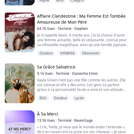
Alpha
BXG
Chagrin
Errant comme une renégate, elle a intensifié ses
pouvoirs et est devenue la redoutable terreur appelée
Votre Argent.
Accompagnée de son loup argenté, elle était prête à
Affaire Clandestine : Ma Femme Est Tombée
déchaîner l'enfer sur tous ceux qui l'avaient rejetée,
Amoureuse de Mon Père
mais el...
64.7k
Vues
·
Terminé
·
Stephen
Je m'appelle Kevin. À trente ans, j'ai la chance d'avoir
une femme aimante, belle et séduisante, connue pour
sa silhouette magnifique, ainsi qu'une famille joyeuse.
Mon plus grand regret provient d'un accident de
Douleur
Infidélité
Obsession
voiture qui a endommagé mes reins, me rendant
impuissant. Malgré la présence de ma femme
envoûtante et insatiable, je suis incapable d'avoir une
Sa Grâce Salvatrice
érection.
9.1k
Vues
·
Terminé
·
Daniesha Ennis
Ma mère est décédée tôt dans ma...
Kayla Green n'est pas une fille comme les autres. Elle
est connue et elle a des amis. Les gens lui parlent
grâce à sa personnalité facile à vivre et son attitude
bienveillante.
BXG
Douleur
Lycée
Même si Kayla semble heureuse à l'école et est
toujours joyeuse, elle n'a pas la vie facile à la maison,
alors elle utilise l'école et ses amis comme un moyen
À Sa Merci
d'échapper à ses problèmes. Personne ne connaissait
13.5k
Vues
·
Terminé
·
RavenSage
ses problèm...
« Crie, Yalda, je veux que le monde entier t'entende »,
dit-il en resserrant sa prise sur ses cheveux. « Je veux