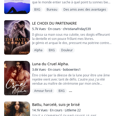
que le monde entier sache à quel point tu sonnes bien
quand je te baise ».
BXG
Bureau
Des amis avec des avantages
Yalda, une jeune étudiante en difficulté avec un passé
sombre, se retrouve à passer une nuit avec un homme
dominateur qui s'avère être l'un des hommes les plus
LE CHOIX DU PARTENAIRE
riches et influents du continent. Désespérée de tro...
5.7k
Vues
·
En cours
·
christianafriday539
Il glissa sa main sous ma culotte, ses doigts effleurant
la dentelle et son pouce frôlant mes lèvres.
Je gémis et arquai le dos, pressant ma poitrine contre
son torse.
Alpha
BXG
Douleur
"Tu es tellement mouillée," murmura-t-il. "Tellement
belle et tellement réceptive."
Je gémis à nouveau, mon corps bougeant de lui-même,
mes hanches se mouvant contre sa main, mon corps
Luna du Cruel Alpha.
tremblant d'anticipation et suppliant pour un ...
3.6k
Vues
·
En cours
·
bobowrites1
Être créée par la déesse de la lune pour être une âme
rejetée vient avec tant de défis. L'autre jour, j'ai été
vendue au maître de cérémonie par mon oncle
maléfique, et hier, j'ai été vendue à Alpha Roman
Amour forcé
BXG
Moscou, pour être son esclave.
Des agresseurs aux amoureux
Je m'appelle Linda Mines, et j'ai été rejetée par mon
oncle parce qu'il m'a étiquetée comme une fille sans
Battu, harcelé, suis-je brisé
loup. Me voilà, incertaine de ce que l'avenir me
14.1k
Vues
·
En cours
·
Littleme 22
réserve...
TOUT A COMMENCÉ QUAND J'AVAIS 15 ANS.