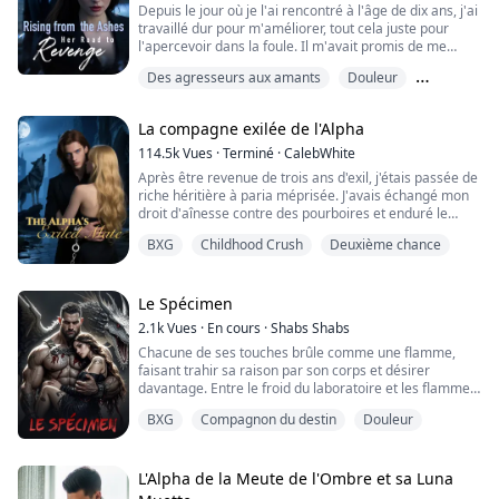
Depuis le jour où je l'ai rencontré à l'âge de dix ans, j'ai
travaillé dur pour m'améliorer, tout cela juste pour
l'apercevoir dans la foule. Il m'avait promis de me
protéger toute ma vie. Cependant, ces douze années
Des agresseurs aux amants
Douleur
n'ont été que ma propre obsession risible... Il n'était
plus mon frère.
Grossesse
Après avoir été envoyée en prison par lui pendant trois
La compagne exilée de l'Alpha
ans, je suis revenue avec une soif de vengeance. Je
n'é...
114.5k
Vues
·
Terminé
·
CalebWhite
Après être revenue de trois ans d'exil, j'étais passée de
riche héritière à paria méprisée. J'avais échangé mon
droit d'aînesse contre des pourboires et enduré le
contact des mains étrangères contre ma peau, tout
BXG
Childhood Crush
Deuxième chance
cela pour survivre—tout cela pour retrouver ma
famille.
Une nuit, un loup ivre et répugnant m'a coincée dans
Le Spécimen
une ruelle sordide, ses intentions étaient claires : "Juste
2.1k
Vues
·
En cours
·
Shabs Shabs
une nuit avec moi...
Chacune de ses touches brûle comme une flamme,
faisant trahir sa raison par son corps et désirer
davantage. Entre le froid du laboratoire et les flammes
de la passion, Aria se retrouve dans un tourbillon dont
BXG
Compagnon du destin
Douleur
il n'y a pas d'échappatoire. Son corps s'éveille, et lui - il
attend qu'elle tombe complètement.
Il y a des désirs qui, une fois éveillés, ne peuvent être
éteints... Il n'est pas un humain or...
L'Alpha de la Meute de l'Ombre et sa Luna