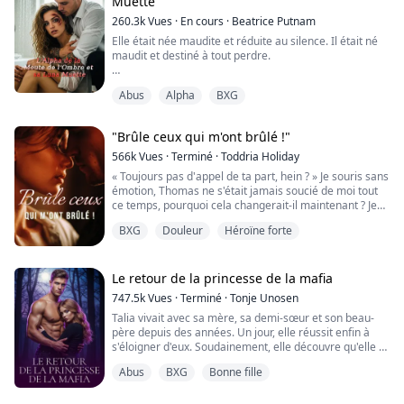
Muette
260.3k
Vues
·
En cours
·
Beatrice Putnam
Elle était née maudite et réduite au silence. Il était né
maudit et destiné à tout perdre.
Vanessa, la petite muette d'une portée maudite, n'a
Abus
Alpha
BXG
connu que la cruauté et les abus. Sa voix volée par le
sort d'une sorcière, sa liberté écrasée par un père
brutal, elle a été promise à un monstre qu'elle ne veut
"Brûle ceux qui m'ont brûlé !"
pas. Mais le destin intervient lorsqu'elle est laissée
pour morte—saignant, brisée et ligotée...
566k
Vues
·
Terminé
·
Toddria Holiday
« Toujours pas d'appel de ta part, hein ? » Je souris sans
émotion, Thomas ne s'était jamais soucié de moi tout
ce temps, pourquoi cela changerait-il maintenant ? Je
posai ma tête sur l'oreiller, repensant à l'époque où je
BXG
Douleur
Héroïne forte
souhaitais que les choses soient différentes entre lui et
moi ; entre ma famille et moi. Mais c'est fini, bientôt ces
gens ne seront plus qu'un cauchemar prolongé dont je
me sui...
Le retour de la princesse de la mafia
747.5k
Vues
·
Terminé
·
Tonje Unosen
Talia vivait avec sa mère, sa demi-sœur et son beau-
père depuis des années. Un jour, elle réussit enfin à
s'éloigner d'eux. Soudainement, elle découvre qu'elle a
plus de famille ailleurs et qu'il y a beaucoup de gens
Abus
BXG
Bonne fille
qui l'aiment vraiment, quelque chose qu'elle n'avait
jamais ressenti auparavant ! Du moins, pas dans ses