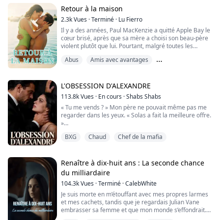
lent.
Retour à la maison
Je voulais mourir. Il ne m’en a même pas laissé le droit.
2.3k
Vues
·
Terminé
·
Lu Fierro
Il y a des années, Paul MacKenzie a quitté Apple Bay le
Mais ce soir, quelqu’un m’a glissé un passeport. Un vol
cœur brisé, après que sa mère a choisi son beau-père
pour partir. Une chance de dispara...
violent plutôt que lui. Pourtant, malgré toutes les
épreuves qu’il a dû affronter seul, Paul a grandi et est
Abus
Amis avec avantages
devenu un romancier à succès.
Childhood Crush
Serena Ellison n’était qu’une enfant lorsque le frère de
sa meilleure amie — son béguin d’enfance — a quitté la
L'OBSESSION D'ALEXANDRE
maison sans dire un mot. Des années plu...
113.8k
Vues
·
En cours
·
Shabs Shabs
« Tu me vends ? » Mon père ne pouvait même pas me
regarder dans les yeux. « Solas a fait la meilleure offre.
»
Je suis tombée en arrière, mais Alexander Dimitri m’a
BXG
Chaud
Chef de la mafia
attrapée, sa grande main serrant possessivement ma
gorge. Il a plaqué mon père contre le mur. « Elle est à
moi, » grogna Alexander. « Je suis le seul à pouvoir
écarter ses jambes. »
Renaître à dix-huit ans : La seconde chance
Il m’a traînée jusqu’à sa voiture, me jetant sur la b...
du milliardaire
104.3k
Vues
·
Terminé
·
CalebWhite
Je suis morte en m’étouffant avec mes propres larmes
et mes cachets, tandis que je regardais Julian Vane
embrasser sa femme et que mon monde s’effondrait.
Dans ma vie précédente, quelqu’un m’avait droguée, et