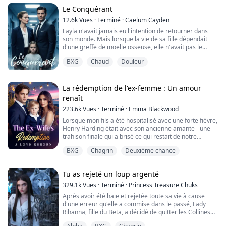
souvenirs. Elle doit apprendre à faire confiance aux
autres, à se faire accept...
Le Conquérant
12.6k
Vues
·
Terminé
·
Caelum Cayden
Layla n'avait jamais eu l'intention de retourner dans
son monde. Mais lorsque la vie de sa fille dépendait
d'une greffe de moelle osseuse, elle n'avait pas le
choix.
BXG
Chaud
Douleur
Pour sauver sa fille gravement malade, Layla, mère
célibataire, doit demander de l'aide au puissant et
énigmatique dirigeant de la ville, Zaley Raines—le seul
La rédemption de l'ex-femme : Un amour
donneur de moelle osseuse compatible. Froid,
renaît
dangereux et autoritaire, il ...
223.6k
Vues
·
Terminé
·
Emma Blackwood
Lorsque mon fils a été hospitalisé avec une forte fièvre,
Henry Harding était avec son ancienne amante - une
trahison finale qui a brisé ce qui restait de notre
mariage.
BXG
Chagrin
Deuxième chance
La douleur de ma grossesse hors mariage est une
blessure dont je ne peux jamais parler, car le père de
l'enfant a disparu sans laisser de trace. Juste au
Tu as rejeté un loup argenté
moment où j'étais sur le point de mettre fin à mes
jours, Henry est interven...
329.1k
Vues
·
Terminé
·
Princess Treasure Chuks
Après avoir été haïe et rejetée toute sa vie à cause
d'une erreur qu'elle a commise dans le passé, Lady
Rihanna, fille du Beta, a décidé de quitter les Collines
Noires.