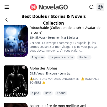
Best Douleur Stories & Novels
Collection
Intouchable (Collection de la série Avatar de
la Lune)
354.5k
Vues
·
Terminé
·
Marii Solaria
« N-non ! Ce n'est pas comme ça ! » suppliai-je, les
larmes coulant sur mon visage. « Je ne veux pas ça !
Vous devez me croire, s'il vous plaît ! »
Angoissé
De pauvre à riche
Douleur
Sa grande main saisit violemment ma gorge, me
soulevant du sol sans effort. Ses doigts tremblaient à
chaque pression, resserrant les voies respiratoires
Alpha des Alphas
vitales pour ma vie.
58.1k
Vues
·
En cours
·
Luna Liz
Je toussai ; étouffai alors que sa colère brûlait à travers
⚠️LECTEURS MATURES UNIQUEMENT⚠️ ROMANCE
mes pores et m'i...
SOMBRE ⚠️
"Que devrais-je faire maintenant que j'ai saisi ma proie
Alpha
Bête
Chaud
?" me questionne-t-il, sa voix profonde et rauque tandis
qu'il inspire brusquement, le nez enfoui dans la chair
de mon cou, savourant le parfum de sa femelle. Ses
crocs sont prêts à mordre.
Baiser le père de mon meilleur ami