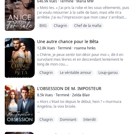
646.9k
Vues
·
Terminé
·
Maria MW
« Essaie de ne pas faire de bruit. », il glissa sa main
« Mets-les. » J'ai pris la robe et les sous-vêtements, puis
sous l'élastique de mon legging.
j'ai voulu retourner à la salle de bain, mais elle m'a
arrêtée. J'ai eu l'impression que mon cœur s'arrêtait
Leah a 25 ans et a été adoptée. Après le divorce, elle
une seconde quand j'ai entendu son ordre. « Habille-toi
s'est retrouvée impliquée avec t...
BXG
Chagrin
Chef de la mafia
ici. Laisse-moi te voir. » Je n'ai pas compris ce qu'elle
voulait dire au début, mais quand elle m'a regardée
avec impatience, j'ai su que je devais faire ce qu'elle
disait. J...
Une autre chance pour le Bêta
12.8k
Vues
·
Terminé
·
roanna hinks
« Chérie, je peux sentir ton désir pour moi », dit-il en
survolant mes lèvres et en descendant lentement le
long de mon cou.
Chagrin
Le véritable amour
Loup-garou
« Theo, s'il te plaît... » dis-je, mais cela sort comme un
gémissement.
Je peux sentir le sourire sur ses lèvres alors qu'il
L'OBSESSION DE M. IMPOSTEUR
s'attarde sur mon cou.
8.5k
Vues
·
Terminé
·
Zelda Blair
« Alors c'était toi depuis le début, hein ? » murmura
« Je sais que tu me veux, Hayley », dit-il.
Angelina, la voix brisée.
Il déplace ses deux mains vers ma taille, son parfum
« Est-ce que tu riais chaque fois que je te déclarais mon
m'enveloppant, me transfor...
Chagrin
Dominant
Interdit
amour ? M'as-tu jamais aimé, ou n'était-ce qu'un jeu
pour toi ? Oh, attends, comment cela pourrait-il être
réel alors que tout ce que j'ai fait, c'est te faire