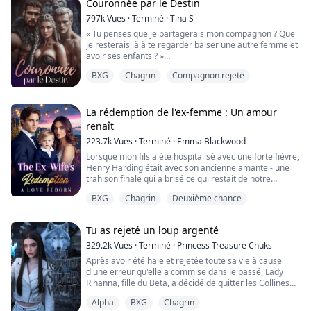
confiance aveuglément pendant que tu me manipulais
Couronnée par le Destin
comme une marionnette qui ne dansait qu'à ton ryth...
797k
Vues
·
Terminé
·
Tina S
« Tu penses que je partagerais mon compagnon ? Que
je resterais là à te regarder baiser une autre femme et
avoir ses enfants ? »
« Elle ne serait qu'une Porteuse, tu serais la Luna. Une
BXG
Chagrin
Compagnon rejeté
fois qu'elle serait enceinte, je ne la toucherais plus. » La
mâchoire de mon compagnon Leon se serra.
Je ris, un son amer et brisé.
« Tu es incroyable. Je préfère accepter ton rejet que de
La rédemption de l'ex-femme : Un amour
vivre comme ça. »
renaît
——
223.7k
Vues
·
Terminé
·
Emma Blackwood
En t...
Lorsque mon fils a été hospitalisé avec une forte fièvre,
Henry Harding était avec son ancienne amante - une
trahison finale qui a brisé ce qui restait de notre
mariage.
BXG
Chagrin
Deuxième chance
La douleur de ma grossesse hors mariage est une
blessure dont je ne peux jamais parler, car le père de
l'enfant a disparu sans laisser de trace. Juste au
Tu as rejeté un loup argenté
moment où j'étais sur le point de mettre fin à mes
jours, Henry est interven...
329.2k
Vues
·
Terminé
·
Princess Treasure Chuks
Après avoir été haïe et rejetée toute sa vie à cause
d'une erreur qu'elle a commise dans le passé, Lady
Rihanna, fille du Beta, a décidé de quitter les Collines
Noires.
Alpha
BXG
Chagrin
Errant comme une renégate, elle a intensifié ses