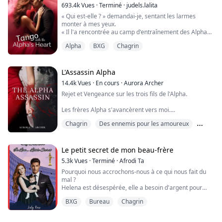
un homme peut-il être arrogant ? Il y a un an, elle avait
693.4k
Vues
·
Terminé
·
judels.lalita
à peine échappé à la cellule où il l'avait enfermée -
« Qui est-elle ? » demandai-je, sentant les larmes
dans son ...
monter à mes yeux.
« Il l'a rencontrée au camp d'entraînement des Alphas,
» répondit-il. « Elle est une prétendante parfaite pour
Alpha
BXG
Chagrin
lui. Il a neigé la nuit dernière, ce qui indique que son
loup est heureux de son choix. »
Mon cœur se serra, et les larmes coulèrent sur mes
joues.
L'Assassin Alpha
Alexander a pris mon innocence la nuit dernière, et
14.4k
Vues
·
En cours
·
Aurora Archer
maintenant il prend...
Rejet et Vengeance sur les trois fils de l'Alpha.
Les frères Alpha s'avancèrent vers moi.
Chagrin
Des ennemis pour les amoureux
Ils avaient tous les deux hérité des cheveux châtain
clair de leur père, ternes et sans vie, comme eux.
Enlèvement
Ils commencèrent à tourner lentement autour de moi,
Le petit secret de mon beau-frère
comme des animaux qui avaient déjà attrapé leur proie
5.3k
Vues
·
Terminé
·
Afrodi Ta
et s'amusaient maintenant avec elle.
Pourquoi nous accrochons-nous à ce qui nous fait du
mal ?
"Quelques semaines, et tu...
Helena est désespérée, elle a besoin d'argent pour
rembourser ses dettes croissantes, étant orpheline et
BXG
Bureau
Chagrin
devant s'occuper de son jeune frère qui tombe souvent
malade.
Un poste de secrétaire présidentielle chez