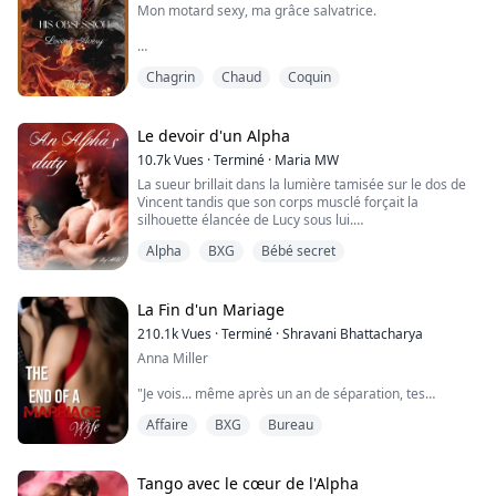
Mon motard sexy, ma grâce salvatrice.
Ma vie ressemble à un conte de Cendrillon moderne.
Chagrin
Chaud
Coquin
Tout cela change à cause d'une seule personne. Je ne
savais pas que le motard silencieux qui avait eu pitié de
moi et m'avait emmenée à l'école était le seul et
unique milliardaire Jake Woods, pour qui toutes les
Le devoir d'un Alpha
femmes de Ryedale avaient un faible - un homme que
10.7k
Vues
·
Terminé
·
Maria MW
personne n'avait jamais vu.
La sueur brillait dans la lumière tamisée sur le dos de
Vincent tandis que son corps musclé forçait la
Il a apporté...
silhouette élancée de Lucy sous lui.
Alpha
BXG
Bébé secret
Lucy avait déjà atteint l'orgasme deux fois. Vincent se
sentait épuisé, mais il voulait prouver qu'il méritait
d'être dans son lit.
La Fin d'un Mariage
Leurs gémissements étaient encore plus forts, tout
210.1k
Vues
·
Terminé
·
Shravani Bhattacharya
comme le bruit de leurs corps se rencontrant à chaque
Anna Miller
coup de rein, quand e...
"Je vois... même après un an de séparation, tes
barrières de glace n'ont pas encore fondu, Kardoula
Affaire
BXG
Bureau
mou..." Il la regardait avec une légère pointe
d'aversion.
C'était comme agiter un chiffon rouge devant un
taureau en colère. Elle se sentait furieuse. 'À quel point
Tango avec le cœur de l'Alpha