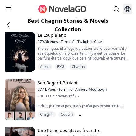
Best Chagrin Stories & Novels
Collection
Le Loup Blanc
379.3k
Vues
·
Terminé
·
Twilight's Court
Elle se figea. Elle regarda autour d'elle pour voir s'il y
avait quelqu'un à proximité. Il n'y avait personne. Le
parfum était si doux que cela ne pouvait être qu'une
seule chose. Son Mate. Il était là.
Alpha
BXG
Chagrin
Elle suivit l'odeur dans un couloir jusqu'à ce qu'elle
arrive à une porte et réalisa qu'elle se trouvait dans les
quartiers du Roi. Puis elle l'entendit. Un son qui lui fit un
Son Regard Brûlant
nœud à l'estomac et ...
27.1k
Vues
·
Terminé
·
Annora Moorewyn
« Tu as un préservatif ? »
« Non, je n'en ai pas, mais je n'ai pas besoin de te
baiser pour te faire jouir. »
Chagrin
Coquin
Mon dos contre son torse, une main autour de ma taille
Des amis avec des avantages
massant mon sein et l'autre main montant vers mon
cou.
Une Reine des glaces à vendre