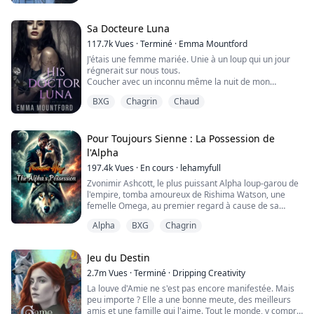
pouvoirs et est devenue la redoutable terreur appelée
Votre Argent.
Accompagnée de son loup argenté, elle était prête à
Sa Docteure Luna
déchaîner l'enfer sur tous ceux qui l'avaient rejetée,
117.7k
Vues
·
Terminé
·
Emma Mountford
mais el...
J'étais une femme mariée. Unie à un loup qui un jour
régnerait sur nous tous.
Coucher avec un inconnu même la nuit de mon
mariage était tellement mal. Cela ruinerait à jamais le
BXG
Chagrin
Chaud
bon nom de ma famille. Cela pourrait même mettre
nos vies en danger.
Mais...
"Oh." Un gémissement haletant s'échappa de mes
Pour Toujours Sienne : La Possession de
lèvres alors qu'il me pénétrait avec la pointe de son
l'Alpha
gros sexe. "S'il te-"
197.4k
Vues
·
En cours
·
lehamyfull
Il me transperça d'un ...
Zvonimir Ashcott, le plus puissant Alpha loup-garou de
l'empire, tomba amoureux de Rishima Watson, une
femelle Omega, au premier regard à cause de sa
beauté à couper le souffle. Lors de leur mariage,
Alpha
BXG
Chagrin
Zvonimir jura devant Dieu qu'il aimerait Rishima pour
toujours. Cependant, seulement trois ans plus tard, il
l'abandonna sans cœur pour épouser une autre
Jeu du Destin
femme.
2.7m
Vues
·
Terminé
·
Dripping Creativity
Zvonimir dit, « Rishima, tu ne peux pa...
La louve d'Amie ne s'est pas encore manifestée. Mais
peu importe ? Elle a une bonne meute, des meilleurs
amis et une famille qui l'aime. Tout le monde, y compris