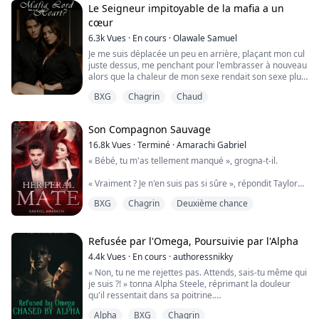
INDUSTRIAS ALLER S.A. pourrait changer sa vie, mais
Le Seigneur impitoyable de la mafia a un
Helena n'aurait jamais pensé qu'une condition
cœur
essentielle serait de devoir suppo...
6.3k
Vues
·
En cours
·
Olawale Samuel
Je me suis déplacée un peu en arrière, plaçant mon cul
juste dessus, me penchant pour l'embrasser à nouveau
alors que la chaleur de mon sexe rendait son sexe plus
dur. J'ai alors commencé à bouger d'avant en arrière,
BXG
Chagrin
Chaud
pressant mon sexe chaud contre lui,
« Uhhh. » Mon premier gémissement officiel, je l'ai
verrouillé.
Son Compagnon Sauvage
Il s'est alors redressé avec moi sur lui, me tenant et
attrapant mes cuisses épaiss...
16.8k
Vues
·
Terminé
·
Amarachi Gabriel
« Bébé, tu m'as tellement manqué », grogna-t-il.
« Vraiment ? Je n'en suis pas si sûre », répondit Taylor
en frottant son corps contre le sien, savourant la
BXG
Chagrin
Deuxième chance
chaleur qui émanait de lui.
« Putain, bébé, tu vas me faire te prendre ici même. On
doit s'arrêter. »
Refusée par l'Omega, Poursuivie par l'Alpha
4.4k
Vues
·
En cours
·
authoressnikky
« Pourquoi ? » se plaignit-elle, continuant de le toucher
« Non, tu ne me rejettes pas. Attends, sais-tu même qui
partout.
je suis ?! » tonna Alpha Steele, réprimant la douleur
qu'il ressentait dans sa poitrine.
« Tu veux que je te prenne ici ? En plein air, avec la
possibilité que...
Alpha
BXG
Chagrin
« Je m'en fous de qui tu es. JE VEUX LE FAIRE ! »