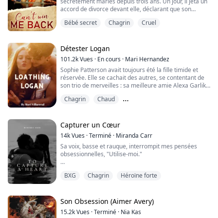
secrètement mariés depuis trois ans. Un jour, il jeta un
accord de divorce devant elle, déclarant que son
premier amour était revenu et qu'il voulait l'épouser à
Bébé secret
Chagrin
Cruel
la place. Aurelia le signa le cœur lourd.
Le jour où il épousa son premier amour, Aurelia eut un
accident de voiture, et les jumeaux dans son ventre
Détester Logan
cessèrent d'avoir des battements de cœur.
101.2k
Vues
·
En cours
·
Mari Hernandez
...
Sophie Patterson avait toujours été la fille timide et
réservée. Elle se cachait des autres, se contentant de
son trio de merveilles : sa meilleure amie Alexa Garlik
et Troy Michaelson.
Chagrin
Chaud
Elle adorait passer du temps avec eux. Les trois se
Des ennemis pour les amoureux
protégeaient mutuellement et se soutenaient. Sauf
quand il s'agissait de la plus grande douleur de Sophie
Capturer un Cœur
et du farceur le plus impitoyable, Logan Spencer.
14k
Vues
·
Terminé
·
Miranda Carr
Sa voix, basse et rauque, interrompit mes pensées
Il é...
obsessionnelles, "Utilise-moi."
C'était comme si un seau d'eau froide avait été jeté sur
BXG
Chagrin
Héroïne forte
ma poitrine. Je me tournai vers lui avec un ricanement
plein d'incrédulité. J'avais envie de rire et de lever les
mains en l'air pour lui montrer que je comprenais que
ce qu'il disait était une plaisanterie.
Son Obsession (Aimer Avery)
15.2k
Vues
·
Terminé
·
Nia Kas
Mais la noirceur dans ses yeux et la lourdeur de so...