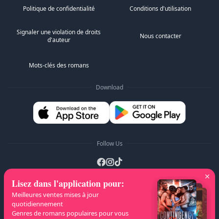
Politique de confidentialité
Conditions d'utilisation
Signaler une violation de droits
Nous contacter
d'auteur
Mots-clés des romans
Download
Follow Us
Lisez dans l'application pour
:
Listes A-Z
:
A
B
C
D
E
F
G
H
I
J
Meilleures ventes mises à jour
quotidiennement
K
L
M
N
O
P
Q
R
S
T
U
V
W
Genres de romans populaires pour vous