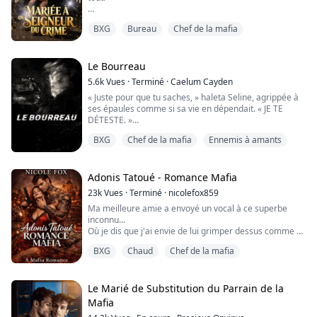
Après d’innombrables tentatives de mise en couple qui
BXG
Bureau
Chef de la mafia
avaient tourné court, ma mère a menacé d’annuler le
trust que mon père m’avait laissé. Trois jours avant
mes vingt-huit ans, je me suis rendue à une soirée
caritative.
Le Bourreau
5.6k
Vues
·
Terminé
·
Caelum Cayden
Désespérée et grisée au champagne, je suis allée droit
« Juste pour que tu saches, » haleta Seline, agrippée à
vers l’homme le plus intimidant du gala. Il était froid,
ses épaules comme si sa vie en dépendait. « JE TE
ar...
DÉTESTE. »
Le regard de Kade s'assombrit, et d'un mouvement
BXG
Chef de la mafia
Ennemis à amants
rapide, il la pénétra. Fort et brutal.
« Je. »
Coup de reins.
« Te. »
Adonis Tatoué - Romance Mafia
Coup de reins.
23k
Vues
·
Terminé
·
nicolefox859
« Déteste. »
Ma meilleure amie a envoyé un vocal à ce superbe
Coup de reins.
inconnu...
« Aussi. »
Où je dis que j'ai envie de lui grimper dessus comme à
Coup de reins. « Tellement que si ce n'était pas pour
un arbre.
cette chatte, je t'aurais tuée depuis longtemps. »
BXG
Chaud
Chef de la mafia
Et il vient. De me. Répondre.
Elle ...
À vrai dire, c'est la faute du chien.
Si ce dogue allemand indiscipliné que je promène avait
Le Marié de Substitution du Parrain de la
la moindre notion de bonnes manières, je ne me serais
Mafia
jamais retrouvée là :