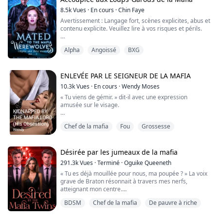
8.5k
Vues
·
En cours
·
Chin Faye
Avertissement : Langage fort, scènes explicites, abus et
contenu explicite. Veuillez lire à vos risques et périls.
"Lâche-moi…" dit Arabella. Elle grimaça, secouant la
Alpha
Angoissé
BXG
tête.
"Tu penses vraiment que je vais te laisser partir si
facilement ?" Il questionna, puis fit claquer sa langue.
Les narines de Sandro se dilatèrent alors qu'il reniflait
ENLEVÉE PAR LE SEIGNEUR DE LA MAFIA
ses cheveux enroulés dans ses mains, Vanille et Frais...
10.3k
Vues
·
En cours
·
Wendy Moses
« Tu viens de gémir. » dit-il avec une expression
amusée sur le visage.
« Non, je n'ai pas gémis. Jamais je ne prendrais du
Chef de la mafia
Fou
Grossesse
plaisir avec un monstre comme toi. » répliqua-t-elle.
« Cela ne change rien au fait que tu apprécies ce que je
te fais, chaque instant, » ricana-t-il.
Désirée par les jumeaux de la mafia
291.3k
Vues
·
Terminé
·
Oguike Queeneth
« Tu es déjà mouillée pour nous, ma poupée ? » La voix
Odessa n'avait que vingt ans lorsque ses parents l'ont
grave de Braton résonnait à travers mes nerfs,
mariée de force à un jeune multimillion...
atteignant mon centre.
BDSM
Chef de la mafia
De pauvre à riche
« Enlève tes vêtements lentement, » ordonna Lucien,
incitant mes mains à se diriger instantanément vers les