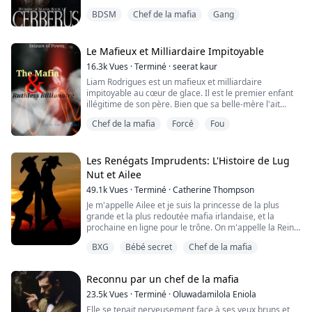
sans peur, sans cœur et sans honte, pour avoir ce que
BDSM
Chef de la mafia
Gang
l'on veut, obtenir ce que l'on veut et posséder ce que
l'on veut. Gabriel, 30 ans, est le chef de la mafia de la
croix noire, ou de la famille comme il l'appelle. Il est
bien connu parto...
Le Mafieux et Milliardaire Impitoyable
16.3k
Vues
·
Terminé
·
seerat kaur
Liam Rodrigues est un mafieux et milliardaire
impitoyable au cœur de glace. Il est le premier enfant
illégitime de son père. Bien que sa belle-mère l'ait
accepté et choyé comme son propre fils, il en doute
Chef de la mafia
Forcé
Fou
fortement. Il ne laisse personne s'approcher de lui, à
l'exception de ses demi-frères, qui lui sont fidèles et
loyaux.
Les Renégats Imprudents: L'Histoire de Lug
Roselyn est orpheline, adoptée par une famille riche.
Nut et Ailee
Elle a été adoptée c...
49.1k
Vues
·
Terminé
·
Catherine Thompson
Je m'appelle Ailee et je suis la princesse de la plus
grande et la plus redoutée mafia irlandaise, et la
prochaine en ligne pour le trône. On m'appelle la Reine
des Glaces à cause de ma cruauté envers mes
BXG
Bébé secret
Chef de la mafia
ennemis. Je suis venue chez les Renégats pour trouver
mon père et obtenir sa moelle osseuse pour sauver ma
vie. Je n'ai besoin de rien d'autre de lui ou de son club.
Reconnu par un chef de la mafia
Du moins, jusqu'à ce que le c...
23.5k
Vues
·
Terminé
·
Oluwadamilola Eniola
Elle se tenait nerveusement face à ses yeux bruns et