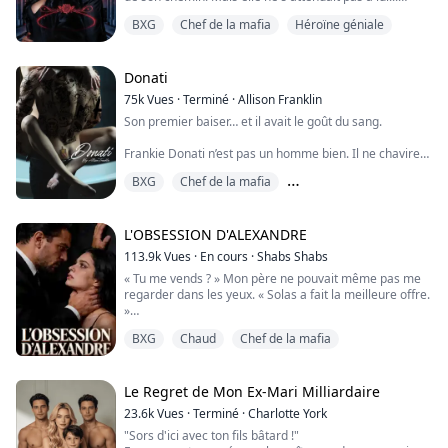
BXG
Chef de la mafia
Héroïne géniale
Fiorella D'Angelo a toujours été l'arme la plus affûtée
de l'arsenal de son père, féroce, intrépide, et élevée
pour hériter d'un empire. Lorsque la trahison frappe de
l'intérieur, tout ce qu'elle croyait savoir sur la loyauté
Donati
vole en éc...
75k
Vues
·
Terminé
·
Allison Franklin
Son premier baiser… et il avait le goût du sang.
Frankie Donati n’est pas un homme bien. Il ne chavire
pas. Son cœur ne s’emballe pas. Il ne tombe pas
BXG
Chef de la mafia
amoureux. Il utilise, prend, conquiert et jette. Aussi
simple que ça. Jusqu’au jour où ça ne l’est plus. Il y a
Les contraires s&#39;attirent
une nouvelle fille au club. Elle est jeune, superbe, et on
dirait qu’elle pourrait faire bien plus avec ce scalpel que
L'OBSESSION D'ALEXANDRE
soulager les pa...
113.9k
Vues
·
En cours
·
Shabs Shabs
« Tu me vends ? » Mon père ne pouvait même pas me
regarder dans les yeux. « Solas a fait la meilleure offre.
»
Je suis tombée en arrière, mais Alexander Dimitri m’a
BXG
Chaud
Chef de la mafia
attrapée, sa grande main serrant possessivement ma
gorge. Il a plaqué mon père contre le mur. « Elle est à
moi, » grogna Alexander. « Je suis le seul à pouvoir
écarter ses jambes. »
Le Regret de Mon Ex-Mari Milliardaire
Il m’a traînée jusqu’à sa voiture, me jetant sur la b...
23.6k
Vues
·
Terminé
·
Charlotte York
"Sors d'ici avec ton fils bâtard !"