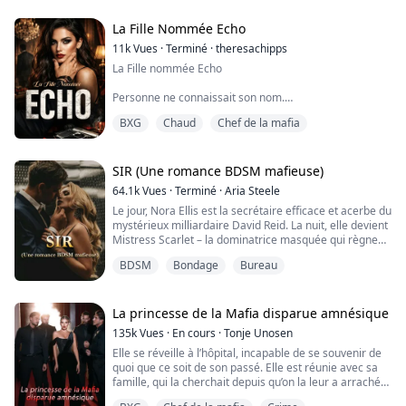
pakhan si froid que même les monstres craignaient
son nom.
La Fille Nommée Echo
11k
Vues
·
Terminé
·
theresachipps
— Je vous en prie… je ferai n’importe quoi, chuchota
La Fille nommée Echo
Anya, sa voix pareille à un fil fragile dans le ...
Personne ne connaissait son nom.
C’était la seule chose qui la maintenait en vie.
BXG
Chaud
Chef de la mafia
Bella vivait dans l’ombre pour une raison. Dans un
monde régi par le pouvoir, le sang et les secrets,
l’anonymat était sa seule protection. Jusqu’au jour où
SIR (Une romance BDSM mafieuse)
une erreur, un instant, la place directement sur la route
64.1k
Vues
·
Terminé
·
Aria Steele
de l’homme le plus dangereux qu’elle aurait pu croiser.
Le jour, Nora Ellis est la secrétaire efficace et acerbe du
mystérieux milliardaire David Reid. La nuit, elle devient
Draco.
Mistress Scarlet – la dominatrice masquée qui règne
sur la Red Room.
Un parrain de...
BDSM
Bondage
Bureau
Ses deux vies ne se croisent jamais.
Jusqu’à la nuit où son patron franchit le seuil de son
monde en tant que nouveau client.
La princesse de la Mafia disparue amnésique
135k
Vues
·
En cours
·
Tonje Unosen
David n’a rien à apprendre en matière de contrôle : le
Elle se réveille à l’hôpital, incapable de se souvenir de
jour, il est le PDG impitoyabl...
quoi que ce soit de son passé. Elle est réunie avec sa
famille, qui la cherchait depuis qu’on la leur a arrachée.
Mais le retour auprès des siens n’a rien d’une vie faite