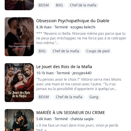
Charbon actif. Mûres. Colorant alimentaire. Sang de
BDSM
BXG
Chef de la mafia
démon. N’importe quoi. »
Le chef semblait prier en silence pour qu’on l’achève.
Obsession Psychopathique du Diable
Je me précipitai. « Amara. Arrête de traumatiser ces
8.3k
Vues
·
Terminé
·
ezugwu kelechi
pauvres gens. »
*** “Reviens ici Bella. N'essaie même pas parce que tu
ne peux pas m'échapper, ne me force pas à te rattraper
Elle se retourna, ravie. « Sera !...
moi-même.”
“Je ne veux rien avoir à faire avec toi," rétorqua-t-elle
BXG
Chef de la mafia
Coups de pied
avec colère.
“Oh, ma chérie, c'est totalement de ta faute. Sais-tu
depuis combien de temps je suis obsédé par toi ?”
Le Jouet des Rois de la Mafia
“Tu m'as kidnappée et amenée ici. Je ne veux pas être
10.1k
Vues
·
Terminé
·
jessyjes440
ici et je ne te laisserai pas me toucher," sa voi...
"Tu penses avoir le choix ?" Vittorio serra mes tétons
avec une main et ma raison avec l'autre. "Tu n'as
jamais eu la possibilité d'appartenir à quelqu'un
d'autre dès l'instant où je t'ai vue." Sa voix était un
BDSM
Chef de la mafia
Gang
murmure mortel.
Ses mots me transpercèrent, faisant se resserrer ma
poitrine de peur.
"Tu es à nous, ma petite," continua-t-il, son regard se
MARIÉE À UN SEIGNEUR DU CRIME
verrouillant sur le mien, me coupant le souffle...
5.6k
Vues
·
Terminé
·
chalista saqila
« Il me faut un mari dans trois jours, sinon je perds
tout. »