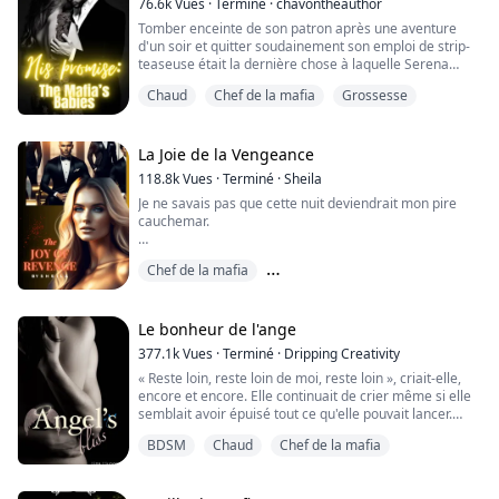
76.6k
Vues
·
Terminé
·
chavontheauthor
fixais...
Tomber enceinte de son patron après une aventure
d'un soir et quitter soudainement son emploi de strip-
teaseuse était la dernière chose à laquelle Serena
s'attendait, et pour aggraver les choses, il est l'héritier
Chaud
Chef de la mafia
Grossesse
de la mafia.
Serena est calme tandis que Christian est intrépide et
franc, mais d'une manière ou d'une autre, ils doivent
La Joie de la Vengeance
faire en sorte que cela fonctionne. Lorsque Christian
118.8k
Vues
·
Terminé
·
Sheila
force Ser...
Je ne savais pas que cette nuit deviendrait mon pire
cauchemar.
C'était ma troisième année de lycée. Après deux ans de
Chef de la mafia
harcèlement, j'étais enfin acceptée par mes
camarades. J'étais enfin devenue une jeune femme et
Des ennemis pour les amoureux
maintenant tout le monde voulait devenir mon ami.
Harem inversé
Mais... l'événement s'est produit.
Le bonheur de l'ange
377.1k
Vues
·
Terminé
·
Dripping Creativity
Je n'oublierai jamais ce qui m'est arrivé cette nuit-là.
« Reste loin, reste loin de moi, reste loin », criait-elle,
encore et encore. Elle continuait de crier même si elle
Je n'oublierai jamais que je n'ai pas ...
semblait avoir épuisé tout ce qu'elle pouvait lancer.
Zane était plus qu'un peu intéressé de savoir
BDSM
Chaud
Chef de la mafia
exactement ce qui se passait. Mais il ne pouvait pas se
concentrer avec cette femme qui faisait tout ce
vacarme.