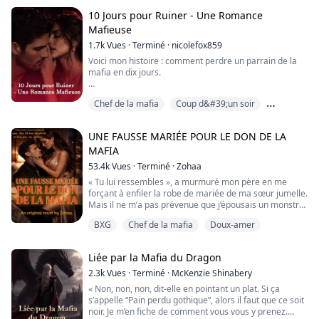
bretelles de ma robe.
10 Jours pour Ruiner - Une Romance
« Va t'allonger sur le lit et écarte bien ta petite chatte
Mafieuse
pour qu'on puisse admirer. » Sans hésitation, j'obéis.
1.7k
Vues
·
Terminé
·
nicolefox859
« Tellement réceptive. »
Voici mon histoire : comment perdre un parrain de la
mafia en dix jours.
__...
Moi, on m’a promise à un monstre.
Chef de la mafia
Coup d&#39;un soir
Fuir ? Bonne idée. J’ai essayé. Ça n’a pas marché.
Ennemis à amants
Parce que, dans ma famille, c’est mon père qui fait la
UNE FAUSSE MARIÉE POUR LE DON DE LA
loi.
MAFIA
Et lui dit que ce mariage aura lieu.
53.4k
Vues
·
Terminé
·
Zohaa
Mais il a encore un faible pour moi, sa dernière fille.
« Tu lui ressembles », a murmuré mon père en me
Alors il me propose un marché.
forçant à enfiler la robe de mariée de ma sœur jumelle.
Dix jours.
Mais il ne m’a pas prévenue que j’épousais un monstre.
Pour apprendre à connaître Sasha.
Voir si je...
BXG
Chef de la mafia
Doux-amer
Ma sœur jumelle s’est enfuie, me laissant épouser
Luciano Moretti, un parrain de la Mafia impitoyable. J’ai
remonté l’allée en tremblant, priant pour qu’il ne
Liée par la Mafia du Dragon
remarque pas l’échange. Mais au moment où il m’a
embrassée à l’autel, sa langue a...
2.3k
Vues
·
Terminé
·
McKenzie Shinabery
« Non, non, non, dit-elle en pointant un plat. Si ça
s’appelle “Pain perdu gothique”, alors il faut que ce soit
noir. Je m’en fiche de comment vous vous y prenez.