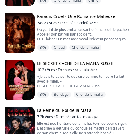
BXG
Chef de la mafia
Crime
de roses, et Ella s’efforce de toutes ses forces de
retrouver la mémoire. Sans ses souvenirs, elle a
l’impression qu’il lui manque une part essentielle d’elle-
même.
Paradis Cruel - Une Romance Mafieuse
749.8k
Vues
·
Terminé
·
nicolefox859
Qu'y a-t-il de plus embarrassant qu'un appel de poche ?
Appeler son patron par accident...
Et lui laisser un message vocal indécent pendant qu'on
est, euh... en train de « penser » à lui.
BXG
Chaud
Chef de la mafia
Être l'assistante personnelle de Ruslan Oryolov est un
véritable enfer.
Après une longue journée à satisfaire les moindres
LE SECRET CACHÉ DE LA MAFIA RUSSE
caprices du milliardaire, j'ai grand besoin de relâcher
10.2k
Vues
·
En cours
·
ranatalashier
la pression.
« Je vais te baiser, te détruire comme ton père l'a fait
Alors, en rentrant ...
avec le mien. »
LE SECRET CACHÉ DE LA MAFIA RUSSE.
Je savais qu'elle était la fille de l'homme qui avait tué
BXG
Bondage
Chef de la mafia
mon père, mais j'avais besoin d'être à nouveau en elle.
Je voulais la baiser si fort et mon sexe durcissait de
plus en plus.
La Reine du Roi de la Mafia
7.2k
Vues
·
Terminé
·
anitac.mokogwu
Elle est née héritière de la mafia. Formée pour diriger.
Destinée à détruire quiconque se mettrait en travers
de son chemin. Mais elle ne s'attendait pas à lui...