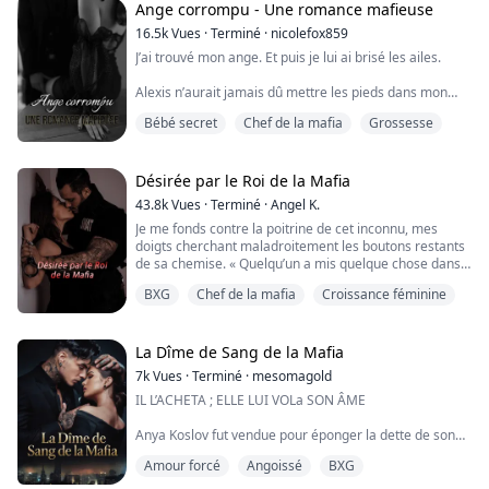
Ange corrompu - Une romance mafieuse
Lucien est né avec un secret.
16.5k
Vues
·
Terminé
·
nicolefox859
Un secret qu’il ne comprenait même pas.
J’ai trouvé mon ange. Et puis je lui ai brisé les ailes.
Un secret que son père a toujours su — et pour lequel
il l’a haï.
Alexis n’aurait jamais dû mettre les pieds dans mon
monde.
Pendant que son jumeau, Cassian, vivait libre, Lucien a
Bébé secret
Chef de la mafia
Grossesse
Des hommes comme moi salissent des filles comme
grandi enfermé derrière des portes, puni pour la seule
elle. On leur vole leur innocence, on la réduit en
...
lambeaux.
Elle se croit dure. Elle pense pouvoir me gérer.
Désirée par le Roi de la Mafia
Mais elle ne sait pas à quel point mes ténèbres sont
43.8k
Vues
·
Terminé
·
Angel K.
profondes.
Je me fonds contre la poitrine de cet inconnu, mes
doigts cherchant maladroitement les boutons restants
C’était mieux ainsi : la prendre pour une nuit et la l...
de sa chemise. « Quelqu’un a mis quelque chose dans
mon verre. Aidez-moi, s’il vous plaît. »
BXG
Chef de la mafia
Croissance féminine
Sa voix descend d’un cran, basse, dangereuse. « Tu
comprends ce que tu es en train de faire ? »
« S’il te plaît… » J’écarte sa chemise. « J’ai besoin que tu
me baises… »
La Dîme de Sang de la Mafia
7k
Vues
·
Terminé
·
mesomagold
Je m’appelle Cherry, et ma vie a...
IL L’ACHETA ; ELLE LUI VOLa SON ÂME
Anya Koslov fut vendue pour éponger la dette de son
père, devenant le Tribut de Sang de la Bratva la plus
Amour forcé
Angoissé
BXG
puissante de Moscou. Elle n’était plus qu’une
marchandise entre les mains de Nikolaï Markov, un