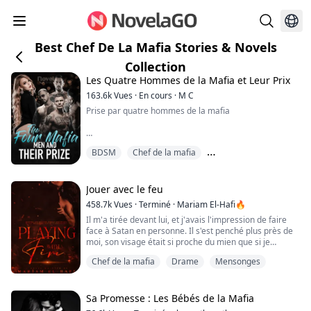
Best Chef De La Mafia Stories & Novels
Collection
Les Quatre Hommes de la Mafia et Leur Prix
163.6k
Vues
·
En cours
·
M C
Prise par quatre hommes de la mafia
"Embrasse-moi" murmure-t-il, et je sens des mains
BDSM
Chef de la mafia
rugueuses parcourir mon corps, me serrant
fermement comme un avertissement de ne pas les
Des ennemis pour les amoureux
énerver davantage. Alors, je cède. Je commence à
bouger ma bouche et à entrouvrir légèrement mes
Jouer avec le feu
lèvres. Jason ne perd pas de temps et dévore chaque
458.7k
Vues
·
Terminé
·
Mariam El-Hafi🔥
centimètre de ma bouche avec sa langue. Nos lèvres
Il m'a tirée devant lui, et j'avais l'impression de faire
da...
face à Satan en personne. Il s'est penché plus près de
moi, son visage était si proche du mien que si je
bougeais, nos têtes se heurteraient. J'ai dégluti en le
Chef de la mafia
Drame
Mensonges
regardant avec mes yeux écarquillés, effrayée par ce
qu'il pourrait faire.
"Nous aurons bientôt une petite conversation
Sa Promesse : Les Bébés de la Mafia
ensemble, d'accord ?" Je ne pouvais pas parler, je le