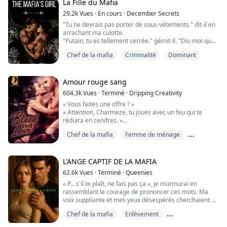
La Fille du Mafia
« Tu vas la fermer, bordel ! » rugit-il. Elle se tut et il vit
29.2k
Vues
·
En cours
·
December Secrets
des lar...
"Tu ne devrais pas porter de sous-vêtements." dit-il en
arrachant ma culotte.
"Putain, tu es tellement serrée." gémit-il. "Dis-moi que
tu n'es pas une putain de vierge."
Chef de la mafia
Criminalité
Dominant
"Je ne suis pas une putain de vierge." je grince, en
cambrant le dos. "S'il te plaît. Fais-moi jouir."
"Allonge-toi sur le lit." ordonne-t-il.
Mon obéissance est rapide, j'ai tellement besoin de lui
Amour rouge sang
que je ferai tout ce qu'il dit....
604.3k
Vues
·
Terminé
·
Dripping Creativity
« Vous faites une offre ? »
« Attention, Charmeze, tu joues avec un feu qui te
réduira en cendres. »
Elle avait été l'une des meilleures serveuses qui les
Chef de la mafia
Femme de ménage
avaient servis lors des réunions du jeudi. Il est un chef
de la Mafia et un vampire.
Le véritable amour
Il avait aimé l'avoir sur ses genoux. Elle était douce et
ronde aux bons endroits. Il avait trop aimé cela, ce qui
L'ANGE CAPTIF DE LA MAFIA
était devenu évident lorsque Millard l'avait ...
62.6k
Vues
·
Terminé
·
Queenies
« P... s'il te plaît, ne fais pas ça », je murmurai en
rassemblant le courage de prononcer ces mots. Ma
voix suppliante et mes yeux désespérés cherchaient à
l'atteindre. « Je ne peux plus attendre. Tu ne sais pas à
Chef de la mafia
Enlèvement
quel point je te désire, même tes larmes m'excitent. »
Son visage s'approcha de moi. Je pouvais sentir son
Les contraires s'attirent