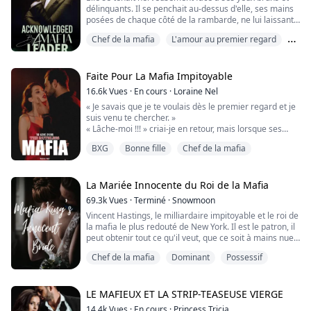
délinquants. Il se penchait au-dessus d'elle, ses mains
posées de chaque côté de la rambarde, ne lui laissant
aucun espace pour bouger alors que ses yeux étaient
Chef de la mafia
L'amour au premier regard
verrouillés aux siens. Plus il se rapprochait, plus son
cœur battait violemment. Elle mordillait sa lèvre
Le véritable amour
inférieure, peu importe combien elle essayait de
l'éviter, il revenait toujours...
Faite Pour La Mafia Impitoyable
16.6k
Vues
·
En cours
·
Loraine Nel
« Je savais que je te voulais dès le premier regard et je
suis venu te chercher. »
« Lâche-moi !!! » criai-je en retour, mais lorsque ses
doigts touchèrent ma peau, je haletai et un
BXG
Bonne fille
Chef de la mafia
gémissement s'échappa de mes lèvres.
« Tu n'aimes pas ça, mon petit ? »
Je regardai mon ravisseur, un désir brûlant parcourant
ma colonne vertébrale et mes cuisses en feu. J'avalai
La Mariée Innocente du Roi de la Mafia
difficilement et hochai la tête. « J'...
69.3k
Vues
·
Terminé
·
Snowmoon
Vincent Hastings, le milliardaire impitoyable et le roi de
la mafia le plus redouté de New York. Il est le patron, il
peut obtenir tout ce qu'il veut, que ce soit à mains nues
ou par la force. Tout comme il a forcé Sophie Laurens,
Chef de la mafia
Dominant
Possessif
la plus jeune fille d'Albert Laurens, l'un des hommes les
plus riches de New York, qui avait conclu un accord
avec Vincent pour que l'une de ses filles l'épouse. Il a
vo...
LE MAFIEUX ET LA STRIP-TEASEUSE VIERGE
14.4k
Vues
·
En cours
·
Princess Tricia