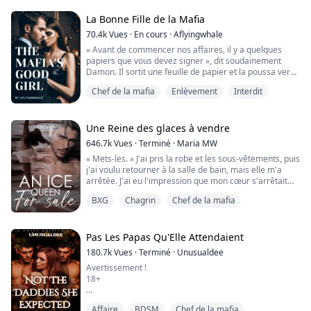
souffle chaud sur mon visage, ses mots envoyant des
frissons dans tout mon cor...
La Bonne Fille de la Mafia
70.4k
Vues
·
En cours
·
Aflyingwhale
« Avant de commencer nos affaires, il y a quelques
papiers que vous devez signer », dit soudainement
Damon. Il sortit une feuille de papier et la poussa vers
Violet.
Chef de la mafia
Enlèvement
Interdit
« Qu'est-ce que c'est ? » demanda-t-elle.
« Un accord écrit pour le prix de notre transaction »,
Une Reine des glaces à vendre
répondit Damon. Il le dit si calmement et si
646.7k
Vues
·
Terminé
·
Maria MW
nonchalamment, comme s'il n'était pas en train
« Mets-les. » J'ai pris la robe et les sous-vêtements, puis
d'acheter la virginité d'une fille pour un ...
j'ai voulu retourner à la salle de bain, mais elle m'a
arrêtée. J'ai eu l'impression que mon cœur s'arrêtait
une seconde quand j'ai entendu son ordre. « Habille-toi
BXG
Chagrin
Chef de la mafia
ici. Laisse-moi te voir. » Je n'ai pas compris ce qu'elle
voulait dire au début, mais quand elle m'a regardée
avec impatience, j'ai su que je devais faire ce qu'elle
disait. J...
Pas Les Papas Qu'Elle Attendaient
180.7k
Vues
·
Terminé
·
Unusualdee
Avertissement !
18+
« Mettons-la dans la cage dorée », suggéra-t-il.
Affaire
BDSM
Chef de la mafia