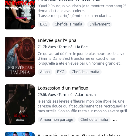
"Quoi ? Pourquoi voudrais-je te montrer mon sang ?"
demanda-t-elle avec colère.
"Laisse-moi partir," gémit-elle en reculant.
"Reste tranquille ou je ne serai pas tendre," menaça-t-
BXG
Chef de la mafia
Enlèvement
il.
"Laisse-moi tranquille, je ne veux pas faire ça. Je suis
vierge, je n'ai jamais fait ça avant," éleva-t-elle un peu
la voix.
Enlevée par l'Alpha
Aussitôt qu'elle dit cela, il s'éloigna d'elle et resta là, la
71.7k
Vues
·
Terminé
·
Lia Bee
regardant avec incrédulité.
Ce qui aurait dû être le jour le plus heureux de la vie
...
d'Emma Dane s'est transformé en cauchemar
lorsqu'elle a été enlevée par un homme grand et
ténébreux qui prétendait qu'elle était sa compagne.
Alpha
BXG
Chef de la mafia
Malgré ses supplications et ses cris, elle a été
emmenée dans un monde dont elle n'avait aucune
idée, un monde qu'elle pensait ne jamais accepter.
L'obsession d'un mafieux
Mais bien sûr, Emma était déterminée à échapper à
29.6k
Vues
·
Terminé
·
Adaririchichi
l'ét...
Je sentis ses lèvres effleurer mon lobe d'oreille, une
caresse douce qui fit soudainement se recroqueviller
mes orteils. Son souffle resta sur mon cou avant qu'il
ne murmure enfin, "Je te possède, Crystal. Plus vite tu
Amour non partagé
Chef de la mafia
l'accepteras, mieux ce sera pour toi. Je m'assurerai que
tu te soumettes à moi, que ce soit de la manière douce
Des ennemis pour les amoureux
ou de la manière forte. Et je briserai cet ego qui est le
tien. Je te...
Accouplée aux Loups-Garous de la Mafia