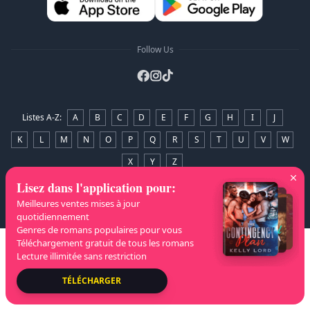
Follow Us
Listes A-Z
:
A
B
C
D
E
F
G
H
I
J
K
L
M
N
O
P
Q
R
S
T
U
V
W
X
Y
Z
Lisez dans l'application pour
:
Droits d'auteur
© 2026 NovelaGO
Meilleures ventes mises à jour
quotidiennement
Genres de romans populaires pour vous
Téléchargement gratuit de tous les romans
Lecture illimitée sans restriction
TÉLÉCHARGER